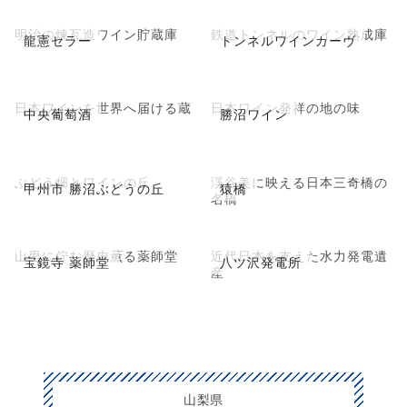
明治の煉瓦造ワイン貯蔵庫
鉄道トンネルのワイン熟成庫
龍憲セラー
トンネルワインカーヴ
日本ワインを世界へ届ける蔵
日本ワイン発祥の地の味
中央葡萄酒
勝沼ワイン
ぶどう畑とワインの丘
渓谷美に映える日本三奇橋の
甲州市 勝沼ぶどうの丘
猿橋
名橋
山里に佇む歴史薫る薬師堂
近代日本を支えた水力発電遺
宝鏡寺 薬師堂
八ツ沢発電所
産
山梨県