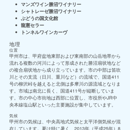
マンズワイン勝沼ワイナリー
シャトレーゼ勝沼ワイナリー
ぶどうの国文化館
龍憲セラー
トンネルワインカーヴ
地理
位置
甲州市は、甲府盆地東部および東南部の山岳地帯から
流れる複数の河川によって形成された勝沼扇状地など
の複合扇状地から成り立っています。市の中部は笛吹
川とその支流（日川、重川など）の流域で、国道411
号の柳沢峠を越えると北側は多摩川の源流域となりま
す。市域は南北に長く、国道411号が縦断していま
す。市の中心市街地は西部に位置し、市役所やJR中
央本線塩山駅といった主要施設が集中しています。
気候
甲州市の気候は、中央高地式気候と太平洋側気候が混
在しています。夏は特に暑く、2013年（平成25年）8