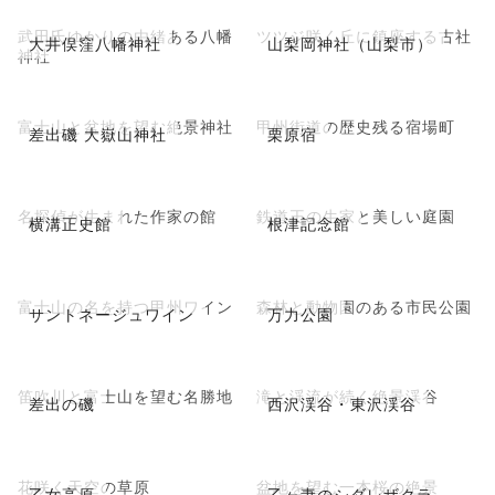
武田氏ゆかりの由緒ある八幡
ツツジ咲く丘に鎮座する古社
大井俣窪八幡神社
山梨岡神社（山梨市）
神社
富士山と盆地を望む絶景神社
甲州街道の歴史残る宿場町
差出磯 大嶽山神社
栗原宿
名探偵が生まれた作家の館
鉄道王の生家と美しい庭園
横溝正史館
根津記念館
富士山の名を持つ甲州ワイン
森林と動物園のある市民公園
サントネージュワイン
万力公園
笛吹川と富士山を望む名勝地
滝と渓流が続く絶景渓谷
差出の磯
西沢渓谷・東沢渓谷
花咲く天空の草原
盆地を望む一本桜の絶景
乙女高原
乙ヶ妻のシダレザクラ