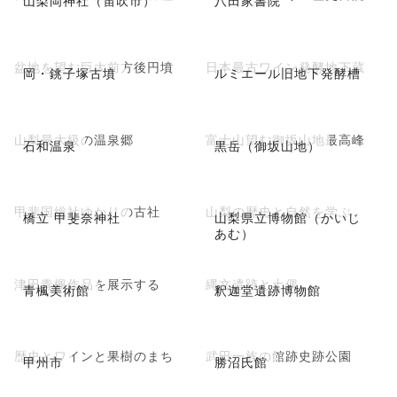
山梨岡神社（笛吹市）
八田家書院
盆地を望む巨大前方後円墳
日本最古ワイン発酵地下蔵
岡・銚子塚古墳
ルミエール旧地下発酵槽
山梨最大級の温泉郷
富士山望む御坂山地最高峰
石和温泉
黒岳（御坂山地）
甲斐国総社ゆかりの古社
山梨の歴史と自然を学ぶ
橋立 甲斐奈神社
山梨県立博物館（かいじ
あむ）
津田青楓作品を展示する
縄文遺跡と土偶
青楓美術館
釈迦堂遺跡博物館
歴史とワインと果樹のまち
武田一族の館跡史跡公園
甲州市
勝沼氏館