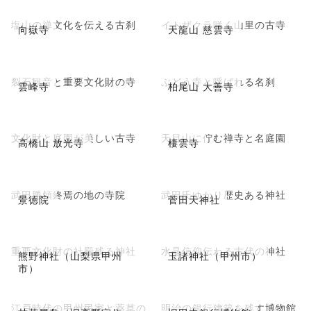
塩山の禅文化を伝える古刹
イトザクラ咲く山里の古寺
向嶽寺
天龍山 慈雲寺
裂石観音と重要文化財の寺
ぶどう寺と呼ばれる名刹
雲峰寺
柏尾山 大善寺
文化財と庭園が美しい古寺
天目山に佇む禅寺と名庭園
高橋山 放光寺
棲雲寺
武田勝頼終焉の地の寺院
武田氏ゆかり歴史ある神社
景徳院
菅田天神社
重要文化財の社殿残る神社
水晶信仰伝わる古代の神社
熊野神社（山梨県甲州
玉諸神社（甲州市）
市）
江戸時代の甲州民家と薬草の
明治の銀行建築を残す博物館