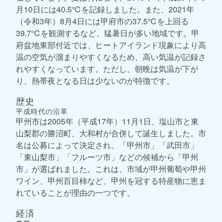
月10日には40.5℃を記録しました。また、2021年
（令和3年）8月4日には甲府市の37.5℃を上回る
39.7℃を観測するなど、猛暑日が多い地域です。甲
府盆地東部付近では、ヒートアイランド現象により高
温の空気が溜まりやすくなるため、高い気温が記録さ
れやすくなっています。ただし、朝晩は気温が下が
り、熱帯夜となる日は少ないのが特徴です。
歴史
平成時代の沿革
甲州市は2005年（平成17年）11月1日、塩山市と東
山梨郡の勝沼町、大和村が合併して誕生しました。市
名は公募によって決定され、「甲州市」「武田市」
「東山梨市」「フルーツ市」などの候補から「甲州
市」が選ばれました。これは、市域が甲州葡萄や甲州
ワイン、甲州百目柿など、甲州を冠する特産物に恵ま
れていることが理由の一つです。
経済