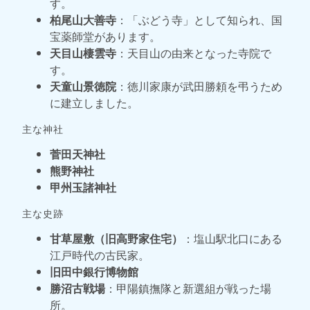
す。
柏尾山大善寺
：「ぶどう寺」として知られ、国
宝薬師堂があります。
天目山棲雲寺
：天目山の由来となった寺院で
す。
天童山景徳院
：徳川家康が武田勝頼を弔うため
に建立しました。
主な神社
菅田天神社
熊野神社
甲州玉諸神社
主な史跡
甘草屋敷（旧高野家住宅）
：塩山駅北口にある
江戸時代の古民家。
旧田中銀行博物館
勝沼古戦場
：甲陽鎮撫隊と新選組が戦った場
所。