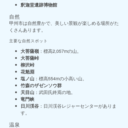
釈迦堂遺跡博物館
自然
甲州市は自然豊かで、美しい景観が楽しめる場所がた
くさんあります。
主要な自然スポット
大菩薩嶺
：標高2,057mの山。
大菩薩峠
柳沢峠
花魁淵
塩ノ山
：標高554mの小高い山。
竹森のザゼンソウ群
天目山
：武田氏終焉の地。
竜門峡
日川渓谷
：日川渓谷レジャーセンターがありま
す。
温泉