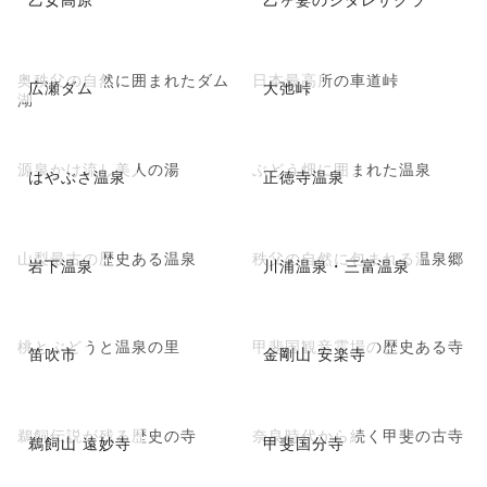
奥秩父の自然に囲まれたダム
日本最高所の車道峠
広瀬ダム
大弛峠
湖
源泉かけ流し美人の湯
ぶどう畑に囲まれた温泉
はやぶさ温泉
正徳寺温泉
山梨最古の歴史ある温泉
秩父の自然に包まれる温泉郷
岩下温泉
川浦温泉・三富温泉
桃とぶどうと温泉の里
甲斐国観音霊場の歴史ある寺
笛吹市
金剛山 安楽寺
鵜飼伝説が残る歴史の寺
奈良時代から続く甲斐の古寺
鵜飼山 遠妙寺
甲斐国分寺