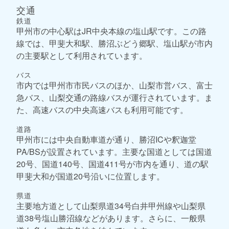
交通
鉄道
甲州市の中心駅はJR中央本線の塩山駅です。この路
線では、甲斐大和駅、勝沼ぶどう郷駅、塩山駅が市内
の主要駅として利用されています。
バス
市内では甲州市市民バスのほか、山梨市営バス、富士
急バス、山梨交通の路線バスが運行されています。ま
た、高速バスの中央高速バスも利用可能です。
道路
甲州市には中央自動車道が通り、勝沼ICや釈迦堂
PA/BSが設置されています。主要な国道としては国道
20号、国道140号、国道411号が市内を通り、道の駅
甲斐大和が国道20号沿いに位置します。
県道
主要地方道として山梨県道34号白井甲州線や山梨県
道38号塩山勝沼線などがあります。さらに、一般県