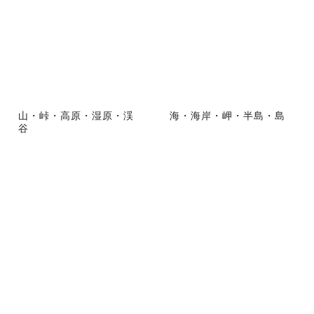
山・峠・高原・湿原・渓
海・海岸・岬・半島・島
谷