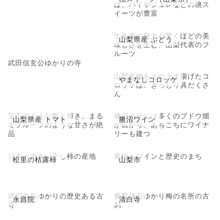
は、パイやジュレなどの桃ス
イーツが豊富
生産者の努力が驚くほどの美
山梨県産 ぶどう
味しさを生む、山梨代表のフ
ルーツ
武田信玄公ゆかりの寺
山梨名物をそのまま揚げたコ
やまなしコロッケ
ロッケは、ぎっしり具だくさ
ん
宝石のような艶と輝き。まる
勝沼の丘には多くのブドウ畑
山梨県産 トマト
勝沼ワイン
でフルーツのような甘さが絶
が広がり、あちこちにワイナ
品
リーも建つ
日本一大きい干し柿の産地
果樹とワインと歴史のまち
松里の枯露柿
山梨市
武田信昌ゆかりの歴史ある古
夢窓疎石ゆかり梅の名所の古
永昌院
清白寺
寺
刹