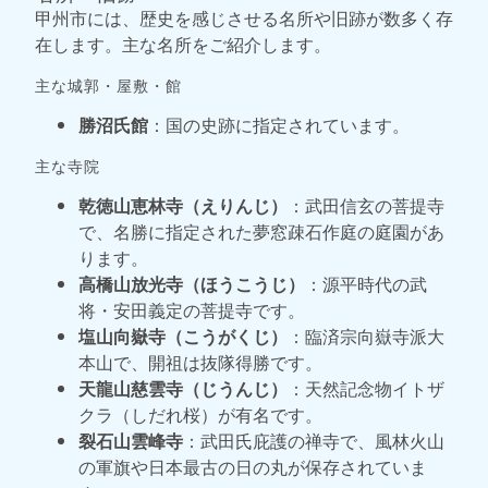
甲州市には、歴史を感じさせる名所や旧跡が数多く存
在します。主な名所をご紹介します。
主な城郭・屋敷・館
勝沼氏館
：国の史跡に指定されています。
主な寺院
乾徳山恵林寺（えりんじ）
：武田信玄の菩提寺
で、名勝に指定された夢窓疎石作庭の庭園があ
ります。
高橋山放光寺（ほうこうじ）
：源平時代の武
将・安田義定の菩提寺です。
塩山向嶽寺（こうがくじ）
：臨済宗向嶽寺派大
本山で、開祖は抜隊得勝です。
天龍山慈雲寺（じうんじ）
：天然記念物イトザ
クラ（しだれ桜）が有名です。
裂石山雲峰寺
：武田氏庇護の禅寺で、風林火山
の軍旗や日本最古の日の丸が保存されていま