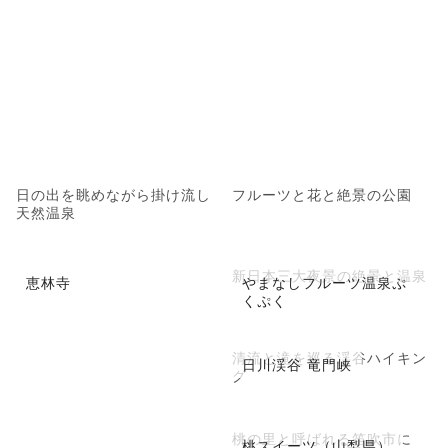
日の出を眺めながら掛け流し
フルーツと花と絶景の公園
天然温泉
新日本三大夜景の絶景と温泉
恵林寺
やまなしフルーツ温泉ぷ
くぷく
清流と滝を巡る渓谷ハイキン
日川渓谷 竜門峡
グ
桃の里と呼ばれる笛吹市に
桃スイーツ（山梨県）