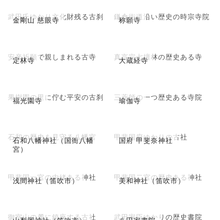
武田氏ゆかり文化財残る古刹
鎌倉街道沿い歴史の時宗寺院
金剛山 慈眼寺
称願寺
安産祈願で親しまれる古寺
真言宗七壇林の歴史ある寺
定林寺
大蔵経寺
果樹園の里に佇む平安の古刹
三薬師の一つ歴史ある寺院
福光園寺
瑜伽寺
石和の歴史を見守る八幡宮
甲斐国府ゆかりの古社
石和八幡神社（国衙八幡
国府 甲斐奈神社
宮）
甲斐国一宮の由緒ある神社
甲斐国二宮の歴史ある神社
浅間神社（笛吹市）
美和神社（笛吹市）
御室山の麓に鎮座する古社
武田家臣ゆかりの歴史書院