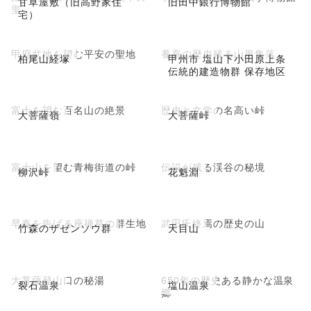
甘草屋敷（旧高野家住
旧田中銀行博物館
里
宅）
甲府盆地を望む平安の聖地
養蚕の歴史残る山里集落
柏尾山経塚
甲州市 塩山下小田原上条
伝統的建造物群 保存地区
富士を望む百名山の絶景
歴史と文学の名高い峠
大菩薩嶺
大菩薩峠
富士山を望む青梅街道の峠
伝説が残る渓谷の秘境
柳沢峠
花魁淵
早春を告げる座禅草の群生地
武田氏終焉の歴史の山
竹森のザゼンソウ群
天目山
大菩薩登山口の秘湯
650年の歴史ある静かな温泉
裂石温泉
塩山温泉
郷