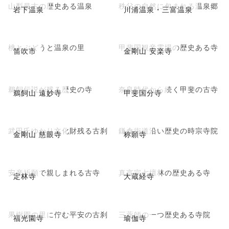
山梨最古の歴史ある温泉
秩父の自然に包まれる温泉郷
岩下温泉
川浦温泉・三富温泉
桃とぶどうと温泉の里
甲斐国観音霊場の歴史ある寺
笛吹市
金剛山 安楽寺
鵜飼伝説が残る歴史の寺
奈良時代から続く甲斐の古寺
鵜飼山 遠妙寺
甲斐国分寺
武田氏ゆかり文化財残る古刹
鎌倉街道沿い歴史の時宗寺院
金剛山 慈眼寺
称願寺
安産祈願で親しまれる古寺
真言宗七壇林の歴史ある寺
定林寺
大蔵経寺
果樹園の里に佇む平安の古刹
三薬師の一つ歴史ある寺院
福光園寺
瑜伽寺