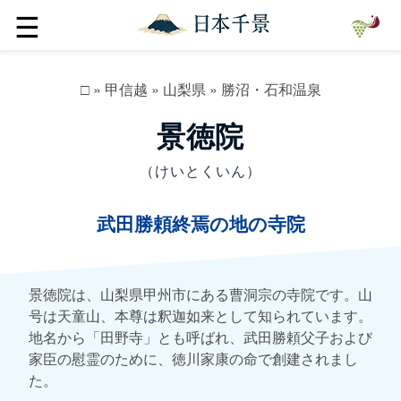
☰
□
»
甲信越
»
山梨県
»
勝沼・石和温泉
景徳院
（けいとくいん）
武田勝頼終焉の地の寺院
景徳院は、山梨県甲州市にある曹洞宗の寺院です。山
号は天童山、本尊は釈迦如来として知られています。
地名から「田野寺」とも呼ばれ、武田勝頼父子および
家臣の慰霊のために、徳川家康の命で創建されまし
た。