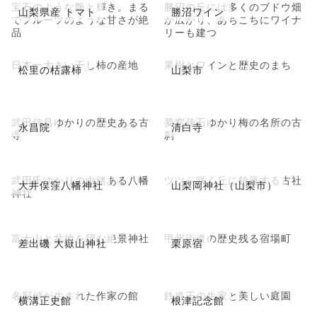
宝石のような艶と輝き。まる
勝沼の丘には多くのブドウ畑
山梨県産 トマト
勝沼ワイン
でフルーツのような甘さが絶
が広がり、あちこちにワイナ
品
リーも建つ
日本一大きい干し柿の産地
果樹とワインと歴史のまち
松里の枯露柿
山梨市
武田信昌ゆかりの歴史ある古
夢窓疎石ゆかり梅の名所の古
永昌院
清白寺
寺
刹
武田氏ゆかりの由緒ある八幡
ツツジ咲く丘に鎮座する古社
大井俣窪八幡神社
山梨岡神社（山梨市）
神社
富士山と盆地を望む絶景神社
甲州街道の歴史残る宿場町
差出磯 大嶽山神社
栗原宿
名探偵が生まれた作家の館
鉄道王の生家と美しい庭園
横溝正史館
根津記念館