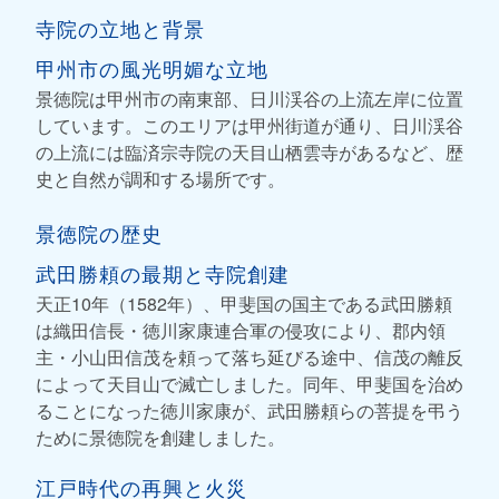
寺院の立地と背景
甲州市の風光明媚な立地
景徳院は甲州市の南東部、日川渓谷の上流左岸に位置
しています。このエリアは甲州街道が通り、日川渓谷
の上流には臨済宗寺院の天目山栖雲寺があるなど、歴
史と自然が調和する場所です。
景徳院の歴史
武田勝頼の最期と寺院創建
天正10年（1582年）、甲斐国の国主である武田勝頼
は織田信長・徳川家康連合軍の侵攻により、郡内領
主・小山田信茂を頼って落ち延びる途中、信茂の離反
によって天目山で滅亡しました。同年、甲斐国を治め
ることになった徳川家康が、武田勝頼らの菩提を弔う
ために景徳院を創建しました。
江戸時代の再興と火災