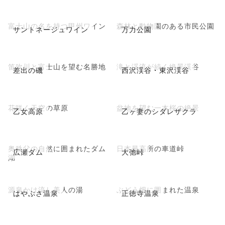
富士山の名を持つ甲州ワイン
森林と動物園のある市民公園
サントネージュワイン
万力公園
笛吹川と富士山を望む名勝地
滝と渓流が続く絶景渓谷
差出の磯
西沢渓谷・東沢渓谷
花咲く天空の草原
盆地を望む一本桜の絶景
乙女高原
乙ヶ妻のシダレザクラ
奥秩父の自然に囲まれたダム
日本最高所の車道峠
広瀬ダム
大弛峠
湖
源泉かけ流し美人の湯
ぶどう畑に囲まれた温泉
はやぶさ温泉
正徳寺温泉