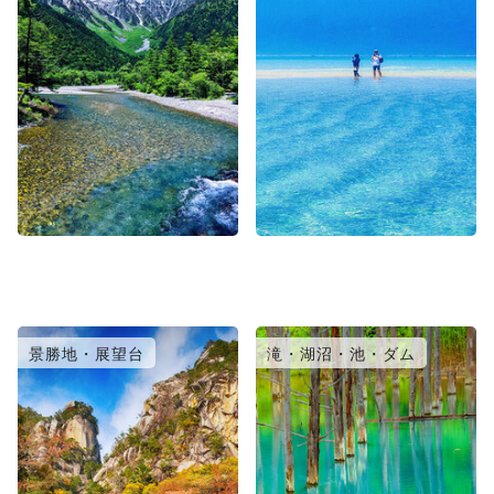
景勝地・展望台
滝・湖沼・池・ダム