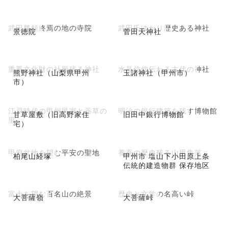
武田勝頼終焉の地の寺院
武田氏ゆかり歴史ある神社
景徳院
菅田天神社
重要文化財の社殿残る神社
水晶信仰伝わる古代の神社
熊野神社（山梨県甲州
玉諸神社（甲州市）
市）
江戸時代の甲州民家と薬草の
明治の銀行建築を残す博物館
甘草屋敷（旧高野家住
旧田中銀行博物館
里
宅）
甲府盆地を望む平安の聖地
養蚕の歴史残る山里集落
柏尾山経塚
甲州市 塩山下小田原上条
伝統的建造物群 保存地区
富士を望む百名山の絶景
歴史と文学の名高い峠
大菩薩嶺
大菩薩峠