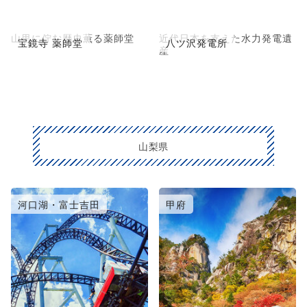
山里に佇む歴史薫る薬師堂
近代日本を支えた水力発電遺
宝鏡寺 薬師堂
八ツ沢発電所
産
山梨県
河口湖・富士吉田
甲府