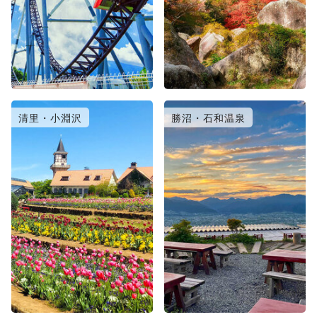
清里・小淵沢
勝沼・石和温泉