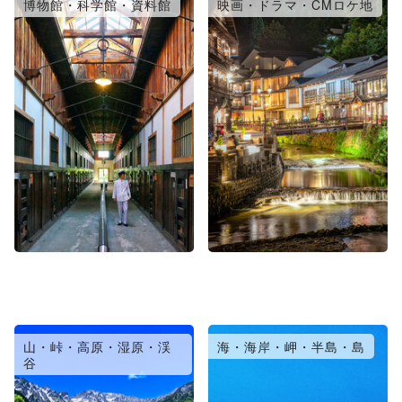
博物館・科学館・資料館
映画・ドラマ・CMロケ地
山・峠・高原・湿原・渓
海・海岸・岬・半島・島
谷