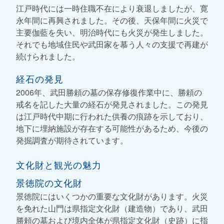
江戸時代には一時住職不在により衰退しましたが、寛
永年間に再興されました。その後、天保年間に火災で
主要伽藍を失い、明治時代にも火災が発生しました。
それでも地域住民や武田家を慕う人々の支援で再建が
続けられました。
経石の発見
2006年、武田勝頼の墓の保存修復作業中に、勝頼の
戒名を記した大量の経石が発見されました。この発見
は江戸時代中期に行われた供養の痕跡を示しており、
地下に埋納施設が存在する可能性があるため、今後の
発掘調査が期待されています。
文化財と観光の魅力
景徳院の文化財
景徳院にはいくつかの重要な文化財があります。火災
を免れた山門は県指定文化財（建造物）であり、武田
勝頼の墓および境内全体が県指定文化財（史跡）に指