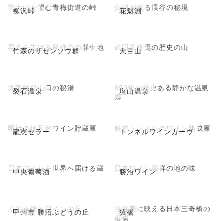
富士山を望む青梅街道の峠
伝説が残る渓谷の秘境
柳沢峠
花魁淵
早春を告げる座禅草の群生地
武田氏終焉の歴史の山
竹森のザゼンソウ群
天目山
大菩薩登山口の秘湯
650年の歴史ある静かな温泉
裂石温泉
塩山温泉
郷
明治の煉瓦造ワイン貯蔵庫
鉄道トンネルのワイン熟成庫
龍憲セラー
トンネルワインカーヴ
日本ワインを世界へ届ける蔵
日本ワイン発祥の地の味
中央葡萄酒
勝沼ワイン
ぶどう畑とワインの丘
渓谷美に映える日本三奇橋の
甲州市 勝沼ぶどうの丘
猿橋
名橋