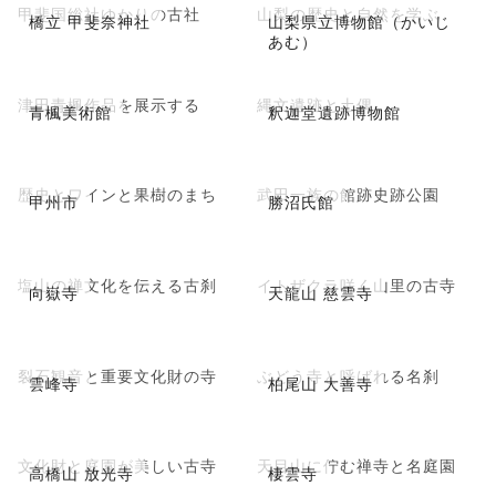
甲斐国総社ゆかりの古社
山梨の歴史と自然を学ぶ
橋立 甲斐奈神社
山梨県立博物館（かいじ
あむ）
津田青楓作品を展示する
縄文遺跡と土偶
青楓美術館
釈迦堂遺跡博物館
歴史とワインと果樹のまち
武田一族の館跡史跡公園
甲州市
勝沼氏館
塩山の禅文化を伝える古刹
イトザクラ咲く山里の古寺
向嶽寺
天龍山 慈雲寺
裂石観音と重要文化財の寺
ぶどう寺と呼ばれる名刹
雲峰寺
柏尾山 大善寺
文化財と庭園が美しい古寺
天目山に佇む禅寺と名庭園
高橋山 放光寺
棲雲寺