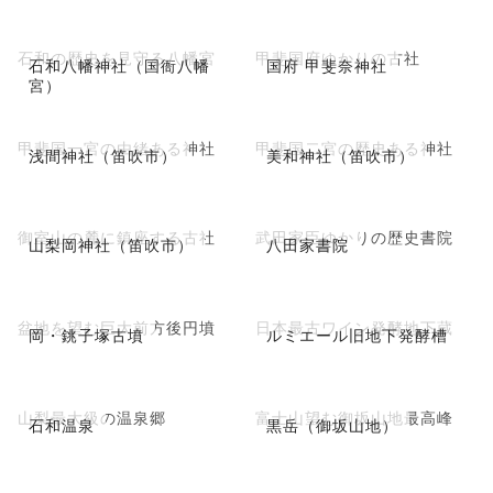
石和の歴史を見守る八幡宮
甲斐国府ゆかりの古社
石和八幡神社（国衙八幡
国府 甲斐奈神社
宮）
甲斐国一宮の由緒ある神社
甲斐国二宮の歴史ある神社
浅間神社（笛吹市）
美和神社（笛吹市）
御室山の麓に鎮座する古社
武田家臣ゆかりの歴史書院
山梨岡神社（笛吹市）
八田家書院
盆地を望む巨大前方後円墳
日本最古ワイン発酵地下蔵
岡・銚子塚古墳
ルミエール旧地下発酵槽
山梨最大級の温泉郷
富士山望む御坂山地最高峰
石和温泉
黒岳（御坂山地）