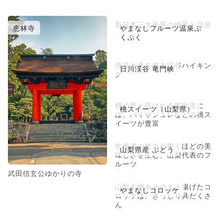
新日本三大夜景の絶景と温泉
恵林寺
やまなしフルーツ温泉ぷ
くぷく
清流と滝を巡る渓谷ハイキン
日川渓谷 竜門峡
グ
桃の里と呼ばれる笛吹市に
桃スイーツ（山梨県）
は、パイやジュレなどの桃ス
イーツが豊富
生産者の努力が驚くほどの美
山梨県産 ぶどう
味しさを生む、山梨代表のフ
ルーツ
武田信玄公ゆかりの寺
山梨名物をそのまま揚げたコ
やまなしコロッケ
ロッケは、ぎっしり具だくさ
ん