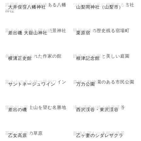
武田氏ゆかりの由緒ある八幡
ツツジ咲く丘に鎮座する古社
大井俣窪八幡神社
山梨岡神社（山梨市）
神社
富士山と盆地を望む絶景神社
甲州街道の歴史残る宿場町
差出磯 大嶽山神社
栗原宿
名探偵が生まれた作家の館
鉄道王の生家と美しい庭園
横溝正史館
根津記念館
富士山の名を持つ甲州ワイン
森林と動物園のある市民公園
サントネージュワイン
万力公園
笛吹川と富士山を望む名勝地
滝と渓流が続く絶景渓谷
差出の磯
西沢渓谷・東沢渓谷
花咲く天空の草原
盆地を望む一本桜の絶景
乙女高原
乙ヶ妻のシダレザクラ