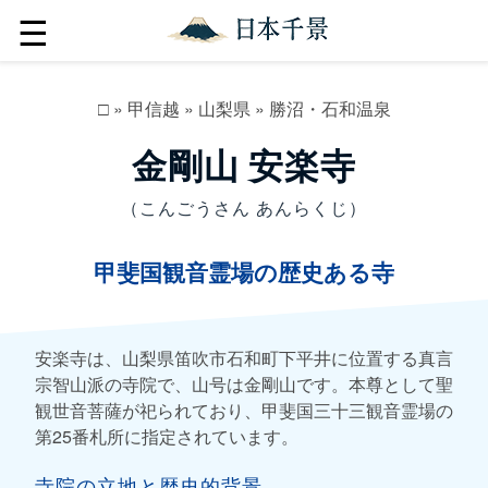
☰
□
»
甲信越
»
山梨県
»
勝沼・石和温泉
金剛山 安楽寺
（こんごうさん あんらくじ）
甲斐国観音霊場の歴史ある寺
安楽寺は、山梨県笛吹市石和町下平井に位置する真言
宗智山派の寺院で、山号は金剛山です。本尊として聖
観世音菩薩が祀られており、甲斐国三十三観音霊場の
第25番札所に指定されています。
寺院の立地と歴史的背景