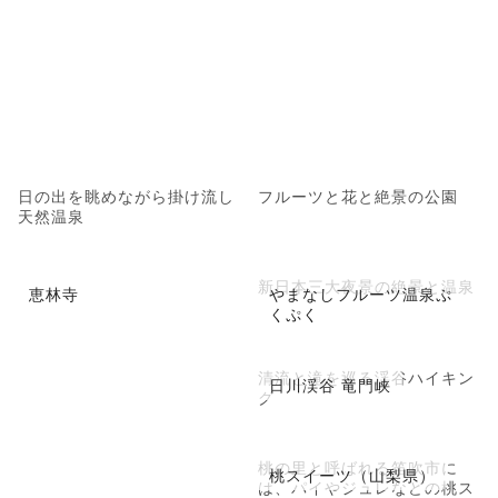
日の出を眺めながら掛け流し
フルーツと花と絶景の公園
天然温泉
新日本三大夜景の絶景と温泉
恵林寺
やまなしフルーツ温泉ぷ
くぷく
清流と滝を巡る渓谷ハイキン
日川渓谷 竜門峡
グ
桃の里と呼ばれる笛吹市に
桃スイーツ（山梨県）
は、パイやジュレなどの桃ス