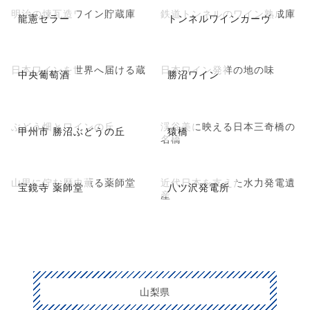
明治の煉瓦造ワイン貯蔵庫
鉄道トンネルのワイン熟成庫
龍憲セラー
トンネルワインカーヴ
日本ワインを世界へ届ける蔵
日本ワイン発祥の地の味
中央葡萄酒
勝沼ワイン
ぶどう畑とワインの丘
渓谷美に映える日本三奇橋の
甲州市 勝沼ぶどうの丘
猿橋
名橋
山里に佇む歴史薫る薬師堂
近代日本を支えた水力発電遺
宝鏡寺 薬師堂
八ツ沢発電所
産
山梨県