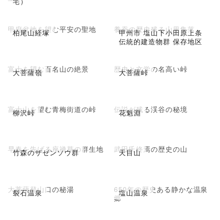
宅）
甲府盆地を望む平安の聖地
養蚕の歴史残る山里集落
柏尾山経塚
甲州市 塩山下小田原上条
伝統的建造物群 保存地区
富士を望む百名山の絶景
歴史と文学の名高い峠
大菩薩嶺
大菩薩峠
富士山を望む青梅街道の峠
伝説が残る渓谷の秘境
柳沢峠
花魁淵
早春を告げる座禅草の群生地
武田氏終焉の歴史の山
竹森のザゼンソウ群
天目山
大菩薩登山口の秘湯
650年の歴史ある静かな温泉
裂石温泉
塩山温泉
郷