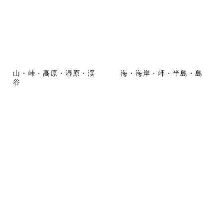
山・峠・高原・湿原・渓
海・海岸・岬・半島・島
谷