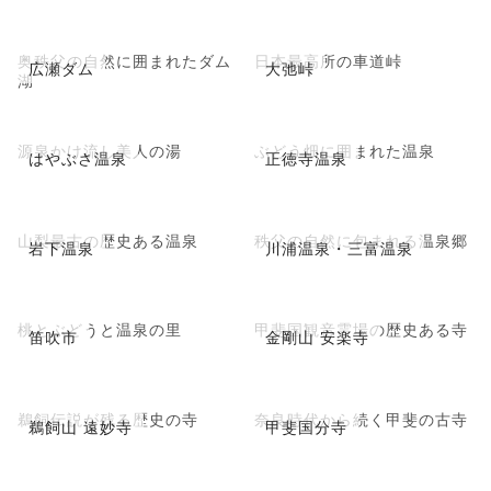
奥秩父の自然に囲まれたダム
日本最高所の車道峠
広瀬ダム
大弛峠
湖
源泉かけ流し美人の湯
ぶどう畑に囲まれた温泉
はやぶさ温泉
正徳寺温泉
山梨最古の歴史ある温泉
秩父の自然に包まれる温泉郷
岩下温泉
川浦温泉・三富温泉
桃とぶどうと温泉の里
甲斐国観音霊場の歴史ある寺
笛吹市
金剛山 安楽寺
鵜飼伝説が残る歴史の寺
奈良時代から続く甲斐の古寺
鵜飼山 遠妙寺
甲斐国分寺