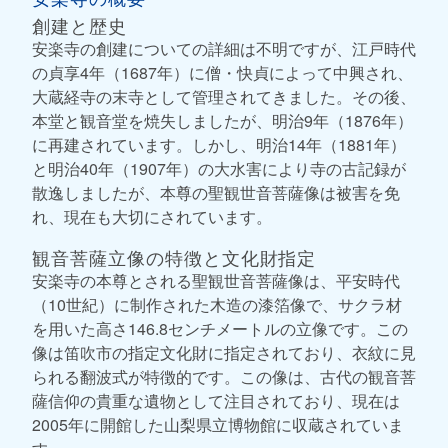
創建と歴史
安楽寺の創建についての詳細は不明ですが、江戸時代
の貞享4年（1687年）に僧・快貞によって中興され、
大蔵経寺の末寺として管理されてきました。その後、
本堂と観音堂を焼失しましたが、明治9年（1876年）
に再建されています。しかし、明治14年（1881年）
と明治40年（1907年）の大水害により寺の古記録が
散逸しましたが、本尊の聖観世音菩薩像は被害を免
れ、現在も大切にされています。
観音菩薩立像の特徴と文化財指定
安楽寺の本尊とされる聖観世音菩薩像は、平安時代
（10世紀）に制作された木造の漆箔像で、サクラ材
を用いた高さ146.8センチメートルの立像です。この
像は笛吹市の指定文化財に指定されており、衣紋に見
られる翻波式が特徴的です。この像は、古代の観音菩
薩信仰の貴重な遺物として注目されており、現在は
2005年に開館した山梨県立博物館に収蔵されていま