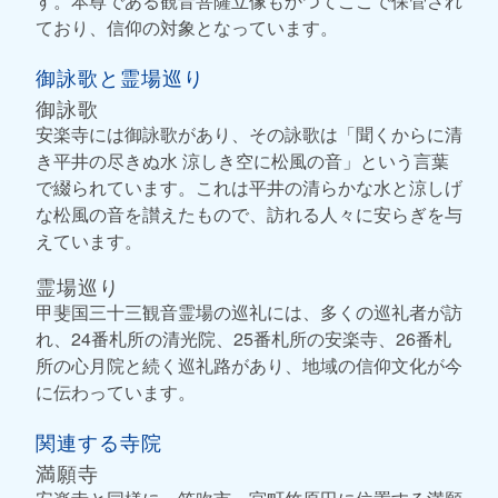
す。本尊である観音菩薩立像もかつてここで保管され
ており、信仰の対象となっています。
御詠歌と霊場巡り
御詠歌
安楽寺には御詠歌があり、その詠歌は「聞くからに清
き平井の尽きぬ水 涼しき空に松風の音」という言葉
で綴られています。これは平井の清らかな水と涼しげ
な松風の音を讃えたもので、訪れる人々に安らぎを与
えています。
霊場巡り
甲斐国三十三観音霊場の巡礼には、多くの巡礼者が訪
れ、24番札所の清光院、25番札所の安楽寺、26番札
所の心月院と続く巡礼路があり、地域の信仰文化が今
に伝わっています。
関連する寺院
満願寺