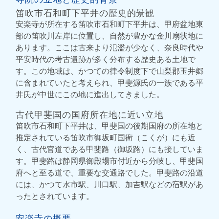
笛吹市石和町下平井の歴史的景観
安楽寺が所在する笛吹市石和町下平井は、甲府盆地東
部の笛吹川左岸に位置し、自然が豊かな金川扇状地に
あります。ここは古来より氾濫が少なく、奈良時代や
平安時代の考古遺跡が多く分布する歴史ある土地で
す。この地域は、かつての律令制度下で山梨郡玉井郷
に含まれていたと考えられ、甲斐源氏の一族である平
井氏が中世にこの地に進出してきました。
古代甲斐国の国府所在地に近い立地
笛吹市石和町下平井は、甲斐国の後期国府の所在地と
推定されている笛吹市御坂町国衙（こくが）にも近
く、古代官道である甲斐路（御坂路）にも接していま
す。甲斐路は静岡県御殿場市付近から分岐し、甲斐国
府へと至る道で、重要な交通路でした。甲斐路の沿道
には、かつて水市駅、川口駅、加吉駅などの宿駅があ
ったとされています。
安楽寺の概要