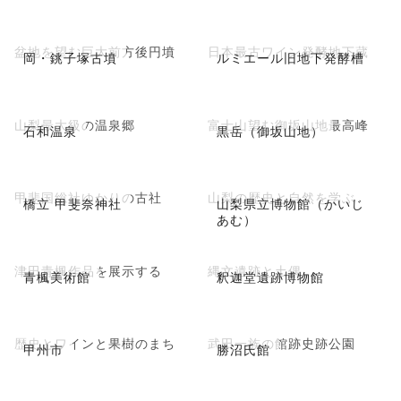
盆地を望む巨大前方後円墳
日本最古ワイン発酵地下蔵
岡・銚子塚古墳
ルミエール旧地下発酵槽
山梨最大級の温泉郷
富士山望む御坂山地最高峰
石和温泉
黒岳（御坂山地）
甲斐国総社ゆかりの古社
山梨の歴史と自然を学ぶ
橋立 甲斐奈神社
山梨県立博物館（かいじ
あむ）
津田青楓作品を展示する
縄文遺跡と土偶
青楓美術館
釈迦堂遺跡博物館
歴史とワインと果樹のまち
武田一族の館跡史跡公園
甲州市
勝沼氏館