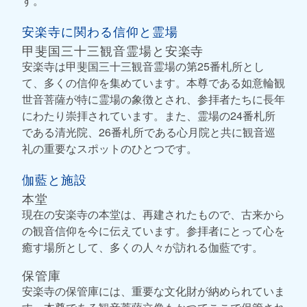
す。
安楽寺に関わる信仰と霊場
甲斐国三十三観音霊場と安楽寺
安楽寺は甲斐国三十三観音霊場の第25番札所とし
て、多くの信仰を集めています。本尊である如意輪観
世音菩薩が特に霊場の象徴とされ、参拝者たちに長年
にわたり崇拝されています。また、霊場の24番札所
である清光院、26番札所である心月院と共に観音巡
礼の重要なスポットのひとつです。
伽藍と施設
本堂
現在の安楽寺の本堂は、再建されたもので、古来から
の観音信仰を今に伝えています。参拝者にとって心を
癒す場所として、多くの人々が訪れる伽藍です。
保管庫
安楽寺の保管庫には、重要な文化財が納められていま