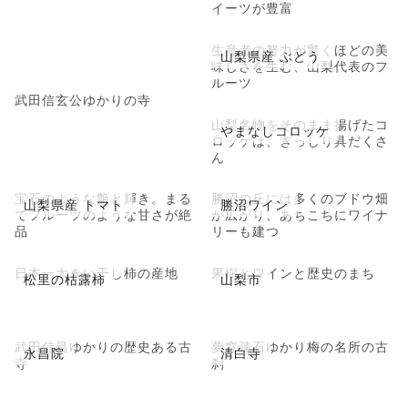
イーツが豊富
生産者の努力が驚くほどの美
山梨県産 ぶどう
味しさを生む、山梨代表のフ
ルーツ
武田信玄公ゆかりの寺
山梨名物をそのまま揚げたコ
やまなしコロッケ
ロッケは、ぎっしり具だくさ
ん
宝石のような艶と輝き。まる
勝沼の丘には多くのブドウ畑
山梨県産 トマト
勝沼ワイン
でフルーツのような甘さが絶
が広がり、あちこちにワイナ
品
リーも建つ
日本一大きい干し柿の産地
果樹とワインと歴史のまち
松里の枯露柿
山梨市
武田信昌ゆかりの歴史ある古
夢窓疎石ゆかり梅の名所の古
永昌院
清白寺
寺
刹