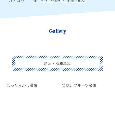
カテゴリ
寺
神社・仏閣・寺院・教会
Gallery
勝沼・石和温泉
ほったらかし温泉
笛吹川フルーツ公園