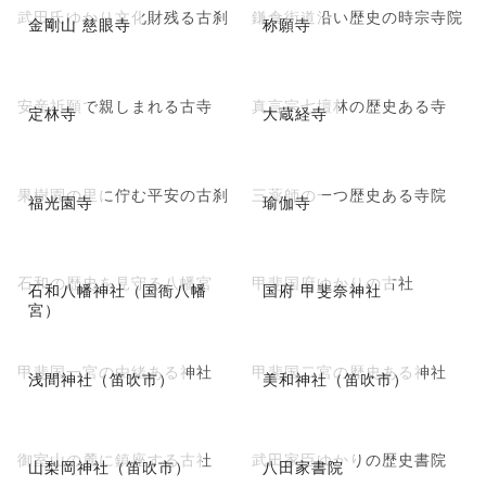
武田氏ゆかり文化財残る古刹
鎌倉街道沿い歴史の時宗寺院
金剛山 慈眼寺
称願寺
安産祈願で親しまれる古寺
真言宗七壇林の歴史ある寺
定林寺
大蔵経寺
果樹園の里に佇む平安の古刹
三薬師の一つ歴史ある寺院
福光園寺
瑜伽寺
石和の歴史を見守る八幡宮
甲斐国府ゆかりの古社
石和八幡神社（国衙八幡
国府 甲斐奈神社
宮）
甲斐国一宮の由緒ある神社
甲斐国二宮の歴史ある神社
浅間神社（笛吹市）
美和神社（笛吹市）
御室山の麓に鎮座する古社
武田家臣ゆかりの歴史書院
山梨岡神社（笛吹市）
八田家書院