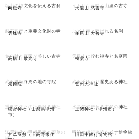
塩山の禅文化を伝える古刹
イトザクラ咲く山里の古寺
向嶽寺
天龍山 慈雲寺
裂石観音と重要文化財の寺
ぶどう寺と呼ばれる名刹
雲峰寺
柏尾山 大善寺
文化財と庭園が美しい古寺
天目山に佇む禅寺と名庭園
高橋山 放光寺
棲雲寺
武田勝頼終焉の地の寺院
武田氏ゆかり歴史ある神社
景徳院
菅田天神社
重要文化財の社殿残る神社
水晶信仰伝わる古代の神社
熊野神社（山梨県甲州
玉諸神社（甲州市）
市）
江戸時代の甲州民家と薬草の
明治の銀行建築を残す博物館
甘草屋敷（旧高野家住
旧田中銀行博物館
里