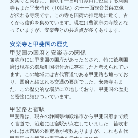
安楽寺と同様に、笛吹市一宮町竹原田に位置する満願
寺もまた平安時代（10世紀）の十一面観音菩薩立像
が伝わる寺院です。この寺も国衙の推定地に近く、古
くから信仰を集めています。現在は曹洞宗の寺院とな
っていますが、安楽寺との共通点が多くあります。
安楽寺と甲斐国の歴史
甲斐国の国府と安楽寺の関係
笛吹市には甲斐国の国府があったとされ、特に後期国
府は現在の御坂町国衙付近に存在したと考えられてい
ます。この地域には古代官道である甲斐路も通ってお
り、国府と結ばれる交通の要所でした。安楽寺もま
た、この歴史的な場所に立地しており、甲斐国の歴史
と密接に結びついています。
甲斐路と宿駅
甲斐路は、現在の静岡県御殿場市から甲斐国府まで続
く官道で、沿道には宿駅が点在していました。笛吹市
内には水市駅の推定地が複数ありますが、これも古代