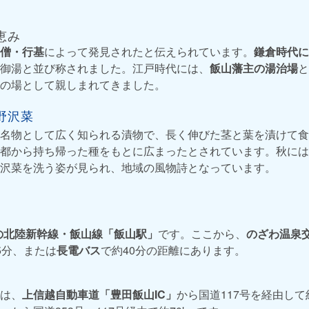
恵み
僧・行基
によって発見されたと伝えられています。
鎌倉時代に
御湯と並び称されました。江戸時代には、
飯山藩主の湯治場
と
の場として親しまれてきました。
野沢菜
名物として広く知られる漬物で、長く伸びた茎と葉を漬けて食
都から持ち帰った種をもとに広まったとされています。秋には
沢菜を洗う姿が見られ、地域の風物詩となっています。
の北陸新幹線・飯山線「飯山駅」
です。ここから、
のざわ温泉
5分、または
長電バス
で約40分の距離にあります。
は、
上信越自動車道「豊田飯山IC」
から国道117号を経由して