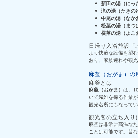
新田の湯（にっ
滝の湯（たきの
中尾の湯（なか
松葉の湯（まつ
横落の湯（よこ
日帰り入浴施設「
より快適な設備を望む
おり、家族連れや観光
麻釜（おがま）の
麻釜とは
麻釜（おがま）
は、1
いて繊維を採る作業が
観光名所にもなってい
観光客の立ち入り
麻釜は非常に高温なた
ことは可能です。昔な