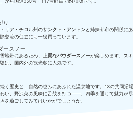
C」
から国道353号・117号経由で約70kmです。
がり
トリア・チロル州の
サンクト・アントン
と姉妹都市の関係にあ
際交流の促進にも一役買っています。
ダースノー
雪地帯にあるため、
上質なパウダースノー
が楽しめます。スキ
験は、国内外の観光客に人気です。
続く歴史と、自然の恵みにあふれた温泉地です。13の共同浴
わい、野沢菜の風味に舌鼓を打つ――。四季を通じて魅力が尽
きを過ごしてみてはいかがでしょうか。