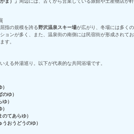
がま）」
周辺には、古くから営業している旅館や土産物店が軒
演
屈指の規模を誇る
野沢温泉スキー場
が広がり、冬場には多くの
ションが多く、また、温泉街の南側には民宿街が形成されてお
ます。
いえる外湯巡り。以下が代表的な共同浴場です。
ゆ）
ばのゆ）
らゆ）
ゆ）
まのてあらゆ）
ゅうおうどうのゆ）