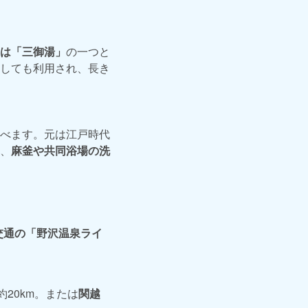
は「三御湯」
の一つと
しても利用され、長き
べます。元は江戸時代
、
麻釜や共同浴場の洗
交通の「野沢温泉ライ
約20km。または
関越