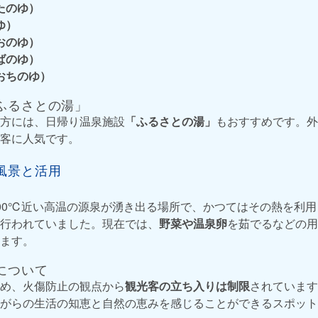
たのゆ）
ゆ）
おのゆ）
ばのゆ）
おちのゆ）
ふるさとの湯」
方には、日帰り温泉施設
「ふるさとの湯」
もおすすめです。外
客に人気です。
風景と活用
00℃近い高温の源泉が湧き出る場所で、かつてはその熱を利
行われていました。現在では、
野菜や温泉卵
を茹でるなどの用
ます。
について
め、火傷防止の観点から
観光客の立ち入りは制限
されています
がらの生活の知恵と自然の恵みを感じることができるスポット