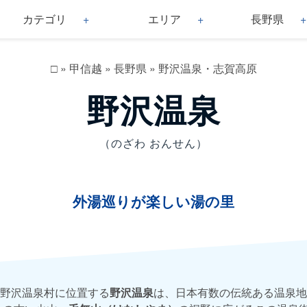
カテゴリ
エリア
長野県
□
»
甲信越
»
長野県
»
野沢温泉・志賀高原
野沢温泉
（のざわ おんせん）
外湯巡りが楽しい湯の里
野沢温泉村に位置する
野沢温泉
は、日本有数の伝統ある温泉地