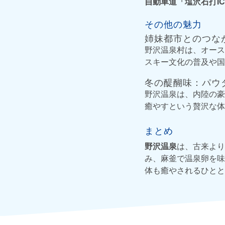
自動車道「塩沢石打I
その他の魅力
姉妹都市とのつな
野沢温泉村は、オース
スキー文化の普及や国
冬の醍醐味：パウ
野沢温泉は、内陸の豪
癒やすという贅沢な体
まとめ
野沢温泉
は、古来より
み、麻釜で温泉卵を味
体も癒やされるひとと