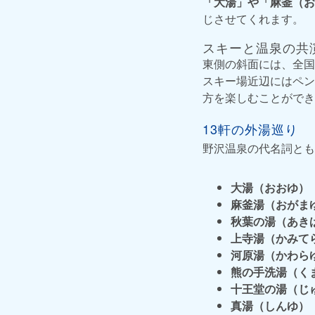
「大湯」や「麻釜（お
じさせてくれます。
スキーと温泉の共
東側の斜面には、全国
スキー場近辺にはペン
方を楽しむことができ
13軒の外湯巡り
野沢温泉の代名詞とも
大湯（おおゆ）
麻釜湯（おがま
秋葉の湯（あき
上寺湯（かみて
河原湯（かわら
熊の手洗湯（く
十王堂の湯（じ
真湯（しんゆ）