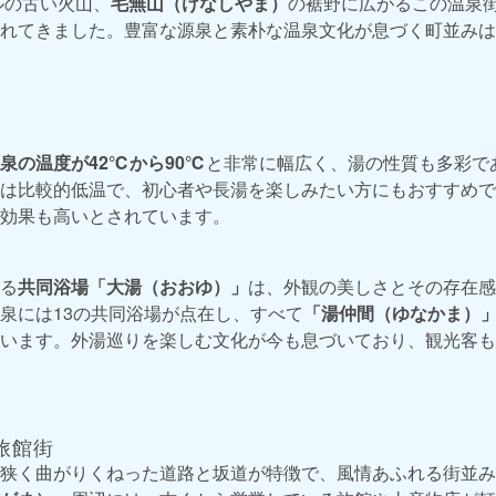
ルの古い火山、
毛無山（けなしやま）
の裾野に広がるこの温泉
れてきました。豊富な源泉と素朴な温泉文化が息づく町並みは
泉の温度が42℃から90℃
と非常に幅広く、湯の性質も多彩で
は比較的低温で、初心者や長湯を楽しみたい方にもおすすめで
効果も高いとされています。
る
共同浴場「大湯（おおゆ）」
は、外観の美しさとその存在感
泉には13の共同浴場が点在し、すべて
「湯仲間（ゆなかま）
います。外湯巡りを楽しむ文化が今も息づいており、観光客も
旅館街
狭く曲がりくねった道路と坂道が特徴で、風情あふれる街並み