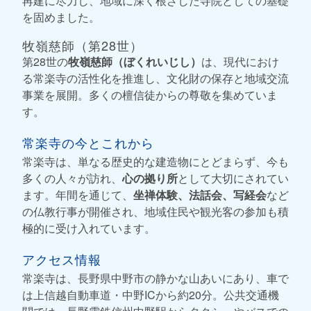
再建に尽力し、地域に深く根ざした寺院としての基礎
を固めました。
牧嶺慈師（第28世）
第28世の
牧嶺慈師（ぼくれいじし）
は、現代におけ
る常楽寺の活性化を推進し、文化財の保存と地域交流
事業を展開。多くの檀信徒からの尊敬を集めていま
す。
常楽寺の今とこれから
常楽寺は、単なる歴史的な建造物にとどまらず、今も
多くの人々が訪れ、
心の拠り所
として大切にされてい
ます。年間を通じて、
坐禅体験、法話会、写経会
など
の仏教行事が開催され、地域住民や観光客の参加も積
極的に受け入れています。
アクセス情報
常楽寺は、長野県中野市の静かな山あいにあり、車で
は上信越自動車道・中野ICから約20分。公共交通機