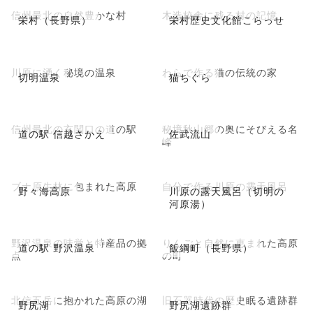
信州最北の自然豊かな村
木造校舎に残る村の記憶
栄村（長野県）
栄村歴史文化館こらっせ
川原に湧く秘境の温泉
わらで作る猫の伝統の家
切明温泉
猫ちぐら
信州最北の玄関口の道の駅
秘境秋山郷の奥にそびえる名
道の駅 信越さかえ
佐武流山
峰
ブナ原生林に包まれた高原
自分で作る川原の露天風呂
野々海高原
川原の露天風呂（切明の
河原湯）
野沢温泉の味覚と特産品の拠
りんごと自然に恵まれた高原
道の駅 野沢温泉
飯綱町（長野県）
点
の町
北信五岳に抱かれた高原の湖
旧石器時代の歴史眠る遺跡群
野尻湖
野尻湖遺跡群