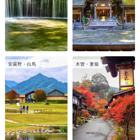
安曇野・白馬
木曽・妻籠