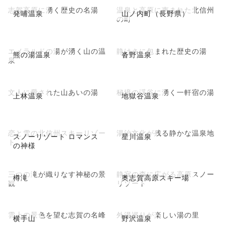
志賀高原に湧く歴史の名湯
温泉と高原に恵まれた北信州
発哺温泉
山ノ内町（長野県）
の町
エメラルドの湯が湧く山の温
静けさに包まれた歴史の湯
熊の湯温泉
沓野温泉
泉
文人に愛された山あいの湯
秘境の渓谷に湧く一軒宿の湯
上林温泉
地獄谷温泉
恋と雪の北信州スキーリゾー
湯治文化が残る静かな温泉地
スノーリゾート ロマンス
星川温泉
ト
の神様
三つの滝が織りなす神秘の景
静寂の森に広がる高原スノー
樽滝
奥志賀高原スキー場
観
リゾート
雲上の景色を望む志賀の名峰
外湯巡りが楽しい湯の里
横手山
野沢温泉