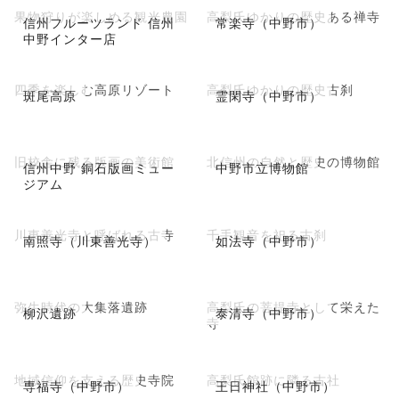
果物狩りが楽しめる観光農園
高梨氏ゆかりの歴史ある禅寺
信州フルーツランド 信州
常楽寺（中野市）
中野インター店
四季を楽しむ高原リゾート
高梨氏ゆかりの歴史古刹
斑尾高原
霊閑寺（中野市）
旧校舎に残る版画の美術館
北信州の自然と歴史の博物館
信州中野 銅石版画ミュー
中野市立博物館
ジアム
川東善光寺と呼ばれる古寺
千手観音を祀る古刹
南照寺（川東善光寺）
如法寺（中野市）
弥生時代の大集落遺跡
高梨氏の菩提寺として栄えた
柳沢遺跡
泰清寺（中野市）
寺
地域信仰を支える歴史寺院
高梨氏館跡に隣る古社
専福寺（中野市）
王日神社（中野市）