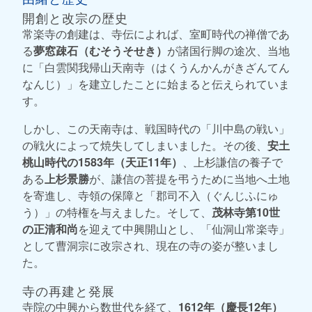
開創と改宗の歴史
常楽寺の創建は、寺伝によれば、室町時代の禅僧であ
る
夢窓疎石（むそうそせき）
が諸国行脚の途次、当地
に「白雲関我帰山天南寺（はくうんかんがきざんてん
なんじ）」を建立したことに始まると伝えられていま
す。
しかし、この天南寺は、戦国時代の「川中島の戦い」
の戦火によって焼失してしまいました。その後、
安土
桃山時代の1583年（天正11年）
、上杉謙信の養子で
ある
上杉景勝
が、謙信の菩提を弔うために当地へ土地
を寄進し、寺領の保障と「郡司不入（ぐんじふにゅ
う）」の特権を与えました。そして、
茂林寺第10世
の正清和尚
を迎えて中興開山とし、「仙洞山常楽寺」
として曹洞宗に改宗され、現在の寺の姿が整いまし
た。
寺の再建と発展
寺院の中興から数世代を経て、
1612年（慶長12年）