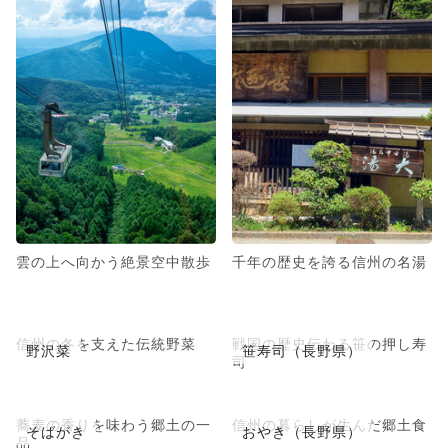
雲の上へ向かう絶景空中散歩
千年の歴史を誇る信州の名湯
信州の冬を支えた伝統野菜
戦国の歴史伝わる笹の押し寿
野沢菜
笹寿司（長野県）
司
蕎麦の香りを味わう郷土の一
信州の暮らしが生んだ郷土食
そばがき
おやき（長野県）
品