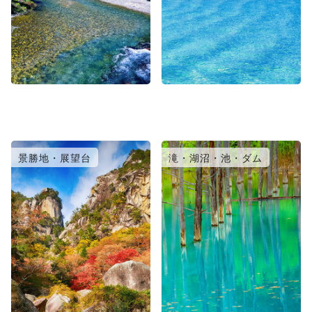
景勝地・展望台
滝・湖沼・池・ダム