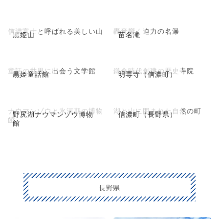
信濃富士と呼ばれる美しい山
轟音響く迫力の名瀑
黒姫山
苗名滝
童話の世界に出会う文学館
鎌倉時代創建の歴史寺院
黒姫童話館
明専寺（信濃町）
ナウマンゾウと氷河期の博物
湖と山に囲まれた自然の町
野尻湖ナウマンゾウ博物
信濃町（長野県）
館
館
長野県