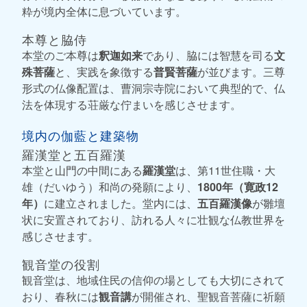
粋が境内全体に息づいています。
本尊と脇侍
本堂のご本尊は
釈迦如来
であり、脇には智慧を司る
文
殊菩薩
と、実践を象徴する
普賢菩薩
が並びます。三尊
形式の仏像配置は、曹洞宗寺院において典型的で、仏
法を体現する荘厳な佇まいを感じさせます。
境内の伽藍と建築物
羅漢堂と五百羅漢
本堂と山門の中間にある
羅漢堂
は、第11世住職・大
雄（だいゆう）和尚の発願により、
1800年（寛政12
年）
に建立されました。堂内には、
五百羅漢像
が雛壇
状に安置されており、訪れる人々に壮観な仏教世界を
感じさせます。
観音堂の役割
観音堂は、地域住民の信仰の場としても大切にされて
おり、春秋には
観音講
が開催され、聖観音菩薩に祈願