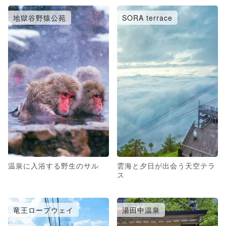
地獄谷野猿公苑
SORA terrace
温泉に入浴する野生のサル
雲海と夕日が出会う天空テラ
ス
竜王ロープウェイ
湯田中温泉