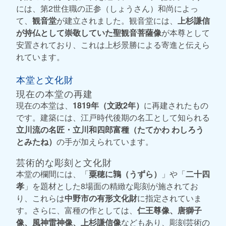
には、第2世住職の正参（しょうさん）和尚によっ
て、
観音堂
が建立されました。観音堂には、
上杉謙信
が持仏として崇敬していた聖観音菩薩像
が本尊として
安置されており、これは上杉景勝による寄進と伝えら
れています。
本堂と文化財
現在の本堂の再建
現在の本堂は、
1819年（文政2年）
に再建されたもの
です。建築には、江戸時代後期の名工として知られる
立川流の名匠・立川和四郎富種（たてかわ わしろう
とみたね）
の手が加えられています。
芸術的な彫刻と文化財
本堂の欄間には、「
粟穂に鶉（うずら）
」や「
二十四
孝
」を題材とした8場面の精緻な彫刻が施されてお
り、これらは
中野市の有形文化財
に指定されていま
す。さらに、富種の作としては、
仁王尊像、唐獅子
像、風神雷神像、上杉謙信像
などもあり、彫刻芸術の