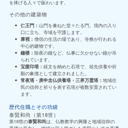
を捧げる人々で賑わいます。
その他の建築物
仁王門：
山門を兼ねた堂々たる門。境内の入り
口に立ち、寺域を守護します。
庫裡：
僧侶の生活の場であり、寺務が行われる
中心的建物です。
鐘楼：
除夜の鐘など、仏事に欠かせない鐘が吊
られています。
宝篋印塔：
経文を納めた石塔で、祖先供養や祈
願の象徴として建立されました。
常夜塔・庚申念仏供養塔・三界万霊塔：
地域住
民の信仰と祈りを表す石塔が複数安置されてい
ます。
歴代住職とその功績
泰賢和尚（第18世）
第18世の
泰賢和尚
は、仏教教学の興隆と地域信仰の