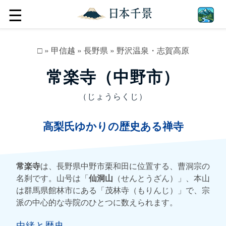
☰
□
»
甲信越
»
長野県
»
野沢温泉・志賀高原
常楽寺（中野市）
（じょうらくじ）
高梨氏ゆかりの歴史ある禅寺
常楽寺
は、長野県中野市栗和田に位置する、曹洞宗の
名刹です。山号は「
仙洞山
（せんとうざん）」、本山
は群馬県館林市にある「茂林寺（もりんじ）」で、宗
派の中心的な寺院のひとつに数えられます。
由緒と歴史