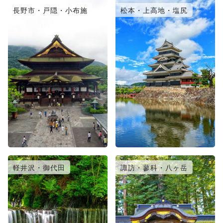
長野市・戸隠・小布施
松本・上高地・塩尻
軽井沢・御代田
諏訪・蓼科・八ヶ岳