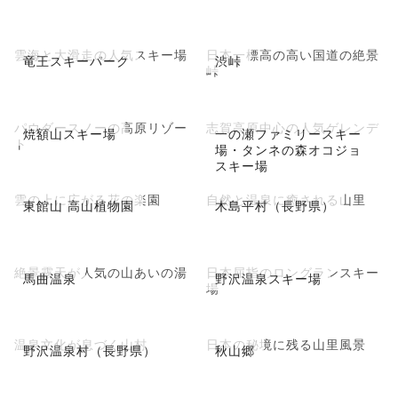
雲海と大滑走の人気スキー場
日本一標高の高い国道の絶景
竜王スキーパーク
渋峠
峠
パウダースノーの高原リゾー
志賀高原中心の人気ゲレンデ
焼額山スキー場
一の瀬ファミリースキー
ト
場・タンネの森オコジョ
スキー場
雲の上に広がる花の楽園
自然と温泉に癒される山里
東館山 高山植物園
木島平村（長野県）
絶景露天が人気の山あいの湯
日本屈指のロングランスキー
馬曲温泉
野沢温泉スキー場
場
温泉文化が息づく山村
日本の秘境に残る山里風景
野沢温泉村（長野県）
秋山郷