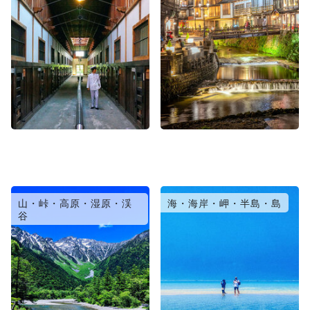
山・峠・高原・湿原・渓
海・海岸・岬・半島・島
谷