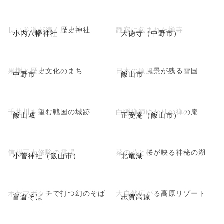
長い参道が続く歴史神社
静寂に包まれた禅寺
小内八幡神社
大徳寺（中野市）
果樹と歴史文化のまち
日本の原風景が残る雪国
中野市
飯山市
千曲川を望む戦国の城跡
白隠禅師ゆかりの禅の庵
飯山城
正受庵（飯山市）
信州三大修験の霊場
菜の花と桜が映る神秘の湖
小菅神社（飯山市）
北竜湖
オヤマボクチで打つ幻のそば
大自然広がる高原リゾート
富倉そば
志賀高原