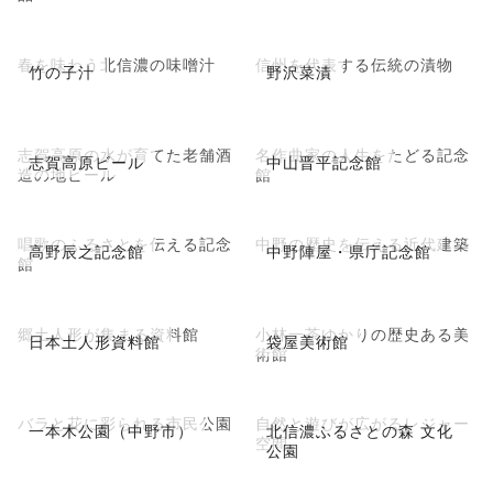
春を味わう北信濃の味噌汁
信州を代表する伝統の漬物
竹の子汁
野沢菜漬
志賀高原の水が育てた老舗酒
名作曲家の人生をたどる記念
志賀高原ビール
中山晋平記念館
造の地ビール
館
唱歌のふるさとを伝える記念
中野の歴史を伝える近代建築
高野辰之記念館
中野陣屋・県庁記念館
館
郷土人形が集まる資料館
小林一茶ゆかりの歴史ある美
日本土人形資料館
袋屋美術館
術館
バラと花に彩られる市民公園
自然と遊びが広がるレジャー
一本木公園（中野市）
北信濃ふるさとの森 文化
空間
公園