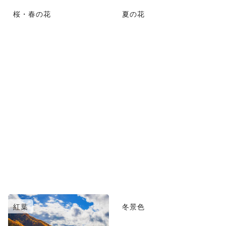
桜・春の花
夏の花
紅葉
冬景色