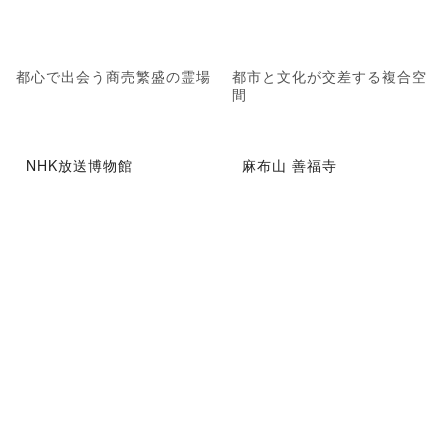
都心で出会う商売繁盛の霊場
都市と文化が交差する複合空
間
NHK放送博物館
麻布山 善福寺