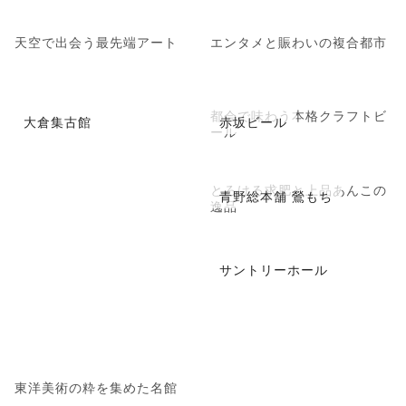
天空で出会う最先端アート
エンタメと賑わいの複合都市
都会で味わう本格クラフトビ
大倉集古館
赤坂ビール
ール
とろける求肥と上品あんこの
青野総本舗 鶯もち
逸品
サントリーホール
東洋美術の粋を集めた名館