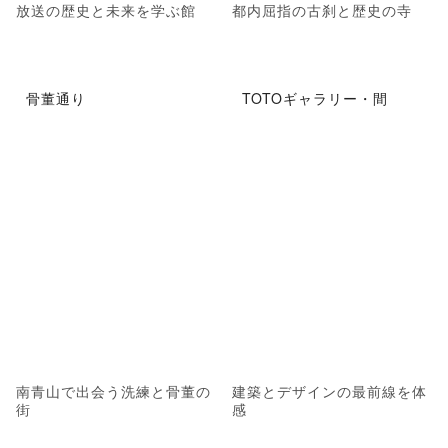
放送の歴史と未来を学ぶ館
都内屈指の古刹と歴史の寺
骨董通り
TOTOギャラリー・間
南青山で出会う洗練と骨董の
建築とデザインの最前線を体
街
感