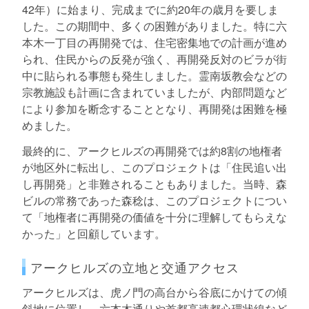
42年）に始まり、完成までに約20年の歳月を要しま
した。この期間中、多くの困難がありました。特に六
本木一丁目の再開発では、住宅密集地での計画が進め
られ、住民からの反発が強く、再開発反対のビラが街
中に貼られる事態も発生しました。霊南坂教会などの
宗教施設も計画に含まれていましたが、内部問題など
により参加を断念することとなり、再開発は困難を極
めました。
最終的に、アークヒルズの再開発では約8割の地権者
が地区外に転出し、このプロジェクトは「住民追い出
し再開発」と非難されることもありました。当時、森
ビルの常務であった森稔は、このプロジェクトについ
て「地権者に再開発の価値を十分に理解してもらえな
かった」と回顧しています。
アークヒルズの立地と交通アクセス
アークヒルズは、虎ノ門の高台から谷底にかけての傾
斜地に位置し、六本木通りや首都高速都心環状線など