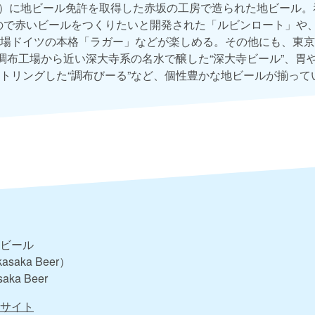
6年）に地ビール免許を取得した赤坂の工房で造られた地ビール。
ので赤いビールをつくりたいと開発された「ルビンロート」や
場ドイツの本格「ラガー」などが楽しめる。その他にも、東京
、調布工場から近い深大寺系の名水で醸した“深大寺ビール”、胃
トリングした“調布びーる”など、個性豊かな地ビールが揃って
ビール
asaka Beer）
saka Beer
サイト