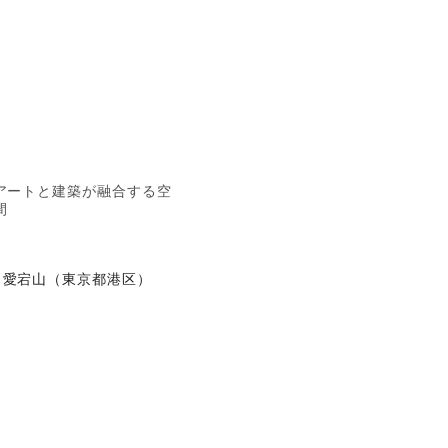
アートと建築が融合する空
間
愛宕山（東京都港区）