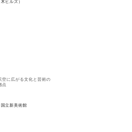
木ヒルズ）
天空に広がる文化と芸術の
拠点
国立新美術館