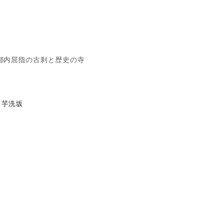
都内屈指の古刹と歴史の寺
芋洗坂