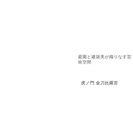
庭園と建築美が織りなす芸
術空間
虎ノ門 金刀比羅宮