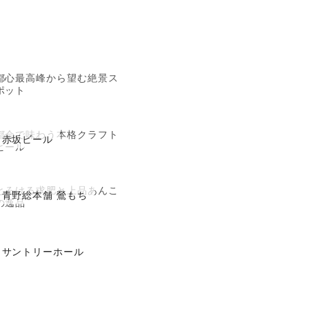
都心最高峰から望む絶景ス
ポット
都会で味わう本格クラフト
赤坂ビール
ビール
とろける求肥と上品あんこ
青野総本舗 鶯もち
の逸品
サントリーホール