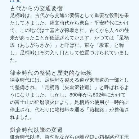
古代からの交通要衝
足柄峠は、古代から交通の要衝として重要な役割を果
たしてきました。縄文時代から奈良・平安時代にかけ
て、この地では土器片が採取され、古くから人々の往
来があったことが確認されています。かつては「足柄
坂（あしがらさか）」と呼ばれ、東を「坂東」と称
し、足柄峠はその入り口として位置づけられていまし
た。
律令時代の整備と歴史的な転換
律令時代には、足柄峠を越える道が東海道の一部とし
て整備され、「足柄路（矢倉沢往還）」と呼ばれるよ
うになりました。しかし、800年から802年にかけて
の富士山の延暦噴火により、足柄路の使用が一時的に
停止され、代わりに箱根峠を通る「箱根路」が整備さ
れました。
鎌倉時代以降の変遷
鎌倉時代以降、急勾配ながら距離が短い箱根路が主流