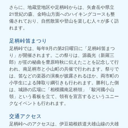
さらに、地蔵堂地区や足柄峠からは、矢倉岳や県立
21世紀の森、金時山方面へのハイキングコースも整
備されており、自然散策や登山を楽しむ人々が多く訪
れます。
足柄峠笛まつり
足柄峠では、毎年9月の第2日曜日に「足柄峠笛まつ
り」が開催されます。この祭りは、源義光（新羅三
郎）が笙の秘曲を豊原時秋に伝えたことを記念して行
われ、南足柄市と小山町の共催で行われます。祭りで
は、笛などの楽器の演奏が披露されるほか、両市町の
小学生による陣取り綱引きも行われます。勝利した側
は、城跡の広場に「相模國南足柄領」「駿河國小山
領」という看板を立て、領有を宣言するというユニー
クなイベントも行われます。
交通アクセス
足柄峠へのアクセスは、伊豆箱根鉄道大雄山線の大雄