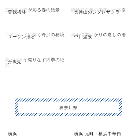
三万本の梅が彩る春の絶景
樹齢三百年の優美な一本桜
曽我梅林
長興山のシダレザクラ
エメラルドに輝く丹沢の秘境
武田信玄ゆかりの癒しの湯
ユーシン渓谷
中川温泉
湖と山々が織りなす四季の絶
丹沢湖
景
神奈川県
横浜
横浜 元町・横浜中華街