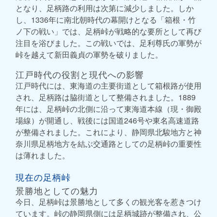
となり、足柄路の利用は次第に減少しました。しか
し、1336年に南北朝時代の幕開けとなる「箱根・竹
ノ下の戦い」では、足柄峠が戦略的な要所として再び
注目を浴びました。この戦いでは、足利尊氏の軍勢が
峠を越えて新田義貞の軍勢を破りました。
江戸時代の役割と現代への影響
江戸時代には、東海道の主要街道として箱根路が使用
され、足柄路は脇街道として整備されました。1889
年には、足柄峠の北側に沿って東海道本線（現・御殿
場線）が開通し、戦後には国道246号や東名高速道路
が整備されました。これにより、静岡県北駿地方と神
奈川県足柄地方を結ぶ交通路としての足柄峠の重要性
は薄れました。
現在の足柄峠
景勝地としての魅力
今日、足柄峠は景勝地として多くの観光客を惹きつけ
ています。峠の静岡県側には足柄城跡が整備され、公