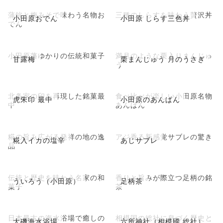
蒲鉾と梅みそで味わう名物お
三種のしらすを味わう贅沢丼
小田原おでん
小田原 しらす三色丼
でん
小田原藩ゆかりの伝統和菓子
満月のような栗入りまんじゅ
甘露梅
栗まんじゅう 月のうさぎ
う
北条家の印を再現した銘菓最
食べ比べが楽しい小田原名物
虎朱印 最中
小田原のあんぱん
中
あんぱん
糀の旨み広がる発祥の地の逸
アジ香る新感覚サブレの驚き
糀入イカの塩辛
あじサブレ
品
伝統と歴史を味わう名家の和
香りと旨みが際立つ足柄の銘
ういろう（小田原）
足柄茶
菓子
茶
日本最古の海水浴場で癒しの
相模国の総社に息づく歴史と
大磯海水浴場
六所神社（相模國 総社）