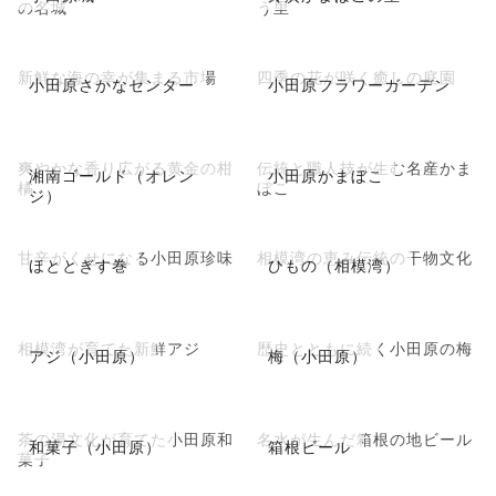
の名城
う里
新鮮な海の幸が集まる市場
四季の花が咲く癒しの庭園
小田原さかなセンター
小田原フラワーガーデン
爽やかな香り広がる黄金の柑
伝統と職人技が生む名産かま
湘南ゴールド（オレン
小田原かまぼこ
橘
ぼこ
ジ）
甘辛がくせになる小田原珍味
相模湾の恵み伝統の干物文化
ほととぎす巻
ひもの（相模湾）
相模湾が育てた新鮮アジ
歴史とともに続く小田原の梅
アジ（小田原）
梅（小田原）
茶の湯文化が育てた小田原和
名水が生んだ箱根の地ビール
和菓子（小田原）
箱根ビール
菓子