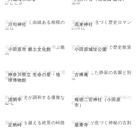
ひととき
信仰
古代から続く由緒ある相模の
渡来文化が息づく歴史ロマン
川勾神社
高来神社
古社
の神社
小田原の歴史と文化を学ぶ拠
四季彩る城跡公園で歴史散策
小田原市 郷土文化館
小田原城址公園
点
地球46億年の旅を体感する博
名士が愛した静寂の名園と別
神奈川県立 生命の星・地
古稀庵
物館
荘
球博物館
絶景と歴史が調和する優雅な
二宮尊徳を祀る学びと信仰の
清閑亭
報徳二宮神社（小田原
邸宅
社
市）
歴史の道を越える絶景の峠路
天狗伝説が息づく神秘の古刹
足柄峠
最乗寺