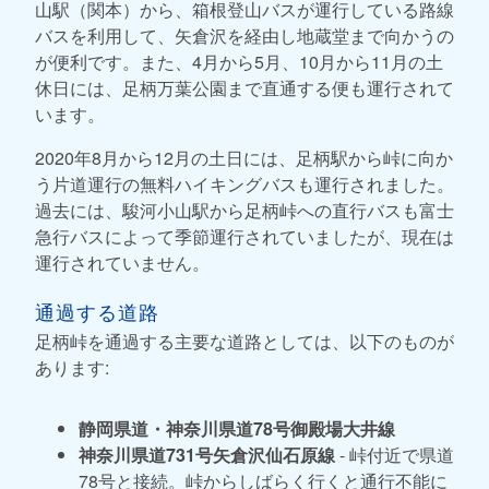
山駅（関本）から、箱根登山バスが運行している路線
バスを利用して、矢倉沢を経由し地蔵堂まで向かうの
が便利です。また、4月から5月、10月から11月の土
休日には、足柄万葉公園まで直通する便も運行されて
います。
2020年8月から12月の土日には、足柄駅から峠に向か
う片道運行の無料ハイキングバスも運行されました。
過去には、駿河小山駅から足柄峠への直行バスも富士
急行バスによって季節運行されていましたが、現在は
運行されていません。
通過する道路
足柄峠を通過する主要な道路としては、以下のものが
あります:
静岡県道・神奈川県道78号御殿場大井線
神奈川県道731号矢倉沢仙石原線
- 峠付近で県道
78号と接続。峠からしばらく行くと通行不能に