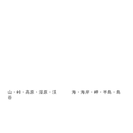
山・峠・高原・湿原・渓
海・海岸・岬・半島・島
谷