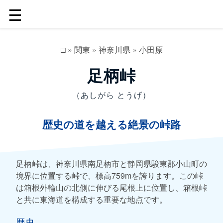
☰
□
»
関東
»
神奈川県
»
小田原
足柄峠
（あしがら とうげ）
歴史の道を越える絶景の峠路
足柄峠は、神奈川県南足柄市と静岡県駿東郡小山町の
境界に位置する峠で、標高759mを誇ります。この峠
は箱根外輪山の北側に伸びる尾根上に位置し、箱根峠
と共に東海道を構成する重要な地点です。
歴史