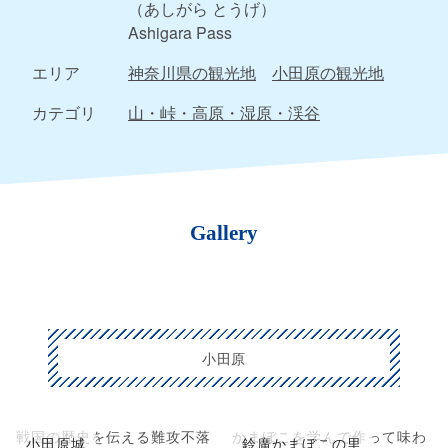
（あしがら とうげ）
Ashigara Pass
エリア
神奈川県の観光地
小田原の観光地
カテゴリ
山・峠・高原・湿原・渓谷
Gallery
小田原
戦国の歴史を伝える難攻不落
かまぼこを学んで作って味わ
小田原城
鈴廣かまぼこの里