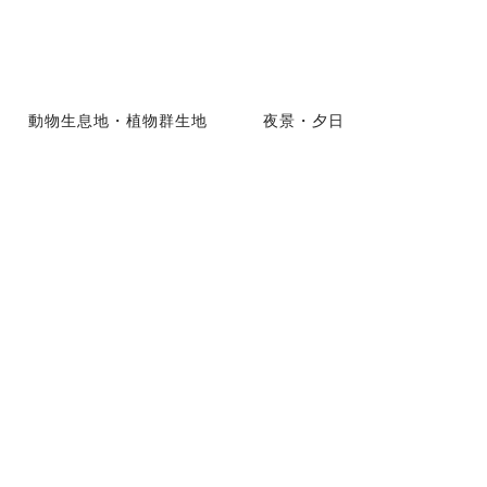
動物生息地・植物群生地
夜景・夕日