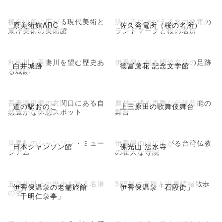
榛名山麓に広がる現代美術と
渋川市にそびえる水力発電の
原美術館ARC
佐久発電所（桜の名所）
東洋美術の美術館
ランドマークと桜の名所
利根川と吾妻川を望む歴史あ
伊香保に残る明治文学の足跡
白井城跡
徳冨蘆花 記念文学館
る城跡
吾妻温泉郷の玄関口にある自
農村に残る貴重な伝統芸能の
道の駅おのこ
上三原田の歌舞伎舞台
然豊かな休憩スポット
舞台
世界初のシャンソン・ミュー
伊香保の山に広がる台湾仏教
日本シャンソン館
佛光山 法水寺
ジアム
の壮大な寺院
五百年以上の歴史を誇る名湯
365段の石段と温泉情緒散歩
伊香保温泉の老舗旅館
伊香保温泉「石段街」
の宿
「千明仁泉亭」