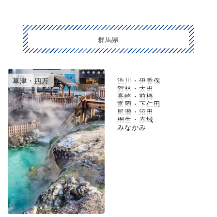
群馬県
草津・四万
渋川・伊香保
館林・太田
高崎・前橋
富岡・下仁田
尾瀬・沼田
桐生・赤城
みなかみ