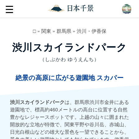
☰
□
»
関東
»
群馬県
»
渋川・伊香保
渋川スカイランドパーク
（しぶかわ ゆうえんち）
絶景の高原に広がる遊園地 スカパー
渋川スカイランドパーク
は、群馬県渋川市金井にある
遊園地で、標高約460メートルの高台に位置する自然
豊かなレジャースポットです。上越の山々に囲まれた
開放的な立地が特徴で、関東平野や谷川岳、赤城山、
日光白根山などの雄大な景色を一望できることから、