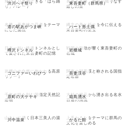
飛び入り参加できる「はら踊
名水と名峰、歴史が織りなす
渋川へそ祭り
東吾妻町（群馬県）
り」パレード
癒しの里
名勝・吾妻峡の忍者をテーマ
縄文の美と祈りを今に伝える
道の駅あがつま峡
ハート形土偶
にした拠点
東吾妻町の至宝
日本一短い鉄道トンネルとし
戦国の鼓動が響く東吾妻町の
樽沢トンネル
岩櫃城
て愛された東吾妻町の記憶
名城
岩櫃山の自然に抱かれる高原
関東の耶馬渓と称される国指
コニファーいわびつ
吾妻渓谷
リゾート
定名勝
千年の時を刻む国指定天然記
大杉の根元から湧き出る名水
原町の大ケヤキ
箱島湧水
念物
百選の清流
山あいに湧く日本三美人の湯
上毛かるたをテーマに群馬の
川中温泉
かるた館
文化を楽しめる