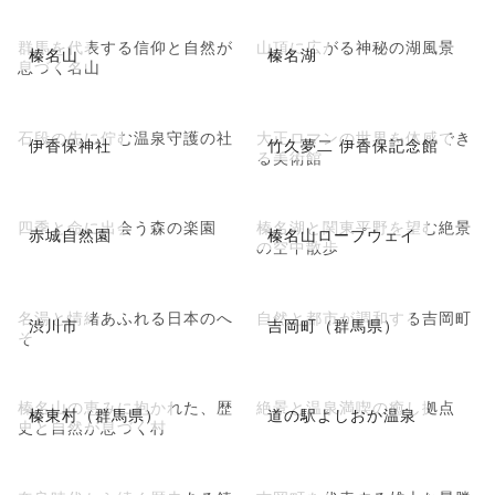
群馬を代表する信仰と自然が
山頂に広がる神秘の湖風景
榛名山
榛名湖
息づく名山
石段の先に佇む温泉守護の社
大正ロマンの世界を体感でき
伊香保神社
竹久夢二 伊香保記念館
る美術館
四季と命に出会う森の楽園
榛名湖と関東平野を望む絶景
赤城自然園
榛名山ロープウェイ
の空中散歩
名湯と情緒あふれる日本のへ
自然と都市が調和する吉岡町
渋川市
吉岡町（群馬県）
そ
榛名山の恵みに抱かれた、歴
絶景と温泉満喫の癒し拠点
榛東村（群馬県）
道の駅よしおか温泉
史と自然が息づく村