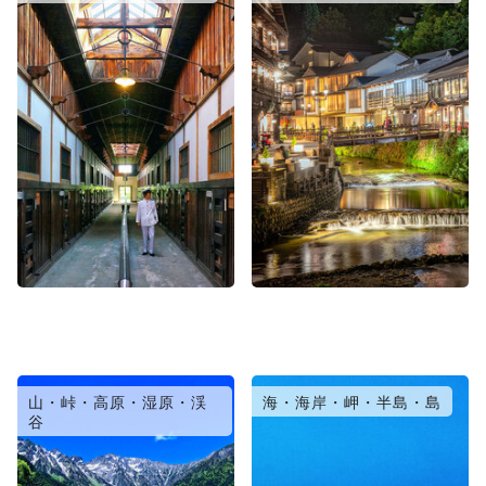
山・峠・高原・湿原・渓
海・海岸・岬・半島・島
谷