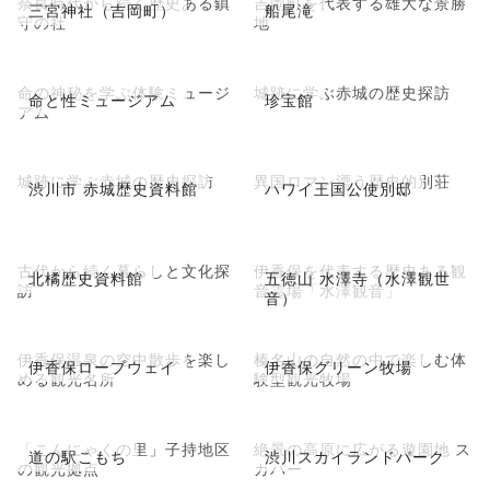
奈良時代から続く歴史ある鎮
吉岡町を代表する雄大な景勝
三宮神社（吉岡町）
船尾滝
守の社
地
命の神秘を学ぶ体験ミュージ
城跡に学ぶ赤城の歴史探訪
命と性ミュージアム
珍宝館
アム
城跡に学ぶ赤城の歴史探訪
異国ロマン漂う歴史的別荘
渋川市 赤城歴史資料館
ハワイ王国公使別邸
古代から続く暮らしと文化探
伊香保を代表する歴史ある観
北橘歴史資料館
五徳山 水澤寺（水澤観世
訪
音霊場「水澤観音」
音）
伊香保温泉の空中散歩を楽し
榛名山の自然の中で楽しむ体
伊香保ロープウェイ
伊香保グリーン牧場
める観光名所
験型観光牧場
「こんにゃくの里」子持地区
絶景の高原に広がる遊園地 ス
道の駅こもち
渋川スカイランドパーク
の観光拠点
カパー