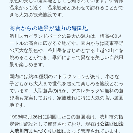
景色の美しい遊園地としても知られています。伊香保
温泉からも近く、温泉観光とあわせて訪れることがで
きる人気の観光施設です。
高台からの絶景が魅力の遊園地
渋川スカイランドパークの最大の魅力は、標高460メ
ートルの高台に広がる立地です。園内からは関東平野
の広大な景色や、谷川岳をはじめとする上越の山々を
眺めることができ、季節によって異なる美しい自然風
景を楽しめます。
園内には約20種類のアトラクションがあり、小さな
子どもから大人まで世代を超えて楽しめる施設となっ
ています。大型遊具のほか、アスレチックや無料の遊
び場も充実しており、家族連れに特に人気の高い遊園
地です。
1998年3月26日に開園したこの遊園地は、渋川市の指
定管理施設として運営されており、現在は
公益財団法
人渋川市まちづくり財団
によって管理されています。