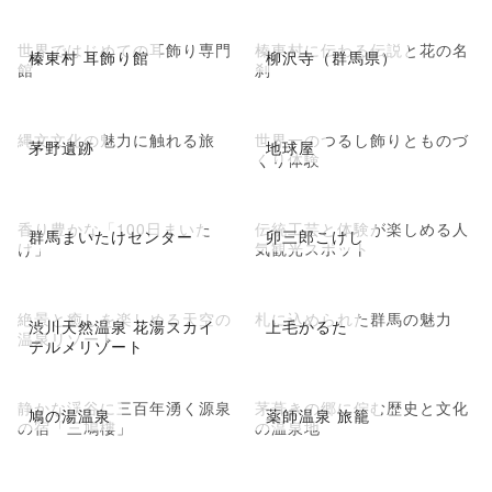
世界ではじめての耳飾り専門
榛東村に伝わる伝説と花の名
榛東村 耳飾り館
柳沢寺（群馬県）
館
刹
縄文文化の魅力に触れる旅
世界一のつるし飾りとものづ
茅野遺跡
地球屋
くり体験
香り豊かな「100日まいた
伝統工芸と体験が楽しめる人
群馬まいたけセンター
卯三郎こけし
け」
気観光スポット
絶景と癒しを楽しめる天空の
札に込められた群馬の魅力
渋川天然温泉 花湯スカイ
上毛かるた
温泉リゾート
テルメリゾート
静かな渓谷に三百年湧く源泉
茅葺きの郷に佇む歴史と文化
鳩の湯温泉
薬師温泉 旅籠
の宿「三鳩樓」
の温泉地