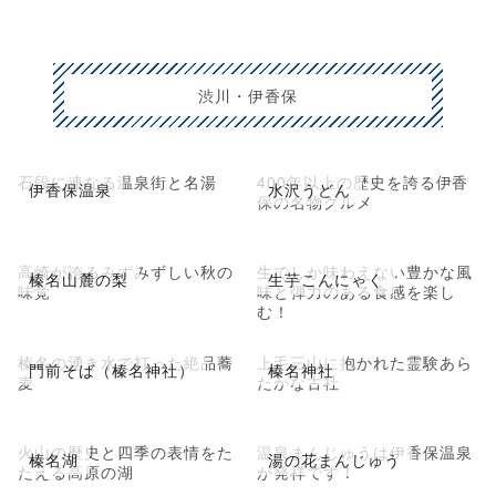
渋川・伊香保
石段に連なる温泉街と名湯
400年以上の歴史を誇る伊香
伊香保温泉
水沢うどん
保の名物グルメ
高崎が誇るみずみずしい秋の
生でしか味わえない豊かな風
榛名山麓の梨
生芋こんにゃく
味覚
味と弾力のある食感を楽し
む！
榛名の湧き水で打った絶品蕎
上毛三山に抱かれた霊験あら
門前そば（榛名神社）
榛名神社
麦
たかな古社
火山の歴史と四季の表情をた
温泉まんじゅうは伊香保温泉
榛名湖
湯の花まんじゅう
たえる高原の湖
が発祥です！