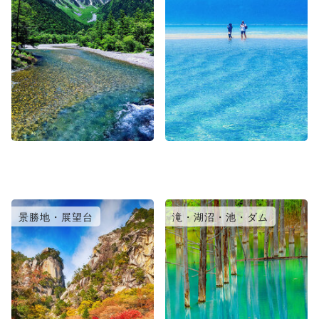
景勝地・展望台
滝・湖沼・池・ダム