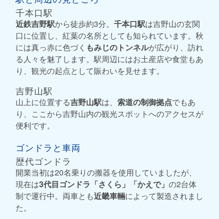
千本口駅
近鉄吉野駅
から徒歩約3分。
千本口駅
は吉野山の玄関
口に位置し、紅葉の名所としても知られています。秋
には真っ赤に色づく
もみじのトンネル
が広がり、訪れ
る人々を魅了します。駅周辺にはお土産店や食堂もあ
り、観光の起点として賑わいを見せます。
吉野山駅
山上に位置する
吉野山駅
は、
索道の制御拠点
でもあ
り、ここから吉野山内の観光スポットへのアクセスが
便利です。
ゴンドラと車両
歴代ゴンドラ
開業当初は20名乗りの搬器を使用していましたが、
現在は
3代目ゴンドラ「さくら」「かえで」
の2台体
制で運行中。両車とも
近畿車輛
によって製造されまし
た。