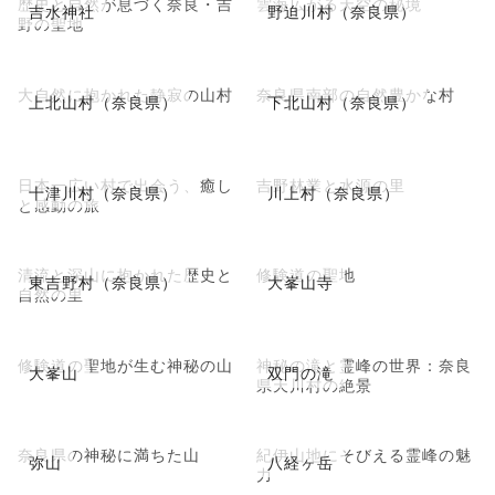
歴史と自然が息づく奈良・吉
雲海広がる天空の秘境
吉水神社
野迫川村（奈良県）
野の聖地
大自然に抱かれた静寂の山村
奈良県南部の自然豊かな村
上北山村（奈良県）
下北山村（奈良県）
日本一広い村で出会う、癒し
吉野林業と水源の里
十津川村（奈良県）
川上村（奈良県）
と感動の旅
清流と深山に抱かれた歴史と
修験道の聖地
東吉野村（奈良県）
大峯山寺
自然の里
修験道の聖地が生む神秘の山
神秘の滝と霊峰の世界：奈良
大峯山
双門の滝
県天川村の絶景
奈良県の神秘に満ちた山
紀伊山地にそびえる霊峰の魅
弥山
八経ヶ岳
力