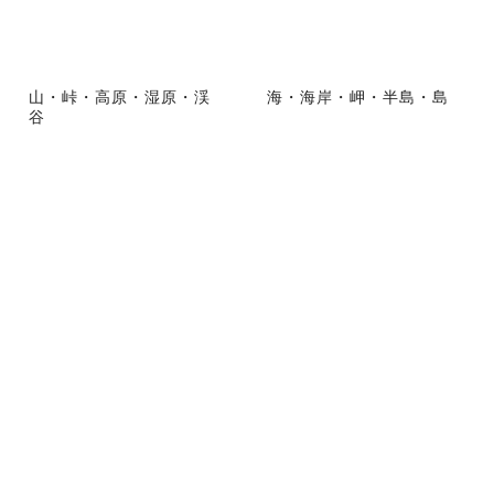
山・峠・高原・湿原・渓
海・海岸・岬・半島・島
谷