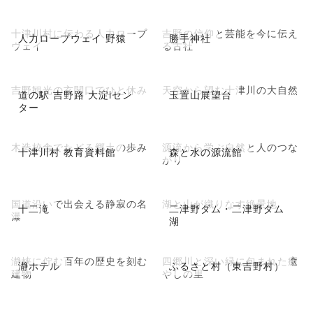
十津川村に伝わる人力ロープ
吉野の信仰と芸能を今に伝え
人力ロープウェイ 野猿
勝手神社
ウェイ
る古社
吉野観光の玄関口でひと休み
天空から望む十津川の大自然
道の駅 吉野路 大淀iセン
玉置山展望台
ター
木造校舎でたどる郷土の歩み
源流から学ぶ自然と人のつな
十津川村 教育資料館
森と水の源流館
がり
国道沿いで出会える静寂の名
湖と山が織りなす絶景地
十二滝
二津野ダム・二津野ダム
瀑
湖
瀞峡に佇む百年の歴史を刻む
四郷川と深い緑に包まれた癒
瀞ホテル
ふるさと村（東吉野村）
建物
やしの里