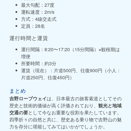
最大勾配：27度
運転速度：2m/s
方式：4線交走式
定員：28名
運行時間と運賃
運行間隔：8:20〜17:20（15分間隔）※観桜期は
増便
所要時間：約3分
運賃（現在）：片道500円、往復900円（小人：
片道250円、往復450円）
まとめ
吉野ロープウェイ
は、日本最古の旅客索道としてその
歴史と技術的価値が高く評価されており、
観光と地域
交通の要
として今なお重要な役割を果たしています。
四季折々の自然と共に、歴史ある乗り物で吉野山の魅
力を存分に堪能してみてはいかがでしょうか。