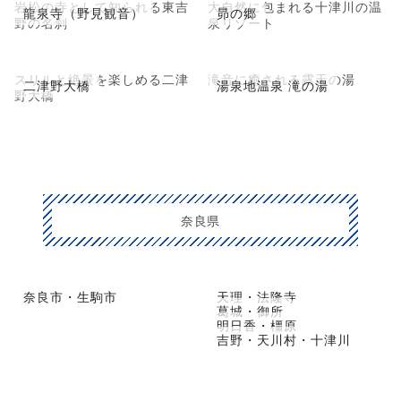
岩松の寺として知られる東吉
大自然に包まれる十津川の温
龍泉寺（野見観音）
昴の郷
野の名刹
泉リゾート
スリルと絶景を楽しめる二津
滝音に癒される露天の湯
二津野大橋
湯泉地温泉 滝の湯
野大橋
奈良県
奈良市・生駒市
天理・法隆寺
葛城・御所
明日香・橿原
吉野・天川村・十津川