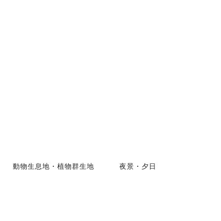
動物生息地・植物群生地
夜景・夕日