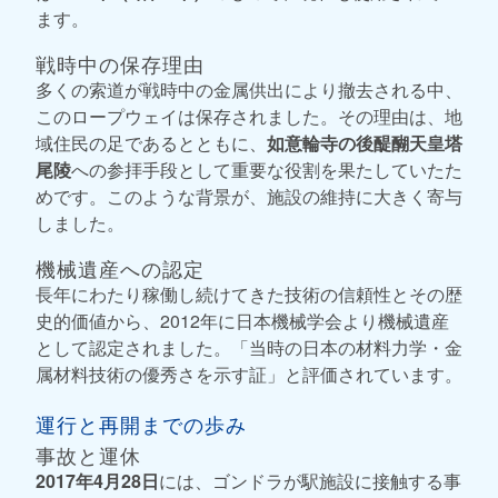
ます。
戦時中の保存理由
多くの索道が戦時中の金属供出により撤去される中、
このロープウェイは保存されました。その理由は、地
域住民の足であるとともに、
如意輪寺の後醍醐天皇塔
尾陵
への参拝手段として重要な役割を果たしていたた
めです。このような背景が、施設の維持に大きく寄与
しました。
機械遺産への認定
長年にわたり稼働し続けてきた技術の信頼性とその歴
史的価値から、2012年に日本機械学会より機械遺産
として認定されました。「当時の日本の材料力学・金
属材料技術の優秀さを示す証」と評価されています。
運行と再開までの歩み
事故と運休
2017年4月28日
には、ゴンドラが駅施設に接触する事