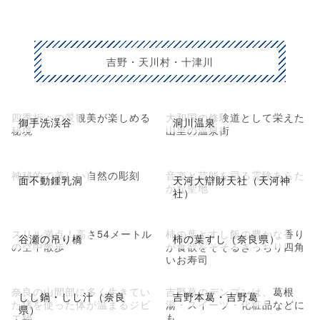
吉野・天川村・十津川
四季折々の景観美が楽しめる
大和国の修験道として栄えた
御手洗渓谷
洞川温泉
秘境
山里の温泉街
神秘的で美しい自然の彫刻
音楽と芸能を司る霊験あらた
面不動鍾乳洞
天河大辯財天社（天河神
かな聖地
社）
スリル満点！高さ54メートル
柿の葉とすし飯の豊かな香り
谷瀬の吊り橋
柿の葉すし（奈良県）
の空中散歩
が食欲をそそるきっちり四角
いお寿司
奈良の山間部に多く生きてい
吉野葛のデンプンは、葛根
しし鍋・しし汁（奈良
吉野本葛・吉野葛
た猪を使った体が温まるジビ
湯・スイーツ・化粧品などに
県）
エ鍋
も