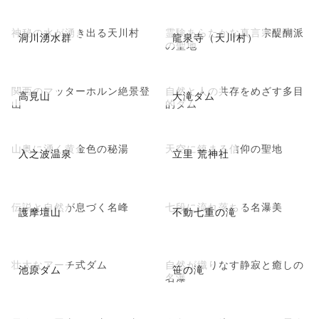
神秘の水が湧き出る天川村
霊験あらたかな真言宗醍醐派
洞川湧水群
龍泉寺（天川村）
の聖地
関西のマッターホルン絶景登
自然と人の共存をめざす多目
高見山
大滝ダム
山
的ダム
山奥に湧く黄金色の秘湯
天空に鎮まる信仰の聖地
入之波温泉
立里 荒神社
伝説と自然が息づく名峰
七段に流れ落ちる名瀑美
護摩壇山
不動七重の滝
壮大なアーチ式ダム
自然が織りなす静寂と癒しの
池原ダム
笹の滝
名瀑