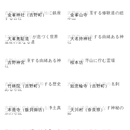
吉野山の霊気漂う奥地に鎮座
吉野町に位置する修験道の総
金峯神社（吉野町）
金峯山寺
する古社
本山
1300年の祈りが息づく世界
吉野郡に鎮座する由緒ある神
大峯奥駈道
大名持神社
遺産の聖なる道
社
吉野山に鎮座する由緒ある神
奈良・吉野山に佇む霊場
吉野神宮
桜本坊
社
吉野山の静寂と調和する歴史
吉野山に佇む浄土宗の名刹
竹林院（吉野町）
如意輪寺（吉野町）
ある寺院
吉野町に佇む歴史ある浄土真
霊山と清流が織りなす神秘の
本善寺（飯貝御坊）
天川村（奈良県）
宗の寺院
郷