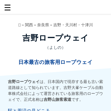
☰
□
»
関西
»
奈良県
»
吉野・天川村・十津川
吉野ロープウェイ
（よしの）
日本最古の旅客用ロープウェイ
吉野ロープウェイ
は、日本国内で現存する最も古い索
道路線として知られています。吉野大峯ケーブル自動
車株式会社によって運営されている旅客用のロープウ
ェイで、正式名称は
吉野山旅客索道
です。
駅と周辺の見どころ