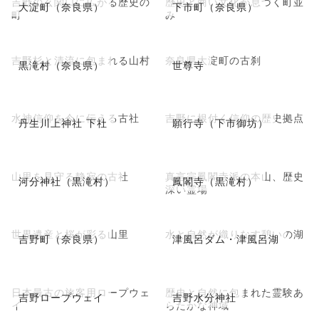
吉野の玄関口に広がる歴史の
歴史と商い文化が息づく町並
大淀町（奈良県）
下市町（奈良県）
町
み
吉野杉と清流に包まれる山村
奈良県大淀町の古刹
黒滝村（奈良県）
世尊寺
水神信仰を今に伝える古社
吉野に根付く信仰の歴史拠点
丹生川上神社 下社
願行寺（下市御坊）
山里を見守る静寂の古社
真言宗鳳閣寺派の本山、歴史
河分神社（黒滝村）
鳳閣寺（黒滝村）
深い霊場
世界遺産と桜が彩る山里
水と自然が織りなす憩いの湖
吉野町（奈良県）
津風呂ダム・津風呂湖
日本最古の旅客用ロープウェ
歴史と自然に包まれた霊験あ
吉野ロープウェイ
吉野水分神社
イ
らたかな神域