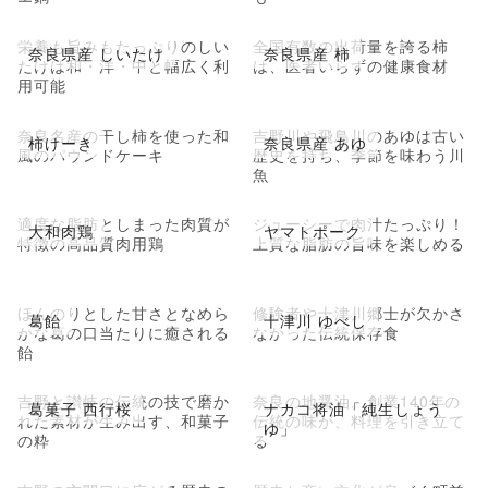
栄養も旨みもたっぷりのしい
全国有数の出荷量を誇る柿
奈良県産 しいたけ
奈良県産 柿
たけは和・洋・中と幅広く利
は、医者いらずの健康食材
用可能
奈良名産の干し柿を使った和
吉野川や飛鳥川のあゆは古い
柿けーき
奈良県産 あゆ
風のパウンドケーキ
歴史を持ち、季節を味わう川
魚
適度な脂肪としまった肉質が
ジューシーで肉汁たっぷり！
大和肉鶏
ヤマトポーク
特徴の高品質肉用鶏
上質な脂肪の旨味を楽しめる
ほんのりとした甘さとなめら
修験者や十津川郷士が欠かさ
葛飴
十津川 ゆべし
かな葛の口当たりに癒される
なかった伝統保存食
飴
吉野と讃岐の伝統の技で磨か
奈良の地醤油。創業140年の
葛菓子 西行桜
ナカコ将油「純生しょう
れた素材が生み出す、和菓子
伝統の味が、料理を引き立て
ゆ」
の粋
る