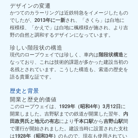
デザインの変遷
かつてのカラーリングは近鉄特急をイメージしたもの
でしたが、
2013年に一新
され、「さくら」は白地に
桜模様、「かえで」は白地に楓模様が施され、より吉
野の自然と調和するデザインになっています。
珍しい階段状の構造
現代のロープウェイでは珍しく、車内は
階段状構造
と
なっており、これは技術的課題が多かった建設当初の
名残とされています。こうした構造も、索道の歴史を
語る貴重な証です。
歴史と背景
開業と歴史的価値
このロープウェイは、
1929年（昭和4年）3月12日
に
開業しました。吉野駅までの鉄道が開業した翌年、
内
田政男氏と地元の有志
により
千本口駅
から
吉野山駅
間
で運行が開始されました。建設当時に設置された支柱
は
1928年（昭和3年）
のもので、現在も使用されてい