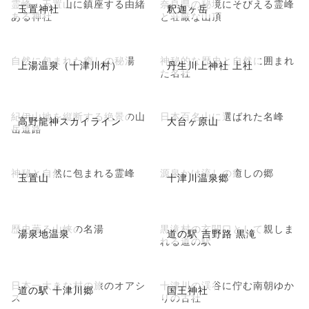
霊峰・玉置山に鎮座する由緒
奈良県の秘境にそびえる霊峰
玉置神社
釈迦ヶ岳
ある神社
と荘厳な山頂
自然に包まれた癒しの秘湯
神秘的な歴史と自然に囲まれ
上湯温泉（十津川村）
丹生川上神社 上社
た名社
紀伊山地を縦断する絶景の山
日本百名山に選ばれた名峰
高野龍神スカイライン
大台ヶ原山
岳道路
神秘と自然に包まれる霊峰
源泉かけ流しの癒しの郷
玉置山
十津川温泉郷
歴史薫る山峡の名湯
黒滝村の玄関口として親しま
湯泉地温泉
道の駅 吉野路 黒滝
れる道の駅
日本一大きな村の旅のオアシ
十津川の渓谷に佇む南朝ゆか
道の駅 十津川郷
国王神社
ス
りの古社