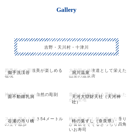
Gallery
吉野・天川村・十津川
四季折々の景観美が楽しめる
大和国の修験道として栄えた
御手洗渓谷
洞川温泉
秘境
山里の温泉街
神秘的で美しい自然の彫刻
音楽と芸能を司る霊験あらた
面不動鍾乳洞
天河大辯財天社（天河神
かな聖地
社）
スリル満点！高さ54メートル
柿の葉とすし飯の豊かな香り
谷瀬の吊り橋
柿の葉すし（奈良県）
の空中散歩
が食欲をそそるきっちり四角
いお寿司