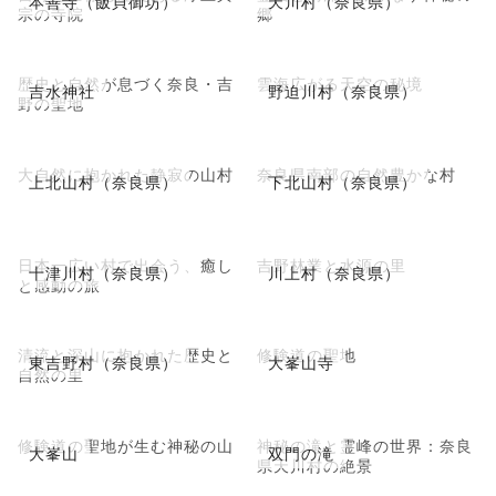
本善寺（飯貝御坊）
天川村（奈良県）
宗の寺院
郷
歴史と自然が息づく奈良・吉
雲海広がる天空の秘境
吉水神社
野迫川村（奈良県）
野の聖地
大自然に抱かれた静寂の山村
奈良県南部の自然豊かな村
上北山村（奈良県）
下北山村（奈良県）
日本一広い村で出会う、癒し
吉野林業と水源の里
十津川村（奈良県）
川上村（奈良県）
と感動の旅
清流と深山に抱かれた歴史と
修験道の聖地
東吉野村（奈良県）
大峯山寺
自然の里
修験道の聖地が生む神秘の山
神秘の滝と霊峰の世界：奈良
大峯山
双門の滝
県天川村の絶景