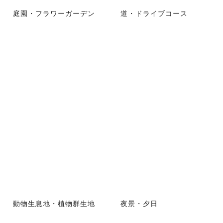
庭園・フラワーガーデン
道・ドライブコース
動物生息地・植物群生地
夜景・夕日