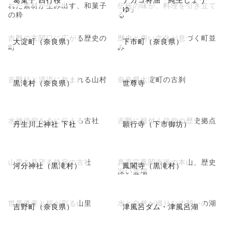
れた素材が生み出す、和菓子
伝統の味が、料理を引き立て
ゆ」
の粋
る
吉野の玄関口に広がる歴史の
歴史と商い文化が息づく町並
大淀町（奈良県）
下市町（奈良県）
町
み
吉野杉と清流に包まれる山村
奈良県大淀町の古刹
黒滝村（奈良県）
世尊寺
水神信仰を今に伝える古社
吉野に根付く信仰の歴史拠点
丹生川上神社 下社
願行寺（下市御坊）
山里を見守る静寂の古社
真言宗鳳閣寺派の本山、歴史
河分神社（黒滝村）
鳳閣寺（黒滝村）
深い霊場
世界遺産と桜が彩る山里
水と自然が織りなす憩いの湖
吉野町（奈良県）
津風呂ダム・津風呂湖