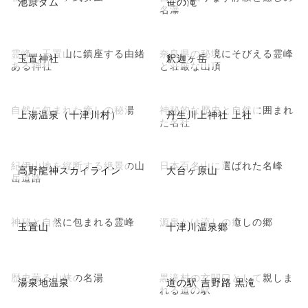
池原ダム
笹の滝
名瀑
霊峰・玉置山に鎮座する由緒
奈良県の秘境にそびえる霊峰
玉置神社
釈迦ヶ岳
ある神社
と荘厳な山頂
自然に包まれた癒しの秘湯
神秘的な歴史と自然に囲まれ
上湯温泉（十津川村）
丹生川上神社 上社
た名社
紀伊山地を縦断する絶景の山
日本百名山に選ばれた名峰
高野龍神スカイライン
大台ヶ原山
岳道路
神秘と自然に包まれる霊峰
源泉かけ流しの癒しの郷
玉置山
十津川温泉郷
歴史薫る山峡の名湯
黒滝村の玄関口として親しま
湯泉地温泉
道の駅 吉野路 黒滝
れる道の駅