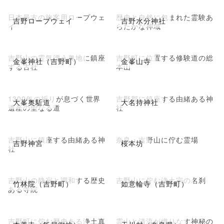
日本最古の旅客用ロープウェ
歴史と自然に包まれた霊験あ
吉野ロープウェイ
吉野水分神社
イ
らたかな神域
吉野山の霊気漂う奥地に鎮座
吉野町に位置する修験道の総
金峯神社（吉野町）
金峯山寺
する古社
本山
1300年の祈りが息づく世界
吉野郡に鎮座する由緒ある神
大峯奥駈道
大名持神社
遺産の聖なる道
社
吉野山に鎮座する由緒ある神
奈良・吉野山に佇む霊場
吉野神宮
桜本坊
社
吉野山の静寂と調和する歴史
吉野山に佇む浄土宗の名刹
竹林院（吉野町）
如意輪寺（吉野町）
ある寺院
吉野町に佇む歴史ある浄土真
霊山と清流が織りなす神秘の