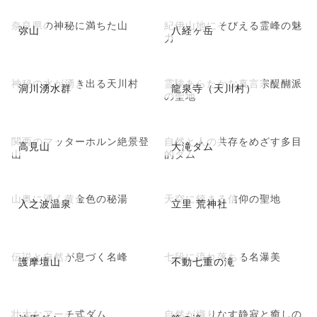
奈良県の神秘に満ちた山
紀伊山地にそびえる霊峰の魅
弥山
八経ヶ岳
力
神秘の水が湧き出る天川村
霊験あらたかな真言宗醍醐派
洞川湧水群
龍泉寺（天川村）
の聖地
関西のマッターホルン絶景登
自然と人の共存をめざす多目
高見山
大滝ダム
山
的ダム
山奥に湧く黄金色の秘湯
天空に鎮まる信仰の聖地
入之波温泉
立里 荒神社
伝説と自然が息づく名峰
七段に流れ落ちる名瀑美
護摩壇山
不動七重の滝
壮大なアーチ式ダム
自然が織りなす静寂と癒しの