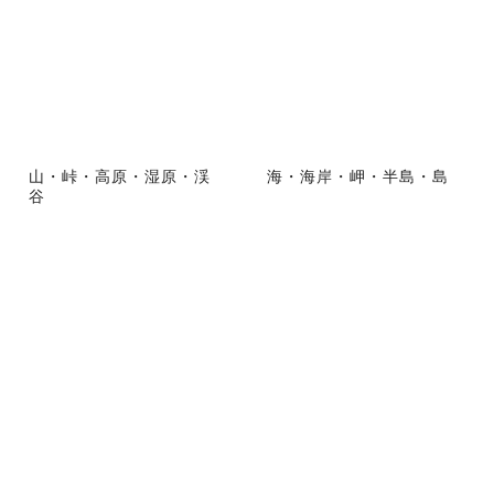
山・峠・高原・湿原・渓
海・海岸・岬・半島・島
谷