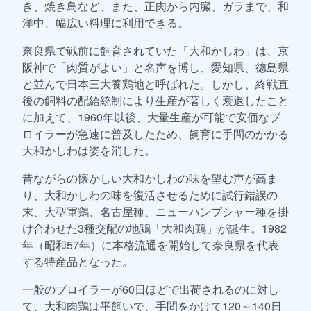
き、焼き鳥など、また、正肉から内臓、ガラまで、和
洋中、幅広い料理に利用できる。
奈良県で戦前に飼育されていた「大和かしわ」は、京
阪神で「肉質がよい」と名声を博し、愛知県、徳島県
と並んで日本三大養鶏地と呼ばれた。しかし、終戦直
後の飼料の配給統制により生産が著しく衰退したこと
に加えて、1960年以後、大量生産が可能で安価なブ
ロイラーが急速に普及したため、飼育に手間のかかる
大和かしわは姿を消した。
昔ながらの懐かしい大和かしわの味を望む声が高ま
り、大和かしわの味を復活させるために試行錯誤の
末、大型軍鶏、名古屋種、ニューハンプシャー種を掛
け合わせた3種交配の地鶏「大和肉鶏」が誕生。1982
年（昭和57年）に本格流通を開始して奈良県を代表
する特産品となった。
一般のブロイラーが60日ほどで出荷されるのに対し
て、大和肉鶏は平飼いで、手間をかけて120～140日