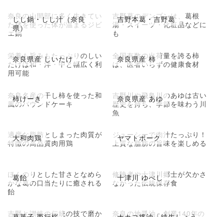
奈良の山間部に多く生きてい
吉野葛のデンプンは、葛根
しし鍋・しし汁（奈良
吉野本葛・吉野葛
た猪を使った体が温まるジビ
湯・スイーツ・化粧品などに
県）
エ鍋
も
栄養も旨みもたっぷりのしい
全国有数の出荷量を誇る柿
奈良県産 しいたけ
奈良県産 柿
たけは和・洋・中と幅広く利
は、医者いらずの健康食材
用可能
奈良名産の干し柿を使った和
吉野川や飛鳥川のあゆは古い
柿けーき
奈良県産 あゆ
風のパウンドケーキ
歴史を持ち、季節を味わう川
魚
適度な脂肪としまった肉質が
ジューシーで肉汁たっぷり！
大和肉鶏
ヤマトポーク
特徴の高品質肉用鶏
上質な脂肪の旨味を楽しめる
ほんのりとした甘さとなめら
修験者や十津川郷士が欠かさ
葛飴
十津川 ゆべし
かな葛の口当たりに癒される
なかった伝統保存食
飴
吉野と讃岐の伝統の技で磨か
奈良の地醤油。創業140年の
葛菓子 西行桜
ナカコ将油「純生しょう