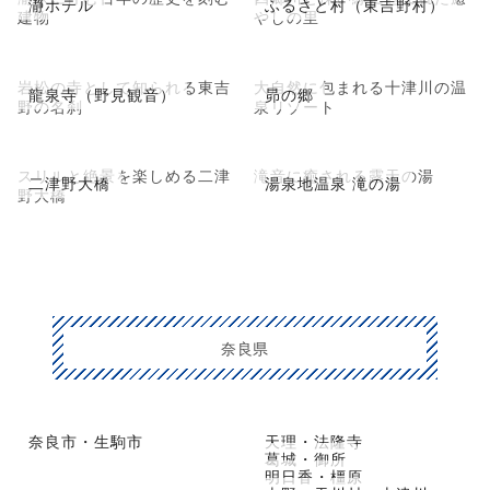
瀞ホテル
ふるさと村（東吉野村）
建物
やしの里
岩松の寺として知られる東吉
大自然に包まれる十津川の温
龍泉寺（野見観音）
昴の郷
野の名刹
泉リゾート
スリルと絶景を楽しめる二津
滝音に癒される露天の湯
二津野大橋
湯泉地温泉 滝の湯
野大橋
奈良県
奈良市・生駒市
天理・法隆寺
葛城・御所
明日香・橿原