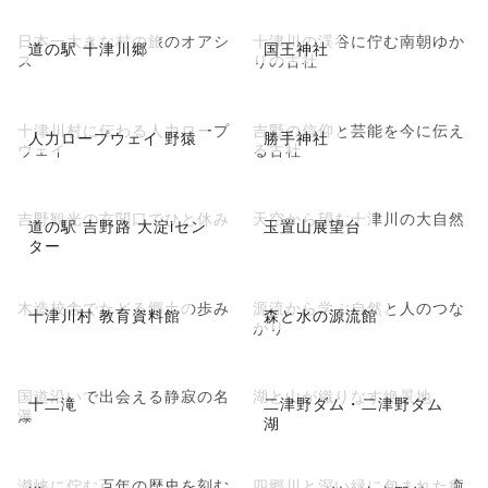
日本一大きな村の旅のオアシ
十津川の渓谷に佇む南朝ゆか
道の駅 十津川郷
国王神社
ス
りの古社
十津川村に伝わる人力ロープ
吉野の信仰と芸能を今に伝え
人力ロープウェイ 野猿
勝手神社
ウェイ
る古社
吉野観光の玄関口でひと休み
天空から望む十津川の大自然
道の駅 吉野路 大淀iセン
玉置山展望台
ター
木造校舎でたどる郷土の歩み
源流から学ぶ自然と人のつな
十津川村 教育資料館
森と水の源流館
がり
国道沿いで出会える静寂の名
湖と山が織りなす絶景地
十二滝
二津野ダム・二津野ダム
瀑
湖
瀞峡に佇む百年の歴史を刻む
四郷川と深い緑に包まれた癒