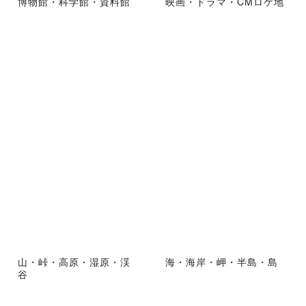
博物館・科学館・資料館
映画・ドラマ・CMロケ地
山・峠・高原・湿原・渓
海・海岸・岬・半島・島
谷