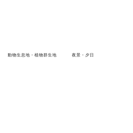
動物生息地・植物群生地
夜景・夕日