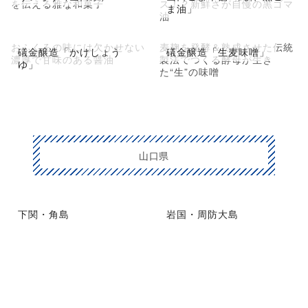
を伝える雅な和菓子
ス！？新鮮さが自慢の黒ゴマ
ま油」
油
おふくろの味には欠かせない
麦麹を発酵＆熟成させた伝統
礒金醸造「かけしょう
礒金醸造「生麦味噌」
濃厚で甘味のある醤油
製法でつくる酵母が生き
ゆ」
た“生”の味噌
山口県
下関・角島
岩国・周防大島