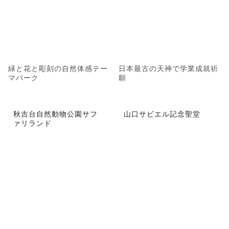
緑と花と彫刻の自然体感テー
日本最古の天神で学業成就祈
マパーク
願
秋吉台自然動物公園サフ
山口サビエル記念聖堂
ァリランド