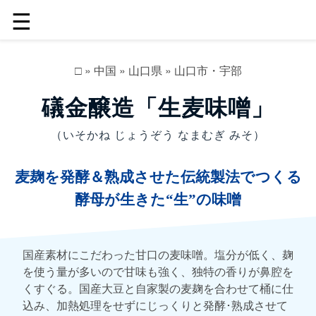
☰
□
»
中国
»
山口県
»
山口市・宇部
礒金醸造「生麦味噌」
（いそかね じょうぞう なまむぎ みそ）
麦麹を発酵＆熟成させた伝統製法でつくる
酵母が生きた“生”の味噌
国産素材にこだわった甘口の麦味噌。塩分が低く、麹
を使う量が多いので甘味も強く、独特の香りが鼻腔を
くすぐる。国産大豆と自家製の麦麹を合わせて桶に仕
込み、加熱処理をせずにじっくりと発酵･熟成させて