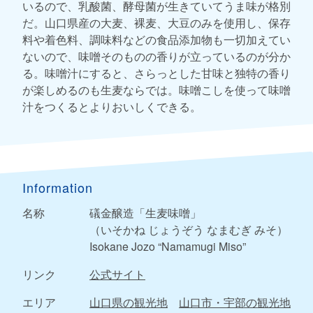
いるので、乳酸菌、酵母菌が生きていてうま味が格別
だ。山口県産の大麦、裸麦、大豆のみを使用し、保存
料や着色料、調味料などの食品添加物も一切加えてい
ないので、味噌そのものの香りが立っているのが分か
る。味噌汁にすると、さらっとした甘味と独特の香り
が楽しめるのも生麦ならでは。味噌こしを使って味噌
汁をつくるとよりおいしくできる。
Information
名称
礒金醸造「生麦味噌」
（いそかね じょうぞう なまむぎ みそ）
Isokane Jozo “Namamugi Miso”
リンク
公式サイト
エリア
山口県の観光地
山口市・宇部の観光地