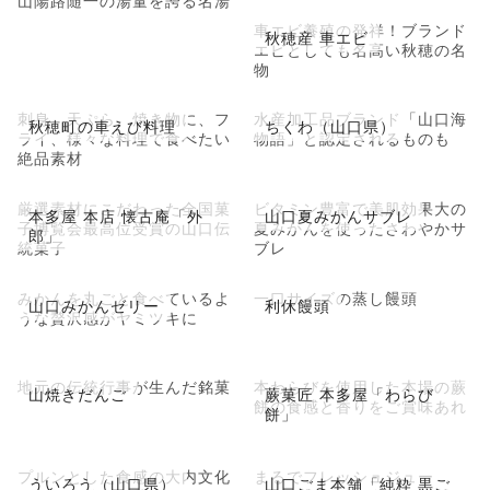
山陽路随一の湯量を誇る名湯
車エビ養殖の発祥！ブランド
秋穂産 車エビ
エビとしても名高い秋穂の名
物
刺身、天ぷら、焼き物に、フ
水産加工品ブランド「山口海
秋穂町の車えび料理
ちくわ（山口県）
ライ、様々な料理で食べたい
物語」と認定されるものも
絶品素材
厳選素材にこだわった全国菓
ビタミン豊富で美肌効果大の
本多屋 本店 懐古庵「外
山口夏みかんサブレ
子博覧会最高位受賞の山口伝
夏みかんを使ったさわやかサ
郎」
統菓子
ブレ
みかんを丸ごと食べているよ
一口サイズの蒸し饅頭
山口みかんゼリー
利休饅頭
うな贅沢感がヤミツキに
地元の伝統行事が生んだ銘菓
本わらびを使用した本場の蕨
山焼きだんご
蕨菓匠 本多屋「わらび
餅の食感と香りをご賞味あれ
餅」
プルンとした食感の大内文化
まるでフレッシュジュー
ういろう（山口県）
山口ごま本舗「純粋 黒ご