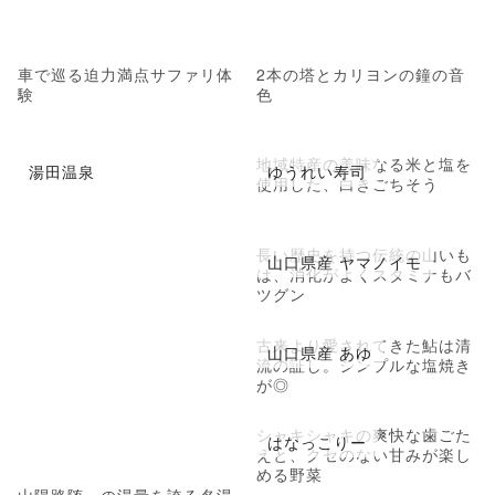
車で巡る迫力満点サファリ体
2本の塔とカリヨンの鐘の音
験
色
地域特産の美味なる米と塩を
湯田温泉
ゆうれい寿司
使用した、白きごちそう
長い歴史を持つ伝統の山いも
山口県産 ヤマノイモ
は、消化がよくスタミナもバ
ツグン
古来より愛されてきた鮎は清
山口県産 あゆ
流の証し。シンプルな塩焼き
が◎
シャキシャキの爽快な歯ごた
はなっこりー
えと、クセのない甘みが楽し
める野菜