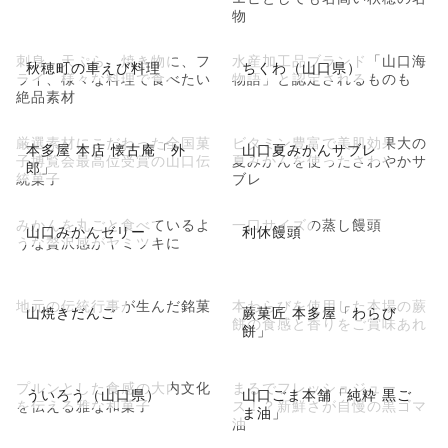
物
刺身、天ぷら、焼き物に、フ
水産加工品ブランド「山口海
秋穂町の車えび料理
ちくわ（山口県）
ライ、様々な料理で食べたい
物語」と認定されるものも
絶品素材
厳選素材にこだわった全国菓
ビタミン豊富で美肌効果大の
本多屋 本店 懐古庵「外
山口夏みかんサブレ
子博覧会最高位受賞の山口伝
夏みかんを使ったさわやかサ
郎」
統菓子
ブレ
みかんを丸ごと食べているよ
一口サイズの蒸し饅頭
山口みかんゼリー
利休饅頭
うな贅沢感がヤミツキに
地元の伝統行事が生んだ銘菓
本わらびを使用した本場の蕨
山焼きだんご
蕨菓匠 本多屋「わらび
餅の食感と香りをご賞味あれ
餅」
プルンとした食感の大内文化
まるでフレッシュジュー
ういろう（山口県）
山口ごま本舗「純粋 黒ご
を伝える雅な和菓子
ス！？新鮮さが自慢の黒ゴマ
ま油」
油