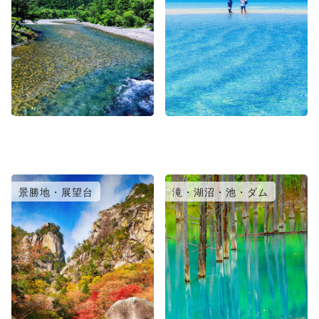
景勝地・展望台
滝・湖沼・池・ダム