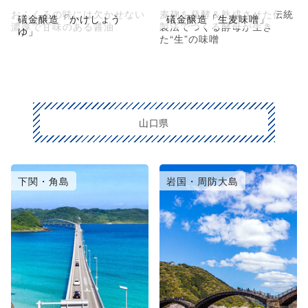
おふくろの味には欠かせない
麦麹を発酵＆熟成させた伝統
礒金醸造「かけしょう
礒金醸造「生麦味噌」
濃厚で甘味のある醤油
製法でつくる酵母が生き
ゆ」
た“生”の味噌
山口県
下関・角島
岩国・周防大島