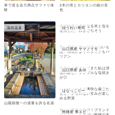
車で巡る迫力満点サファリ体
2本の塔とカリヨンの鐘の音
験
色
地域特産の美味なる米と塩を
湯田温泉
ゆうれい寿司
使用した、白きごちそう
長い歴史を持つ伝統の山いも
山口県産 ヤマノイモ
は、消化がよくスタミナもバ
ツグン
古来より愛されてきた鮎は清
山口県産 あゆ
流の証し。シンプルな塩焼き
が◎
シャキシャキの爽快な歯ごた
はなっこりー
えと、クセのない甘みが楽し
める野菜
山陽路随一の湯量を誇る名湯
車エビ養殖の発祥！ブランド
秋穂産 車エビ
エビとしても名高い秋穂の名