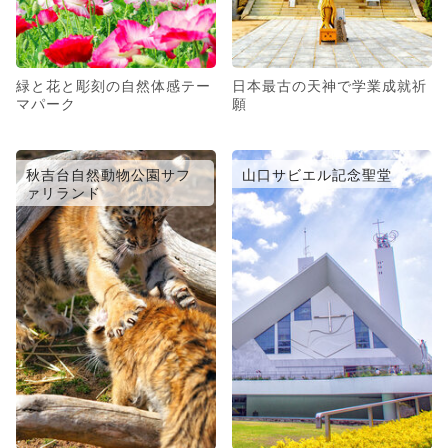
緑と花と彫刻の自然体感テー
日本最古の天神で学業成就祈
マパーク
願
秋吉台自然動物公園サフ
山口サビエル記念聖堂
ァリランド