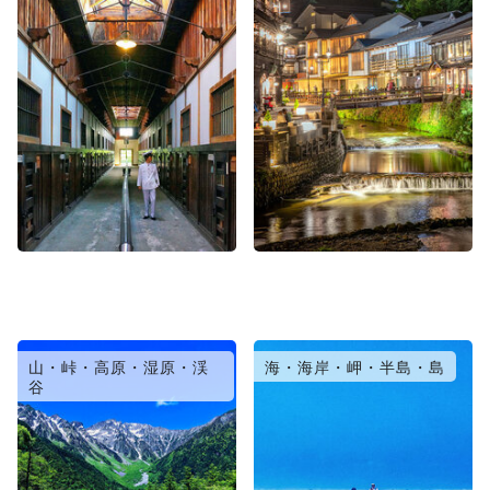
山・峠・高原・湿原・渓
海・海岸・岬・半島・島
谷