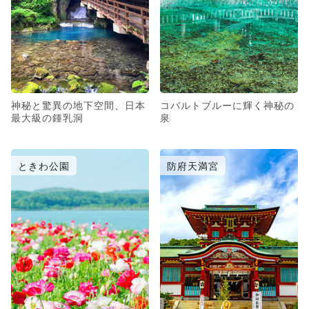
神秘と驚異の地下空間、日本
コバルトブルーに輝く神秘の
最大級の鍾乳洞
泉
ときわ公園
防府天満宮