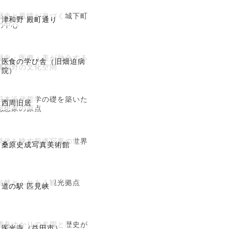
歴史と風情が息づく城下町
津和野 殿町通り
の中心
歴史・医療・美が融合する
医食の学び舎（旧畑迫病
津和野の文化空間
院）
日本近代哲学の礎を築いた
西周旧居
思想家の原点
時代を映す報道写真の世界
桑原史成写真美術館
自然とふれあう観光拠点
道の駅 匹見峡
雪舟ゆかりの名園と歴史が
医光寺（益田市）