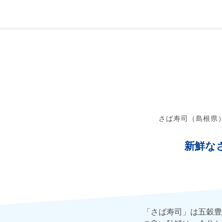
さば寿司（島根県
新鮮な
「さば寿司」は五穀豊