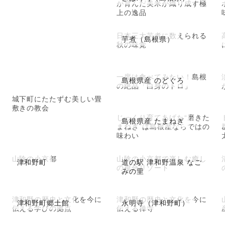
が育んだ美米が織り成す極
上の逸品
日本三大芋煮に数えられる
芋煮（島根県）
秋の味覚
一度は食べてみたい！島根
島根県産 のどぐろ
の絶品「白身のトロ」
城下町にたたずむ美しい畳
敷きの教会
じっくり育てあげた“磨きた
島根県産 たまねぎ
まねぎ”は島根産ならではの
味わい
山陰の小京都
山陰の小京都で楽しむ癒し
津和野町
道の駅 津和野温泉 なご
の複合リゾート
みの里
津和野の歴史と文化を今に
津和野の歴史と文化を今に
津和野町郷土館
永明寺（津和野町）
伝える学びの拠点
伝える禅寺