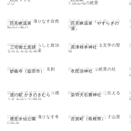
さび
中国山地の絶景
温泉と渓谷が織りなす自然
渓谷美に包まれる癒しの温
匹見峡温泉
匹見峡温泉「やすらぎの
観光の魅力
泉地
湯」
中世益田氏の暮らしと政治
万葉の歌聖を祀る文学の聖
三宅御土居跡
高津柿本神社
を伝える歴史遺産
地
歴史と文化が息づく名刹
碧い海に浮かぶ絶景の社
妙義寺（益田市）
衣毘須神社
健康と有機農業の里を体感
桃山建築の美を今に伝える
道の駅 かきのきむら
染羽天石勝神社
できる憩いの拠点
日本海と水仙が織りなす冬
自然と歴史が織りなす山里
唐音水仙公園
吉賀町（島根県）
の絶景