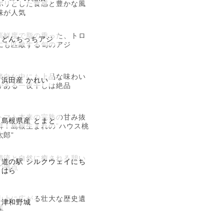
ポリとした食感と豊かな風
味が人気
高鮮度で脂の乗った、トロ
どんちっちアジ
にも匹敵する旬のアジ
淡白な中にも上品な味わい
浜田産 かれい
がある一夜干しは絶品
トマト本来の完熟の甘み抜
島根県産 とまと
群！島根生まれの”ハウス桃
太郎”
清流と自然に癒される憩い
道の駅 シルクウェイにち
の拠点
はら
山上に広がる壮大な歴史遺
津和野城
産