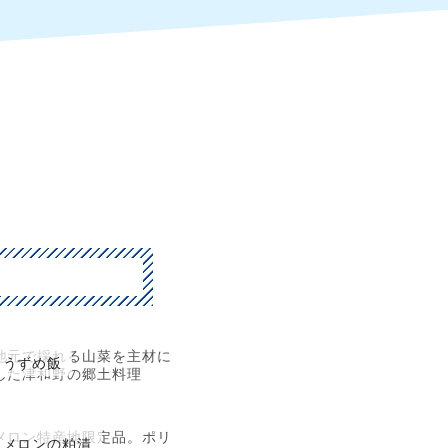
地元で採れる山菜を主材に
うずめ飯
した津和野の郷土料理
メロン特産地限定品。ポリ
メロンの粕漬