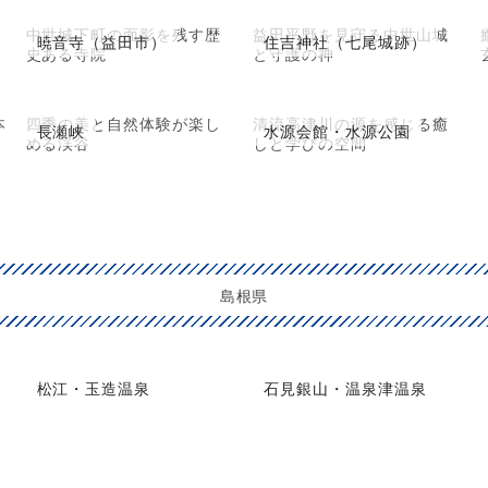
中世城下町の面影を残す歴
益田平野を見守る中世山城
暁音寺（益田市）
住吉神社（七尾城跡）
史ある寺院
と守護の神
本
四季の美と自然体験が楽し
清流高津川の源を感じる癒
長瀬峡
水源会館・水源公園
める渓谷
しと学びの空間
島根県
松江・玉造温泉
石見銀山・温泉津温泉