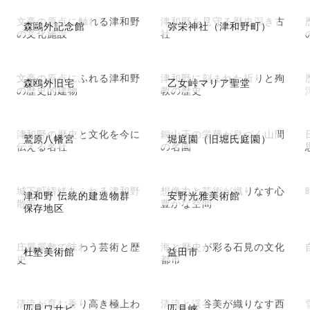
文豪の原点に触れる津和野
津和野を見守る歴史深き古
森鷗外記念館
弥栄神社（津和野町）
の文化施設
社
文豪の原点にふれる津和野
津和野に刻まれた祈りと殉
森鴎外旧宅
乙女峠マリア聖堂
の歴史的建物
教の歴史
津和野の歴史と文化を今に
銅山王の栄華が息づく山間
鷲原八幡宮
堀庭園（旧堀氏庭園）
伝える名社
の名園
城下町情緒あふれる津和野
想像力と芸術が織りなす心
津和野 伝統的建造物群
安野光雅美術館
散策
豊かな空間
保存地区
庄屋屋敷で味わう芸術と歴
海と歴史が彩る石見の文化
杜塾美術館
益田市
史
都市
清流が育む香り高き極上わ
清流と渓谷美が織りなす西
匹見ワサビ
匹見峡