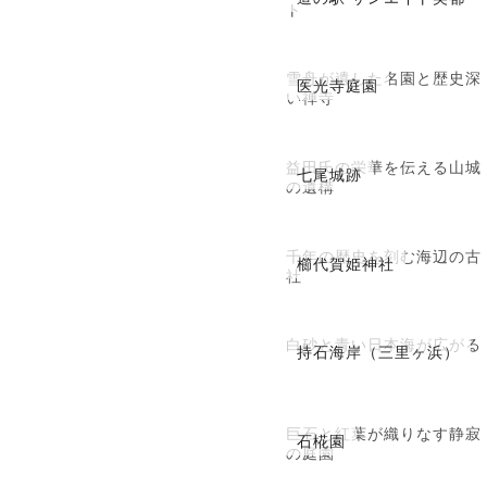
ト
雪舟が遺した名園と歴史深
医光寺庭園
い禅寺
益田氏の栄華を伝える山城
七尾城跡
の遺構
千年の歴史を刻む海辺の古
櫛代賀姫神社
社
白砂と青い日本海が広がる
持石海岸（三里ヶ浜）
巨石と紅葉が織りなす静寂
石椛園
の庭園