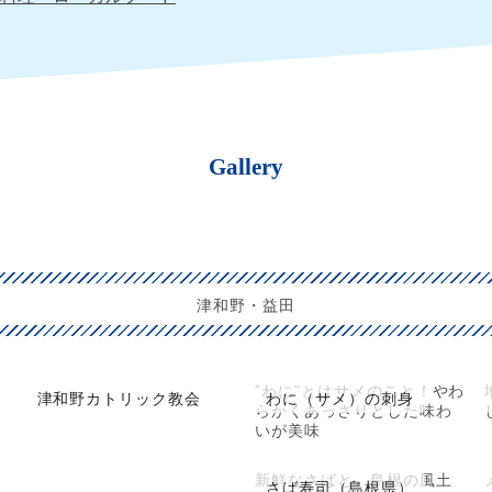
Gallery
津和野・益田
”わに”とはサメのこと！やわ
津和野カトリック教会
わに（サメ）の刺身
らかくあっさりとした味わ
いが美味
新鮮なさばと、島根の風土
さば寿司（島根県）