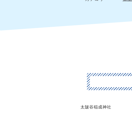
太皷谷稲成神社