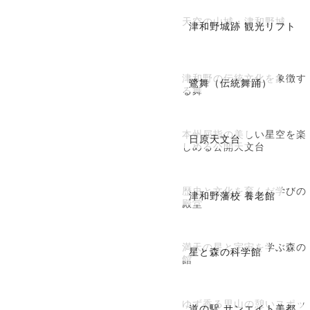
天空の山城・津和野城
津和野城跡 観光リフト
津和野の伝統文化を象徴す
鷺舞（伝統舞踊）
る舞
本州屈指の美しい星空を楽
日原天文台
しめる公開天文台
歴史と文化を育んだ学びの
津和野藩校 養老館
殿堂
満天の星と宇宙を学ぶ森の
星と森の科学館
館
ゆず香る里山の憩いスポッ
道の駅 サンエイト美都