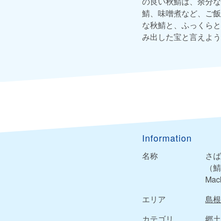
の良い秋鯖は、余分な
鯖、味噌煮など、ご飯
な秋鯖と、ふっくらと
み出した宝と言えよう
Information
名称
さば
（鯖
Mack
エリア
島根
カテゴリ
郷土