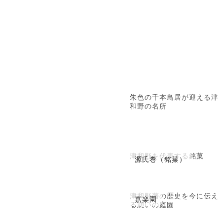
朱色の千本鳥居が迎える津
和野の名所
津和野を代表する銘菓
源氏巻（銘菓）
津和野藩の歴史を今に伝え
嘉楽園
る憩いの庭園