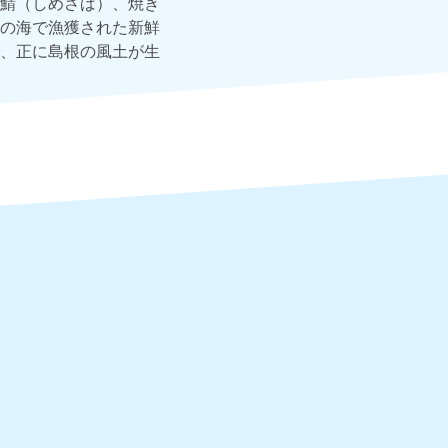
鯖（しめさば）、焼き
の海で漁獲された新鮮
、正に島根の風土が生