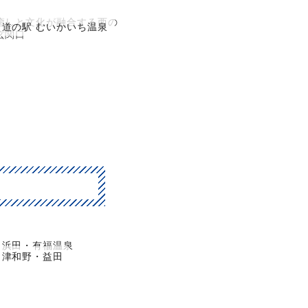
癒しと文化が融合する西の
道の駅 むいかいち温泉
玄関口
浜田・有福温泉
津和野・益田