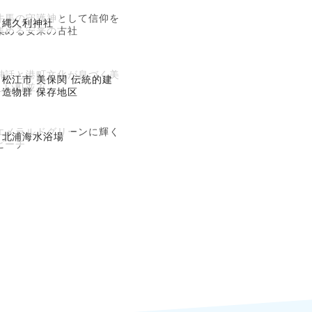
牛馬の守護神として信仰を
縄久利神社
集める安来の古社
神話と港町文化が息づく美
松江市 美保関 伝統的建
しい町並み
造物群 保存地区
エメラルドグリーンに輝く
北浦海水浴場
ビーチ