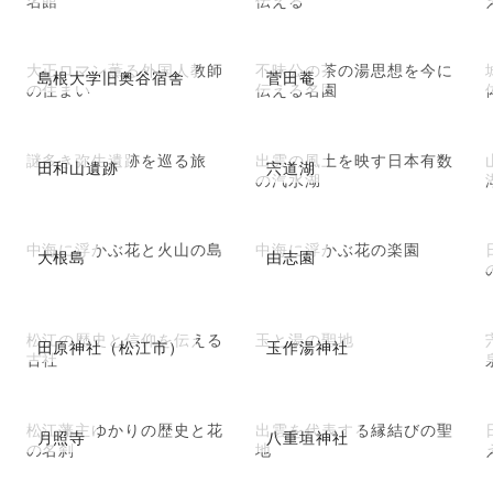
大正ロマン薫る外国人教師
不昧公の茶の湯思想を今に
島根大学旧奥谷宿舎
菅田菴
の住まい
伝える名園
謎多き弥生遺跡を巡る旅
出雲の風土を映す日本有数
田和山遺跡
宍道湖
の汽水湖
中海に浮かぶ花と火山の島
中海に浮かぶ花の楽園
大根島
由志園
松江の歴史と信仰を伝える
玉と湯の聖地
田原神社（松江市）
玉作湯神社
古社
松江藩主ゆかりの歴史と花
出雲を代表する縁結びの聖
月照寺
八重垣神社
の名刹
地