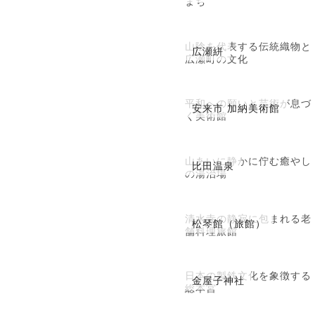
まち
山陰を代表する伝統織物と
広瀬絣
広瀬町の文化
平和への願いと芸術が息づ
安来市 加納美術館
く美術館
山あいに静かに佇む癒やし
比田温泉
の湯治場
清水寺の静寂に包まれる老
松琴館（旅館）
舗料理旅館
日本の製鉄文化を象徴する
金屋子神社
総本宮