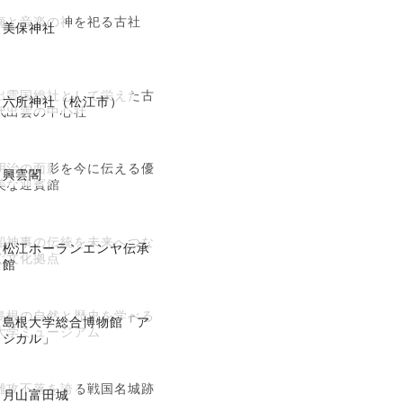
海と音楽の神を祀る古社
美保神社
出雲国総社として栄えた古
六所神社（松江市）
代出雲の中心社
明治の面影を今に伝える優
興雲閣
美な迎賓館
船神事の伝統を未来へつな
松江ホーランエンヤ伝承
ぐ文化拠点
館
島根の自然と歴史を学べる
島根大学総合博物館「ア
大学ミュージアム
シカル」
難攻不落を誇る戦国名城跡
月山富田城