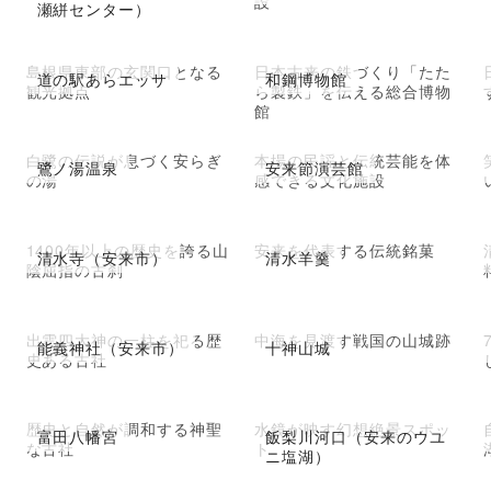
設
瀬絣センター）
島根県東部の玄関口となる
日本古来の鉄づくり「たた
道の駅あらエッサ
和鋼博物館
観光拠点
ら製鉄」を伝える総合博物
館
白鷺の伝説が息づく安らぎ
本場の民謡と伝統芸能を体
鷺ノ湯温泉
安来節演芸館
の湯
感できる文化施設
1400年以上の歴史を誇る山
安来を代表する伝統銘菓
清水寺（安来市）
清水羊羹
陰屈指の古刹
出雲四大神の一柱を祀る歴
中海を見渡す戦国の山城跡
能義神社（安来市）
十神山城
史ある古社
歴史と自然が調和する神聖
水鏡が映す幻想絶景スポッ
富田八幡宮
飯梨川河口（安来のウユ
な古社
ト
ニ塩湖）