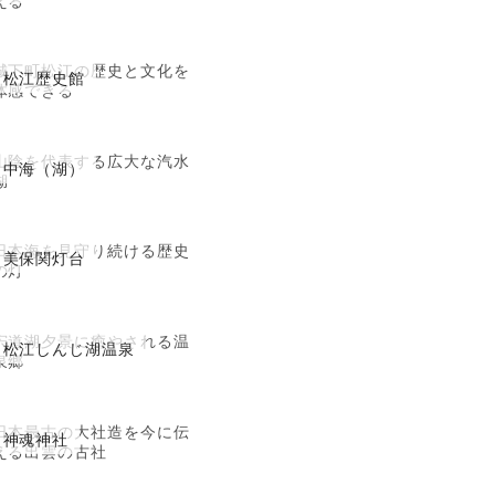
城下町松江の歴史と文化を
松江歴史館
体感できる
山陰を代表する広大な汽水
中海（湖）
湖
日本海を見守り続ける歴史
美保関灯台
の灯
宍道湖夕景に癒やされる温
松江しんじ湖温泉
泉郷
日本最古の大社造を今に伝
神魂神社
える出雲の古社