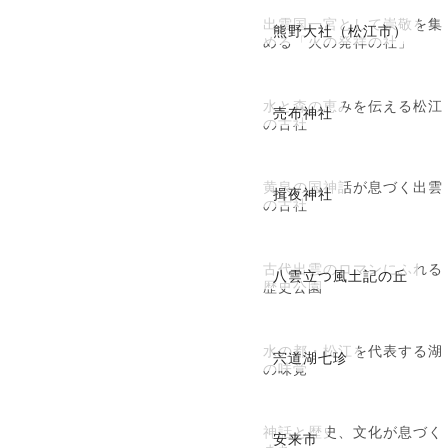
出雲国一宮として崇敬を集
熊野大社（松江市）
める「火の発祥の社」
水と森の恵みを伝える松江
売布神社
の古社
黄泉の国神話が息づく出雲
揖夜神社
の古社
古代出雲のロマンにふれる
八雲立つ風土記の丘
歴史公園
水の都・松江を代表する湖
宍道湖七珍
の味覚
神話と歴史、文化が息づく
安来市