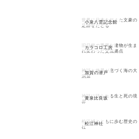
世界に日本を伝えた文豪の
小泉八雲記念館
足跡をたどる
旧日銀の重厚な建物が生ま
カラコロ工房
れ変わった交流拠点
神話と絶景が息づく海の大
加賀の潜戸
洞窟
神話に語られる生と死の境
黄泉比良坂
界
松江城とともに歩む歴史の
松江神社
杜