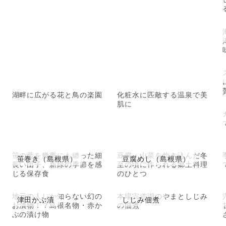
湖畔に広がる花と鳥の楽園
化粧水に匹敵する温泉で美
肌に
笹の葉を幾重にも纏った細
豆腐・山菜を炊き込んだ冬
笹巻き（島根県）
豆腐めし（島根県）
長い団子、新緑の季節を感
至の頃に作られる郷土料理
じる保存食
のひとつ
地元の人しか知らない幻の
本場宍道湖のやまとしじみ
津田かぶ漬
しじみ佃煮
お漬物！？島根名物・赤か
の佃煮
ぶの漬け物