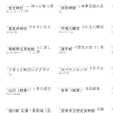
出雲国二宮 ― 神々が集う歴
出雲に息づく神事芸能の至
佐太神社
佐陀神能
史と祈りの社
宝
古代出雲の息吹を今に伝え
出雲国最古と伝わる八幡信
真名井神社
平濱八幡宮
る聖地
仰の中心
宍道湖の夕日とともに楽し
神話と海の歴史が息づく美
島根県立美術館
諸手船
む水辺のアート空間
保関
水の都をめぐる観光周遊バ
水の都・松江が誇る壮大な
ぐるっと松江レイクライ
ホーランエンヤ
ス
船神事
ン
松江が誇る銘菓と茶の湯文
松江の春を彩る風流銘菓
山川（銘菓）
若草（銘菓）
化の結晶
戦国ロマン薫る歴史の道駅
安来の歴史を学べる文化施
道の駅 広瀬・富田城（広
安来市立歴史資料館