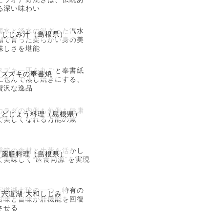
る深い味わい
海水と淡水の混ざった汽水
しじみ汁（島根県）
湖で育った柔らかい身の美
味しさを堪能
スズキ一匹を丸ごと奉書紙
スズキの奉書焼
に包んで蒸し焼きにする、
贅沢な逸品
カラダの内側も外側も健康
どじょう料理（島根県）
で美しくなれる万能の魚
季節の食材と生薬を活かし
薬膳料理（島根県）
て美味しく“医食同源”を実現
宍道湖七珍の一つ。特有の
宍道湖 大和しじみ
甘味と旨味が肝機能を回復
させる