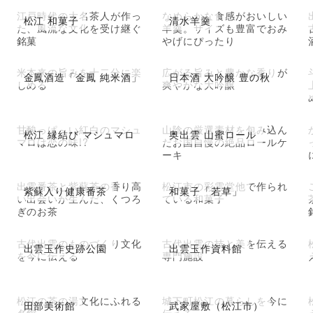
江戸時代の大名茶人が作っ
なめらかな食感がおいしい
松江 和菓子
清水羊羹
た、風流な文化を受け継ぐ
羊羹。サイズも豊富でおみ
銘菓
やげにぴったり
米本来の旨みを十二分に楽
広がる旨みと豊かな香りが
金鳳酒造「金鳳 純米酒」
日本酒 大吟醸 豊の秋
しめる
爽やかな大吟醸
甘酸っぱ～い紅白のマシュ
山陰の厳選素材を包み込ん
松江 縁結び マシュマロ
奥出雲 山蜜ロール
マロは恋の味!?
だお国自慢の絶品ロールケ
ーキ
出雲番茶と紫蘇茶の香り高
松江市の彩雲堂他で作られ
紫蘇入り健康番茶
和菓子「若草」
い出会いが生んだ、くつろ
ている和菓子
ぎのお茶
古代出雲のものづくり文化
古代出雲の技と美を伝える
出雲玉作史跡公園
出雲玉作資料館
を今に伝える
専門施設
松江の茶の湯文化にふれる
城下町松江の暮らしを今に
田部美術館
武家屋敷（松江市）
名館
伝える