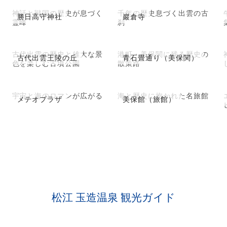
神話と戦国の歴史が息づく
千年の歴史息づく出雲の古
勝日高守神社
巖倉寺
霊峰
刹
古代出雲の歴史と雄大な景
港町・美保関に残る歴史の
古代出雲王陵の丘
青石畳通り（美保関）
色を楽しむ古墳公園
散策路
宇宙と海のロマンが広がる
海と歴史に抱かれた名旅館
メテオプラザ
美保館（旅館）
松江 玉造温泉 観光ガイド