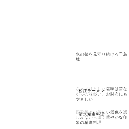
水の都を見守り続ける千鳥
城
さっぱりとした塩味は昔な
松江ラーメン
がらの味わい。お財布にも
やさしい
四季折々の美しい景色を楽
清水精進料理
しみながら頂く華やかな印
象の精進料理