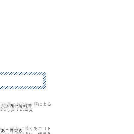
宍道湖の七珍魚介類による
宍道湖七珍料理
独特な郷土の味覚
職人が豪快に焼くあご（ト
あご野焼き
ビウオ）野焼きは、伝統あ