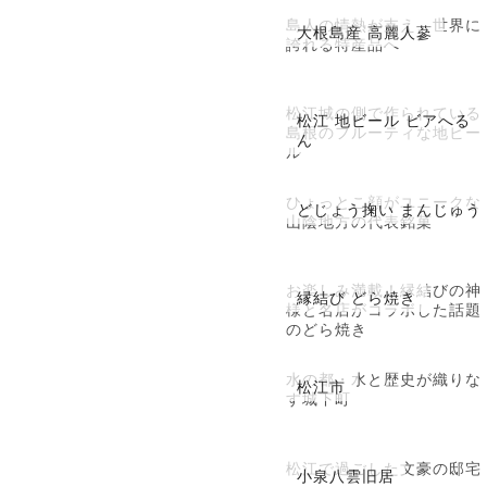
島人の情熱が支え、世界に
大根島産 高麗人蔘
誇れる特産品へ
松江城の側で作られている
松江 地ビール ビアへる
島根のフルーティな地ビー
ん
ル
ひょっとこ顔がユニークな
どじょう掬い まんじゅう
山陰地方の代表銘菓
お楽しみ満載！縁結びの神
縁結び どら焼き
様と名店がコラボした話題
のどら焼き
水の都・水と歴史が織りな
松江市
す城下町
松江で過ごした文豪の邸宅
小泉八雲旧居