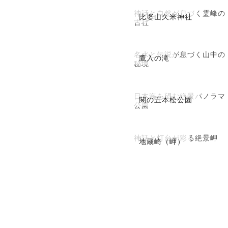
神話と自然が息づく霊峰の
比婆山久米神社
古社
名水と伝説が息づく山中の
鷹入の滝
秘境
日本海を望む絶景パノラマ
関の五本松公園
公園
神話と灯台が彩る絶景岬
地蔵崎（岬）