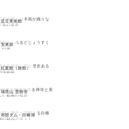
日本庭園と日本画が織りな
足立美術館
す美の世界
笑顔あふれるどじょうすく
安来節
いの里
清水寺境内に佇む歴史ある
紅葉館（旅館）
料理旅館
700年の歴史を誇る禅寺と美
瑞塔山 雲樹寺
しい庭園の名所
自然と歴史が調和する白椿
布部ダム・白椿湖
湖の観光スポット