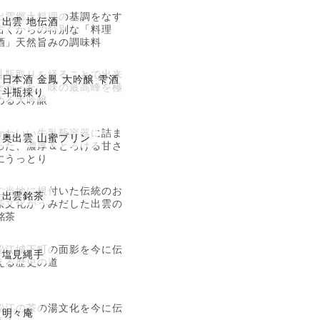
出雲郷土料理の基調をなす
出雲 地伝酒
古くからの特別な「料理
酒」天然旨みの調味料
斗瓶取りを経ることで出来
日本酒 金鳳 大吟醸 雫酒
上がった、味の最高峰を極
斗瓶採り
める大吟醸
かわいい牛乳瓶容器に詰ま
奥出雲 山蜜プリン
った、濃厚＆とろける甘さ
にうっとり
ご当地に根付いた伝統のお
出雲銘茶
茶文化がうみだした出雲の
銘茶
松江城下町の面影を今に伝
塩見縄手
える歴史の道
松江の茶の湯文化を今に伝
明々庵
える