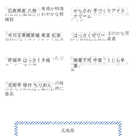
さくさくっとした食感が特徴
たまごたっぷり、さっぱりと
広島県産 八朔
からさわ 手づくりアイス
の甘みと酸味がさわやかな柑
した後口が気持ちいいご当地
クリーム
橘類
アイス
尾道の雰囲気をイメージした
さわやかな酸味とほのかな苦
今川玉香園茶舗 尾道 紅茶
はっさくゼリー
独自のセイロンブレンド紅茶
みで因島お土産に最適
はっさくがそのまま入ったジ
鯨の皮を意匠に取り入れた、
昇福亭 はっさく大福
御菓子司 中屋「くじら羊
ューシーな大福
白と黒の対比が美しい蒸し羊
羹」
羹
尾道生まれ、瀬戸内育ちの味
北前亭 味付 ちりめん
付きちりめんはご飯のお伴に
最高
広島県