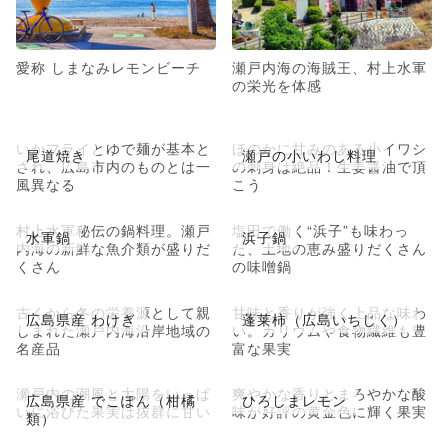
愛称 しまなみレモンビーチ
瀬戸内海の海賊王、村上水軍
の栄光を体感
いかフライとゆで麺が基本と
ほのかに甘みのある小イワシ
尾道焼き
瀬戸の小いわし料理
され、広島市内のものとは一
の刺身は絶品！生姜醤油で頂
風異なる
こう
村上水軍秘伝の鍋料理。瀬戸
塩田で働く“浜子”も味わっ
水軍鍋
浜子鍋
内海の新鮮な魚介類が盛りだ
た、土地の恵み盛りだくさん
くさん
の味噌鍋
古くから冬の栄養源として親
甘味と香りが強く上品な味わ
広島県産 わけぎ
蓬莱柿（広島いちじく）
しまれた瀬戸内海沿岸地域の
い。カリウムや食物繊維も豊
名産品
富な果実
瀬戸内の潮風と太陽をいっぱ
爽やかな香りとまろやかな酸
広島県産 でこぽん（柑橘
ひろしまレモン
いに浴びた果実は抜群に甘い
味が好評の黄金色に輝く果実
類）