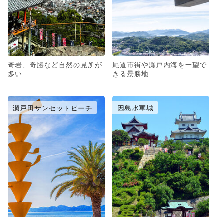
奇岩、奇勝など自然の見所が
尾道市街や瀬戸内海を一望で
多い
きる景勝地
瀬戸田サンセットビーチ
因島水軍城