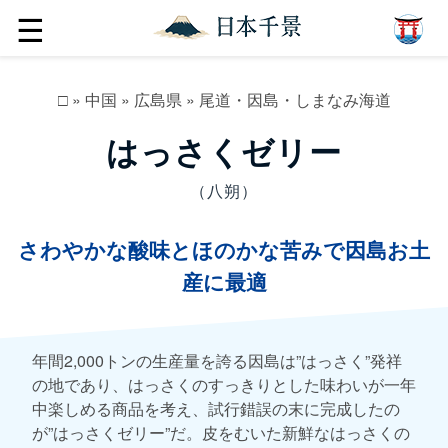
☰
□
»
中国
»
広島県
»
尾道・因島・しまなみ海道
はっさくゼリー
（八朔）
さわやかな酸味とほのかな苦みで因島お土
産に最適
年間2,000トンの生産量を誇る因島は”はっさく”発祥
の地であり、はっさくのすっきりとした味わいが一年
中楽しめる商品を考え、試行錯誤の末に完成したの
が”はっさくゼリー”だ。皮をむいた新鮮なはっさくの