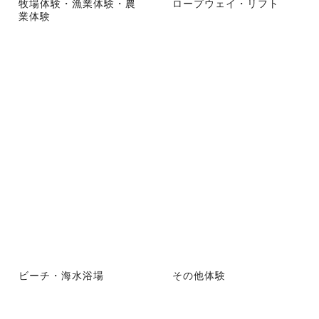
牧場体験・漁業体験・農
ロープウェイ・リフト
業体験
ビーチ・海水浴場
その他体験