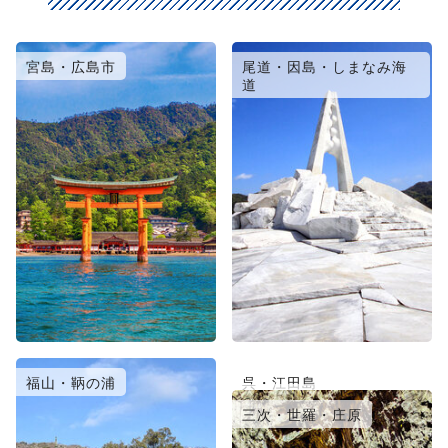
宮島・広島市
尾道・因島・しまなみ海
道
福山・鞆の浦
呉・江田島
竹原・三原
三次・世羅・庄原