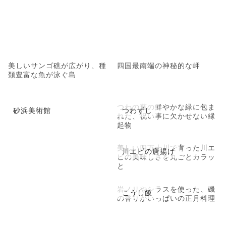
美しいサンゴ礁が広がり、種
四国最南端の神秘的な岬
類豊富な魚が泳ぐ島
つわの葉の鮮やかな緑に包ま
砂浜美術館
つわずし
れた、祝い事に欠かせない縁
起物
美しい四万十川で育った川エ
川エビの唐揚げ
ビの美味しさを丸ごとカラッ
と
岩ノリやシラスを使った、磯
こうし飯
の香りがいっぱいの正月料理