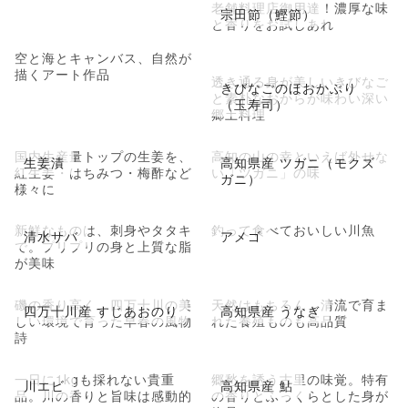
老舗料理店御用達！濃厚な味
宗田節（鰹節）
と香りをお試しあれ
空と海とキャンバス、自然が
描くアート作品
透き通る身が美しいきびなご
きびなごのほおかぶり
と素朴なおからが味わい深い
（玉寿司）
郷土料理
国内生産量トップの生姜を、
高知の山の幸といえば外せな
生姜漬
高知県産 ツガニ（モクズ
紅生姜・はちみつ・梅酢など
い「ツガニ」の味
ガニ）
様々に
新鮮なものは、刺身やタタキ
釣って食べておいしい川魚
清水サバ
アメゴ
で。プリプリの身と上質な脂
が美味
磯の香り高く、四万十川の美
天然はもちろん、清流で育ま
四万十川産 すじあおのり
高知県産 うなぎ
しい環境で育った早春の風物
れた養殖ものも高品質
詩
一日に1kgも採れない貴重
郷愁を誘う古里の味覚。特有
川エビ
高知県産 鮎
品。川の香りと旨味は感動的
の香りとふっくらとした身が