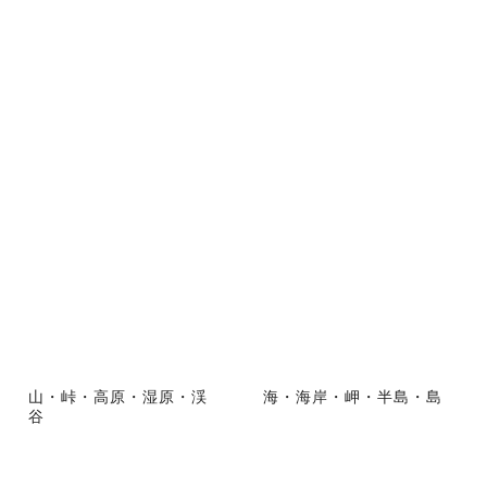
山・峠・高原・湿原・渓
海・海岸・岬・半島・島
谷