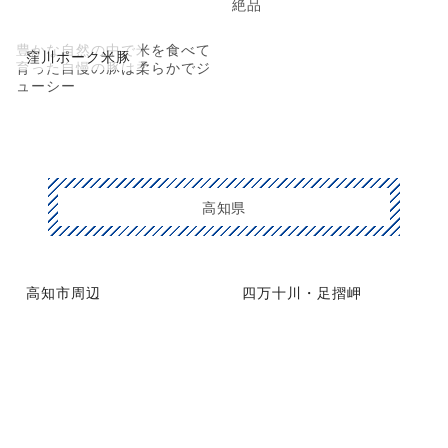
絶品
豊かな自然の中で米を食べて
窪川ポーク米豚
育った自慢の豚は柔らかでジ
ューシー
高知県
高知市周辺
四万十川・足摺岬