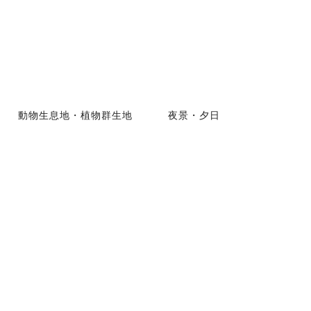
動物生息地・植物群生地
夜景・夕日