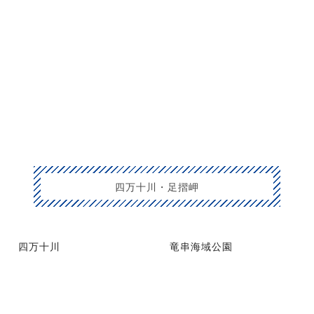
四万十川・足摺岬
四万十川
竜串海域公園