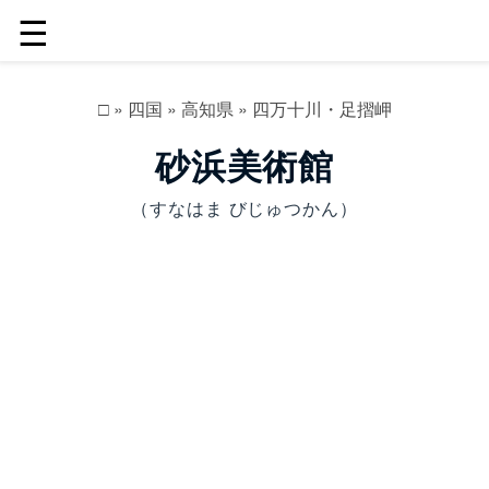
☰
□
»
四国
»
高知県
»
四万十川・足摺岬
砂浜美術館
（すなはま びじゅつかん）