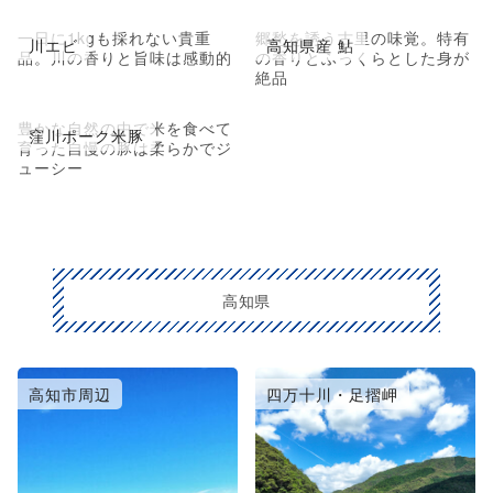
一日に1kgも採れない貴重
郷愁を誘う古里の味覚。特有
川エビ
高知県産 鮎
品。川の香りと旨味は感動的
の香りとふっくらとした身が
絶品
豊かな自然の中で米を食べて
窪川ポーク米豚
育った自慢の豚は柔らかでジ
ューシー
高知県
高知市周辺
四万十川・足摺岬