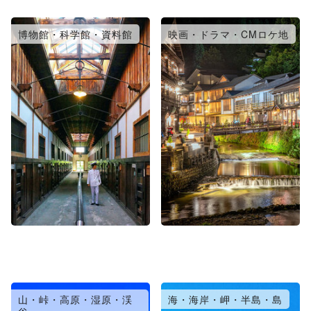
博物館・科学館・資料館
映画・ドラマ・CMロケ地
山・峠・高原・湿原・渓
海・海岸・岬・半島・島