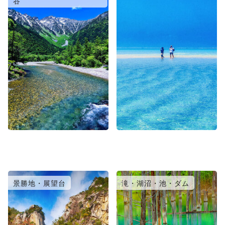
谷
景勝地・展望台
滝・湖沼・池・ダム