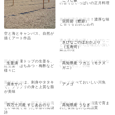
の香りがいっぱいの正月料理
老舗料理店御用達！濃厚な味
宗田節（鰹節）
と香りをお試しあれ
空と海とキャンバス、自然が
描くアート作品
透き通る身が美しいきびなご
きびなごのほおかぶり
と素朴なおからが味わい深い
（玉寿司）
郷土料理
国内生産量トップの生姜を、
高知の山の幸といえば外せな
生姜漬
高知県産 ツガニ（モクズ
紅生姜・はちみつ・梅酢など
い「ツガニ」の味
ガニ）
様々に
新鮮なものは、刺身やタタキ
釣って食べておいしい川魚
清水サバ
アメゴ
で。プリプリの身と上質な脂
が美味
磯の香り高く、四万十川の美
天然はもちろん、清流で育ま
四万十川産 すじあおのり
高知県産 うなぎ
しい環境で育った早春の風物
れた養殖ものも高品質
詩