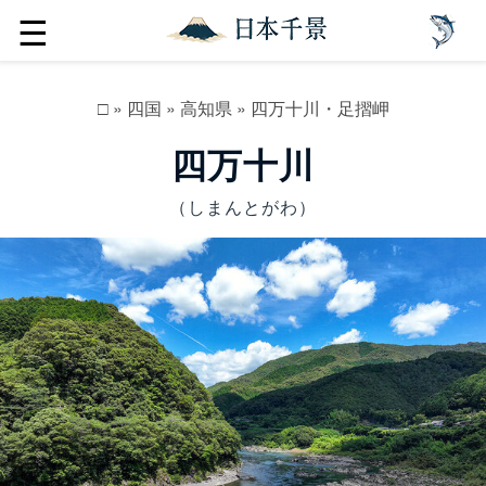
☰
□
»
四国
»
高知県
»
四万十川・足摺岬
四万十川
（しまんとがわ）