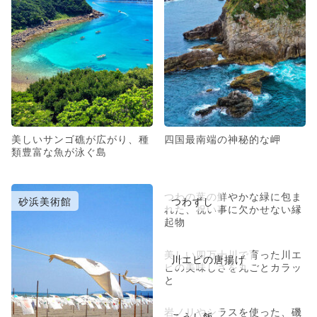
美しいサンゴ礁が広がり、種
四国最南端の神秘的な岬
類豊富な魚が泳ぐ島
つわの葉の鮮やかな緑に包ま
砂浜美術館
つわずし
れた、祝い事に欠かせない縁
起物
美しい四万十川で育った川エ
川エビの唐揚げ
ビの美味しさを丸ごとカラッ
と
岩ノリやシラスを使った、磯
こうし飯