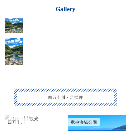
Gallery
四万十川・足摺岬
四万十川
竜串海域公園