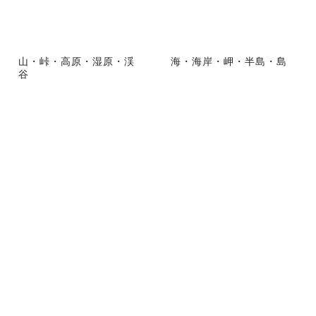
山・峠・高原・湿原・渓
海・海岸・岬・半島・島
谷