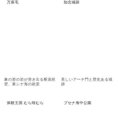
万座毛
知念城跡
象の形の岩が突き出る断崖絶
美しいアーチ門と歴史ある城
壁、東シナ海の絶景
跡
体験王国 むら咲むら
ブセナ海中公園