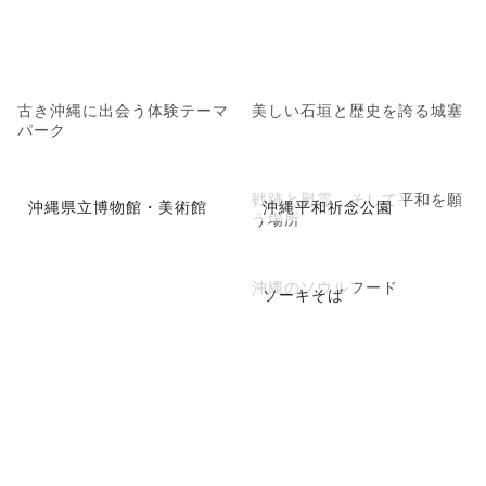
古き沖縄に出会う体験テーマ
美しい石垣と歴史を誇る城塞
パーク
戦跡と慰霊、そして平和を願
沖縄県立博物館・美術館
沖縄平和祈念公園
う場所
沖縄のソウルフード
ソーキそば