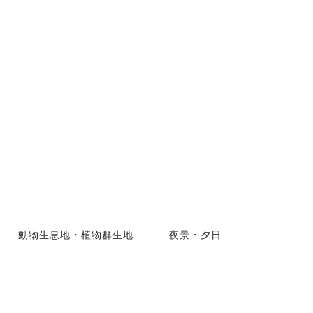
動物生息地・植物群生地
夜景・夕日