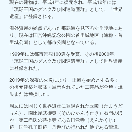
現在の建物は、平成4年に復元され、平成12年には
「琉球王国のグスク及び関連道産群」として、「世界
遺産」に登録される。
海外貿易の拠点であった那覇港を見下ろす丘陵地にあ
り、現在は国営沖縄記念公園の首里城地区（通称・首
里城公園）として都市公園となっている。
1999年には都市景観100選を受賞。その後2000年、
「琉球王国のグスク及び関連遺産群」として世界遺産
に登録された。
2019年の深夜の火災により、正殿を始めとする多く
の復元建築と収蔵・展示されていた工芸品が全焼・焼
失または焼損した。
周辺には同じく世界遺産に登録された玉陵（たまうど
ぅん）、園比屋武御嶽（そのひゃんうたき）石門のほ
か、第二尚氏の菩提寺である円覚寺（えんかくじ）
跡、国学孔子廟跡、舟遊びの行われた池である龍潭、