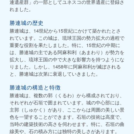
連遺産群」の一部としてユネスコの世界遺産に登録さ
れました。
勝連城の歴史
勝連城は、14世紀から15世紀にかけて築かれたとさ
れています。この城は、琉球王国の勢力拡大の過程で
重要な役割を果たしました。特に、15世紀の中期に
は、勝連城の主である阿麻和利（あまわり）が勢力を
拡大し、琉球王国の中で大きな影響力を持つようにな
りました。しかし、1458年に阿麻和利が滅ぼされる
と、勝連城は次第に衰退していきました。
勝連城の構造と特徴
勝連城は、複数の郭（くるわ）から構成されており、
それぞれが石垣で囲まれています。城の中心部には、
主郭（しゅかく）があり、ここからは周囲の美しい景
色を一望することができます。石垣の技術は高度で、
当時の建築技術の高さを伺わせます。特に、石垣の曲
線美や、石の積み方には独特の美しさがあります。