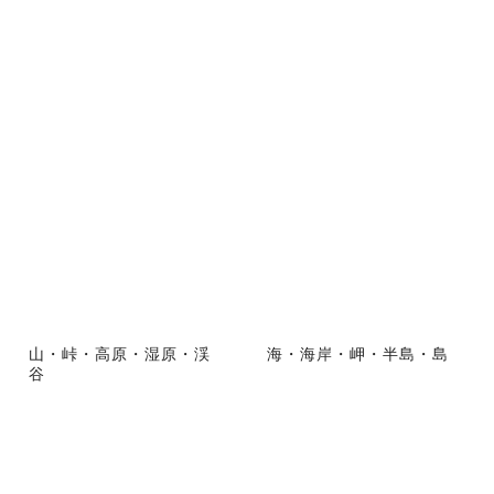
山・峠・高原・湿原・渓
海・海岸・岬・半島・島
谷