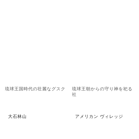
琉球王国時代の壮麗なグスク
琉球王朝からの守り神を祀る
社
大石林山
アメリカン ヴィレッジ