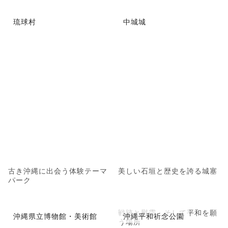
琉球村
中城城
古き沖縄に出会う体験テーマ
美しい石垣と歴史を誇る城塞
パーク
戦跡と慰霊、そして平和を願
沖縄県立博物館・美術館
沖縄平和祈念公園
う場所