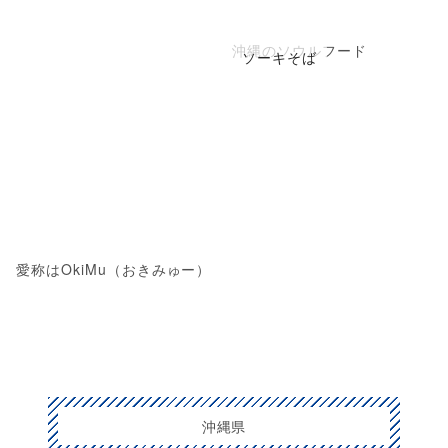
沖縄のソウルフード
ソーキそば
愛称はOkiMu（おきみゅー）
沖縄県