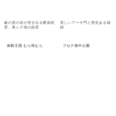
象の形の岩が突き出る断崖絶
美しいアーチ門と歴史ある城
壁、東シナ海の絶景
跡
体験王国 むら咲むら
ブセナ海中公園