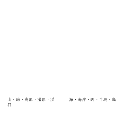
山・峠・高原・湿原・渓
海・海岸・岬・半島・島
谷