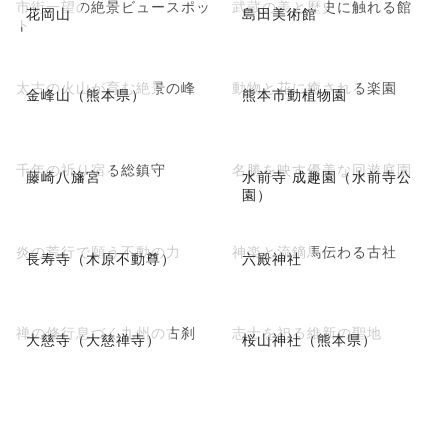
市街一望の絶景ビュースポッ
武蔵の美と歴史に触れる館
花岡山
島田美術館
ト
太古の火山が育む絶景の峰
動物と花に癒される楽園
金峰山（熊本県）
熊本市動植物園
千年の祈り宿る総鎮守
名勝を映す優美な回遊庭園
藤崎八旛宮
水前寺 成趣園（水前寺公
園）
炎の荒行で願う不動の力
神楽と流鏑馬伝わる古社
長寿寺（木原不動尊）
六殿神社
禅の修行息づく九州の古刹
志士を祀る維新の聖地
大慈寺（大慈禅寺）
桜山神社（熊本県）