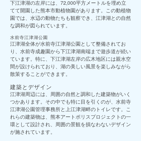
下江津湖の左岸には、72,000平方メートルを埋め立
てて開園した熊本市動植物園があります。この動植物
園では、水辺の動物たちも観察でき、江津湖との自然
な調和が図られています。
水前寺江津湖公園
江津湖全体が水前寺江津湖公園として整備されてお
り、水前寺成趣園から下江津湖南端まで遊歩道が続い
ています。特に、下江津湖左岸の広木地区には親水空
間が設けられており、湖の美しい風景を楽しみながら
散策することができます。
建築とデザイン
江津湖周辺には、周囲の自然と調和した建築物がいく
つかあります。その中でも特に目を引くのが、水前寺
江津湖公園管理事務所と上江津湖畔のトイレです。こ
れらの建築物は、熊本アートポリスプロジェクトの一
環として設計され、周囲の景観を損なわないデザイン
が施されています。