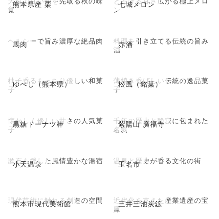
大粒で甘い旬を先取る秋の味
とろける甘さ広がる極上メロ
熊本県産 栗
七城メロン
覚
ン
ヘルシーで旨み濃厚な絶品肉
料理を引き立てる伝統の旨み
馬肉
赤酒
酒
柚子香るもっちり優しい和菓
薄焼き香ばしい伝統の逸品菓
ゆべし（熊本県）
松風（銘菓）
子
子
懐かしく優しい甘さの人気菓
千年の歴史と静寂に包まれた
黒糖ドーナツ棒
紫陽山 廣福寺
子
名刹
漱石も愛した風情豊かな湯宿
温泉と歴史が香る文化の街
小天温泉
玉名市
現代芸術に触れる創造の空間
近代化を支えた産業遺産の宝
熊本市現代美術館
三井三池炭鉱
庫