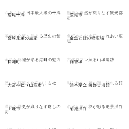
命あふれる日本最大級の干潟
歴史と自然が織りなす観光都
荒尾干潟
荒尾市
市
革命と交流を伝える歴史の館
色鮮やかな水辺のふれあい広
宮崎兄弟の生家
金魚と鯉の郷広場
場
金魚と錦鯉が彩る港町の魅力
古代ロマン薫る山城遺跡
長洲町
鞠智城
歴史と灯籠文化息づく古社
彩られた古代の謎に触れる館
大宮神社（山鹿市）
熊本県立 装飾古墳館
温泉と歴史が織りなす癒しの
名水と原生林が彩る絶景渓谷
山鹿市
菊池渓谷
街