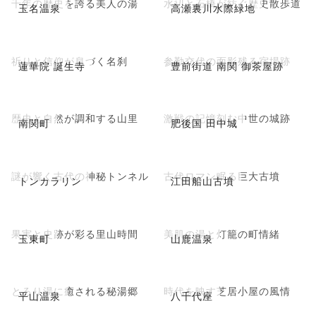
千年の歴史を誇る美人の湯
水辺と石橋が紡ぐ歴史散歩道
玉名温泉
高瀬裏川水際緑地
祈りと信仰が息づく名刹
参勤交代の面影残る宿場跡
蓮華院 誕生寺
豊前街道 南関 御茶屋跡
歴史と自然が調和する山里
激戦の記憶刻む中世の城跡
南関町
肥後国 田中城
謎が響く古代の神秘トンネル
古代ロマン眠る巨大古墳
トンカラリン
江田船山古墳
果実と史跡が彩る里山時間
美肌の湯と灯籠の町情緒
玉東町
山鹿温泉
とろり湯に癒される秘湯郷
時代を映す芝居小屋の風情
平山温泉
八千代座