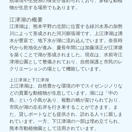
然環境や生態系の保全が進められており、多様な動植
物が生息する場所でもあります。
江津湖の概要
江津湖は、熊本平野の北部に位置する緑川水系の加勢
川によって形成された河川膨張湖です。上江津湖は湧
水が豊富で、地下水が湖に流れ込んでいます。奈良時
代から乾地化が進み、慶長年間には加藤清正が江津塘
を築くことで湖が形成されました。現在は、水前寺江
津湖公園として整備されており、自然保護と市民のレ
クリエーションの場として機能しています。
上江津湖と下江津湖
上江津湖は、自然豊かな環境の中でスイゼンジノリな
どの貴重な動植物が生息しています。湖には「中の
島」という小島があり、複数の橋が架けられており、
市民が湖の左右岸を行き来することができます。ま
た、貸しボートなども提供され、訪れる人々に親しま
れています。一方、下江津湖の一部は埋め立てられ、
熊本市動植物園として活用されています。