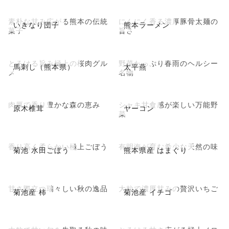
素朴な甘み広がる熊本の伝統
にんにく香る濃厚豚骨太麺の
いきなり団子
熊本ラーメン
菓子
旨さ
とろける旨み極上の桜肉グル
野菜たっぷり春雨のヘルシー
馬刺し（熊本県）
太平燕
メ
名物
肉厚で香り豊かな森の恵み
シャキ甘食感が楽しい万能野
原木椎茸
ヤーコン
菜
香り高く柔らかい極上ごぼう
有明海が育む希少な天然の味
菊池 水田ごぼう
熊本県産 はまぐり
甘さ際立つ瑞々しい秋の逸品
大粒で濃厚甘みの贅沢いちご
菊池産 柿
菊池産 イチゴ