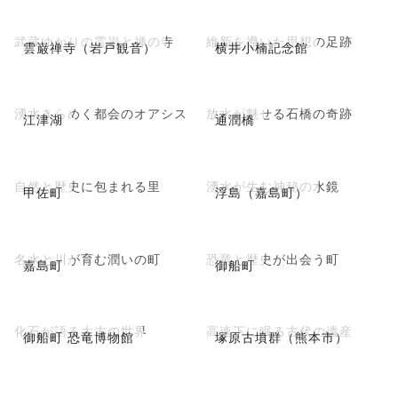
武蔵ゆかりの霊岩と禅の寺
維新を導いた思想の足跡
雲巌禅寺（岩戸観音）
横井小楠記念館
湧水きらめく都会のオアシス
放水が魅せる石橋の奇跡
江津湖
通潤橋
自然と歴史に包まれる里
湧水が生む神秘の水鏡
甲佐町
浮島（嘉島町）
名水と川が育む潤いの町
恐竜と歴史が出会う町
嘉島町
御船町
化石が語る太古の世界
高速下に眠る古代の遺産
御船町 恐竜博物館
塚原古墳群（熊本市）