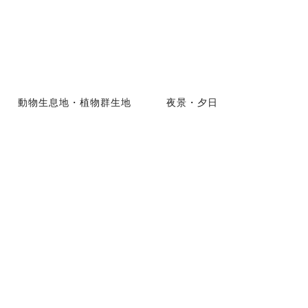
動物生息地・植物群生地
夜景・夕日