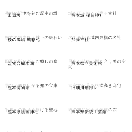
激戦の記憶を刻む歴史の坂
城を守る神々が宿る古社
田原坂
熊本城 稲荷神社
熊本の魅力集う城下の賑わい
名将を祀る城内屈指の名社
桜の馬場 城彩苑
加藤神社
四季の彩り楽しむ癒しの森
歴史と芸術が響き合う美の空
監物台樹木園
熊本県立美術館
間
学びと発見広がる知の宝庫
武家文化薫る格式高き邸宅
熊本博物館
旧細川刑部邸
平和への祈りを捧げる聖地
匠の技に出会う伝統の館
熊本県護国神社
熊本県伝統工芸館