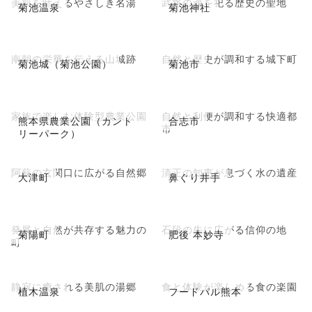
美肌を叶えるやさしき名湯
武将の魂を祀る歴史の聖地
菊池温泉
菊池神社
南朝の栄華を伝える山城跡
自然と歴史が調和する城下町
菊池城（菊池公園）
菊池市
家族で楽しむ体験型農業公園
自然と利便が調和する快適都
熊本県農業公園（カント
合志市
市
リーパーク）
阿蘇の玄関口に広がる自然郷
清正の知恵が息づく水の遺産
大津町
鼻ぐり井手
発展と自然が共存する魅力の
石段の先に広がる信仰の地
菊陽町
肥後 本妙寺
町
静寂に癒される美肌の湯郷
食と体験が楽しめる食の楽園
植木温泉
フードパル熊本