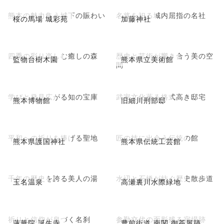
熊本の魅力集う城下の賑わい
名将を祀る城内屈指の名社
桜の馬場 城彩苑
加藤神社
四季の彩り楽しむ癒しの森
歴史と芸術が響き合う美の空
監物台樹木園
熊本県立美術館
間
学びと発見広がる知の宝庫
武家文化薫る格式高き邸宅
熊本博物館
旧細川刑部邸
平和への祈りを捧げる聖地
匠の技に出会う伝統の館
熊本県護国神社
熊本県伝統工芸館
千年の歴史を誇る美人の湯
水辺と石橋が紡ぐ歴史散歩道
玉名温泉
高瀬裏川水際緑地
祈りと信仰が息づく名刹
参勤交代の面影残る宿場跡
蓮華院 誕生寺
豊前街道 南関 御茶屋跡