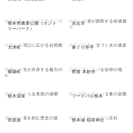
家族で楽しむ体験型農業公園
自然と利便が調和する快適都
熊本県農業公園（カント
合志市
市
リーパーク）
阿蘇の玄関口に広がる自然郷
清正の知恵が息づく水の遺産
大津町
鼻ぐり井手
発展と自然が共存する魅力の
石段の先に広がる信仰の地
菊陽町
肥後 本妙寺
町
静寂に癒される美肌の湯郷
食と体験が楽しめる食の楽園
植木温泉
フードパル熊本
激戦の記憶を刻む歴史の坂
城を守る神々が宿る古社
田原坂
熊本城 稲荷神社