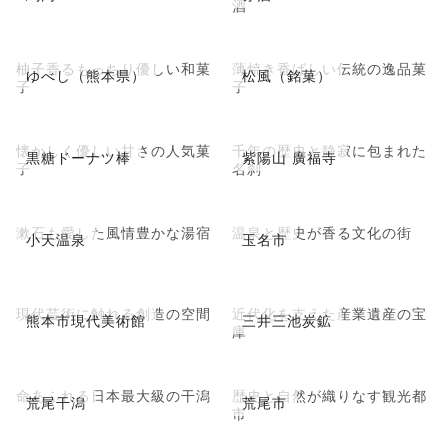
酒
柚子香るもっちり優しい和菓
薄焼き香ばしい伝統の逸品菓
ゆべし（熊本県）
松風（銘菓）
子
子
懐かしく優しい甘さの人気菓
千年の歴史と静寂に包まれた
黒糖ドーナツ棒
紫陽山 廣福寺
子
名刹
漱石も愛した風情豊かな湯宿
温泉と歴史が香る文化の街
小天温泉
玉名市
現代芸術に触れる創造の空間
近代化を支えた産業遺産の宝
熊本市現代美術館
三井三池炭鉱
庫
命あふれる日本最大級の干潟
歴史と自然が織りなす観光都
荒尾干潟
荒尾市
市