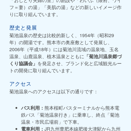
「おしどり夫婦の里」の創設や「わいふ（隈府、ワイ
フ＝妻）の湯」「美肌の湯」などの新しいイメージ作
りに取り組んでいます。
歴史と発展
菊池温泉の歴史は比較的新しく、1954年（昭和29
年）の開湯です。熊本市の奥座敷として発展し、
2006年（平成18年）には菊池川流域の温泉地、玉名
温泉、山鹿温泉、植木温泉とともに
「菊池川温泉郷づ
くり協議会」
を発足させ、ブランド化と広域観光ルー
トの開発に取り組んでいます。
アクセス
菊池温泉へのアクセスは以下の通りです：
バス利用：
熊本桜町バスターミナルから熊本電
鉄バス「菊池温泉行き」に乗車し、終点「菊池
温泉・市民広場前」で下車。
電車利用：
JR九州豊肥本線肥後大津駅から九州