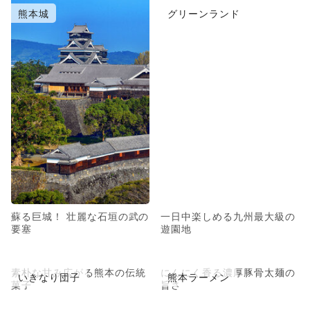
熊本城
グリーンランド
蘇る巨城！ 壮麗な石垣の武の
一日中楽しめる九州最大級の
要塞
遊園地
素朴な甘み広がる熊本の伝統
にんにく香る濃厚豚骨太麺の
いきなり団子
熊本ラーメン
菓子
旨さ