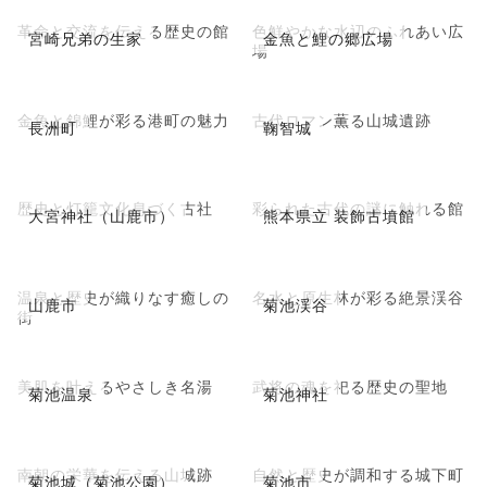
革命と交流を伝える歴史の館
色鮮やかな水辺のふれあい広
宮崎兄弟の生家
金魚と鯉の郷広場
場
金魚と錦鯉が彩る港町の魅力
古代ロマン薫る山城遺跡
長洲町
鞠智城
歴史と灯籠文化息づく古社
彩られた古代の謎に触れる館
大宮神社（山鹿市）
熊本県立 装飾古墳館
温泉と歴史が織りなす癒しの
名水と原生林が彩る絶景渓谷
山鹿市
菊池渓谷
街
美肌を叶えるやさしき名湯
武将の魂を祀る歴史の聖地
菊池温泉
菊池神社
南朝の栄華を伝える山城跡
自然と歴史が調和する城下町
菊池城（菊池公園）
菊池市