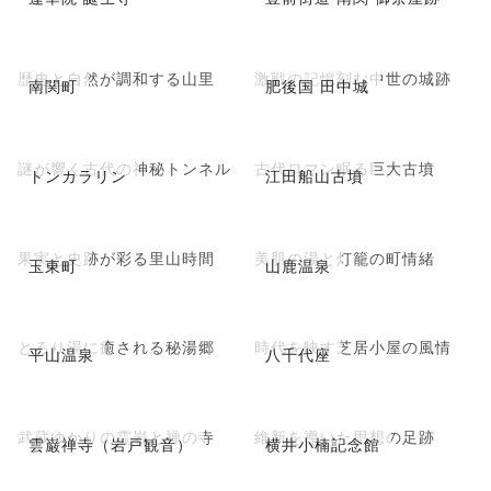
歴史と自然が調和する山里
激戦の記憶刻む中世の城跡
南関町
肥後国 田中城
謎が響く古代の神秘トンネル
古代ロマン眠る巨大古墳
トンカラリン
江田船山古墳
果実と史跡が彩る里山時間
美肌の湯と灯籠の町情緒
玉東町
山鹿温泉
とろり湯に癒される秘湯郷
時代を映す芝居小屋の風情
平山温泉
八千代座
武蔵ゆかりの霊岩と禅の寺
維新を導いた思想の足跡
雲巌禅寺（岩戸観音）
横井小楠記念館