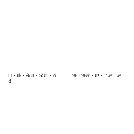
山・峠・高原・湿原・渓
海・海岸・岬・半島・島
谷