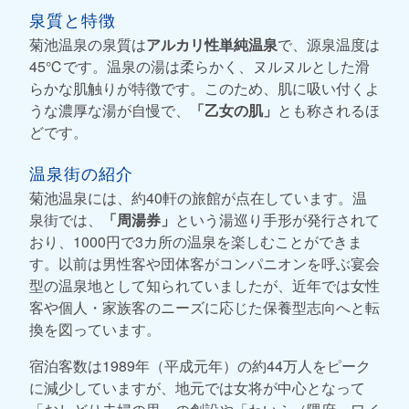
泉質と特徴
菊池温泉の泉質は
アルカリ性単純温泉
で、源泉温度は
45℃です。温泉の湯は柔らかく、ヌルヌルとした滑
らかな肌触りが特徴です。このため、肌に吸い付くよ
うな濃厚な湯が自慢で、
「乙女の肌」
とも称されるほ
どです。
温泉街の紹介
菊池温泉には、約40軒の旅館が点在しています。温
泉街では、
「周湯券」
という湯巡り手形が発行されて
おり、1000円で3カ所の温泉を楽しむことができま
す。以前は男性客や団体客がコンパニオンを呼ぶ宴会
型の温泉地として知られていましたが、近年では女性
客や個人・家族客のニーズに応じた保養型志向へと転
換を図っています。
宿泊客数は1989年（平成元年）の約44万人をピーク
に減少していますが、地元では女将が中心となって