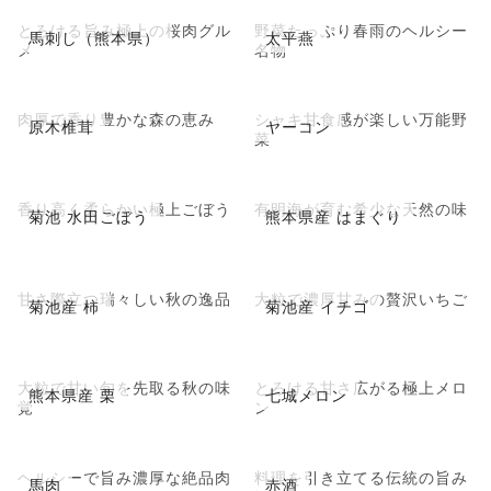
とろける旨み極上の桜肉グル
野菜たっぷり春雨のヘルシー
馬刺し（熊本県）
太平燕
メ
名物
肉厚で香り豊かな森の恵み
シャキ甘食感が楽しい万能野
原木椎茸
ヤーコン
菜
香り高く柔らかい極上ごぼう
有明海が育む希少な天然の味
菊池 水田ごぼう
熊本県産 はまぐり
甘さ際立つ瑞々しい秋の逸品
大粒で濃厚甘みの贅沢いちご
菊池産 柿
菊池産 イチゴ
大粒で甘い旬を先取る秋の味
とろける甘さ広がる極上メロ
熊本県産 栗
七城メロン
覚
ン
ヘルシーで旨み濃厚な絶品肉
料理を引き立てる伝統の旨み
馬肉
赤酒