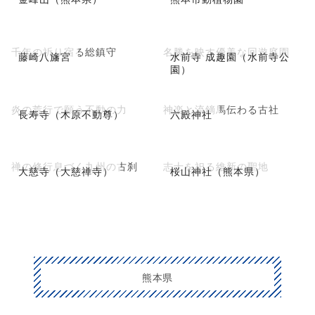
千年の祈り宿る総鎮守
名勝を映す優美な回遊庭園
藤崎八旛宮
水前寺 成趣園（水前寺公
園）
炎の荒行で願う不動の力
神楽と流鏑馬伝わる古社
長寿寺（木原不動尊）
六殿神社
禅の修行息づく九州の古刹
志士を祀る維新の聖地
大慈寺（大慈禅寺）
桜山神社（熊本県）
熊本県