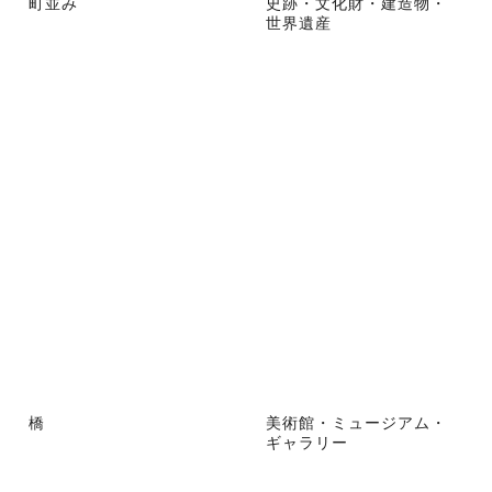
町並み
史跡・文化財・建造物・
世界遺産
橋
美術館・ミュージアム・
ギャラリー