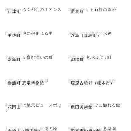
湧水きらめく都会のオアシス
放水が魅せる石橋の奇跡
江津湖
通潤橋
自然と歴史に包まれる里
湧水が生む神秘の水鏡
甲佐町
浮島（嘉島町）
名水と川が育む潤いの町
恐竜と歴史が出会う町
嘉島町
御船町
化石が語る太古の世界
高速下に眠る古代の遺産
御船町 恐竜博物館
塚原古墳群（熊本市）
市街一望の絶景ビュースポッ
武蔵の美と歴史に触れる館
花岡山
島田美術館
ト
太古の火山が育む絶景の峰
動物と花に癒される楽園
金峰山（熊本県）
熊本市動植物園