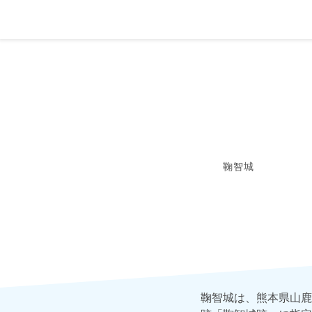
鞠智城
鞠智城は、熊本県山鹿