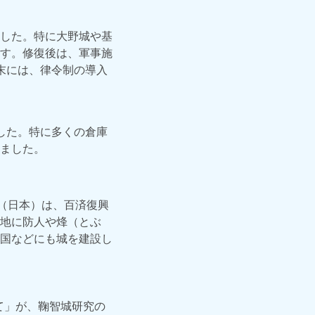
した。特に大野城や基
す。修復後は、軍事施
末には、律令制の導入
した。特に多くの倉庫
ました。
（日本）は、百済復興
地に防人や烽（とぶ
国などにも城を建設し
て」が、鞠智城研究の