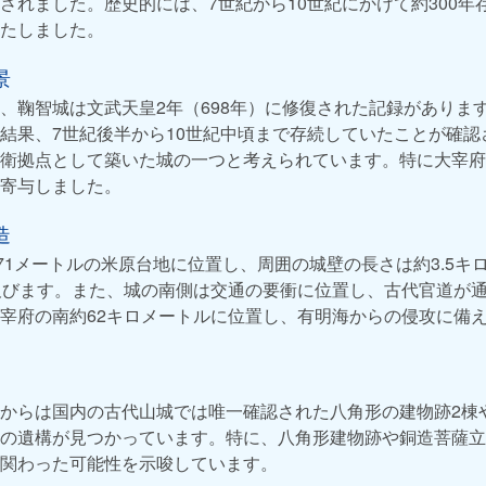
されました。歴史的には、7世紀から10世紀にかけて約300年
たしました。
景
、鞠智城は文武天皇2年（698年）に修復された記録がありま
結果、7世紀後半から10世紀中頃まで存続していたことが確認
衛拠点として築いた城の一つと考えられています。特に大宰府
寄与しました。
造
171メートルの米原台地に位置し、周囲の城壁の長さは約3.5キ
及びます。また、城の南側は交通の要衝に位置し、古代官道が
宰府の南約62キロメートルに位置し、有明海からの侵攻に備
からは国内の古代山城では唯一確認された八角形の建物跡2棟
の遺構が見つかっています。特に、八角形建物跡や銅造菩薩立
関わった可能性を示唆しています。