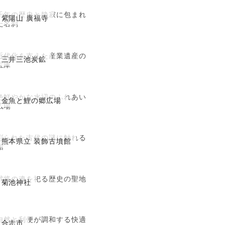
千年の歴史と静寂に包まれ
紫陽山 廣福寺
た名刹
近代化を支えた産業遺産の
三井三池炭鉱
宝庫
色鮮やかな水辺のふれあい
金魚と鯉の郷広場
広場
彩られた古代の謎に触れる
熊本県立 装飾古墳館
館
武将の魂を祀る歴史の聖地
菊池神社
自然と利便が調和する快適
合志市