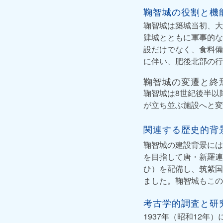
鞠智城の役割と機
鞠智城は築城当初、大
肄城とともに軍事的な
設だけでなく、食料備
に伴い、肥後北部の行
鞠智城の変遷と終
鞠智城は8世紀後半以
が立ち並ぶ施設へと変
関連する歴史的背
鞠智城の建設背景には
を目指して唐・新羅連
ひ）を配備し、筑紫国
ました。鞠智城もこの
考古学的調査と研
1937年（昭和12