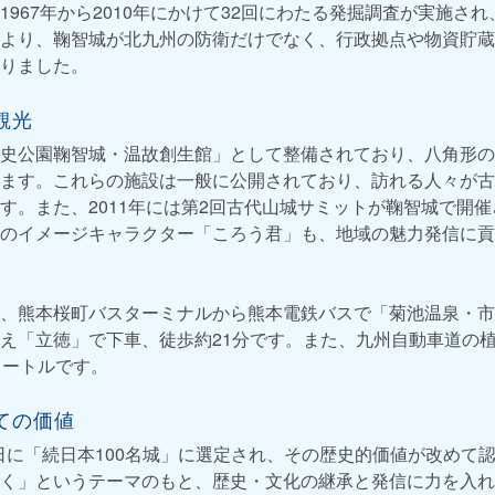
1967年から2010年にかけて32回にわたる発掘調査が実施さ
より、鞠智城が北九州の防衛だけでなく、行政拠点や物資貯蔵
りました。
観光
史公園鞠智城・温故創生館」として整備されており、八角形の
ます。これらの施設は一般に公開されており、訪れる人々が古
す。また、2011年には第2回古代山城サミットが鞠智城で開
のイメージキャラクター「ころう君」も、地域の魅力発信に貢
、熊本桜町バスターミナルから熊本電鉄バスで「菊池温泉・市
え「立徳」で下車、徒歩約21分です。また、九州自動車道の
メートルです。
ての価値
月6日に「続日本100名城」に選定され、その歴史的価値が改めて
く」というテーマのもと、歴史・文化の継承と発信に力を入れ