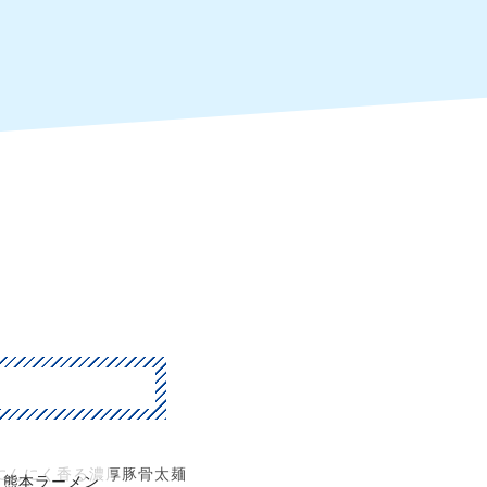
にんにく香る濃厚豚骨太麺
熊本ラーメン