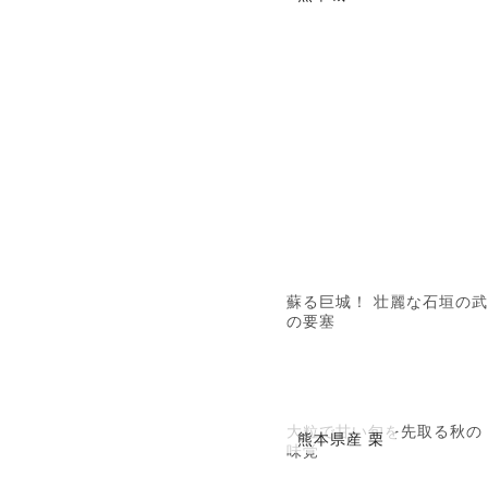
蘇る巨城！ 壮麗な石垣の武
の要塞
大粒で甘い旬を先取る秋の
熊本県産 栗
味覚