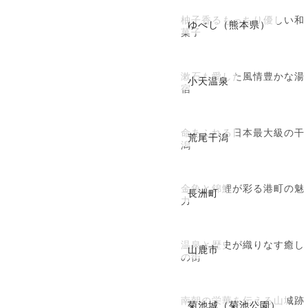
柚子香るもっちり優しい和
ゆべし（熊本県）
菓子
漱石も愛した風情豊かな湯
小天温泉
宿
命あふれる日本最大級の干
荒尾干潟
潟
金魚と錦鯉が彩る港町の魅
長洲町
力
温泉と歴史が織りなす癒し
山鹿市
の街
南朝の栄華を伝える山城跡
菊池城（菊池公園）