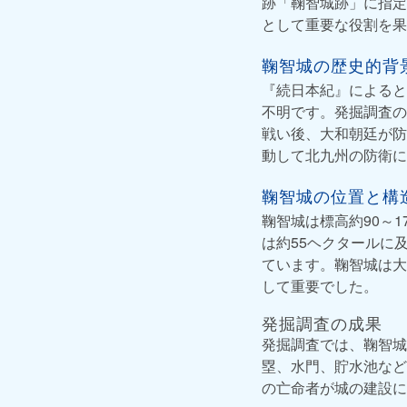
跡「鞠智城跡」に指定
として重要な役割を果
鞠智城の歴史的背
『続日本紀』によると
不明です。発掘調査の
戦い後、大和朝廷が防
動して北九州の防衛に
鞠智城の位置と構
鞠智城は標高約90～
は約55ヘクタールに
ています。鞠智城は大
して重要でした。
発掘調査の成果
発掘調査では、鞠智城
塁、水門、貯水池など
の亡命者が城の建設に