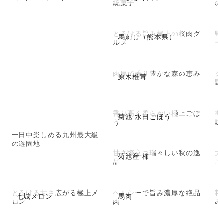
統菓子
とろける旨み極上の桜肉グ
馬刺し（熊本県）
ルメ
肉厚で香り豊かな森の恵み
原木椎茸
香り高く柔らかい極上ごぼ
菊池 水田ごぼう
う
一日中楽しめる九州最大級
の遊園地
甘さ際立つ瑞々しい秋の逸
菊池産 柿
品
とろける甘さ広がる極上メ
ヘルシーで旨み濃厚な絶品
七城メロン
馬肉
ロン
肉