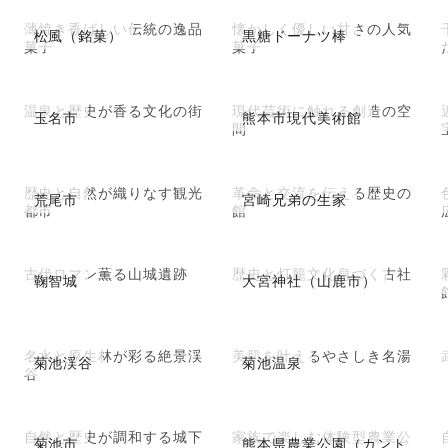
薄焼き香ばしい伝統の逸品
懐かしく優しい甘さの人気
松風（銘菓）
黒糖ドーナツ棒
菓子
菓子
温泉と歴史が香る文化の街
現代芸術に触れる創造の空
玉名市
熊本市現代美術館
間
歴史と自然が織りなす観光
革命と交流を伝える歴史の
荒尾市
宮崎兄弟の生家
都市
館
古代ロマン薫る山城遺跡
歴史と灯籠文化息づく古社
鞠智城
大宮神社（山鹿市）
名水と原生林が彩る絶景渓
美肌を叶えるやさしき名湯
菊池渓谷
菊池温泉
谷
自然と歴史が調和する城下
家族で楽しむ体験型農業公
菊池市
熊本県農業公園（カント