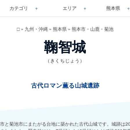
カテゴリ
エリア
熊本県
□
»
九州・沖縄
»
熊本県
»
熊本市・山鹿・菊池
鞠智城
（きくちじょう）
古代ロマン薫る山城遺跡
市と菊池市にまたがる台地に築かれた古代山城です。城跡は200