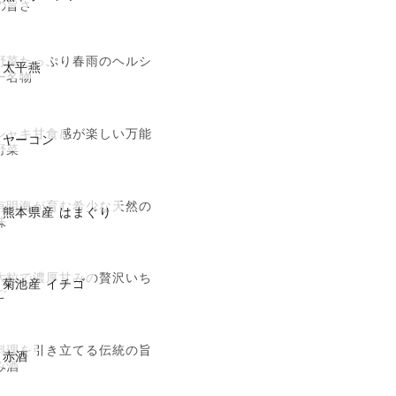
の旨さ
野菜たっぷり春雨のヘルシ
太平燕
ー名物
シャキ甘食感が楽しい万能
ヤーコン
野菜
有明海が育む希少な天然の
熊本県産 はまぐり
味
大粒で濃厚甘みの贅沢いち
菊池産 イチゴ
ご
料理を引き立てる伝統の旨
赤酒
み酒