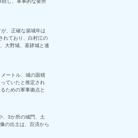
存続し、軍事的な要所
すが、正確な築城年は
されており、白村江の
、大野城、基肄城と連
ロメートル、城の面積
通っていたと推定され
えるための軍事拠点と
や、3か所の城門、土
像の出土は、百済から