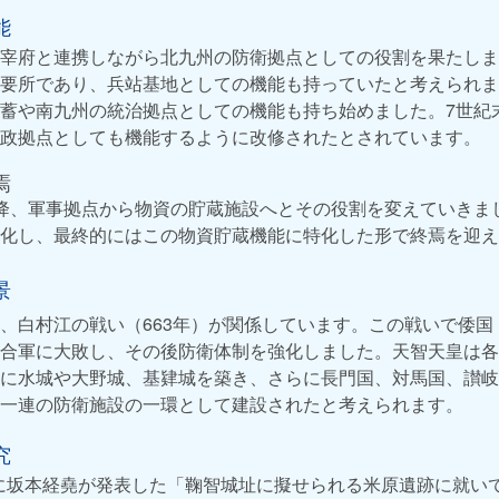
能
宰府と連携しながら北九州の防衛拠点としての役割を果たしま
要所であり、兵站基地としての機能も持っていたと考えられま
蓄や南九州の統治拠点としての機能も持ち始めました。7世紀
政拠点としても機能するように改修されたとされています。
焉
降、軍事拠点から物資の貯蔵施設へとその役割を変えていきま
化し、最終的にはこの物資貯蔵機能に特化した形で終焉を迎え
景
、白村江の戦い（663年）が関係しています。この戦いで倭国
合軍に大敗し、その後防衛体制を強化しました。天智天皇は各
に水城や大野城、基肄城を築き、さらに長門国、対馬国、讃岐
一連の防衛施設の一環として建設されたと考えられます。
究
年）に坂本経堯が発表した「鞠智城址に擬せられる米原遺跡に就い