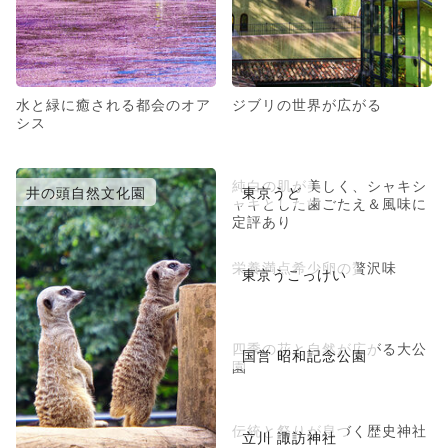
水と緑に癒される都会のオア
ジブリの世界が広がる
シス
純白の肌が美しく、シャキシ
井の頭自然文化園
東京うど
ャキとした歯ごたえ＆風味に
定評あり
栄養満点希少卵の贅沢味
東京うこっけい
四季の花と自然が広がる大公
国営 昭和記念公園
園
伝統と祭りが息づく歴史神社
立川 諏訪神社