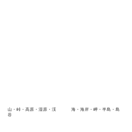
山・峠・高原・湿原・渓
海・海岸・岬・半島・島
谷