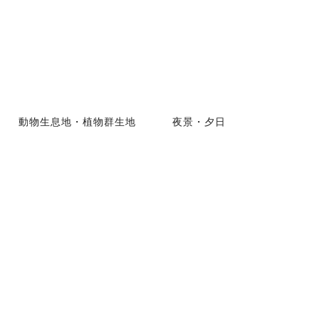
動物生息地・植物群生地
夜景・夕日