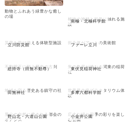
動物とふれあう緑豊かな癒し
の場
極地の神秘と科学に触れる施
南極・北極科学館
設
災害を学び備える体験型施設
街全体がアートの美術館
立川防災館
ファーレ立川
不動明王に願う歴史の古刹
朱の鳥居が連なる関東の稲荷
総持寺（田無不動尊）
東伏見稲荷神社
社
地域を守る歴史ある鎮守の社
世界最大級プラネタリウム体
田無神社
多摩六都科学館
験
里山の自然に癒される都会の
広大な緑と四季の彩りを楽し
野山北・六道山公園
小金井公園
オアシス
む公園