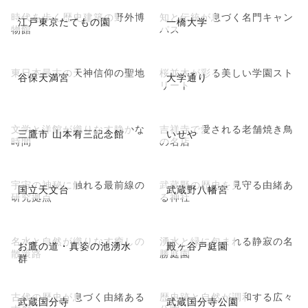
時代を歩く歴史建築の野外博
知と伝統が息づく名門キャン
江戸東京たてもの園
一橋大学
物館
パス
東日本最古の天神信仰の聖地
桜並木が彩る美しい学園スト
谷保天満宮
大学通り
リート
文学と洋館が織りなす静かな
吉祥寺で愛される老舗焼き鳥
三鷹市 山本有三記念館
いせや
時間
の名店
宇宙の神秘に触れる最前線の
武蔵野の歴史を見守る由緒あ
国立天文台
武蔵野八幡宮
研究拠点
る神社
名水と自然が織りなす癒しの
湧水と緑に包まれる静寂の名
お鷹の道・真姿の池湧水
殿ヶ谷戸庭園
散策路
勝庭園
群
古代の歴史が息づく由緒ある
歴史跡と自然が調和する広々
武蔵国分寺
武蔵国分寺公園