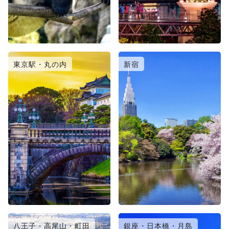
東京駅・丸の内
新宿
八王子・高尾山・町田
銀座・日本橋・月島