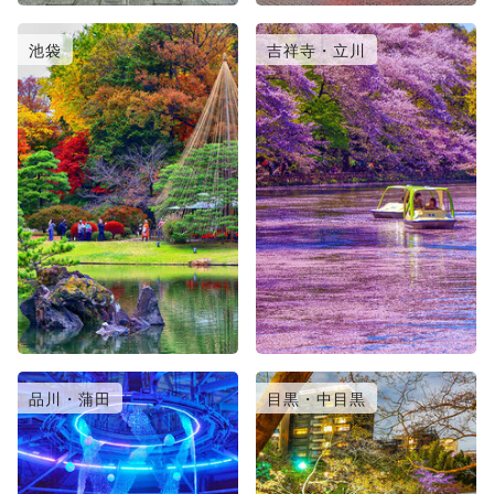
池袋
吉祥寺・立川
品川・蒲田
目黒・中目黒