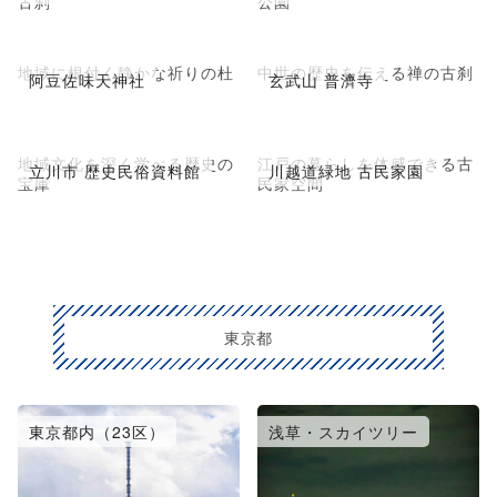
古刹
公園
地域に根付く静かな祈りの杜
中世の歴史を伝える禅の古刹
阿豆佐味天神社
玄武山 普濟寺
地域文化を深く学べる歴史の
江戸の暮らしを体感できる古
立川市 歴史民俗資料館
川越道緑地 古民家園
宝庫
民家空間
東京都
東京都内（23区）
浅草・スカイツリー