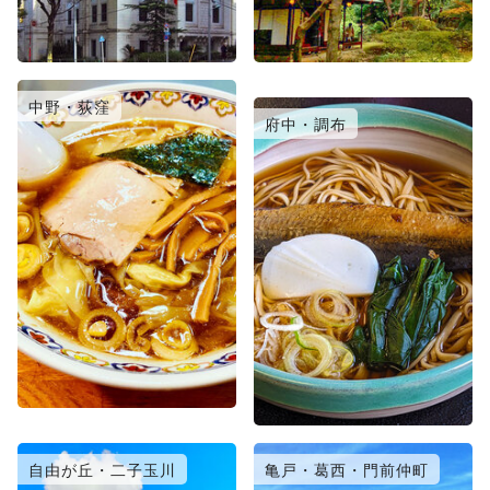
中野・荻窪
日暮里・北千住
府中・調布
自由が丘・二子玉川
亀戸・葛西・門前仲町