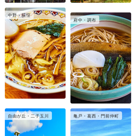
中野・荻窪
日暮里・北千住
府中・調布
自由が丘・二子玉川
亀戸・葛西・門前仲町