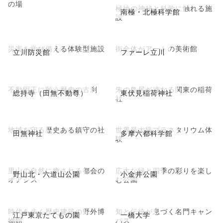
の場
極地の神秘と科学に触れる施
南極・北極科学館
設
災害を学び備える体験型施設
街全体がアートの美術館
立川防災館
ファーレ立川
不動明王に願う歴史の古刹
朱の鳥居が連なる関東の稲荷
総持寺（田無不動尊）
東伏見稲荷神社
社
地域を守る歴史ある鎮守の社
世界最大級プラネタリウム体
田無神社
多摩六都科学館
験
里山の自然に癒される都会の
広大な緑と四季の彩りを楽し
野山北・六道山公園
小金井公園
オアシス
む公園
時代を歩く歴史建築の野外博
知と伝統が息づく名門キャン
江戸東京たてもの園
一橋大学
物館
パス