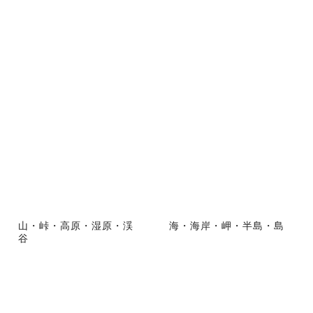
山・峠・高原・湿原・渓
海・海岸・岬・半島・島
谷