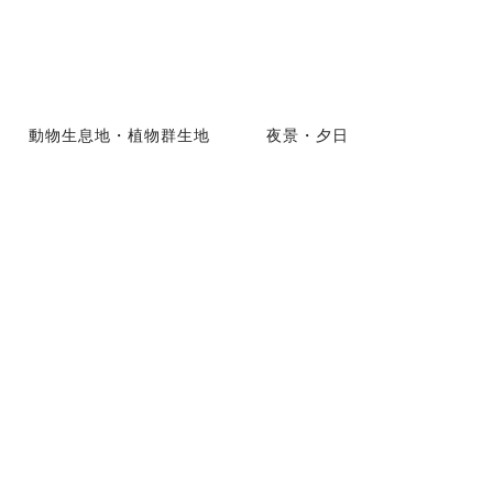
動物生息地・植物群生地
夜景・夕日