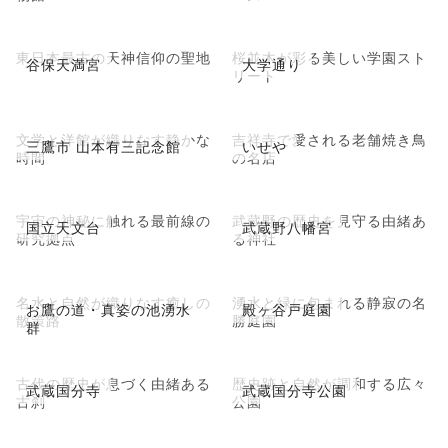
東日本最古の天神信仰の聖地
桜並木が彩る美しい学園スト
谷保天満宮
大学通り
リート
文学と洋館が織りなす静かな
吉祥寺で愛される老舗焼き鳥
三鷹市 山本有三記念館
いせや
時間
の名店
宇宙の神秘に触れる最前線の
武蔵野の歴史を見守る由緒あ
国立天文台
武蔵野八幡宮
研究拠点
る神社
名水と自然が織りなす癒しの
湧水と緑に包まれる静寂の名
お鷹の道・真姿の池湧水
殿ヶ谷戸庭園
散策路
勝庭園
群
古代の歴史が息づく由緒ある
歴史跡と自然が調和する広々
武蔵国分寺
武蔵国分寺公園
古刹
公園