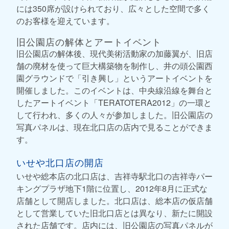
には350席が設けられており、広々とした空間で多く
のお客様を迎えています。
旧公園店の解体とアートイベント
旧公園店の解体後、現代美術活動家の加藤翼が、旧店
舗の廃材を使って巨大構築物を制作し、井の頭公園西
園グラウンドで「引き興し」というアートイベントを
開催しました。このイベントは、中央線沿線を舞台と
したアートイベント「TERATOTERA2012」の一環と
して行われ、多くの人々が参加しました。旧公園店の
写真パネルは、現在北口店の店内で見ることができま
す。
いせや北口店の開店
いせや総本店の北口店は、吉祥寺駅北口の吉祥寺パー
キングプラザ地下1階に位置し、2012年8月に正式な
店舗として開店しました。北口店は、総本店の仮店舗
として営業していた旧北口店とは異なり、新たに開設
された店舗です。店内には、旧公園店の写真パネルが