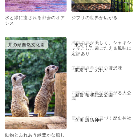
水と緑に癒される都会のオア
ジブリの世界が広がる
シス
純白の肌が美しく、シャキシ
井の頭自然文化園
東京うど
ャキとした歯ごたえ＆風味に
定評あり
栄養満点希少卵の贅沢味
東京うこっけい
四季の花と自然が広がる大公
国営 昭和記念公園
園
伝統と祭りが息づく歴史神社
立川 諏訪神社
動物とふれあう緑豊かな癒し