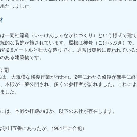
果たしました。
財
は一間社流造（いっけんしゃながれづくり）という様式で建て
統的な装飾が施されています。屋根は柿葺（こけらぶき）で、
梁行約2.8メートルと壮大な造りです。通常は覆殿に覆われてい
のある建築物です。
公開
）には、大規模な修復作業が行われ、2年にわたる修復が無事に
、本殿が一般公開され、多くの参拝者が訪れました。これによ
ました。
には、本殿や拝殿のほか、以下の末社が存在します。
砂川五番にあったが、1961年に合祀）