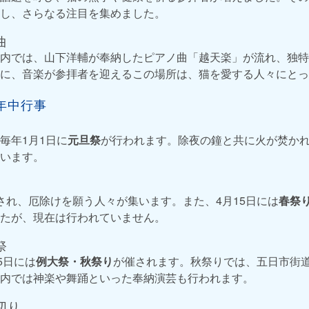
し、さらなる注目を集めました。
曲
内では、山下洋輔が奉納したピアノ曲「越天楽」が流れ、独特
に、音楽が参拝者を迎えるこの場所は、猫を愛する人々にとっ
年中行事
毎年1月1日に
元旦祭
が行われます。除夜の鐘と共に火が焚か
います。
され、厄除けを願う人々が集います。また、4月15日には
春祭
たが、現在は行われていません。
祭
5日には
例大祭・秋祭り
が催されます。秋祭りでは、五日市街
内では神楽や舞踊といった奉納演芸も行われます。
切り