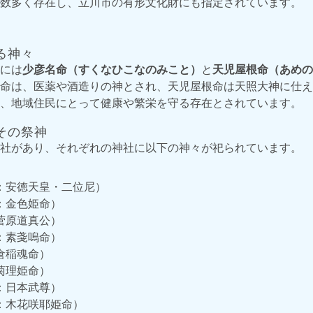
数多く存在し、立川市の有形文化財にも指定されています。
る神々
には
少彦名命（すくなひこなのみこと）
と
天児屋根命（あめの
命は、医薬や酒造りの神とされ、天児屋根命は天照大神に仕え
、地域住民にとって健康や繁栄を守る存在とされています。
その祭神
社があり、それぞれの神社に以下の神々が祀られています。
：安徳天皇・二位尼）
：金色姫命）
菅原道真公）
：素戔嗚命）
倉稲魂命）
菊理姫命）
：日本武尊）
：木花咲耶姫命）