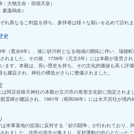
神：大物主命・崇徳天皇）
：素戔嗚命）
ぞれ異なるご利益を持ち、参拝者は様々な願いを込めて訪れま
歴史
29年（寛永6年）、後に砂川村となる地域の開拓に伴い、瑞穂
されました。その後、1738年（元文3年）には本殿が造営さ
います。本殿は、長い歴史を持ち、その文化的価値も高く評価さ
殿も建設され、神社の構造がさらに整備されました。
定
年）には阿豆佐味天神社の本殿が立川市の有形文化財に指定されまし
国慰霊碑が建設され、1961年（昭和36年）には水天宮社が境
り
域では米軍基地の拡張に反対する「砂川闘争」が行われており、
されました。住民や学生が集まり、反対運動の中心となったこ