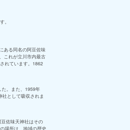
す。
町にある同名の阿豆佐味
れ、これが立川市内最古
れています。1862
た。また、1959年
内神社として吸収されま
阿豆佐味天神社はその
の場所は、地域の歴史