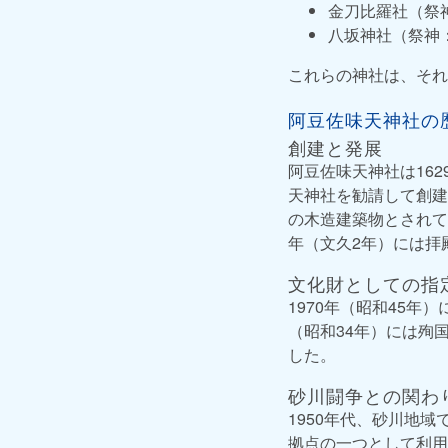
金刀比羅社（祭
八坂神社（祭神
これらの神社は、それ
阿豆佐味天神社の
創建と発展
阿豆佐味天神社は16
天神社を勧請して創建
の木造建築物とされて
年（文久2年）には拝
文化財としての指
1970年（昭和45
（昭和34年）には殉
した。
砂川闘争との関わ
1950年代、砂川地
拠点の一つとして利用