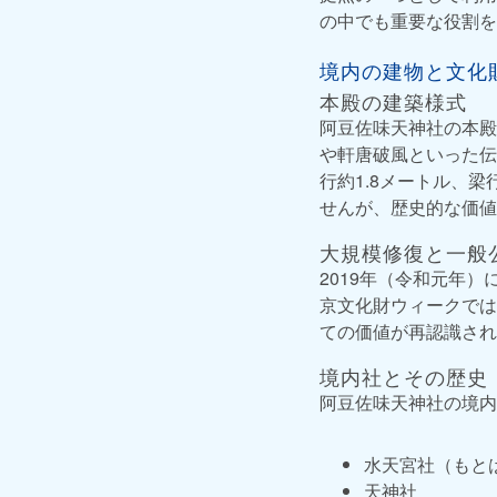
の中でも重要な役割を
境内の建物と文化
本殿の建築様式
阿豆佐味天神社の本殿
や軒唐破風といった伝
行約1.8メートル、
せんが、歴史的な価値
大規模修復と一般
2019年（令和元年
京文化財ウィークでは
ての価値が再認識され
境内社とその歴史
阿豆佐味天神社の境内
水天宮社（もとは
天神社