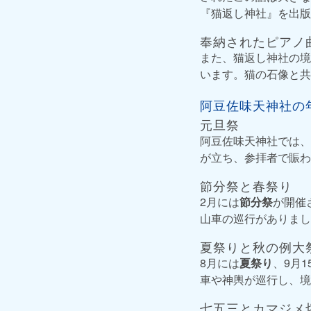
『猫返し神社』を出版
奉納されたピアノ
また、猫返し神社の境
います。猫の石像と共
阿豆佐味天神社の
元旦祭
阿豆佐味天神社では、
が立ち、参拝者で賑わ
節分祭と春祭り
2月には
節分祭
が開催
山車の巡行がありまし
夏祭りと秋の例大
8月には
夏祭り
、9月1
車や神輿が巡行し、境
七五三とカマジメ