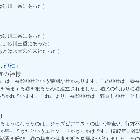
は砂川一番にあった）
は砂川三番にあった）
とは砂川三番にあった）
もとは水天宮の末社だった）
し神社」
猫の神様
には、蚕影神社という特別な社があります。この神社は、養蚕
を捕まえる猫を祀るために建立されました。狛犬の代わりに猫
描かれています。これにより、蚕影神社は「猫返し神社」とし
り
るようになったのは、ジャズピアニストの山下洋輔が、行方不
が帰ってきたというエピソードがきっかけです。1987年に雑
話題を呼び、猫の無事や健康を祈る参拝者が増えました。その後