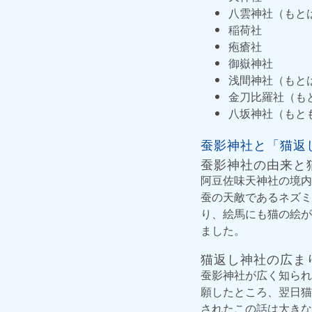
八雲神社（もと
稲荷社
疱瘡社
御嶽神社
浅間神社（もと
金刀比羅社（も
八坂神社（もと
蚕影神社と「猫返
蚕影神社の由来と
阿豆佐味天神社の境内
蚕の天敵であるネズミ
り、絵馬にも猫の絵が
ました。
猫返し神社の広ま
蚕影神社が広く知られ
願したところ、翌日猫
されたこの話は大きな