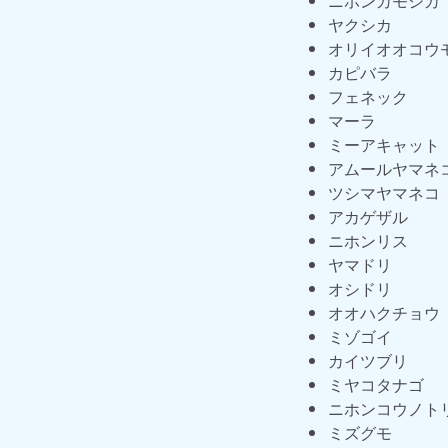
ニホンカモシカ
ヤクシカ
オリイオオコウ
カピバラ
フェネック
マーラ
ミーアキャット
アムールヤマネ
ツシマヤマネコ
アカゲザル
ニホンリス
ヤマドリ
オシドリ
オオハクチョウ
ミゾゴイ
カイツブリ
ミヤコタナゴ
ニホンコウノト
ミズグモ