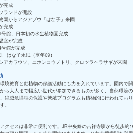
居が完成
ーツランドが開設
動物園からアジアゾウ「はな子」来園
山が完成
園1号館、日本初の水生植物園完成
鳥温室が完成
園4号館が完成
6日、はな子永眠（享年69）
ーラシアカワウソ、ニホンコウノトリ、クロツラヘラサギが来園
動
環境教育と動植物の保護活動にも力を入れています。園内で開
から大人まで幅広い世代が参加できるものが多く、自然環境の
、絶滅危惧種の保護や繁殖プログラムも積極的に行われており
す。
アクセスは非常に便利です。JR中央線の吉祥寺駅から徒歩約1