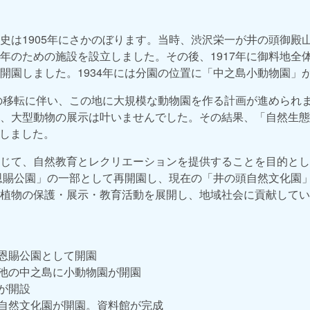
史は1905年にさかのぼります。当時、渋沢栄一が井の頭御殿
年のための施設を設立しました。その後、1917年に御料地全
開園しました。1934年には分園の位置に「中之島小動物園」
校の移転に伴い、この地に大規模な動物園を作る計画が進められ
、大型動物の展示は叶いませんでした。その結果、「自然生態
園しました。
じて、自然教育とレクリエーションを提供することを目的とし
頭恩賜公園」の一部として再開園し、現在の「井の頭自然文化園
植物の保護・展示・教育活動を展開し、地域社会に貢献してい
頭恩賜公園として開園
頭池の中之島に小動物園が開園
館が開設
頭自然文化園が開園。資料館が完成