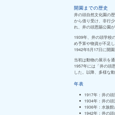
開園までの歴史
井の頭自然文化園の歴
から借り受け、非行少
れ、井の頭恩賜公園が
1939年、井の頭学
め予算や物資が不足し
1942年5月17日に開
当初は動物の展示を通
1957年には「井の
した。以降、多様な動
年表
1917年：井の
1934年：井の
1936年：水族
1942年：井の