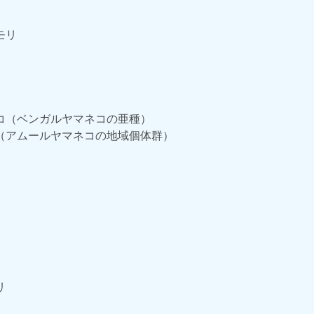
モリ
コ（ベンガルヤマネコの亜種）
（アムールヤマネコの地域個体群）
リ