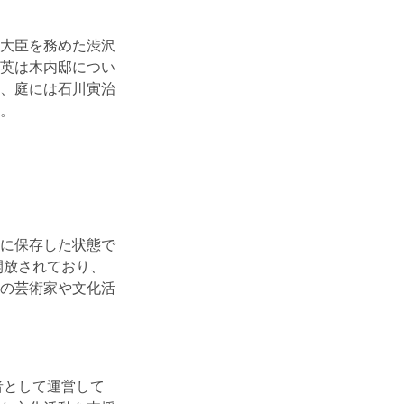
大臣を務めた渋沢
英は木内邸につい
、庭には石川寅治
。
に保存した状態で
開放されており、
の芸術家や文化活
者として運営して