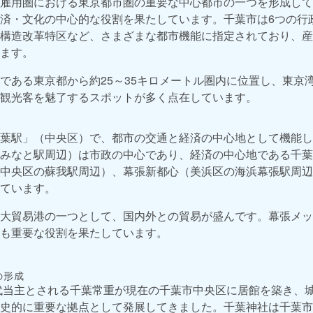
雇用圏における東京都市圏の重要な中心都市の一つを形成して
済・文化の中心的な役割を果たしています。千葉市は6つの行
構造改革特区など、さまざまな都市機能に指定されており、産
ます。
である東京都から約25～35キロメートル圏内に位置し、東京
観光客を魅了するスポットが多く点在しています。
葉駅」（中央区）で、都市の交通と経済の中心地として機能し
みなと駅周辺）は市政の中心であり、経済の中心地である千葉
中央区の蘇我駅周辺）、幕張新都心（美浜区の海浜幕張駅周辺
ています。
大貿易港の一つとして、国内外との貿易が盛んです。幕張メッ
も重要な役割を果たしています。
の形成
初代当主とされる千葉常重が現在の千葉市中央区に居館を築き、
史的に重要な拠点として発展してきました。千葉神社は千葉市