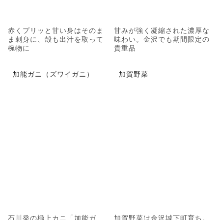
赤くプリッと甘い身はそのま
甘みが強く凝縮された濃厚な
ま刺身に、殻も出汁を取って
味わい。金沢でも期間限定の
椀物に
貴重品
加能ガニ（ズワイガニ）
加賀野菜
石川発の極上カニ「加能ガ
加賀野菜は金沢城下町育ち。