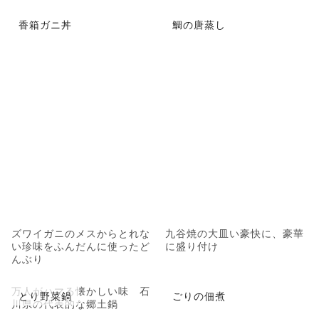
香箱ガニ丼
鯛の唐蒸し
ズワイガニのメスからとれな
九谷焼の大皿い豪快に、豪華
い珍味をふんだんに使ったど
に盛り付け
んぶり
万人がハマる懐かしい味 石
とり野菜鍋
ごりの佃煮
川県の代表的な郷土鍋