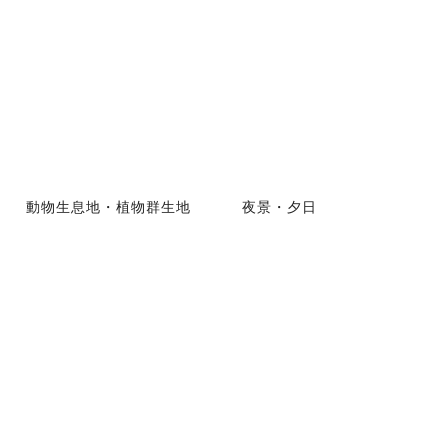
動物生息地・植物群生地
夜景・夕日