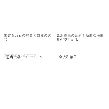
加賀百万石の歴史と自然の調
金沢市民の台所！新鮮な海鮮
和
丼が楽しめる
魅力的な忍者の世界
忍者武器ミュージアム
金沢和菓子