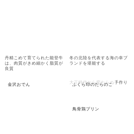
丹精こめて育てられた能登牛
冬の北陸を代表する海の幸ブ
は、肉質がきめ細かく脂質が
ランドを堪能する
良質
大正時代から変わらぬ手作り
金沢おでん
ふくら印のたらのこ
鳥骨鶏プリン