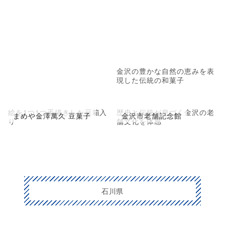
金沢の豊かな自然の恵みを表
現した伝統の和菓子
絵を1つ1つ手描きした豆箱入
歴史と伝統が息づく金沢の老
まめや金澤萬久 豆菓子
金沢市老舗記念館
り
舗文化を体感
石川県