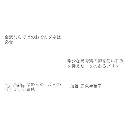
金沢ならではのおでんダネは
必食
希少な烏骨鶏の卵を使い甘み
を抑えたコクのあるプリン
もっちり・なめらか・ふんわ
ふくさ餅
加賀 五色生菓子
りと楽しい食感