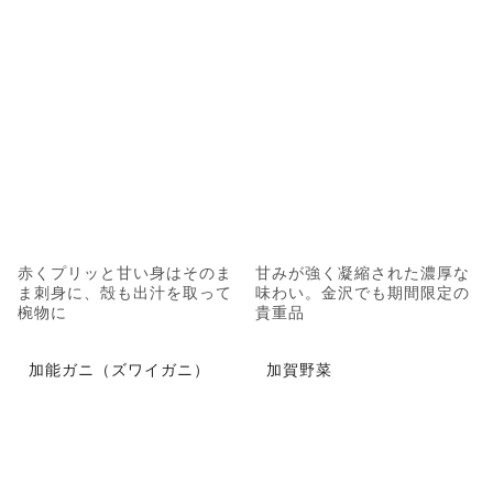
赤くプリッと甘い身はそのま
甘みが強く凝縮された濃厚な
ま刺身に、殻も出汁を取って
味わい。金沢でも期間限定の
椀物に
貴重品
加能ガニ（ズワイガニ）
加賀野菜