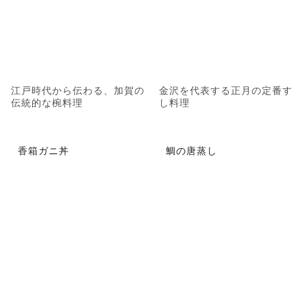
江戸時代から伝わる、加賀の
金沢を代表する正月の定番す
伝統的な椀料理
し料理
香箱ガニ丼
鯛の唐蒸し