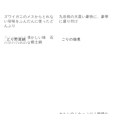
ズワイガニのメスからとれな
九谷焼の大皿い豪快に、豪華
い珍味をふんだんに使ったど
に盛り付け
んぶり
万人がハマる懐かしい味 石
とり野菜鍋
ごりの佃煮
川県の代表的な郷土鍋
カルシウムたっぷり！能登な