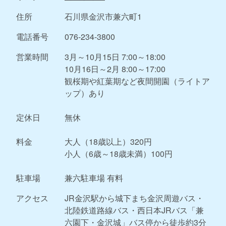
住所
石川県金沢市兼六町1
電話番号
076-234-3800
営業時間
3月～10月15日 7:00～18:00
10月16日～2月 8:00～17:00
観桜期や紅葉期など夜間開園（ライトア
ップ）あり
定休日
無休
料金
大人（18歳以上）320円
小人（6歳～18歳未満）100円
駐車場
兼六駐車場 有料
アクセス
JR金沢駅から城下まち金沢周遊バス・
北陸鉄道路線バス・西日本JRバス「兼
六園下・金沢城」バス停から徒歩約3分