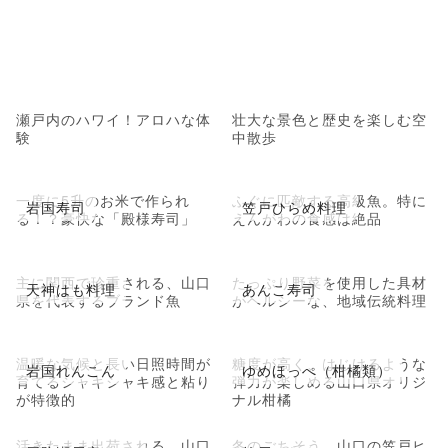
瀬戸内のハワイ！アロハな体
壮大な景色と歴史を楽しむ空
験
中散歩
一度に5升のお米で作られ
ふぐに匹敵する高級魚。特に
岩国寿司
笠戸ひらめ料理
る！？豪快な「殿様寿司」
えんがわの食感は絶品
主に関西で珍重される、山口
たっぷり野菜を使用した具材
天神はも料理
あんこ寿司
県を代表するブランド魚
がヘルシーな、地域伝統料理
温暖な気候と長い日照時間が
糖度が高く、はじけるような
岩国れんこん
ゆめほっぺ（柑橘類）
育てるシャキシャキ感と粘り
弾力が楽しめる山口県オリジ
が特徴的
ナル柑橘
活きたまま出荷される、山口
冬のごちそう、山口の笠戸ヒ