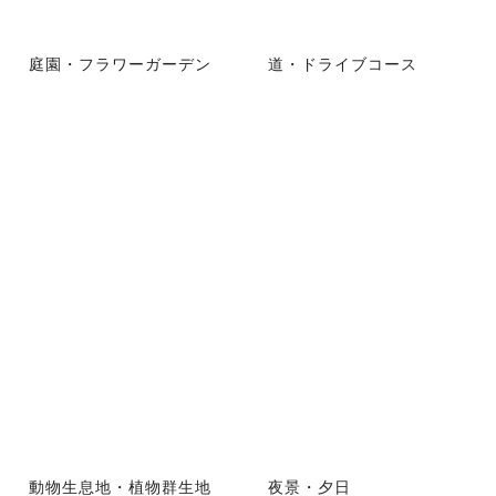
庭園・フラワーガーデン
道・ドライブコース
動物生息地・植物群生地
夜景・夕日