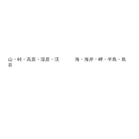
山・峠・高原・湿原・渓
海・海岸・岬・半島・島
谷