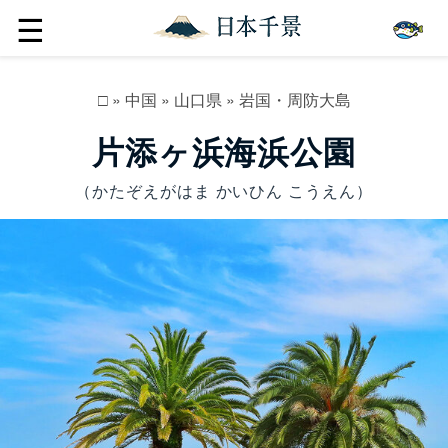
☰
□
»
中国
»
山口県
»
岩国・周防大島
片添ヶ浜海浜公園
（かたぞえがはま かいひん こうえん）