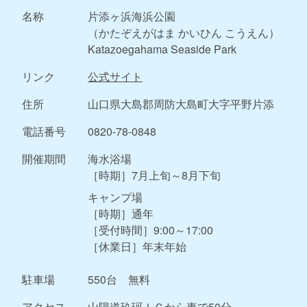
名称
片添ヶ浜海浜公園
（かたぞえがはま かいひん こうえん）
Katazoegahama Seaside Park
リンク
公式サイト
住所
山口県大島郡周防大島町大字平野片添
電話番号
0820-78-0848
開催期間
海水浴場
［時期］7月上旬～8月下旬
キャンプ場
［時期］通年
［受付時間］9:00～17:00
［休業日］年末年始
駐車場
550台 無料
アクセス
山陽道玖珂ＩＣから車で50分