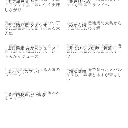
周防瀬戸産 たこ
笠戸ひらめ
のブランド魚。吸い付く美味
ラメが全国ブランドへ
しさが◎
曳き縄釣り漁業で一尾づつ丁
みかんの名産地周防大島から
周防瀬戸産 タチウオ
みかん鍋
寧に漁獲された張りのある太
うまれた変わり鍋
刀魚
一度飲んだら忘れない皮むき
菓子博で内閣総理大臣賞を受
山口県産 みかんジュース
月でひろった卵（銘菓）
搾り製法で抽出したストレー
賞した人気のまんまるスイー
トみかんジュース
ツ
1日に約2000個売れる人気の
潮流の速い海で育ったメバル
ほわり（スフレ）
糂汰味噌
スイーツ
が主役。味噌とネギが香ばし
い
和と洋が融合した目を奪われ
瀬戸内花嫁たい焼き
るスイーツ