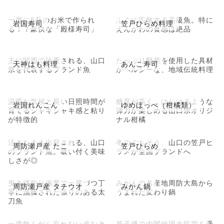
一度に5升のお米で作られ
ふぐに匹敵する高級魚。特に
岩国寿司
笠戸ひらめ料理
る！？豪快な「殿様寿司」
えんがわの食感は絶品
主に関西で珍重される、山口
たっぷり野菜を使用した具材
天神はも料理
あんこ寿司
県を代表するブランド魚
がヘルシーな、地域伝統料理
温暖な気候と長い日照時間が
糖度が高く、はじけるような
岩国れんこん
ゆめほっぺ（柑橘類）
育てるシャキシャキ感と粘り
弾力が楽しめる山口県オリジ
が特徴的
ナル柑橘
活きたまま出荷される、山口
冬のごちそう、山口の笠戸ヒ
周防瀬戸産 たこ
笠戸ひらめ
のブランド魚。吸い付く美味
ラメが全国ブランドへ
しさが◎
曳き縄釣り漁業で一尾づつ丁
みかんの名産地周防大島から
周防瀬戸産 タチウオ
みかん鍋
寧に漁獲された張りのある太
うまれた変わり鍋
刀魚
一度飲んだら忘れない皮むき
菓子博で内閣総理大臣賞を受