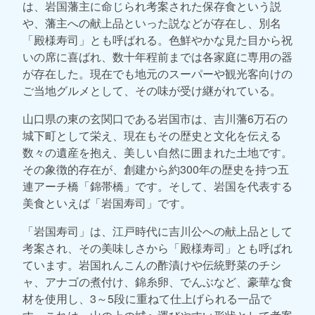
は、岩国藩主に命じられ考案された保存食という説
や、藩主への献上品といった説などが存在し、別名
「殿様寿司」とも呼ばれる。色鮮やかな見た目から祝
いの席に喜ばれ、数十年程前までは各家庭に専用の器
が存在した。現在でも地元のスーパーや観光客向けの
ご当地グルメとして、その味が受け継がれている。
山口県の東の玄関口である岩国市は、吉川藩6万石の
城下町として栄え、現在もその歴史と文化を伝える
数々の遺産を抱え、美しい自然に囲まれた土地です。
その象徴的存在が、創建から約300年の歴史を持つ五
連アーチ橋「錦帯橋」です。そして、岩国を代表する
美食といえば「岩国寿司」です。
「岩国寿司」は、江戸時代に吉川公への献上品として
考案され、その美味しさから「殿様寿司」とも呼ばれ
ています。岩国れんこんの酢漬けや伝統野菜のチシ
ャ、アナゴの煮付け、錦糸卵、でんぶなど、豪華な食
材を使用し、3～5段に重ねて仕上げられる一品で