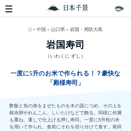
☰
□
»
中国
»
山口県
»
岩国・周防大島
岩国寿司
（いわくに ずし）
一度に5升のお米で作られる！？豪快な
「殿様寿司」
酢飯と魚の身をまぜたものを木の器につめ、その上を
錦糸卵やれんこん、しいたけなどで飾る。同様に何層
も重ね、重しで仕上げる押し寿司。一度に5升程の米
を用いて作られ、食前にそれを切り分けて食す。発祥