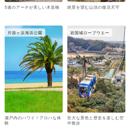
5連のアーチが美しい木造橋
絶景を望む山頂の復活天守
片添ヶ浜海浜公園
岩国城ロープウエー
瀬戸内のハワイ！アロハな体
壮大な景色と歴史を楽しむ空
験
中散歩