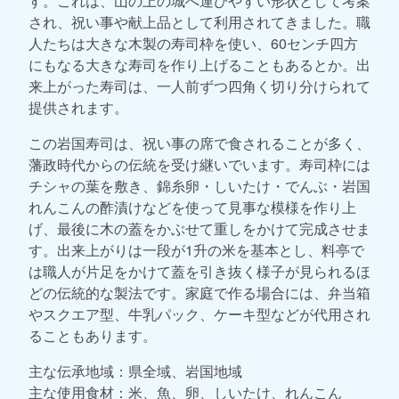
す。これは、山の上の城へ運びやすい形状として考案
され、祝い事や献上品として利用されてきました。職
人たちは大きな木製の寿司枠を使い、60センチ四方
にもなる大きな寿司を作り上げることもあるとか。出
来上がった寿司は、一人前ずつ四角く切り分けられて
提供されます。
この岩国寿司は、祝い事の席で食されることが多く、
藩政時代からの伝統を受け継いでいます。寿司枠には
チシャの葉を敷き、錦糸卵・しいたけ・でんぶ・岩国
れんこんの酢漬けなどを使って見事な模様を作り上
げ、最後に木の蓋をかぶせて重しをかけて完成させま
す。出来上がりは一段が1升の米を基本とし、料亭で
は職人が片足をかけて蓋を引き抜く様子が見られるほ
どの伝統的な製法です。家庭で作る場合には、弁当箱
やスクエア型、牛乳パック、ケーキ型などが代用され
ることもあります。
主な伝承地域：県全域、岩国地域
主な使用食材：米、魚、卵、しいたけ、れんこん