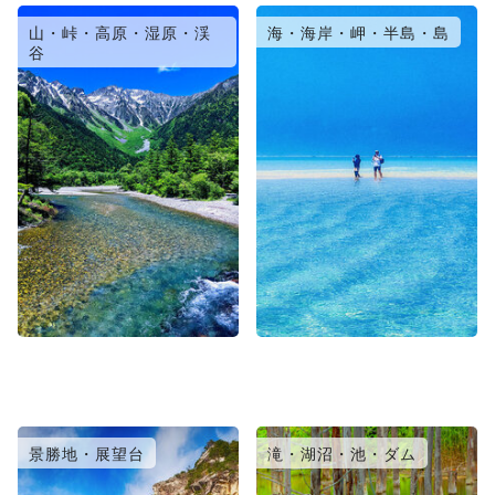
山・峠・高原・湿原・渓
海・海岸・岬・半島・島
谷
景勝地・展望台
滝・湖沼・池・ダム