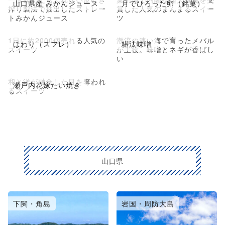
山口県産 みかんジュース
月でひろった卵（銘菓）
搾り製法で抽出したストレー
賞した人気のまんまるスイー
トみかんジュース
ツ
1日に約2000個売れる人気の
潮流の速い海で育ったメバル
ほわり（スフレ）
糂汰味噌
スイーツ
が主役。味噌とネギが香ばし
い
和と洋が融合した目を奪われ
瀬戸内花嫁たい焼き
るスイーツ
山口県
下関・角島
岩国・周防大島