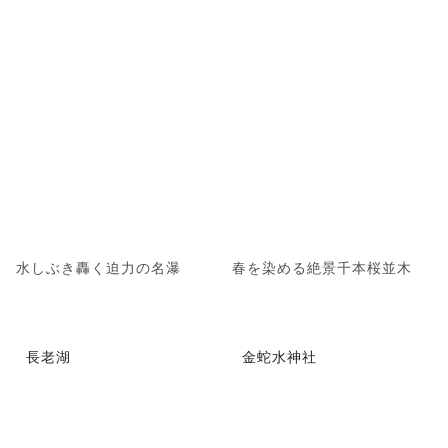
水しぶき轟く迫力の名瀑
春を染める絶景千本桜並木
長老湖
金蛇水神社