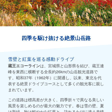
四季を駆け抜ける絶景山岳路
雪壁と紅葉を巡る感動ドライブ
蔵王エコーライン
は、宮城県と山形県を結び、蔵王連
峰を東西に横断する全長約26kmの山岳観光道路で
す。昭和37年（1962年）に開通し、以来、東北を代
表する絶景ドライブコースとして多くの観光客に親し
まれています。
この道路は標高差が大きく、四季折々で異なる美しい
風景を楽しめるのが最大の魅力です。春は雪の壁、夏
は新緑、秋は鮮やかな紅葉と、訪れるたびに違う表情