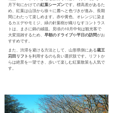
月下旬にかけての
紅葉シーズン
です。標高差があるた
め、紅葉は山頂から徐々に麓へと色づきが進み、長期
間にわたって楽しめます。赤や黄色、オレンジに染ま
るカエデやモミジ、緑の針葉樹が織りなすコントラス
トは、まさに錦の絨毯。見頃の10月中旬は観光客で
大変混雑するため、
早朝のドライブ
や
平日の訪問
がお
すすめです。
また、渋滞を避ける方法として、山形県側にある
蔵王
苅田リフト
を利用するのも良い選択肢です。リフトか
らは絶景を一望でき、歩いて楽しむ紅葉散策も人気で
す。