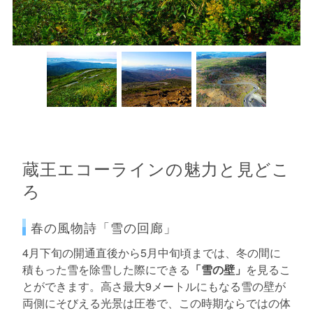
蔵王エコーラインの魅力と見どこ
ろ
春の風物詩「雪の回廊」
4月下旬の開通直後から5月中旬頃までは、冬の間に
積もった雪を除雪した際にできる
「雪の壁」
を見るこ
とができます。高さ最大9メートルにもなる雪の壁が
両側にそびえる光景は圧巻で、この時期ならではの体