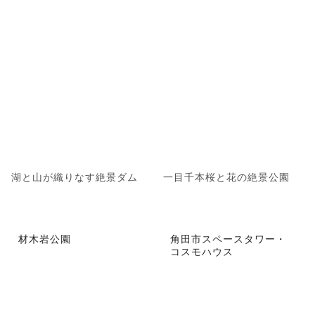
湖と山が織りなす絶景ダム
一目千本桜と花の絶景公園
材木岩公園
角田市スペースタワー・
コスモハウス