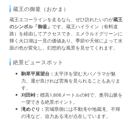
蔵王の御釜（おかま）
蔵王エコーラインを走るなら、ぜひ訪れたいのが
蔵王
のシンボル「御釜」
です。蔵王ハイライン（有料道
路）を経由してアクセスでき、エメラルドグリーンに
輝く火口湖は一見の価値あり。季節や天候によって水
面の色が変化し、幻想的な風景を見せてくれます。
絶景ビュースポット
駒草平展望台：
太平洋を望む大パノラマが魅
力。運が良ければ雲海を見られることもありま
す。
刈田峠：
標高1,606メートルの峠で、奥羽山脈を
一望できる絶景ポイント。
滝めぐり：
宮城県側には不動滝や地蔵滝、不帰
の滝など、迫力ある滝が点在しています。