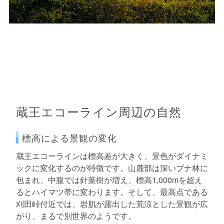
蔵王エコーライン周辺の自然
標高による景観の変化
蔵王エコーラインは標高差が大きく、景色がダイナミ
ックに変化するのが特徴です。山麓部は深いブナ林に
包まれ、中腹では針葉樹が増え、標高1,000mを超え
るとハイマツ帯に変わります。そして、最高点である
刈田峠付近では、岩肌が露出した荒涼とした景観が広
がり、まるで別世界のようです。