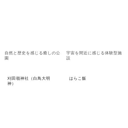
自然と歴史を感じる癒しの公
宇宙を間近に感じる体験型施
園
設
刈田嶺神社（白鳥大明
はらこ飯
神）