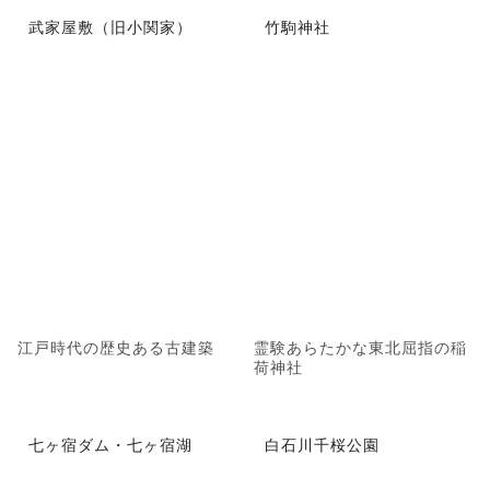
武家屋敷（旧小関家）
竹駒神社
江戸時代の歴史ある古建築
霊験あらたかな東北屈指の稲
荷神社
七ヶ宿ダム・七ヶ宿湖
白石川千桜公園