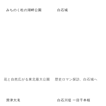
みちのく杜の湖畔公園
白石城
花と自然広がる東北最大公園
歴史ロマン探訪、白石城へ
滑津大滝
白石川堤 一目千本桜