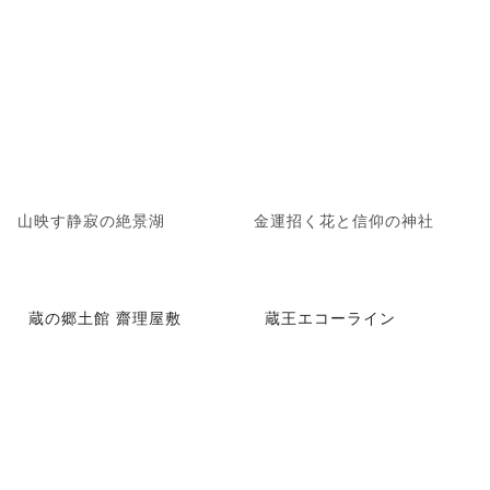
山映す静寂の絶景湖
金運招く花と信仰の神社
蔵の郷土館 齋理屋敷
蔵王エコーライン