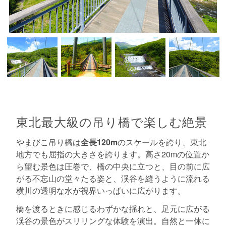
東北最大級の吊り橋で楽しむ絶景
やまびこ吊り橋は
全長120m
のスケールを誇り、東北
地方でも屈指の大きさを誇ります。高さ20mの位置か
ら望む景色は圧巻で、橋の中央に立つと、目の前に広
がる不忘山の堂々たる姿と、渓谷を縫うように流れる
横川の透明な水が視界いっぱいに広がります。
橋を渡るときに感じるわずかな揺れと、足元に広がる
渓谷の景色がスリリングな体験を演出。自然と一体に