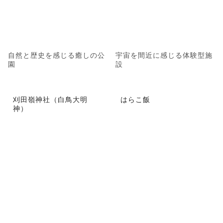
自然と歴史を感じる癒しの公
宇宙を間近に感じる体験型施
園
設
刈田嶺神社（白鳥大明
はらこ飯
神）