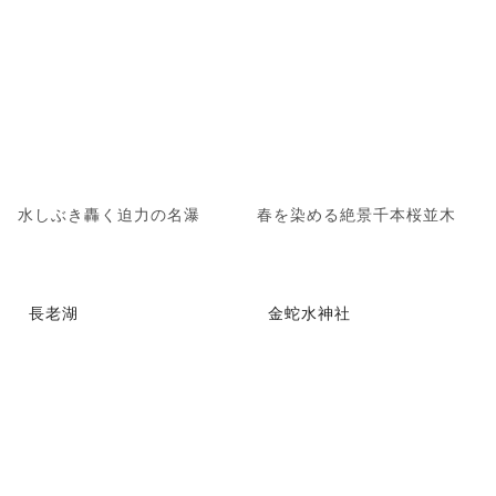
水しぶき轟く迫力の名瀑
春を染める絶景千本桜並木
長老湖
金蛇水神社