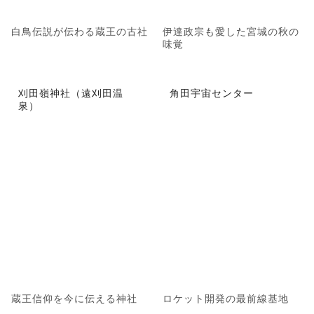
白鳥伝説が伝わる蔵王の古社
伊達政宗も愛した宮城の秋の
味覚
刈田嶺神社（遠刈田温
角田宇宙センター
泉）
蔵王信仰を今に伝える神社
ロケット開発の最前線基地