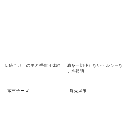
伝統こけしの里と手作り体験
油を一切使わないヘルシーな
手延乾麺
蔵王チーズ
鎌先温泉