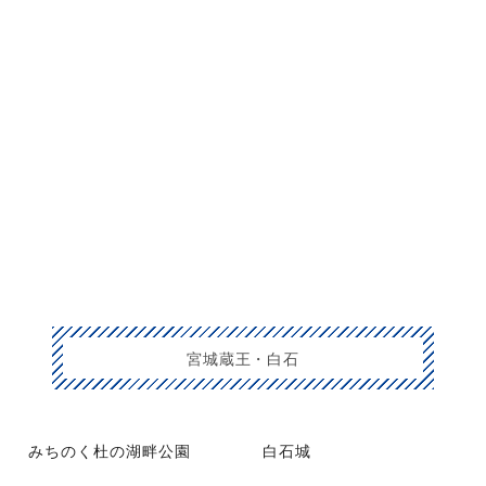
宮城蔵王・白石
みちのく杜の湖畔公園
白石城