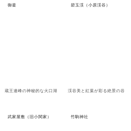
御釜
碧玉渓（小原渓谷）
蔵王連峰の神秘的な火口湖
渓谷美と紅葉が彩る絶景の谷
武家屋敷（旧小関家）
竹駒神社