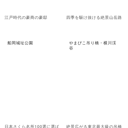
江戸時代の豪商の豪邸
四季を駆け抜ける絶景山岳路
船岡城址公園
やまびこ吊り橋・横川渓
谷
日本さくら名所100選に選ば
絶景広がる東北最大級の吊橋