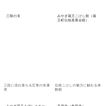
三階の滝
みやぎ蔵王こけし館（蔵
王町伝統産業会館）
三段に流れ落ちる圧巻の名瀑
伝統こけしの魅力に触れる体
美
験館
みやぎ蔵王えぼしスキー
高蔵寺（角田市）