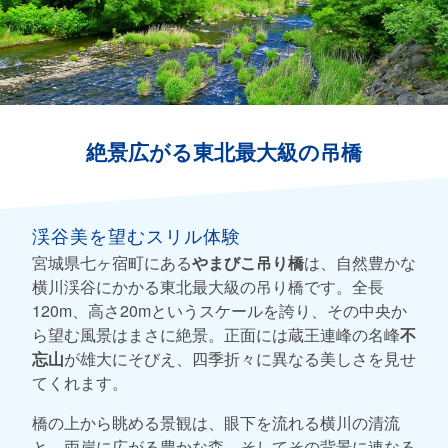
絶景広がる東北最大級の吊橋
渓谷美を望むスリル体験
宮城県七ヶ宿町にある
やまびこ吊り橋
は、自然豊かな
横川渓谷にかかる東北最大級の吊り橋です。全長
120m、高さ20mというスケールを誇り、その中央か
ら望む風景はまさに絶景。正面には蔵王連峰の名峰
不
忘山
が雄大にそびえ、四季折々に異なる美しさを見せ
てくれます。
橋の上から眺める景観は、眼下を流れる横川の清流
と、両岸に広がる豊かな森、そしてその背景に連なる