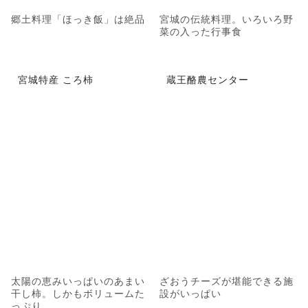
郷土料理「ほっき飯」は絶品
宮城の伝統料理。いろいろ野
菜の入った行事食
宮城特産 ころ柿
蔵王酪農センター
太陽の恵みいっぱいのあまい
ざおうチーズが堪能できる施
干し柿。しかもボリュームた
設がいっぱい
っぷり