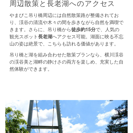
周辺散策と長老湖へのアクセス
やまびこ吊り橋周辺には自然散策路が整備されてお
り、渓谷の清流や木々の間を歩きながら自然を満喫で
きます。さらに、吊り橋から
徒歩約15分
で、人気の
観光スポット
長老湖
へアクセス可能。湖面に映る不忘
山の姿は絶景で、こちらも訪れる価値があります。
吊り橋と湖を組み合わせた散策プランなら、横川渓谷
の渓谷美と湖畔の静けさの両方を楽しめ、充実した自
然体験ができます。