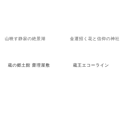
山映す静寂の絶景湖
金運招く花と信仰の神社
蔵の郷土館 齋理屋敷
蔵王エコーライン