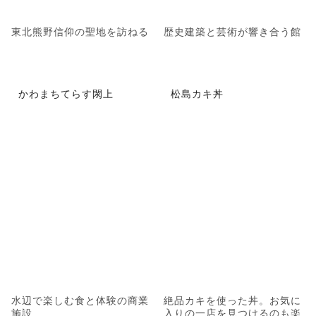
東北熊野信仰の聖地を訪ねる
歴史建築と芸術が響き合う館
かわまちてらす閖上
松島カキ丼
水辺で楽しむ食と体験の商業
絶品カキを使った丼。お気に
施設
入りの一店を見つけるのも楽