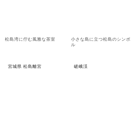
松島湾に佇む風雅な茶室
小さな島に立つ松島のシンボ
ル
宮城県 松島離宮
嵯峨渓