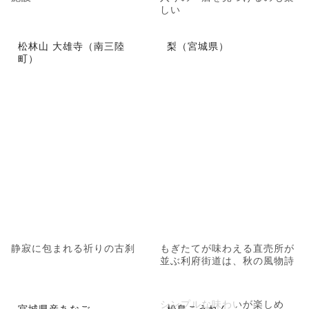
しい
松林山 大雄寺（南三陸
梨（宮城県）
町）
静寂に包まれる祈りの古刹
もぎたてが味わえる直売所が
並ぶ利府街道は、秋の風物詩
シンプルな味わいが楽しめ
宮城県産あなご
松島こうれん