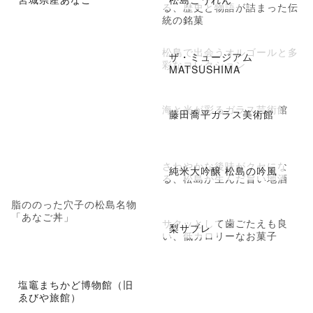
る、歴史と物語が詰まった伝
統の銘菓
松島で出会うオルゴールと多
ザ・ミュージアム
彩なコレクション
MATSUSHIMA
海と光が彩るガラス芸術館
藤田喬平ガラス美術館
さわやかな後味がクセにな
純米大吟醸 松島の吟風
る、松島が生んだ旨い地酒
脂ののった穴子の松島名物
「あなご丼」
サクッとして歯ごたえも良
梨サブレ
い、低カロリーなお菓子
塩竈まちかど博物館（旧
ゑびや旅館）