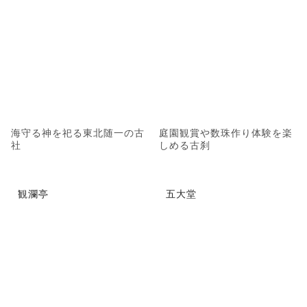
海守る神を祀る東北随一の古
庭園観賞や数珠作り体験を楽
社
しめる古刹
観瀾亭
五大堂