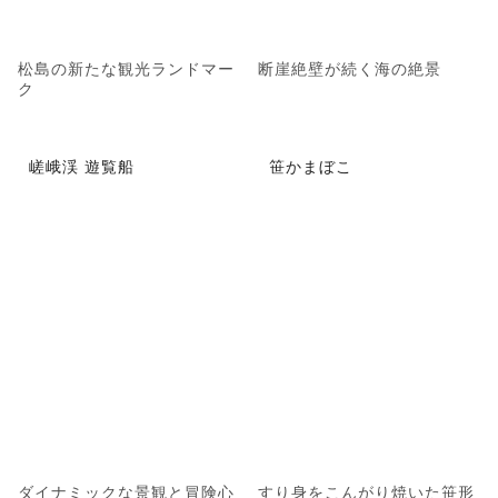
松島の新たな観光ランドマー
断崖絶壁が続く海の絶景
ク
嵯峨渓 遊覧船
笹かまぼこ
ダイナミックな景観と冒険心
すり身をこんがり焼いた笹形