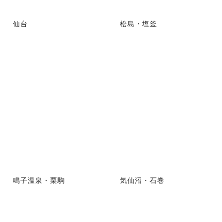
仙台
松島・塩釜
鳴子温泉・栗駒
気仙沼・石巻