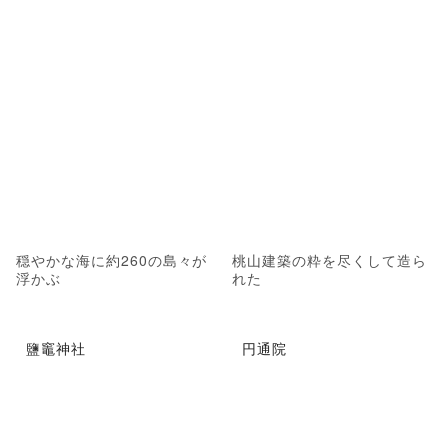
穏やかな海に約260の島々が
桃山建築の粋を尽くして造ら
浮かぶ
れた
鹽竈神社
円通院