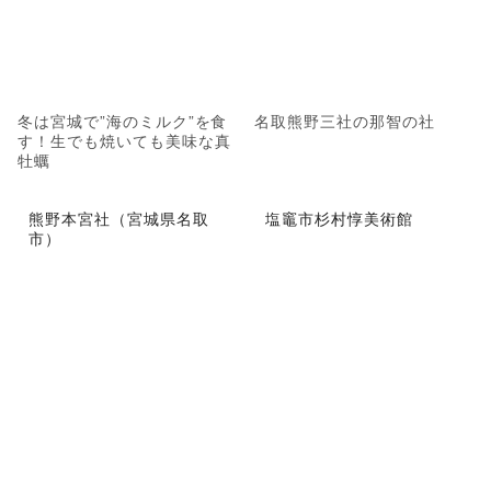
冬は宮城で”海のミルク”を食
名取熊野三社の那智の社
す！生でも焼いても美味な真
牡蠣
熊野本宮社（宮城県名取
塩竈市杉村惇美術館
市）