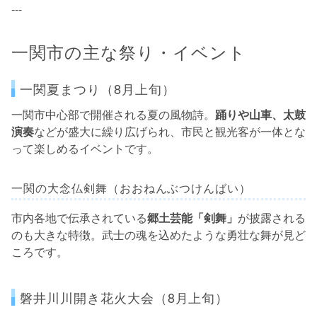
---
一関市の主な祭り・イベント
一関夏まつり（8月上旬）
一関市中心部で開催される夏の風物詩。
踊りや山車、太鼓
演奏
などが盛大に繰り広げられ、市民と観光客が一体とな
って楽しめるイベントです。
一関の大念仏剣舞（おおねんぶつけんばい）
市内各地で伝承されている
郷土芸能「剣舞」
が披露される
のも大きな特徴。武士の魂を込めたような勇壮な舞が見ど
ころです。
磐井川川開き花火大会（8月上旬）