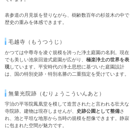
表参道の月見坂を登りながら、樹齢数百年の杉並木の中で
歴史の重みを体感できます。
毛越寺（もうつうじ）
かつては中尊寺を凌ぐ規模を誇った浄土庭園の名刹。現在
でも美しい池泉回遊式庭園が広がり、
極楽浄土の世界を表
現
しています。平安時代の浄土思想に基づいた庭園設計
は、国の特別史跡・特別名勝の二重指定を受けています。
無量光院跡（むりょうこういんあと）
宇治の平等院鳳凰堂を模して造営されたと言われる壮大な
寺院跡。建物は現存しませんが、
史跡公園として整備
さ
れ、池と平坦な地形から当時の規模を想像できます。静寂
に包まれた空間が魅力です。