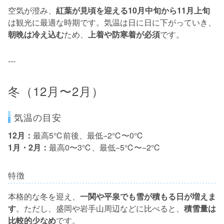
空気が澄み、
紅葉が見頃を迎える10月中旬から11月上旬
は観光に最適な時期です。気温は日に日に下がっていき、
朝晩は冷え込む
ため、
上着や防寒着が必須
です。
---
冬（12月〜2月）
気温の目安
12月：
最高5℃前後、最低−2℃〜0℃
1月・2月：
最高0〜3℃、最低−5℃〜−2℃
特徴
本格的な冬を迎え、
一関や平泉でも雪が積もる日が増えま
す
。ただし、盛岡や岩手山周辺などに比べると、
積雪量は
比較的少なめ
です。