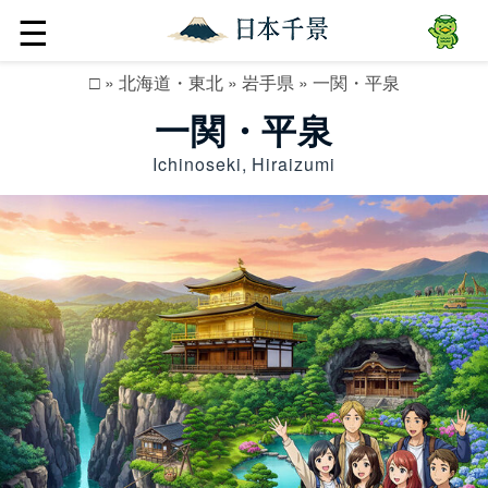
☰
□
»
北海道・東北
»
岩手県
»
一関・平泉
一関・平泉
Ichinoseki, Hiraizumi