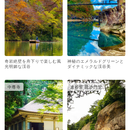
奇岩絶壁を舟下りで楽しむ風
神秘のエメラルドグリーンと
光明媚な渓谷
ダイナミックな渓谷美
中尊寺
達谷窟 毘沙門堂