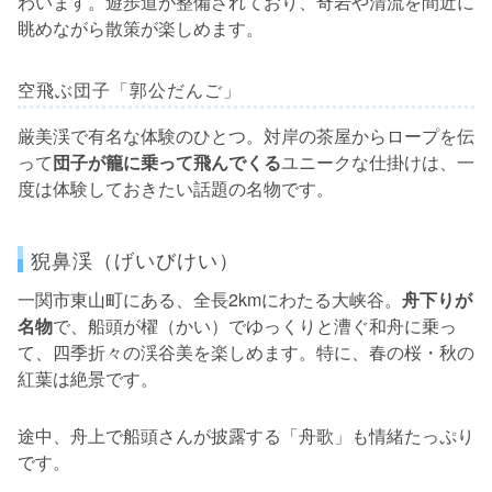
わいます。遊歩道が整備されており、奇岩や清流を間近に
眺めながら散策が楽しめます。
空飛ぶ団子「郭公だんご」
厳美渓で有名な体験のひとつ。対岸の茶屋からロープを伝
って
団子が籠に乗って飛んでくる
ユニークな仕掛けは、一
度は体験しておきたい話題の名物です。
猊鼻渓（げいびけい）
一関市東山町にある、全長2kmにわたる大峡谷。
舟下りが
名物
で、船頭が櫂（かい）でゆっくりと漕ぐ和舟に乗っ
て、四季折々の渓谷美を楽しめます。特に、春の桜・秋の
紅葉は絶景です。
途中、舟上で船頭さんが披露する「舟歌」も情緒たっぷり
です。