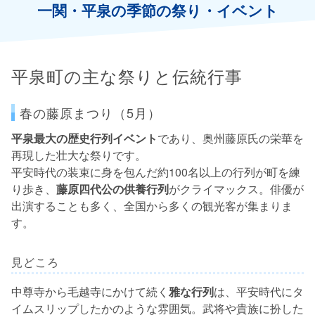
一関・平泉の季節の祭り・イベント
平泉町の主な祭りと伝統行事
春の藤原まつり（5月）
平泉最大の歴史行列イベント
であり、奥州藤原氏の栄華を
再現した壮大な祭りです。
平安時代の装束に身を包んだ約100名以上の行列が町を練
り歩き、
藤原四代公の供養行列
がクライマックス。俳優が
出演することも多く、全国から多くの観光客が集まりま
す。
見どころ
中尊寺から毛越寺にかけて続く
雅な行列
は、平安時代にタ
イムスリップしたかのような雰囲気。武将や貴族に扮した