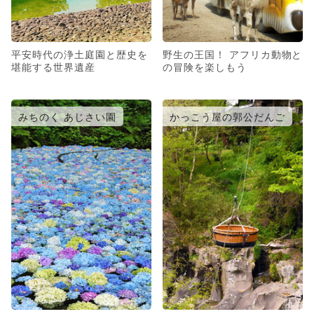
平安時代の浄土庭園と歴史を
野生の王国！ アフリカ動物と
堪能する世界遺産
の冒険を楽しもう
みちのく あじさい園
かっこう屋の郭公だんご