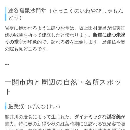
達谷窟毘沙門堂（たっこくのいわやびしゃもん
どう）
岩壁に抱かれるように建つお堂は、坂上田村麻呂が蝦夷征
伐の戦勝を祈って建立したと伝わります。
断崖に建つ朱塗
りの堂宇
が印象的で、訪れる者を圧倒します。磨崖仏や奥
の院も見どころです。
---
一関市内と周辺の自然・名所スポッ
ト
厳美渓（げんびけい）
磐井川の浸食によって生まれた、
ダイナミックな渓谷美
が
魅力。特に春の新緑や秋の紅葉時期には訪れる観光客で賑