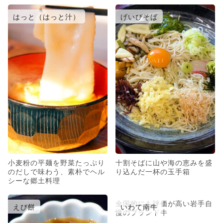
はっと（はっと汁）
げいびそば
小麦粉の平麺を野菜たっぷり
十割そばに山や海の恵みを盛
のだしで味わう、素朴でヘル
り込んだ一杯の玉手箱
シーな郷土料理
全国的にも評価が高い岩手自
えび餅
いわて南牛
慢のブランド牛