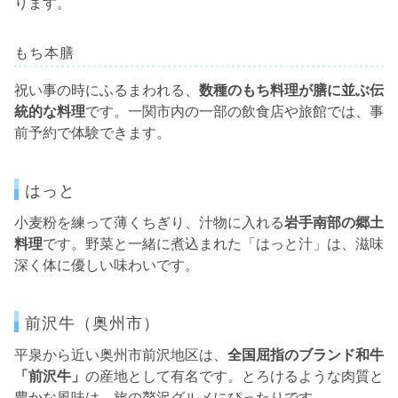
ります。
もち本膳
祝い事の時にふるまわれる、
数種のもち料理が膳に並ぶ伝
統的な料理
です。一関市内の一部の飲食店や旅館では、事
前予約で体験できます。
はっと
小麦粉を練って薄くちぎり、汁物に入れる
岩手南部の郷土
料理
です。野菜と一緒に煮込まれた「はっと汁」は、滋味
深く体に優しい味わいです。
前沢牛（奥州市）
平泉から近い奥州市前沢地区は、
全国屈指のブランド和牛
「前沢牛」
の産地として有名です。とろけるような肉質と
豊かな風味は、旅の贅沢グルメにぴったりです。