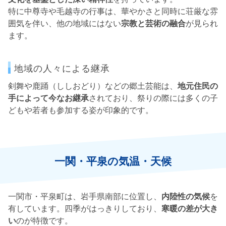
特に中尊寺や毛越寺の行事は、華やかさと同時に荘厳な雰
囲気を伴い、他の地域にはない
宗教と芸術の融合
が見られ
ます。
地域の人々による継承
剣舞や鹿踊（ししおどり）などの郷土芸能は、
地元住民の
手によって今なお継承
されており、祭りの際には多くの子
どもや若者も参加する姿が印象的です。
一関・平泉の気温・天候
一関市・平泉町は、岩手県南部に位置し、
内陸性の気候
を
有しています。四季がはっきりしており、
寒暖の差が大き
い
のが特徴です。