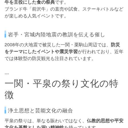
牛を主役にした食の祭典
です。
ブランド牛「前沢牛」の直売や試食、ステーキバトルなど
が楽しめる人気イベントです。
岩手・宮城内陸地震の教訓を伝える催し
2008年の大地震で被災した一関・栗駒山周辺では、
防災
をテーマにしたイベントや震災学習
が行われており、近年
では体験型の防災観光も注目されています。
---
一関・平泉の祭り文化の特
徴
浄土思想と芸能文化の融合
平泉の祭りは、単なる賑わいではなく、
仏教的思想や平安
文化を基盤とした深い精神性
を持っています。