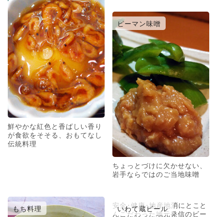
ピーマン味噌
鮮やかな紅色と香ばしい香り
が食欲をそそる、おもてなし
伝統料理
ちょっとづけに欠かせない、
岩手ならではのご当地味噌
安全･健康･地産地消にとこと
もち料理
いわて蔵ビール
んこだわった地元発信のビー