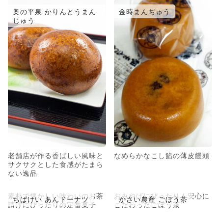
奥の平泉 かりんとうまん
金時まんぢゅう
じゅう
老舗店が作る香ばしい風味と
なめらかなこし餡の薄皮饅頭
サクサクとした食感がたまら
ない逸品
素朴で懐かしい味わいのお茶
おみやげにぴったり！安心に
ちばけい あんドーナツ
かさい農産 ごぼう茶
請けにぴったりの定番菓子
こだわったごぼう茶