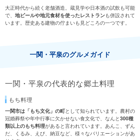
大正時代から続く老舗酒造。蔵見学や日本酒の試飲も可能
で、
地ビールや地元食材を使ったレストラン
も併設されて
います。歴史ある建物の佇まいも見どころの一つです。
一関・平泉のグルメガイド
一関・平泉の代表的な郷土料理
もち料理
一関市は「もち文化」の町
として知られています。農村の
冠婚葬祭や年中行事に欠かせない食文化で、なんと
300種
類以上のもち料理
があると言われています。あんこ、ずん
だ、くるみ、えび、納豆など、様々なバリエーションがあ