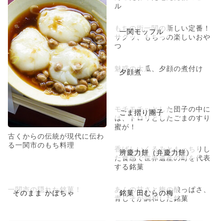
ル
もちの街一関の新しい定番！
一関モッフル
サクッ、もちっの楽しいおや
つ
魅惑の大瓜、夕顔の煮付け
夕顔煮
モチモチッとした団子の中に
ごま摺り團子
は、トロリとしたごまのすり
蜜が！
古くからの伝統が現代に伝わ
る一関市のもち料理
香ばしいくるみともっちりし
辨慶力餅（弁慶力餅）
た食感で世界遺産の町を代表
する銘菓
一関市の隠れた銘菓！
あんの甘さと梅の酸っぱさ、
そのまま かぼちゃ
銘菓 田むらの梅
青じそが調和した銘菓