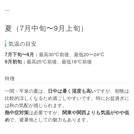
---
夏（7月中旬〜9月上旬）
気温の目安
7月下旬〜8月：
最高30℃前後、最低20〜24℃
9月初旬：
最高25℃前後、最低18℃前後
特徴
一関・平泉の夏は、
日中は暑く湿度も高い
ですが、朝晩は
比較的涼しくなるため過ごしやすいです。特にお盆過ぎに
は秋の気配が感じられます。
熱中症対策
は必要ですが、
関東や関西よりも気温がやや低
め
で、避暑地としての魅力もあります。