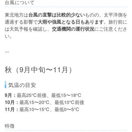
台風について
東北地方は
台風の直撃は比較的少ない
ものの、太平洋側を
通過する影響で
大雨や強風となる日もあります
。旅行前に
は天気予報を確認し、
交通機関の運行状況
にご注意くださ
い。
---
秋（9月中旬〜11月）
気温の目安
9月：
最高25℃前後、最低15〜18℃
10月：
最高15〜20℃、最低10℃前後
11月：
最高10〜15℃、最低0〜5℃
特徴