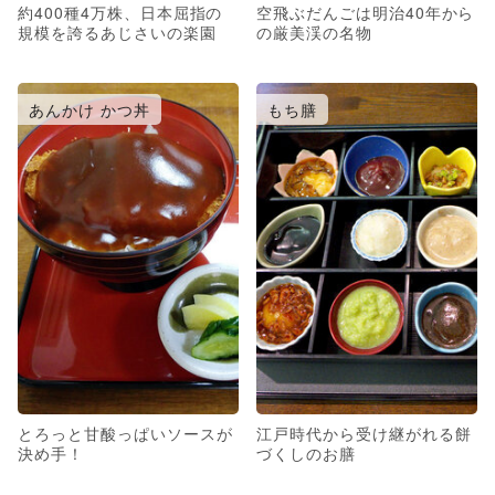
約400種4万株、日本屈指の
空飛ぶだんごは明治40年から
規模を誇るあじさいの楽園
の厳美渓の名物
あんかけ かつ丼
もち膳
とろっと甘酸っぱいソースが
江戸時代から受け継がれる餅
決め手！
づくしのお膳