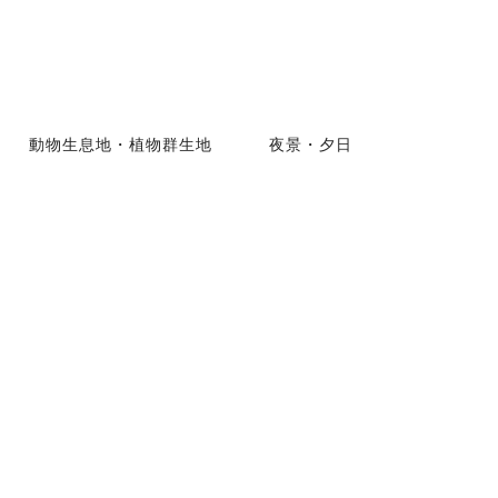
動物生息地・植物群生地
夜景・夕日