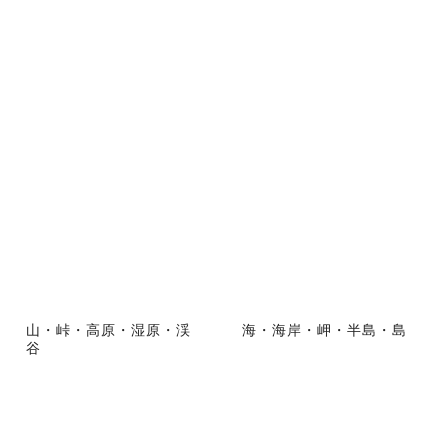
山・峠・高原・湿原・渓
海・海岸・岬・半島・島
谷