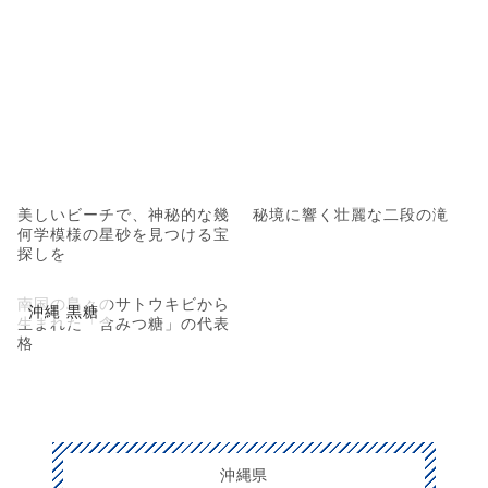
美しいビーチで、神秘的な幾
秘境に響く壮麗な二段の滝
何学模様の星砂を見つける宝
探しを
南国の島々のサトウキビから
沖縄 黒糖
生まれた「含みつ糖」の代表
格
沖縄県