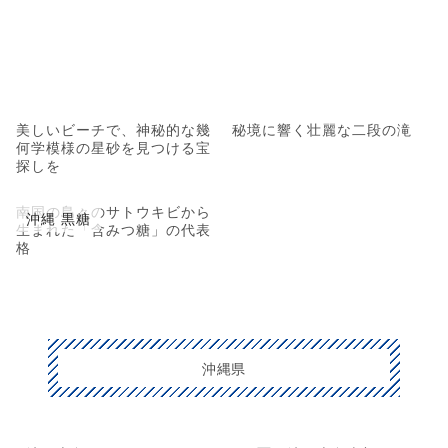
美しいビーチで、神秘的な幾
秘境に響く壮麗な二段の滝
何学模様の星砂を見つける宝
探しを
南国の島々のサトウキビから
沖縄 黒糖
生まれた「含みつ糖」の代表
格
沖縄県