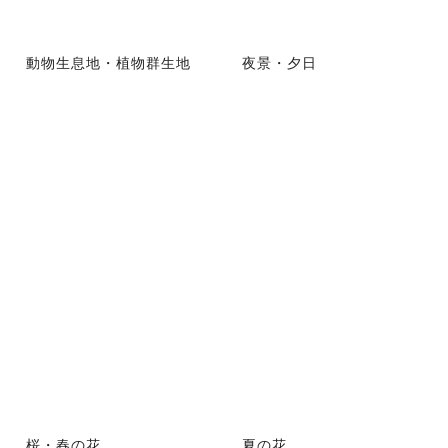
動物生息地・植物群生地
夜景・夕日
桜・春の花
夏の花