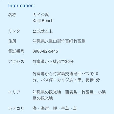
Information
名称
カイジ浜
Kaiji Beach
リンク
公式サイト
住所
沖縄県八重山郡竹富町竹富島
電話番号
0980-82-5445
アクセス
竹富港から徒歩で30分
竹富港から竹富島交通巡回バスで10
分、バス停：カイジ浜下車、徒歩1分
エリア
沖縄県の観光地
西表島・竹富島・小浜
島の観光地
カテゴリ
海・海岸・岬・半島・島