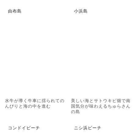
由布島
小浜島
水牛が導く牛車に揺られての
美しい海とサトウキビ畑で南
んびりと海の中を進む
国気分が味わえるちゅらさん
の島
コンドイビーチ
ニシ浜ビーチ