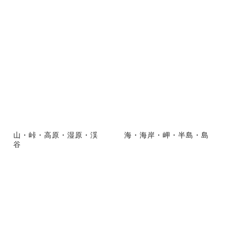
山・峠・高原・湿原・渓
海・海岸・岬・半島・島
谷