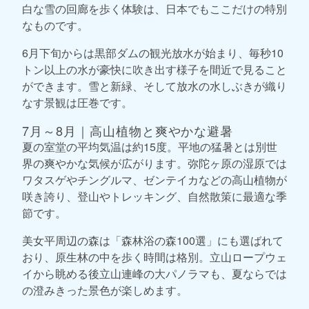
白な雪の回廊を歩く体験は、日本でもここだけの特別
なものです。
6月下旬からは黒部ダムの観光放水が始まり、毎秒10
トン以上の水が豪快に吹き出す様子を間近で見ること
ができます。雪と新緑、そして放水の水しぶきが織り
なす景観は圧巻です。
7月～8月｜高山植物と爽やかな避暑
夏の室堂の平均気温は約15度。平地の猛暑とは別世
界の爽やかな気候が広がります。弥陀ヶ原の湿原では
ワタスゲやチングルマ、ゼンテイカなどの高山植物が
咲き誇り、登山やトレッキング、自然散策に最適な季
節です。
美女平周辺の森は「森林浴の森100選」にも選ばれて
おり、原生林の中を歩く時間は格別。立山ロープウェ
イから眺める後立山連峰の大パノラマも、夏ならでは
の澄みきった景色が楽しめます。