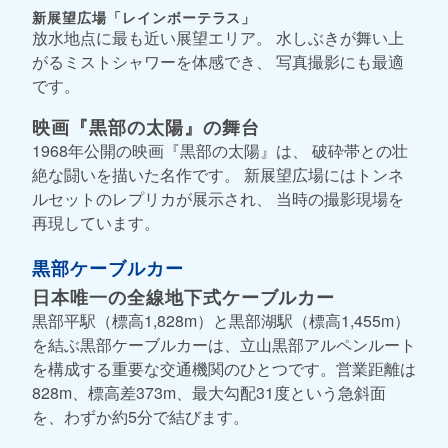
新展望広場「レインボーテラス」
放水地点に最も近い展望エリア。 水しぶきが舞い上
がるミストシャワーを体感でき、 写真撮影にも最適
です。
映画『黒部の太陽』の舞台
1968年公開の映画『黒部の太陽』は、 破砕帯との壮
絶な闘いを描いた名作です。 新展望広場にはトンネ
ルセットのレプリカが展示され、 当時の撮影現場を
再現しています。
黒部ケーブルカー
日本唯一の全線地下式ケーブルカー
黒部平駅（標高1,828m）と黒部湖駅（標高1,455m）
を結ぶ黒部ケーブルカーは、立山黒部アルペンルート
を構成する重要な交通機関のひとつです。営業距離は
828m、標高差373m、最大勾配31度という急斜面
を、わずか約5分で結びます。