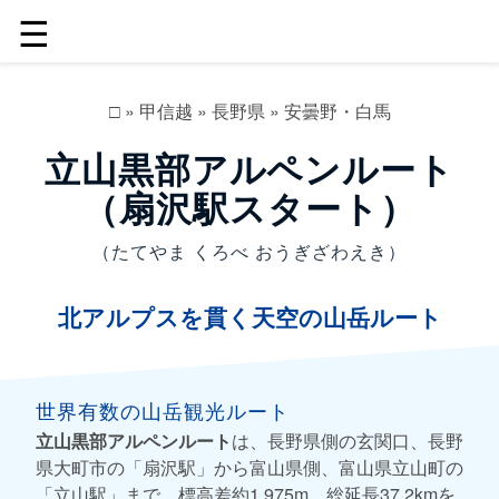
☰
□
»
甲信越
»
長野県
»
安曇野・白馬
立山黒部アルペンルート
（扇沢駅スタート）
（たてやま くろべ おうぎざわえき）
北アルプスを貫く天空の山岳ルート
世界有数の山岳観光ルート
立山黒部アルペンルート
は、長野県側の玄関口、長野
県大町市の「扇沢駅」から富山県側、富山県立山町の
「立山駅」まで、標高差約1,975m、総延長37.2kmを