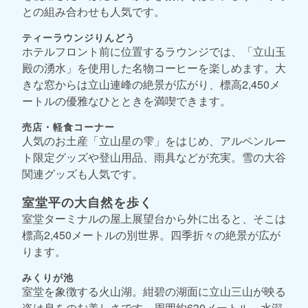
との組み合わせも人気です。
ティーラウンジりんどう
ホテルフロント前に位置するラウンジでは、「立山玉
殿の湧水」を使用した名物コーヒーを楽しめます。大
きな窓からは立山連峰の絶景が広がり、標高2,450メ
ートルの優雅なひとときを満喫できます。
売店・軽食コーナー
人気のお土産「立山星の雫」をはじめ、アルペンルー
ト限定グッズや登山用品、雨具などが充実。雪の大谷
関連グッズも人気です。
室堂平の大自然を歩く
室堂ターミナルの屋上展望台から外に出ると、そこは
標高2,450メートルの別世界。四季折々の絶景が広が
ります。
みくりが池
室堂を象徴する火山湖。紺碧の湖面に立山三山が映る
姿は息をのむ美しさです。周囲約630メートル、水深