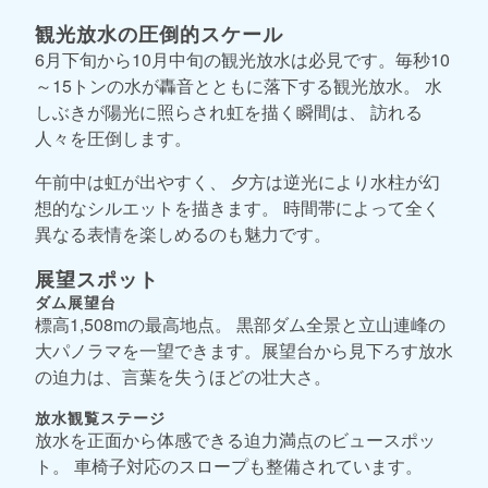
観光放水の圧倒的スケール
6月下旬から10月中旬の観光放水は必見です。毎秒10
～15トンの水が轟音とともに落下する観光放水。 水
しぶきが陽光に照らされ虹を描く瞬間は、 訪れる
人々を圧倒します。
午前中は虹が出やすく、 夕方は逆光により水柱が幻
想的なシルエットを描きます。 時間帯によって全く
異なる表情を楽しめるのも魅力です。
展望スポット
ダム展望台
標高1,508mの最高地点。 黒部ダム全景と立山連峰の
大パノラマを一望できます。展望台から見下ろす放水
の迫力は、言葉を失うほどの壮大さ。
放水観覧ステージ
放水を正面から体感できる迫力満点のビュースポッ
ト。 車椅子対応のスロープも整備されています。