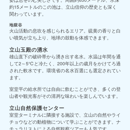
約15メートルのこの池は、立山信仰の歴史とも深く
関わっています。
地獄谷
火山活動の息吹を感じられるエリア。硫黄の香りと白
い噴気が立ち上り、地球の鼓動を体感できます。
立山玉殿の湧水
雄山直下の破砕帯から湧き出す名水。水温は年間を通
して2～5℃と冷たく、200年以上の歳月をかけてろ過
された軟水です。環境省の名水百選にも選定されてい
ます。
室堂平の給水所では自由に飲むことができ、多くの登
山者や観光客がその清冽な味わいを楽しんでいます。
立山自然保護センター
室堂ターミナルに隣接する施設で、立山の自然やライ
チョウなどの動植物について学ぶことができます。ナ
チュラリストによる自然観察ツアーも人気です。