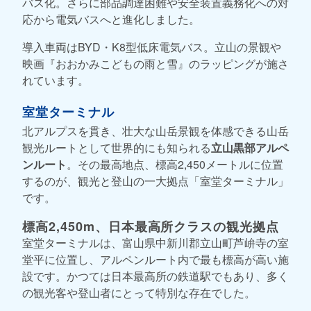
バス化。さらに部品調達困難や安全装置義務化への対
応から電気バスへと進化しました。
導入車両はBYD・K8型低床電気バス。立山の景観や
映画『おおかみこどもの雨と雪』のラッピングが施さ
れています。
室堂ターミナル
北アルプスを貫き、壮大な山岳景観を体感できる山岳
観光ルートとして世界的にも知られる
立山黒部アルペ
ンルート
。その最高地点、標高2,450メートルに位置
するのが、観光と登山の一大拠点「室堂ターミナル」
です。
標高2,450m、日本最高所クラスの観光拠点
室堂ターミナルは、富山県中新川郡立山町芦峅寺の室
堂平に位置し、アルペンルート内で最も標高が高い施
設です。かつては日本最高所の鉄道駅でもあり、多く
の観光客や登山者にとって特別な存在でした。