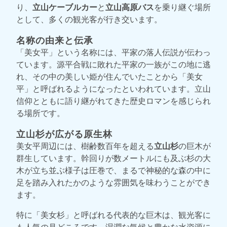
り、
立山ケーブルカー
と
立山高原バス
を乗り継ぐ場所
として、多くの観光客が行き交います。
名称の由来と伝承
「美女平」という名称には、平家の落人伝説が伝わっ
ています。源平合戦に敗れた平家の一族がこの地に逃
れ、その中の美しい姫が住んでいたことから「美女
平」と呼ばれるようになったといわれています。立山
信仰とともに語り継がれてきた歴史ロマンを感じられ
る場所です。
立山杉が広がる原生林
美女平周辺には、樹齢数百年を超える
立山杉
の巨木が
群生しています。幹回りが数メートルにも及ぶ杉の大
木が立ち並ぶ様子は圧巻で、まるで神秘的な森の中に
足を踏み入れたかのような雰囲気を味わうことができ
ます。
特に「美女杉」と呼ばれる代表的な巨木は、観光客に
も人気の見どころです。湿潤な気候と豊かな水資源に