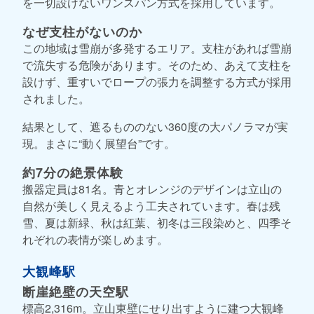
を一切設けないワンスパン方式を採用しています。
なぜ支柱がないのか
この地域は雪崩が多発するエリア。支柱があれば雪崩
で流失する危険があります。そのため、あえて支柱を
設けず、重すいでロープの張力を調整する方式が採用
されました。
結果として、遮るもののない360度の大パノラマが実
現。まさに“動く展望台”です。
約7分の絶景体験
搬器定員は81名。青とオレンジのデザインは立山の
自然が美しく見えるよう工夫されています。春は残
雪、夏は新緑、秋は紅葉、初冬は三段染めと、四季そ
れぞれの表情が楽しめます。
大観峰駅
断崖絶壁の天空駅
標高2,316m。立山東壁にせり出すように建つ大観峰