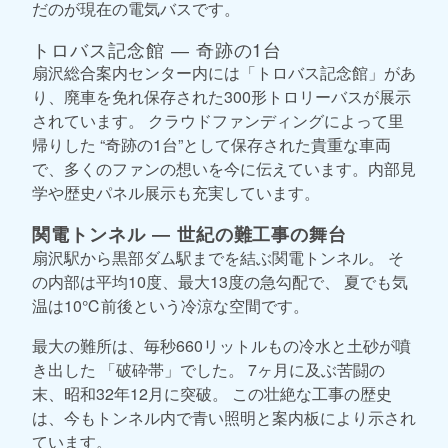
だのが現在の電気バスです。
トロバス記念館 ― 奇跡の1台
扇沢総合案内センター内には「トロバス記念館」があ
り、廃車を免れ保存された300形トロリーバスが展示
されています。 クラウドファンディングによって里
帰りした “奇跡の1台”として保存された貴重な車両
で、多くのファンの想いを今に伝えています。内部見
学や歴史パネル展示も充実しています。
関電トンネル ― 世紀の難工事の舞台
扇沢駅から黒部ダム駅までを結ぶ関電トンネル。 そ
の内部は平均10度、最大13度の急勾配で、 夏でも気
温は10℃前後という冷涼な空間です。
最大の難所は、毎秒660リットルもの冷水と土砂が噴
き出した 「破砕帯」でした。 7ヶ月に及ぶ苦闘の
末、昭和32年12月に突破。 この壮絶な工事の歴史
は、今もトンネル内で青い照明と案内板により示され
ています。