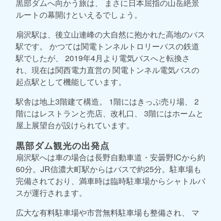
黒部ダムへ向かう旅は、 まさに日本屈指の山岳絶景
ルートの幕開けといえるでしょう。
扇沢駅は、後立山連峰の大自然に抱かれた高地のバス
駅です。 かつては関電トンネルトロリーバスの鉄道
駅でしたが、 2019年4月より電気バスへと転換さ
れ、現在は関西電力直営の 関電トンネル電気バスの
起点駅として機能しています。
駅舎は地上3階建て構造。 1階にはきっぷ売り場、 2
階にはレストランと売店、改札口、 3階にはホームと
屋上展望台が設けられています。
黒部ダム観光の出発点
扇沢駅へは車の場合は長野自動車道・安曇野ICから約
60分。JR信濃大町駅からはバスで約25分。駐車場も
完備されており、満車時は臨時駐車場からシャトルバ
スが運行されます。
広大な有料駐車場や市営無料駐車場も整備され、 マ