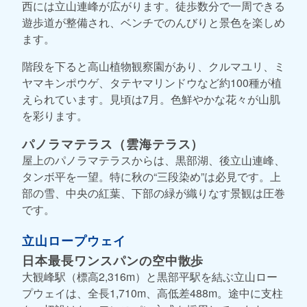
西には立山連峰が広がります。徒歩数分で一周できる
遊歩道が整備され、ベンチでのんびりと景色を楽しめ
ます。
階段を下ると高山植物観察園があり、クルマユリ、ミ
ヤマキンポウゲ、タテヤマリンドウなど約100種が植
えられています。見頃は7月。色鮮やかな花々が山肌
を彩ります。
パノラマテラス（雲海テラス）
屋上のパノラマテラスからは、黒部湖、後立山連峰、
タンボ平を一望。特に秋の“三段染め”は必見です。上
部の雪、中央の紅葉、下部の緑が織りなす景観は圧巻
です。
立山ロープウェイ
日本最長ワンスパンの空中散歩
大観峰駅（標高2,316m）と黒部平駅を結ぶ立山ロー
プウェイは、全長1,710m、高低差488m。途中に支柱