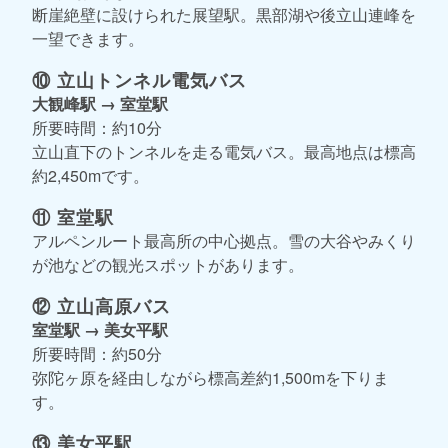
断崖絶壁に設けられた展望駅。黒部湖や後立山連峰を
一望できます。
⑩ 立山トンネル電気バス
大観峰駅 → 室堂駅
所要時間：約10分
立山直下のトンネルを走る電気バス。最高地点は標高
約2,450mです。
⑪ 室堂駅
アルペンルート最高所の中心拠点。雪の大谷やみくり
が池などの観光スポットがあります。
⑫ 立山高原バス
室堂駅 → 美女平駅
所要時間：約50分
弥陀ヶ原を経由しながら標高差約1,500mを下りま
す。
⑬ 美女平駅