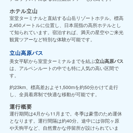
ホテル立山
室堂ターミナルと直結する山岳リゾートホテル。標高
2,450メートルに位置し、日本屈指の高所ホテルとし
て知られています。宿泊すれば、満天の星空やご来光
観賞ツアーなど特別な体験が可能です。
立山高原バス
美女平駅から室堂ターミナルまでを結ぶ
立山高原バス
は、アルペンルートの中でも特に人気の高い区間で
す。
約23km、標高差およそ1,500mを約50分かけて走行
し、全員着席制で快適な移動が可能です。
運行概要
運行期間は4月から11月まで。冬季は豪雪のため運休
となります。運行間隔は約40分。途中には弥陀ヶ原
や天狗平など、自然豊かな停留所が設けられていま