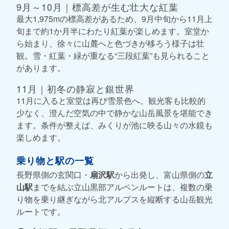
9月～10月｜標高差が生む壮大な紅葉
最大1,975mの標高差があるため、9月中旬から11月上
旬まで約1か月半にわたり紅葉が楽しめます。室堂か
ら始まり、徐々に山麓へと色づきが移ろう様子は壮
観。雪・紅葉・緑が重なる“三段紅葉”も見られること
があります。
11月｜初冬の静寂と銀世界
11月に入ると室堂は再び雪景色へ。観光客も比較的
少なく、澄んだ空気の中で静かな山岳風景を堪能でき
ます。条件が整えば、みくりが池に映る山々の水鏡も
楽しめます。
乗り物と駅の一覧
長野県側の玄関口・
扇沢駅
から出発し、富山県側の
立
山駅
までを結ぶ立山黒部アルペンルートは、複数の乗
り物を乗り継ぎながら北アルプスを縦断する山岳観光
ルートです。