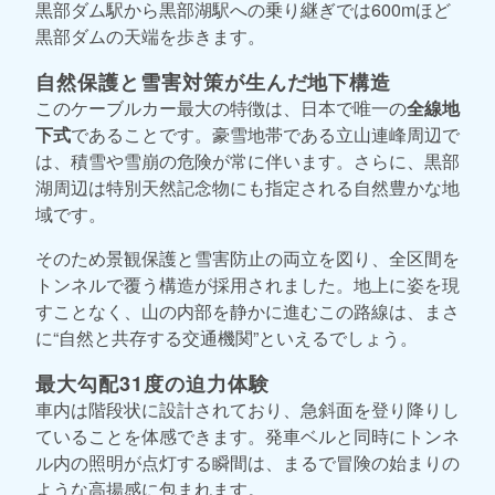
黒部ダム駅から黒部湖駅への乗り継ぎでは600mほど
黒部ダムの天端を歩きます。
自然保護と雪害対策が生んだ地下構造
このケーブルカー最大の特徴は、日本で唯一の
全線地
下式
であることです。豪雪地帯である立山連峰周辺で
は、積雪や雪崩の危険が常に伴います。さらに、黒部
湖周辺は特別天然記念物にも指定される自然豊かな地
域です。
そのため景観保護と雪害防止の両立を図り、全区間を
トンネルで覆う構造が採用されました。地上に姿を現
すことなく、山の内部を静かに進むこの路線は、まさ
に“自然と共存する交通機関”といえるでしょう。
最大勾配31度の迫力体験
車内は階段状に設計されており、急斜面を登り降りし
ていることを体感できます。発車ベルと同時にトンネ
ル内の照明が点灯する瞬間は、まるで冒険の始まりの
ような高揚感に包まれます。