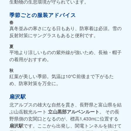
生動物の生息環境が守られています。
季節ごとの服装アドバイス
春
真冬並みの寒さになる日もあり、防寒着は必須。雪の
反射対策にサングラスもあると便利です。
夏
平地より涼しいものの紫外線が強いため、長袖・帽子
の着用がおすすめ。
秋
紅葉が美しい季節。気温は10℃前後まで下がるた
め、防寒対策を万全に。
扇沢駅
北アルプスの雄大な自然を貫き、長野県と富山県を結
ぶ山岳観光ルート
立山黒部アルペンルート
。 その長
野県側の玄関口となるのが、標高1,433mに位置する
扇沢駅
です。ここから出発し、関電トンネルを抜けて