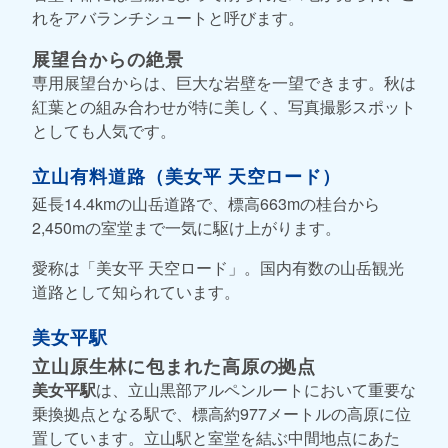
れをアバランチシュートと呼びます。
展望台からの絶景
専用展望台からは、巨大な岩壁を一望できます。秋は
紅葉との組み合わせが特に美しく、写真撮影スポット
としても人気です。
立山有料道路（美女平 天空ロード）
延長14.4kmの山岳道路で、標高663mの桂台から
2,450mの室堂まで一気に駆け上がります。
愛称は「美女平 天空ロード」。国内有数の山岳観光
道路として知られています。
美女平駅
立山原生林に包まれた高原の拠点
美女平駅
は、立山黒部アルペンルートにおいて重要な
乗換拠点となる駅で、標高約977メートルの高原に位
置しています。立山駅と室堂を結ぶ中間地点にあた