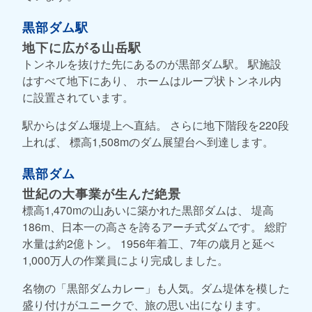
黒部ダム駅
地下に広がる山岳駅
トンネルを抜けた先にあるのが黒部ダム駅。 駅施設
はすべて地下にあり、 ホームはループ状トンネル内
に設置されています。
駅からはダム堰堤上へ直結。 さらに地下階段を220段
上れば、 標高1,508mのダム展望台へ到達します。
黒部ダム
世紀の大事業が生んだ絶景
標高1,470mの山あいに築かれた黒部ダムは、 堤高
186m、日本一の高さを誇るアーチ式ダムです。 総貯
水量は約2億トン。 1956年着工、7年の歳月と延べ
1,000万人の作業員により完成しました。
名物の「黒部ダムカレー」も人気。ダム堤体を模した
盛り付けがユニークで、旅の思い出になります。