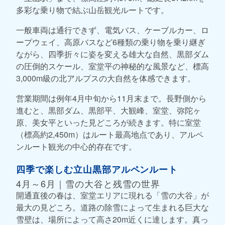
多彩な乗り物で結ぶ山岳観光ルートです。
一般車両は通行できず、電気バス、ケーブルカー、ロ
ープウェイ、高原バスなど6種類の乗り物を乗り継ぎ
ながら、四季折々に姿を変える雄大な自然、黒部ダム
の圧倒的スケール、室堂平の神秘的な風景など、標高
3,000m級の北アルプスの大自然を体感できます。
営業期間は例年4月中旬から11月末まで。長野側から
進むと、黒部ダム、黒部平、大観峰、室堂、弥陀ヶ
原、美女平といった見どころが続きます。特に室堂
（標高約2,450m）はルート最高地点であり、アルペ
ンルート観光の中心的存在です。
四季で楽しむ立山黒部アルペンルート
4月～6月｜雪の大谷と残雪の世界
開通直後の春は、室堂エリアに現れる「雪の大谷」が
最大の見どころ。道路の除雪によって生まれる巨大な
雪壁は、場所によって高さ20m近くに達します。真っ