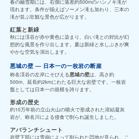
春の融雪期には、右側に落差約500mのハンノキ滝が
現れます。条件が揃えばソーメン滝も加わり、三本の
滝が並ぶ壮観な景色が広がります。
紅葉と新緑
秋には渓谷が赤や黄色に染まり、白い滝との対比が幻
想的な風景を作り出します。夏は新緑と水しぶきが爽
やかな空気を演出します。
悪城の壁 ― 日本一の一枚岩の断崖
称名渓谷の左岸にそびえる
悪城の壁
は、高さ約
500m、延長約2kmにわたる巨大な岩壁です。一枚岩
盤としては日本一の規模を誇ります。
形成の歴史
約10万年前の立山火山の噴火で形成された溶結凝灰
岩が、称名川による侵食で削られ誕生しました。
アバランチシュート
岩壁下部には雪崩によって削られた凹地が見られ、こ