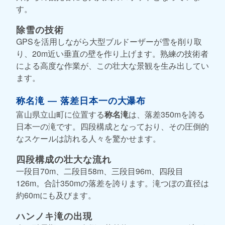
す。
除雪の技術
GPSを活用しながら大型ブルドーザーが雪を削り取
り、20m近い垂直の壁を作り上げます。熟練の技術者
による高度な作業が、この壮大な景観を生み出してい
ます。
称名滝 ― 落差日本一の大瀑布
富山県立山町に位置する
称名滝
は、落差350mを誇る
日本一の滝です。四段構成となっており、その圧倒的
なスケールは訪れる人々を驚かせます。
四段構成の壮大な流れ
一段目70m、二段目58m、三段目96m、四段目
126m。合計350mの落差を誇ります。滝つぼの直径は
約60mにも及びます。
ハンノキ滝の出現