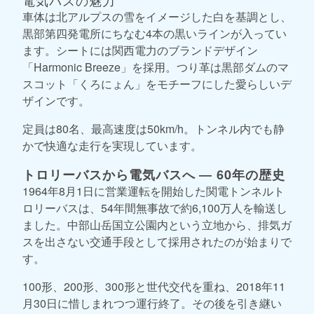
車体は北アルプスの雪をイメージした白を基調とし、
黒部第四発電所にちなむ4本の黒いラインが入ってい
ます。シートには関西電力のブランドデザイン
「Harmonic Breeze」を採用。つり革は黒部ダムのマ
スコット「くろにょん」をモチーフにした愛らしいデ
ザインです。
定員は80名、最高速度は50km/h。トンネル内でも静
かで快適な走行を実現しています。
トロリーバスから電気バスへ ― 60年の歴史
1964年8月1日に営業運転を開始した関電トンネルト
ロリーバスは、54年間無事故で約6,100万人を輸送し
ました。中部山岳国立公園内という立地から、排気ガ
スを出さない交通手段として採用されたのが始まりで
す。
100形、200形、300形と世代交代を重ね、2018年11
月30日に惜しまれつつ運行終了。その後を引き継い