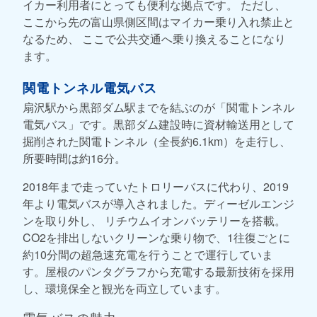
イカー利用者にとっても便利な拠点です。 ただし、
ここから先の富山県側区間はマイカー乗り入れ禁止と
なるため、 ここで公共交通へ乗り換えることになり
ます。
関電トンネル電気バス
扇沢駅から黒部ダム駅までを結ぶのが「関電トンネル
電気バス」です。黒部ダム建設時に資材輸送用として
掘削された関電トンネル（全長約6.1km）を走行し、
所要時間は約16分。
2018年まで走っていたトロリーバスに代わり、2019
年より電気バスが導入されました。ディーゼルエンジ
ンを取り外し、 リチウムイオンバッテリーを搭載。
CO2を排出しないクリーンな乗り物で、1往復ごとに
約10分間の超急速充電を行うことで運行していま
す。屋根のパンタグラフから充電する最新技術を採用
し、環境保全と観光を両立しています。
電気バスの魅力