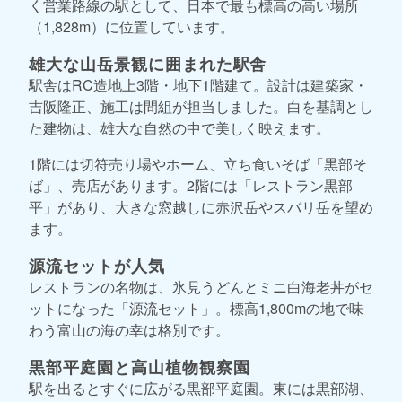
く営業路線の駅として、日本で最も標高の高い場所
（1,828m）に位置しています。
雄大な山岳景観に囲まれた駅舎
駅舎はRC造地上3階・地下1階建て。設計は建築家・
吉阪隆正、施工は間組が担当しました。白を基調とし
た建物は、雄大な自然の中で美しく映えます。
1階には切符売り場やホーム、立ち食いそば「黒部そ
ば」、売店があります。2階には「レストラン黒部
平」があり、大きな窓越しに赤沢岳やスバリ岳を望め
ます。
源流セットが人気
レストランの名物は、氷見うどんとミニ白海老丼がセ
ットになった「源流セット」。標高1,800mの地で味
わう富山の海の幸は格別です。
黒部平庭園と高山植物観察園
駅を出るとすぐに広がる黒部平庭園。東には黒部湖、