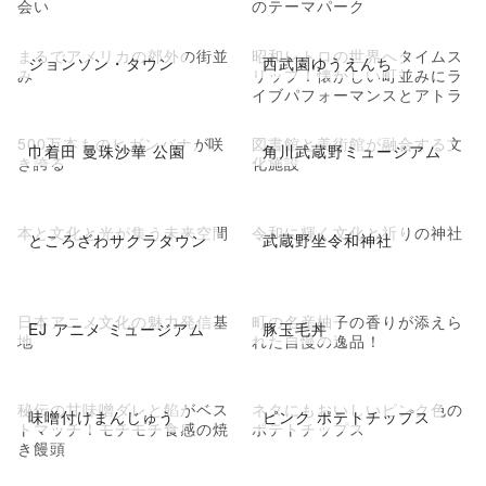
会い
のテーマパーク
まるでアメリカの郊外の街並
昭和レトロの世界へタイムス
ジョンソン・タウン
西武園ゆうえんち
み
リップ！懐かしい町並みにラ
イブパフォーマンスとアトラ
クション
500万本ものヒガンバナが咲
図書館と美術館が融合する文
巾着田 曼珠沙華 公園
角川武蔵野ミュージアム
き誇る
化施設
本と文化と光が集う未来空間
令和に輝く文化と祈りの神社
ところざわサクラタウン
武蔵野坐令和神社
日本アニメ文化の魅力発信基
町の名産柚子の香りが添えら
EJ アニメ ミュージアム
豚玉毛丼
地
れた自慢の逸品！
秘伝の甘味噌ダレと餡がベス
ネタにもおいしいピンク色の
味噌付けまんじゅう
ピンク ポテトチップス
トマッチ！モチモチ食感の焼
ポテトチップス
き饅頭