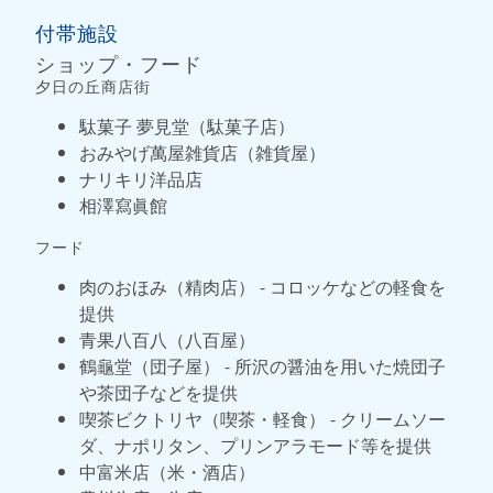
付帯施設
ショップ・フード
夕日の丘商店街
駄菓子 夢見堂（駄菓子店）
おみやげ萬屋雑貨店（雑貨屋）
ナリキリ洋品店
相澤寫眞館
フード
肉のおほみ（精肉店） - コロッケなどの軽食を
提供
青果八百八（八百屋）
鶴龜堂（団子屋） - 所沢の醤油を用いた焼団子
や茶団子などを提供
喫茶ビクトリヤ（喫茶・軽食） - クリームソー
ダ、ナポリタン、プリンアラモード等を提供
中富米店（米・酒店）