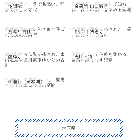
牡丹の花とトラで名高い、静
観音信仰の霊場として知ら
多聞院
金乗院 山口観音
かで美しい寺院
れ、多くの信仰を集める聖地
武蔵の国のお伊勢さまと呼ば
文化財が数多く残された、長
所澤神明社
松渓山 法恩寺
れる所沢の鎮守
い歴史を持つ古刹
龍に関する伝説が残され、太
修験道として信仰を集める、
龍穏寺
黒山三滝
田道灌や徳川家康ゆかりの古
自然が織りなす絶景
刹
別荘として建てられた、歴史
柳瀬荘（黄林閣）
と文化が薫る静寂の空間
埼玉県