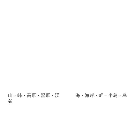
山・峠・高原・湿原・渓
海・海岸・岬・半島・島
谷