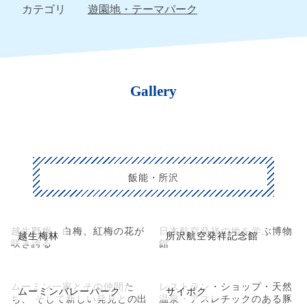
カテゴリ
遊園地・テーマパーク
Gallery
飯能・所沢
越生野梅、白梅、紅梅の花が
日本航空発祥の地を学ぶ博物
越生梅林
所沢航空発祥記念館
咲き誇る
館
ムーミン一家とその仲間た
レストラン・ショップ・天然
ムーミンバレーパーク
サイボク
ち、 そして新しい発見との出
温泉・アスレチックのある豚