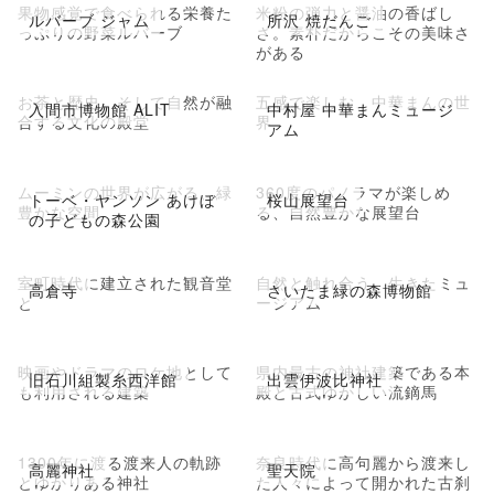
果物感覚で食べられる栄養た
米粉の弾力と醤油の香ばし
ルバーブ ジャム
所沢 焼だんご
っぷりの野菜ルバーブ
さ。素朴だからこその美味さ
がある
お茶と歴史、そして自然が融
五感で楽しむ、中華まんの世
入間市博物館 ALIT
中村屋 中華まんミュージ
合する文化の殿堂
界
アム
ムーミンの世界が広がる、緑
360度のパノラマが楽しめ
トーベ・ヤンソン あけぼ
桜山展望台
豊かな空間
る、自然豊かな展望台
の子どもの森公園
室町時代に建立された観音堂
自然と触れ合う、生きたミュ
高倉寺
さいたま緑の森博物館
と
ージアム
映画やドラマのロケ地として
県内最古の神社建築である本
旧石川組製糸西洋館
出雲伊波比神社
も利用される建築
殿と古式ゆかしい流鏑馬
1300年に渡る渡来人の軌跡
奈良時代に高句麗から渡来し
高麗神社
聖天院
とゆかりある神社
た人々によって開かれた古刹