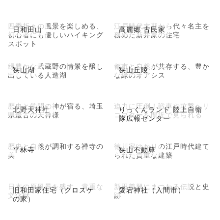
四季折々の風景を楽しめる、
江戸時代末期から代々名主を
日和田山
高麗郷 古民家
初心者にも優しいハイキング
務めた新井家の住宅
スポット
緑豊かな武蔵野の情景を醸し
都市と自然が共存する、豊か
狭山湖
狭山丘陵
出している人造湖
な緑のオアシス
歴史と学問の神が宿る、埼玉
迫力に圧倒！戦車や攻撃ヘリ
北野天神社
りっくんランド 陸上自衛
県最古の天神様
コプターを間近で見られる
隊広報センター
歴史と自然が調和する禅寺の
徳川家ゆかりの江戸時代建て
平林寺
狭山不動尊
美
られた貴重な建築
日本の原風景を残す、貴重な
新田義興にまつわる伝説と史
旧和田家住宅（クロスケ
愛宕神社（入間市）
文化財
跡
の家）