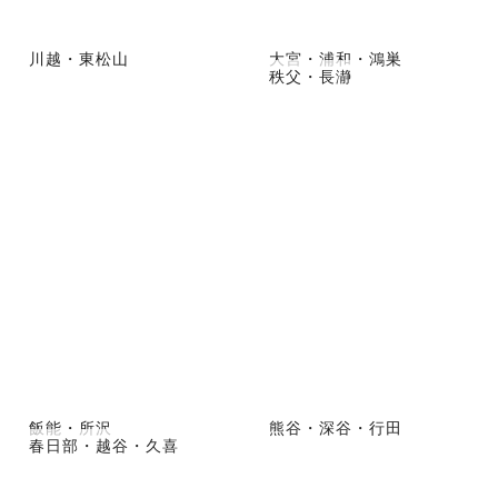
川越・東松山
大宮・浦和・鴻巣
秩父・長瀞
飯能・所沢
熊谷・深谷・行田
春日部・越谷・久喜