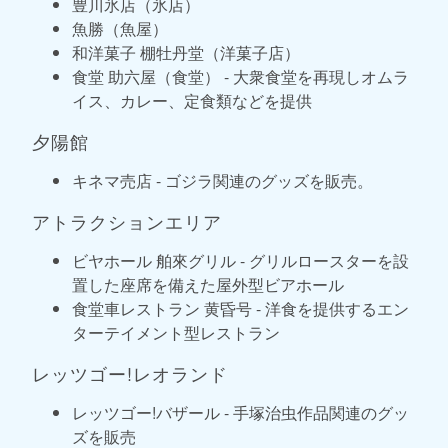
豊川氷店（氷店）
魚勝（魚屋）
和洋菓子 棚牡丹堂（洋菓子店）
食堂 助六屋（食堂） - 大衆食堂を再現しオムラ
イス、カレー、定食類などを提供
夕陽館
キネマ売店 - ゴジラ関連のグッズを販売。
アトラクションエリア
ビヤホール 舶來グリル - グリルロースターを設
置した座席を備えた屋外型ビアホール
食堂車レストラン 黄昏号 - 洋食を提供するエン
ターテイメント型レストラン
レッツゴー!レオランド
レッツゴー!バザール - 手塚治虫作品関連のグッ
ズを販売