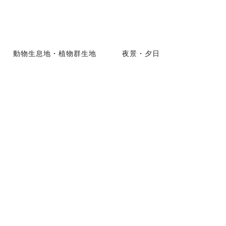
動物生息地・植物群生地
夜景・夕日