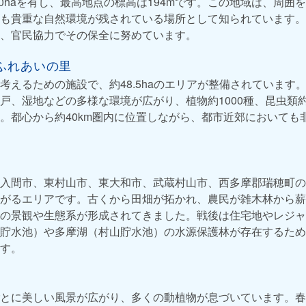
500haを有し、最高地点の標高は194mです。この地域は、周
も貴重な自然環境が残されている場所として知られています。
、官民協力でその保全に努めています。
ふれあいの里
考えるための施設で、約48.5haのエリアが整備されています
、湿地などの多様な環境が広がり、植物約1000種、昆虫類約1
。都心から約40km圏内に位置しながら、都市近郊においても
入間市、東村山市、東大和市、武蔵村山市、西多摩郡瑞穂町の
がるエリアです。古くから田畑が拓かれ、農民が雑木林から薪
の景観や生態系が形成されてきました。戦後は住宅地やレジャ
貯水池）や多摩湖（村山貯水池）の水源保護林が存在するため
す。
とに美しい風景が広がり、多くの動植物が息づいています。春