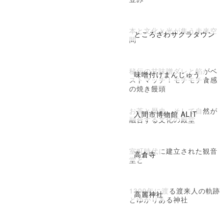
本と文化と光が集う未来空
ところざわサクラタウン
間
秘伝の甘味噌ダレと餡がベ
味噌付けまんじゅう
ストマッチ！モチモチ食感
の焼き饅頭
お茶と歴史、そして自然が
入間市博物館 ALIT
融合する文化の殿堂
室町時代に建立された観音
高倉寺
堂と
1300年に渡る渡来人の軌
高麗神社
とゆかりある神社