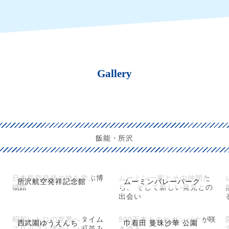
Gallery
飯能・所沢
日本航空発祥の地を学ぶ博
ムーミン一家とその仲間た
所沢航空発祥記念館
ムーミンバレーパーク
物館
ち、 そして新しい発見との
出会い
昭和レトロの世界へタイム
500万本ものヒガンバナが咲
西武園ゆうえんち
巾着田 曼珠沙華 公園
スリップ！懐かしい町並み
き誇る