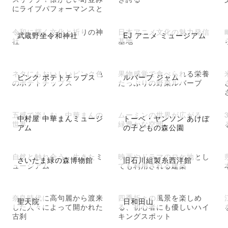
にライブパフォーマンスと
アトラクション
令和に輝く文化と祈りの神
日本アニメ文化の魅力発信
武蔵野坐令和神社
EJ アニメ ミュージアム
社
基地
ネタにもおいしいピンク色
果物感覚で食べられる栄養
ピンク ポテトチップス
ルバーブ ジャム
のポテトチップス
たっぷりの野菜ルバーブ
五感で楽しむ、中華まんの
ムーミンの世界が広がる、
中村屋 中華まんミュージ
トーベ・ヤンソン あけぼ
世界
緑豊かな空間
アム
の子どもの森公園
自然と触れ合う、生きたミ
映画やドラマのロケ地とし
さいたま緑の森博物館
旧石川組製糸西洋館
ュージアム
ても利用される建築
跡
奈良時代に高句麗から渡来
四季折々の風景を楽しめ
聖天院
日和田山
した人々によって開かれた
る、初心者にも優しいハイ
古刹
キングスポット