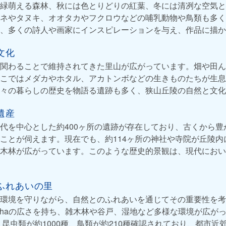
緑萌える森林、秋には色とりどりの紅葉、冬には清冽な空気と
ネやタヌキ、オオタカやフクロウなどの哺乳動物や鳥類も多く
、多くの詩人や画家にインスピレーションを与え、作品に描か
文化
関わることで維持されてきた里山が広がっています。畑や田ん
こではメダカやホタル、アカトンボなどの生きものたちが生息
々の暮らしの歴史を物語る遺跡も多く、狭山丘陵の自然と文化
遺産
代を中心とした約400ヶ所の遺跡が存在しており、古くから豊
ことが伺えます。現在でも、約114ヶ所の神社や寺院が丘陵内
木林が広がっています。このような歴史的景観は、現代におい
ふれあいの里
環境を守りながら、自然とのふれあいを通じてその重要性を考
.5haの広さを持ち、雑木林や谷戸、湿地など多様な環境が広が
、昆虫類が約1000種、鳥類が約210種確認されており、都市