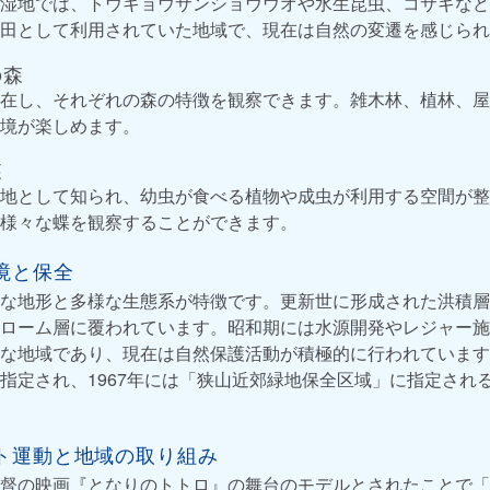
湿地では、トウキョウサンショウウオや水生昆虫、コサギなど
田として利用されていた地域で、現在は自然の変遷を感じられ
の森
在し、それぞれの森の特徴を観察できます。雑木林、植林、屋
境が楽しめます。
森
地として知られ、幼虫が食べる植物や成虫が利用する空間が整
様々な蝶を観察することができます。
境と保全
な地形と多様な生態系が特徴です。更新世に形成された洪積層
ローム層に覆われています。昭和期には水源開発やレジャー施
な地域であり、現在は自然保護活動が積極的に行われています。
指定され、1967年には「狭山近郊緑地保全区域」に指定され
ト運動と地域の取り組み
督の映画『となりのトトロ』の舞台のモデルとされたことで「