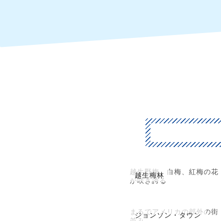
越生野梅、白梅、紅梅の花
越生梅林
が咲き誇る
まるでアメリカの郊外の街
ジョンソン・タウン
並み