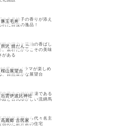
町の名産柚子の香りが添え
豚玉毛丼
られた自慢の逸品！
米粉の弾力と醤油の香ばし
所沢 焼だんご
さ。素朴だからこその美味
さがある
360度のパノラマが楽しめ
桜山展望台
る、自然豊かな展望台
県内最古の神社建築である
出雲伊波比神社
本殿と古式ゆかしい流鏑馬
江戸時代末期から代々名主
高麗郷 古民家
を務めた新井家の住宅