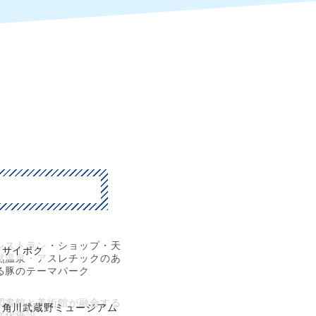
レストラン・ショップ・天
サイボク
然温泉・アスレチックのあ
る豚のテーマパーク
図書館と美術館が融合する
角川武蔵野ミュージアム
文化施設