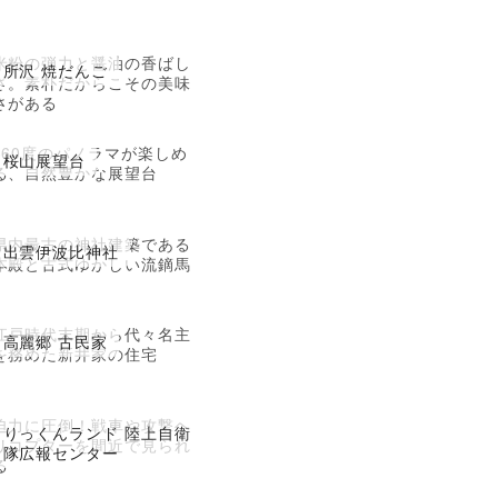
米粉の弾力と醤油の香ばし
所沢 焼だんご
さ。素朴だからこその美味
さがある
360度のパノラマが楽しめ
桜山展望台
る、自然豊かな展望台
県内最古の神社建築である
出雲伊波比神社
本殿と古式ゆかしい流鏑馬
江戸時代末期から代々名主
高麗郷 古民家
を務めた新井家の住宅
迫力に圧倒！戦車や攻撃ヘ
りっくんランド 陸上自衛
リコプターを間近で見られ
隊広報センター
る