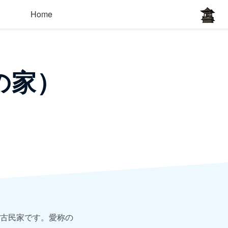
Home
の家）
古民家です。愛称の