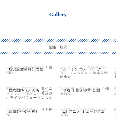
Gallery
飯能・所沢
日本航空発祥の地を学ぶ博
ムーミン一家とその仲間た
所沢航空発祥記念館
ムーミンバレーパーク
物館
ち、 そして新しい発見との
出会い
昭和レトロの世界へタイム
500万本ものヒガンバナが咲
西武園ゆうえんち
巾着田 曼珠沙華 公園
スリップ！懐かしい町並み
き誇る
にライブパフォーマンスと
アトラクション
令和に輝く文化と祈りの神
日本アニメ文化の魅力発信
武蔵野坐令和神社
EJ アニメ ミュージアム
社
基地