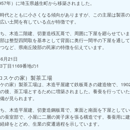
1957年）に埼玉県越生町から移築されました。
時代とともに小さくなる傾向がありますが、この主屋は製茶の
広い土間を有している点が特徴です。
ち、木造二階建、切妻造桟瓦葺で、周囲に下屋を廻らせていま
部は整型四間取を基本として背面に奥行一間半の下屋を通して
つなど、県南丘陵部の民家の特徴を伝えています。
6月21日
丁目1169番地の1
ロスケの家）製茶工場
ケの家）製茶工場は、木造平屋建て鉄板葺きの建造物で、1902
の後、茶工場とするために増築されました。養蚕を行っていた
備が見られます。
ち、木造平屋建、切妻造鋼板葺で、東面と南面を下屋としてい
の蚕室部で、小屋に二層の簀子床を張る構造です。養蚕用に建
経緯をとどめ、生業の変遷過程を示しています。