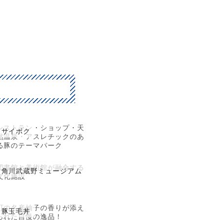
レストラン・ショップ・天
サイボク
然温泉・アスレチックのあ
る豚のテーマパーク
図書館と美術館が融合する
角川武蔵野ミュージアム
文化施設
町の名産柚子の香りが添え
豚玉毛丼
られた自慢の逸品！