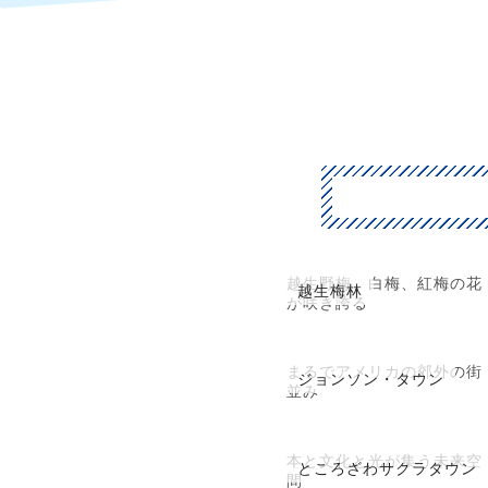
越生野梅、白梅、紅梅の花
越生梅林
が咲き誇る
まるでアメリカの郊外の街
ジョンソン・タウン
並み
本と文化と光が集う未来空
ところざわサクラタウン
間