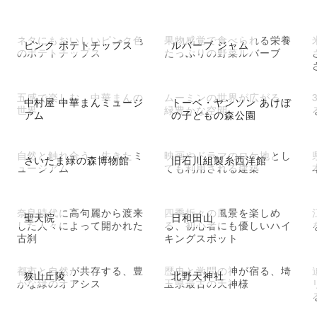
ネタにもおいしいピンク色
果物感覚で食べられる栄養
ピンク ポテトチップス
ルバーブ ジャム
のポテトチップス
たっぷりの野菜ルバーブ
五感で楽しむ、中華まんの
ムーミンの世界が広がる、
中村屋 中華まんミュージ
トーベ・ヤンソン あけぼ
世界
緑豊かな空間
アム
の子どもの森公園
自然と触れ合う、生きたミ
映画やドラマのロケ地とし
さいたま緑の森博物館
旧石川組製糸西洋館
ュージアム
ても利用される建築
跡
奈良時代に高句麗から渡来
四季折々の風景を楽しめ
聖天院
日和田山
した人々によって開かれた
る、初心者にも優しいハイ
古刹
キングスポット
都市と自然が共存する、豊
歴史と学問の神が宿る、埼
狭山丘陵
北野天神社
かな緑のオアシス
玉県最古の天神様