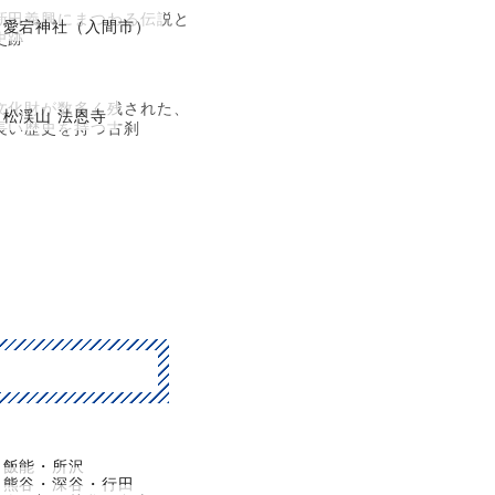
新田義興にまつわる伝説と
愛宕神社（入間市）
史跡
文化財が数多く残された、
松渓山 法恩寺
長い歴史を持つ古刹
飯能・所沢
熊谷・深谷・行田