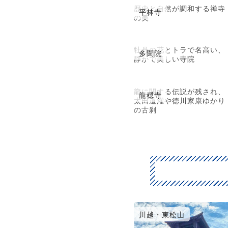
歴史と自然が調和する禅寺
平林寺
の美
牡丹の花とトラで名高い、
多聞院
静かで美しい寺院
龍に関する伝説が残され、
龍穏寺
太田道灌や徳川家康ゆかり
の古刹
川越・東松山