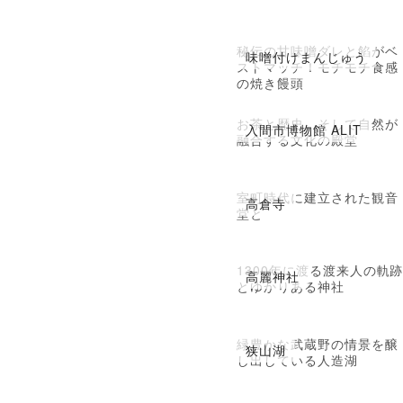
秘伝の甘味噌ダレと餡がベ
味噌付けまんじゅう
ストマッチ！モチモチ食感
の焼き饅頭
お茶と歴史、そして自然が
入間市博物館 ALIT
融合する文化の殿堂
室町時代に建立された観音
高倉寺
堂と
1300年に渡る渡来人の軌
高麗神社
とゆかりある神社
緑豊かな武蔵野の情景を醸
狭山湖
し出している人造湖