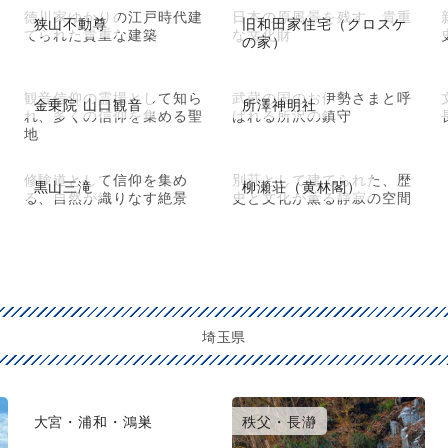
徳川家ゆかりの江戸時代建
日本の原風景を残す、貴重
狭山不動尊
旧和田家住宅（クロスケ
てられた貴重な建築
な文化財
の家）
観音信仰の霊場として知ら
武蔵の国のお伊勢さまと呼
金乗院 山口観音
所澤神明社
れ、多くの信仰を集める聖
ばれる所沢の鎮守
地
修験道として信仰を集め
別荘として建てられた、歴
黒山三滝
柳瀬荘（黄林閣）
る、自然が織りなす絶景
史と文化が薫る静寂の空間
埼玉県
大宮・浦和・鴻巣
秩父・長瀞