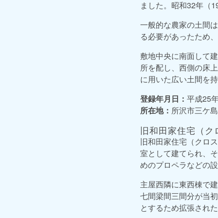
ました。昭和32年（
一般的な農家の土間は
る必要があったため、
敷地中央に南面して建
所を配し、西側の床上
に用いた広い土間を持
登録年月日：
平成25年
所在地：
所沢市三ケ島3
旧和田家住宅（ク
旧和田家住宅（クロス
室として建てられ、そ
めのプロペラなどの設
主屋西隣に東西棟で建
七間梁間三間分が当初
とするため拡張された