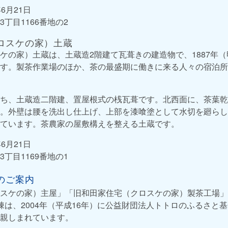
6月21日
丁目1166番地の2
ロスケの家）土蔵
ケの家）土蔵は、土蔵造2階建て瓦葺きの建造物で、1887年（
す。製茶作業場のほか、茶の最盛期に働きに来る人々の宿泊所
ち、土蔵造二階建、置屋根式の桟瓦葺です。北西面に、茶葉乾
。外壁は腰を洗出し仕上げ、上部を漆喰塗として水切を廻らし
ています。茶農家の屋敷構えを整える土蔵です。
6月21日
丁目1169番地の1
のご案内
スケの家）主屋」「旧和田家住宅（クロスケの家）製茶工場」
棟は、2004年（平成16年）に公益財団法人トトロのふるさと
親しまれています。