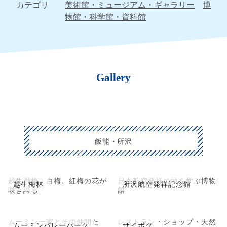
カテゴリ
美術館・ミュージアム・ギャラリー
博
物館・科学館・資料館
Gallery
飯能・所沢
越生野梅、白梅、紅梅の花が
日本航空発祥の地を学ぶ博物
越生梅林
所沢航空発祥記念館
咲き誇る
館
ムーミン一家とその仲間た
レストラン・ショップ・天然
ムーミンバレーパーク
サイボク