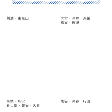
川越・東松山
大宮・浦和・鴻巣
秩父・長瀞
飯能・所沢
熊谷・深谷・行田
春日部・越谷・久喜