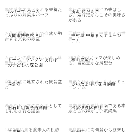
果物感覚で食べられる栄養た
米粉の弾力と醤油の香ばし
ルバーブ ジャム
所沢 焼だんご
っぷりの野菜ルバーブ
さ。素朴だからこその美味さ
がある
お茶と歴史、そして自然が融
五感で楽しむ、中華まんの世
入間市博物館 ALIT
中村屋 中華まんミュージ
合する文化の殿堂
界
アム
ムーミンの世界が広がる、緑
360度のパノラマが楽しめ
トーベ・ヤンソン あけぼ
桜山展望台
豊かな空間
る、自然豊かな展望台
の子どもの森公園
室町時代に建立された観音堂
自然と触れ合う、生きたミュ
高倉寺
さいたま緑の森博物館
と
ージアム
映画やドラマのロケ地として
県内最古の神社建築である本
旧石川組製糸西洋館
出雲伊波比神社
も利用される建築
殿と古式ゆかしい流鏑馬
1300年に渡る渡来人の軌跡
奈良時代に高句麗から渡来し
高麗神社
聖天院