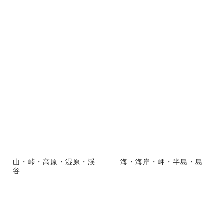
山・峠・高原・湿原・渓
海・海岸・岬・半島・島
谷