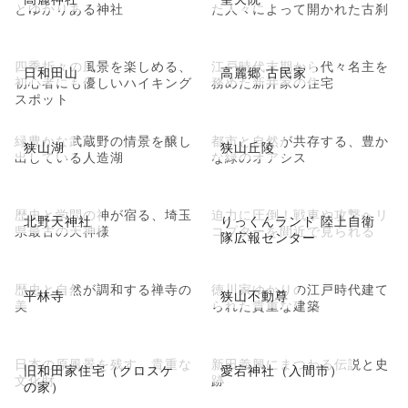
とゆかりある神社
た人々によって開かれた古刹
四季折々の風景を楽しめる、
江戸時代末期から代々名主を
日和田山
高麗郷 古民家
初心者にも優しいハイキング
務めた新井家の住宅
スポット
緑豊かな武蔵野の情景を醸し
都市と自然が共存する、豊か
狭山湖
狭山丘陵
出している人造湖
な緑のオアシス
歴史と学問の神が宿る、埼玉
迫力に圧倒！戦車や攻撃ヘリ
北野天神社
りっくんランド 陸上自衛
県最古の天神様
コプターを間近で見られる
隊広報センター
歴史と自然が調和する禅寺の
徳川家ゆかりの江戸時代建て
平林寺
狭山不動尊
美
られた貴重な建築
日本の原風景を残す、貴重な
新田義興にまつわる伝説と史
旧和田家住宅（クロスケ
愛宕神社（入間市）
文化財
跡
の家）