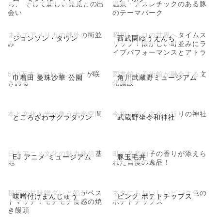
ち、 そして新しい発見との出
温泉・アスレチックのある豚
会い
のテーマパーク
まるでアメリカの郊外の街並
昭和レトロの世界へタイムス
ジョンソン・タウン
西武園ゆうえんち
み
リップ！懐かしい町並みにラ
イブパフォーマンスとアトラ
クション
500万本ものヒガンバナが咲
図書館と美術館が融合する文
巾着田 曼珠沙華 公園
角川武蔵野ミュージアム
き誇る
化施設
本と文化と光が集う未来空間
令和に輝く文化と祈りの神社
ところざわサクラタウン
武蔵野坐令和神社
日本アニメ文化の魅力発信基
町の名産柚子の香りが添えら
EJ アニメ ミュージアム
豚玉毛丼
地
れた自慢の逸品！
秘伝の甘味噌ダレと餡がベス
ネタにもおいしいピンク色の
味噌付けまんじゅう
ピンク ポテトチップス
トマッチ！モチモチ食感の焼
ポテトチップス
き饅頭