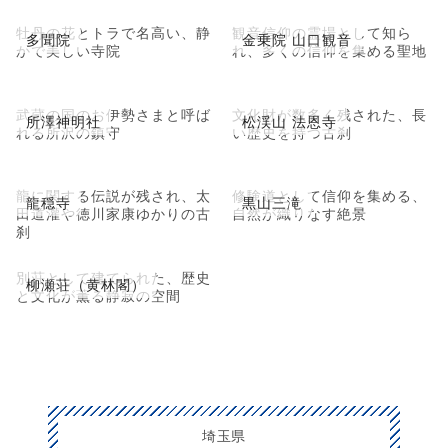
牡丹の花とトラで名高い、静
観音信仰の霊場として知ら
多聞院
金乗院 山口観音
かで美しい寺院
れ、多くの信仰を集める聖地
武蔵の国のお伊勢さまと呼ば
文化財が数多く残された、長
所澤神明社
松渓山 法恩寺
れる所沢の鎮守
い歴史を持つ古刹
龍に関する伝説が残され、太
修験道として信仰を集める、
龍穏寺
黒山三滝
田道灌や徳川家康ゆかりの古
自然が織りなす絶景
刹
別荘として建てられた、歴史
柳瀬荘（黄林閣）
と文化が薫る静寂の空間
埼玉県