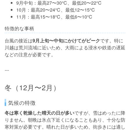
9月中旬：最高27〜30℃、最低20〜22℃
10月：最高20〜24℃、最低12〜15℃
11月：最高15〜18℃、最低6〜10℃
特徴的な事柄
台風の接近は
9月上旬〜中旬にかけてがピーク
です。特に
川越は荒川流域に近いため、大雨による浸水や鉄道の遅延
などの注意が必要です。
---
冬（12月〜2月）
気候の特徴
冬は寒く乾燥した晴天の日が多い
ですが、雪はめったに降
りません。朝晩は氷点下近くになることもあり、十分な防
寒対策が必要です。晴れた日が多いため、街歩きには適し