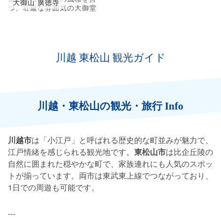
大御山 廣徳寺
つ、荘厳な雰囲気の大御堂
川越 東松山 観光ガイド
川越・東松山の観光・旅行 Info
川越市
は「小江戸」と呼ばれる歴史的な町並みが魅力で、
江戸情緒を感じられる観光地です。
東松山市
は比企丘陵の
自然に囲まれた穏やかな町で、家族連れにも人気のスポッ
トが揃っています。両市は東武東上線でつながっており、
1日での周遊も可能です。
---