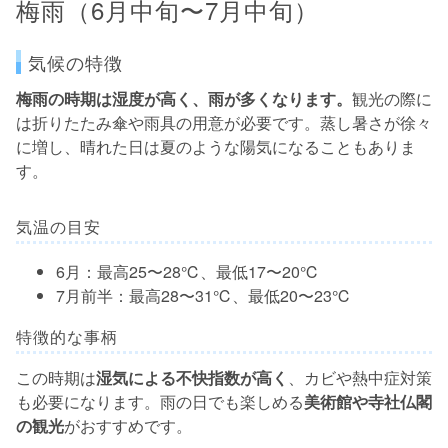
梅雨（6月中旬〜7月中旬）
気候の特徴
梅雨の時期は湿度が高く、雨が多くなります。
観光の際に
は折りたたみ傘や雨具の用意が必要です。蒸し暑さが徐々
に増し、晴れた日は夏のような陽気になることもありま
す。
気温の目安
6月：最高25〜28℃、最低17〜20℃
7月前半：最高28〜31℃、最低20〜23℃
特徴的な事柄
この時期は
湿気による不快指数が高く
、カビや熱中症対策
も必要になります。雨の日でも楽しめる
美術館や寺社仏閣
の観光
がおすすめです。