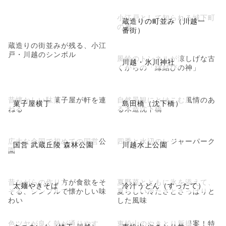
小江戸として知られる城下町
蔵造りの町並み（川越一
の趣
番街）
蔵造りの街並みが残る、小江
戸・川越のシンボル
風鈴のトンネルが涼しげな古
川越・氷川神社
くからの「縁結びの神」
昔懐かしい駄菓子屋が軒を連
自然景観にとけこむ風情のあ
菓子屋横丁
島田橋（沈下橋）
ねる
る木造沈下橋
広大な全国で初めての国営公
四季と水辺のレジャーパーク
国営 武蔵丘陵 森林公園
川越水上公園
園
昔ながらの作り方が食欲をそ
夏野菜とともに氷を添えて、
太麺やきそば
冷汁うどん（すったて）
そる、シンプルで懐かしい味
夏らしい冷たさとさっぱりと
わい
した風味
色ツヤが良く熱が通りやす
東松山のやきとり新提案！特