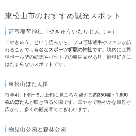
東松山市のおすすめ観光スポット
箭弓稲荷神社（やきゅういなりじんじゃ）
「やきゅう」という読みから、プロ野球選手やファンが訪
れることでも有名な
スポーツ祈願の神社
です。境内には野
球ボール型の絵馬やバット型の奉納品があり、野球好きに
はたまらないスポットです。
東松山ぼたん園
毎年4月下旬〜5月上旬に見ごろを迎える
約350種・1,600
株のぼたん
が咲き誇る公園です。華やかで艶やかな風景が
広がり、多くの観光客でにぎわいます。
物見山公園と森林公園