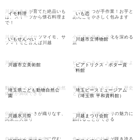
川越の赤土が育てた絶品いも
一つひとつが手作業！お芋と
イモ料理
いも恋
は、スイーツから懐石料理ま
あんこをやさしく包みます
で！
川越と言えばサツマイモ、サ
小江戸の歴史と文化を深める
いもせんべい
川越市立博物館
ツマイモと言えば川越
旅
川越ゆかりの
ピーターラビットの世界へよ
川越市立美術館
ビアトリクス・ポター資
うこそ
料館
動物たちとのふれあいと自然
平和への願いを伝える、歴史
埼玉県こども動物自然公
埼玉ピースミュージアム
体験が満喫できる
と未来をつなぐ場所
園
（埼玉県 平和資料館）
伝統と華やかさが織りなす、
一年中、川越まつりの魅力に
川越氷川祭
川越まつり会館
関東三大祭り
触れることができる
自然豊かな環境の中に佇む、
色とりどりの牡丹が咲き誇る