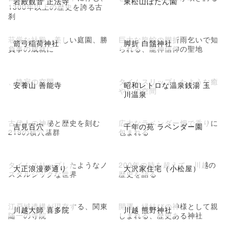
岩殿観音 正法寺
東松山ぼたん園
1300年以上の歴史を誇る古
刹
荘厳な社殿、美しい庭園、勝
巨大な龍蛇の脚折雨乞いで知
箭弓稲荷神社
脚折 白鬚神社
負事の成就に
られる、龍神信仰の聖地
、静寂の空間
タイムスリップしたような癒
安養山 善能寺
昭和レトロな温泉銭湯 玉
やしの空間
川温泉
古代人の神秘と歴史を刻む
広大なラベンダー畑で香りに
吉見百穴
千年の苑 ラベンダー園
219の横穴墓群
包まれる
タイムスリップしたようなノ
200年の時を超えて、川越の
大正浪漫夢通り
大沢家住宅（小松屋）
スタルジックな世界
歴史を語る
江戸城遺構が現存する、関東
開運・縁結びの神様として親
川越大師 喜多院
川越 熊野神社
随一の寺院
しまれる、歴史ある神社