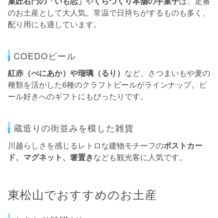
菓匠右門の「いも恋」
や
くらづくり本舗の芋菓子
は、定番
のお土産として大人気。常温で日持ちがするものも多く、
配り用にも適しています。
COEDOビール
紅赤（べにあか）や瑠璃（るり）
など、さつまいもや麦の
種類を活かした6種のクラフトビールがラインナップ。ビ
ール好きへのギフトにもぴったりです。
蔵造りの街並みを模した雑貨
川越らしさを感じるレトロな建物モチーフの
ポストカー
ド、マグネット、箸置き
なども観光客に人気です。
東松山でおすすめのお土産