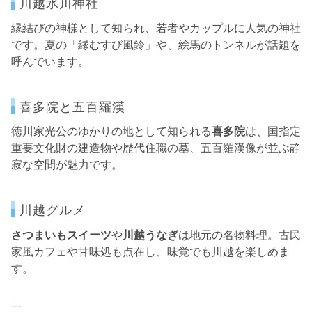
川越氷川神社
縁結びの神様として知られ、若者やカップルに人気の神社
です。夏の「縁むすび風鈴」や、絵馬のトンネルが話題を
呼んでいます。
喜多院と五百羅漢
徳川家光公のゆかりの地として知られる
喜多院
は、国指定
重要文化財の建造物や歴代住職の墓、五百羅漢像が並ぶ静
寂な空間が魅力です。
川越グルメ
さつまいもスイーツ
や
川越うなぎ
は地元の名物料理。古民
家風カフェや甘味処も点在し、味覚でも川越を楽しめま
す。
---