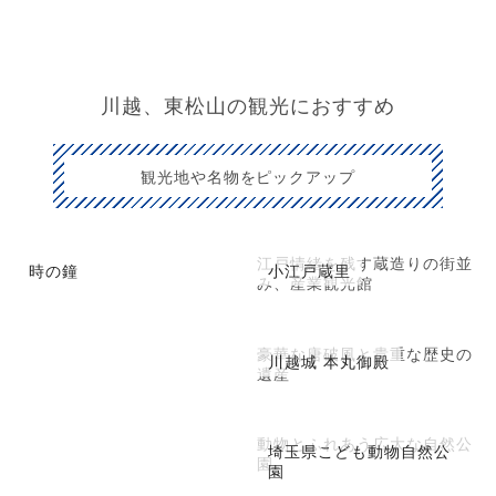
川越、東松山の観光におすすめ
観光地や名物をピックアップ
江戸情緒を残す蔵造りの街並
時の鐘
小江戸蔵里
み、産業観光館
豪華な唐破風と貴重な歴史の
川越城 本丸御殿
遺産
動物とふれあう広大な自然公
埼玉県こども動物自然公
園
園