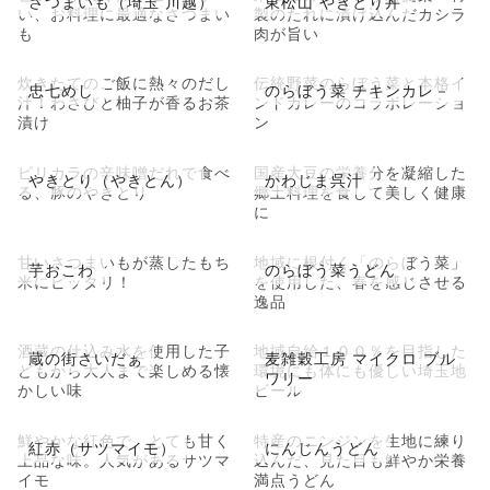
さつまいも（埼玉 川越）
東松山 やきとり丼
い、お料理に最適なさつまい
製のたれに漬け込んだカシラ
も
肉が旨い
炊きたてのご飯に熱々のだし
伝統野菜のらぼう菜と本格イ
忠七めし
のらぼう菜 チキンカレ－
汁！わさびと柚子が香るお茶
ンドカレーのコラボレーショ
漬け
ン
ピリカラの辛味噌だれで食べ
国産大豆の栄養分を凝縮した
やきとり（やきとん）
かわじま呉汁
る、豚のやきとり
郷土料理を食して美しく健康
に
甘いさつまいもが蒸したもち
地域に根付く「のらぼう菜」
芋おこわ
のらぼう菜うどん
米にピッタリ！
を使用した、春を感じさせる
逸品
酒蔵の仕込み水を使用した子
地域自給１００％を目指した
蔵の街さいだぁ
麦雑穀工房 マイクロ ブル
どもから大人まで楽しめる懐
環境にも体にも優しい埼玉地
ワリー
かしい味
ビール
鮮やかな紅色で、とても甘く
特産のニンジンを生地に練り
紅赤（サツマイモ）
にんじんうどん
上品な味。人気があるサツマ
込んだ、見た目も鮮やか栄養
イモ
満点うどん