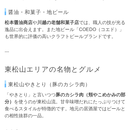
醤油・和菓子・地ビール
松本醤油商店
や
川越の老舗和菓子店
では、職人の技が光る
逸品に出会えます。また地ビール「COEDO（コエド）」
も世界的に評価の高いクラフトビールブランドです。
---
東松山エリアの名物とグルメ
東松山やきとり（豚のカシラ肉）
「やきとり」と言いつつ
豚のカシラ肉（頬やこめかみの部
分）
を使うのが東松山流。甘辛味噌だれにたっぷりつけて
食べるスタイルが特徴的です。地元の居酒屋ではビールと
の相性抜群の一品。