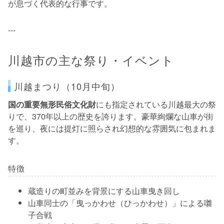
が息づく代表的な行事です。
---
川越市の主な祭り・イベント
川越まつり（10月中旬）
国の重要無形民俗文化財
にも指定されている川越最大の祭
りで、370年以上の歴史を誇ります。豪華絢爛な山車が街
を巡り、夜には提灯に照らされ幻想的な雰囲気に包まれま
す。
特徴
蔵造りの町並みを背景にする山車曳き回し
山車同士の「曳っかわせ（ひっかわせ）」による囃
子合戦