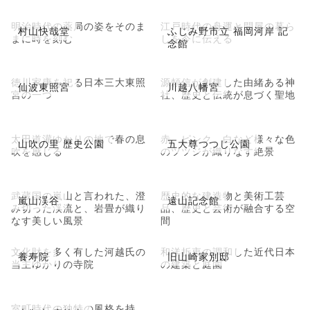
明治時代の薬局の姿をそのま
江戸時代の舟運と問屋の暮ら
村山快哉堂
ふじみ野市立 福岡河岸 記
まに時を刻む
しを今に伝える
念館
徳川家康を祀る日本三大東照
源頼信が創建した由緒ある神
仙波東照宮
川越八幡宮
宮の一つ
社、歴史と伝統が息づく聖地
太田道灌ゆかりの地で春の息
赤、ピンク、白など様々な色
山吹の里 歴史公園
五大尊つつじ公園
吹を感じる
のツツジが織りなす絶景
武蔵国の嵐山と言われた、澄
歴史的な建造物と美術工芸
嵐山渓谷
遠山記念館
み切った渓流と、岩畳が織り
品、歴史と芸術が融合する空
なす美しい風景
間
文化財を多く有した河越氏の
和洋折衷の調和した近代日本
養寿院
旧山崎家別邸
当主ゆかりの寺院
の建築と庭園
室町時代の独特の風格を持