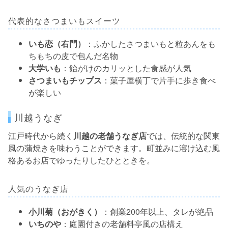
代表的なさつまいもスイーツ
いも恋（右門）
：ふかしたさつまいもと粒あんをも
ちもちの皮で包んだ名物
大学いも
：飴がけのカリッとした食感が人気
さつまいもチップス
：菓子屋横丁で片手に歩き食べ
が楽しい
川越うなぎ
江戸時代から続く
川越の老舗うなぎ店
では、伝統的な関東
風の蒲焼きを味わうことができます。町並みに溶け込む風
格あるお店でゆったりしたひとときを。
人気のうなぎ店
小川菊（おがきく）
：創業200年以上、タレが絶品
いちのや
：庭園付きの老舗料亭風の店構え