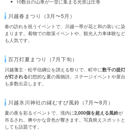
10数台の山車が一堂に集まる光景は圧巻
川越春まつり（3月〜5月）
春の訪れを祝うイベントで、川越一帯が花と和の装いに染
まります。着物での散策イベントや、観光人力車体験など
も人気です。
百万灯夏まつり（7月下旬）
川越藩主・松平信綱公を讃える祭りで、町中に
数千の提灯
が灯される
幻想的な夏の風物詩。ステージイベントや屋台
も多数出店します。
川越氷川神社の縁むすび風鈴（7月〜8月）
夏の夜を彩るイベントで、境内に
2,000個を超える風鈴
が
吊るされ、爽やかな音色が響きます。写真映えスポットと
しても話題です。