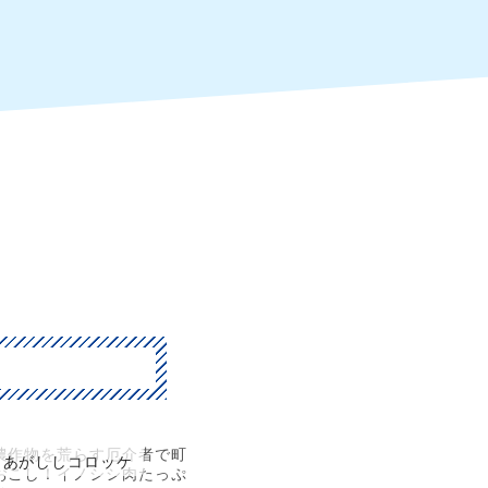
農作物を荒らす厄介者で町
あがししコロッケ
おこし！イノシシ肉たっぷ