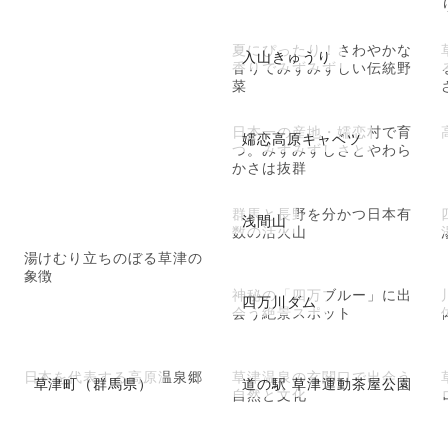
夏にぴったり！さわやかな
入山きゅうり
香りでみずみずしい伝統野
菜
日本一の産地・嬬恋村で育
嬬恋高原キャベツ
つ。みずみずしさとやわら
かさは抜群
群馬と長野を分かつ日本有
浅間山
数の活火山
湯けむり立ちのぼる草津の
象徴
神秘の「四万ブルー」に出
四万川ダム
会う絶景スポット
日本を代表する高原温泉郷
草津温泉の玄関口で出会う
草津町（群馬県）
道の駅 草津運動茶屋公園
自然と文化