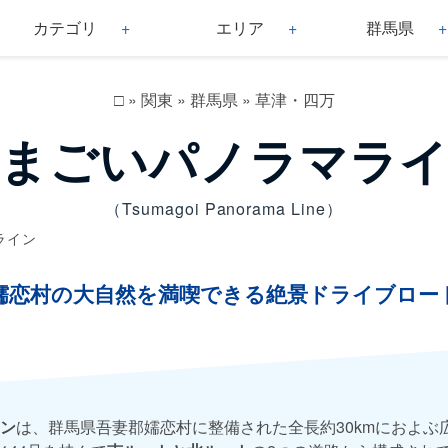
カテゴリ
エリア
群馬県
□
»
関東
»
群馬県
»
草津・四万
まごいパノラマラ
（Tsumagoi Panorama Line）
ライン
嬬恋村の大自然を満喫できる絶景ドライブロー
ン
は、群馬県吾妻郡嬬恋村に整備された全長約30kmにおよぶ