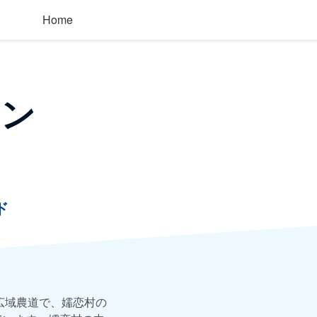
Home
イン
ド
広域農道で、嬬恋村の