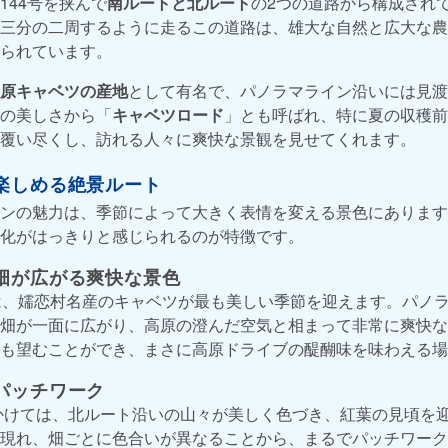
144号を挟んで
南ルートと北ルート
の2つの道路から構成され
三分の二周するように走るこの道路は、雄大な自然と広大な農
られています。
原キャベツの産地
として有名で、パノラマライン沿いには見渡
の美しさから「
キャベツロード
」とも呼ばれ、特に夏の収穫前
覆い尽くし、訪れる人々に爽快な景観を見せてくれます。
楽しめる絶景ルート
ンの魅力は、季節によって大きく表情を変える景色にあります
化がはっきりと感じられるのが特徴です。
畑が広がる爽快な景色
は、嬬恋村名産のキャベツが最も美しい季節を迎えます。パノ
畑が一面に広がり、高原の澄んだ空気と相まって非常に爽快な
も望むことができ、まさに高原ドライブの醍醐味を味わえる場
パッチワーク
にかけては、北ルート沿いの山々が美しく色づき、紅葉の見頃を
現れ、畑ごとに色合いが異なることから、まるでパッチワーク