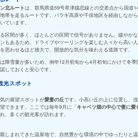
ン北ルート
は、群馬県道59号草津嬬恋線との交差点から国道1
地帯を走るルートです。バラギ高原や干俣地区を経由しながら
いています。
る区間が多く、ほとんどの区間で信号がありません。緩やかな
ンもあるため、ドライブやツーリングを楽しむ人々から高い人
を思わせるほど雄大で、開放的な気分を味わえる道路です。
は降雪量が多いため、例年12月初旬から4月初旬にかけて冬季
認しておくと安心です。
観光スポット
気の展望スポットが
愛妻の丘
です。小高い丘の上に位置し、浅
望できます。ここでは毎年9月に「
キャベツ畑の中心で妻に愛
れ、多くの観光客が訪れます。
親しまれてきた温泉地で、自然豊かな環境の中でゆったりと温