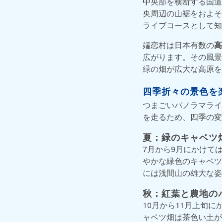
中央部を横断する国道
央周辺の山裾をおよそ
ライブコースとして知
嬬恋村は日本有数の
高
広がります。その風景
緑の畑が広大な高原を
四季折々の景色を
つまごいパノラマライ
を走るため、四季の変
夏：緑のキャベツ
7月から9月にかけて
やかな緑色のキャベツ
には浅間山の雄大な姿
秋：紅葉と農地の
10月から11月上旬
ャベツ畑は茶色い土が