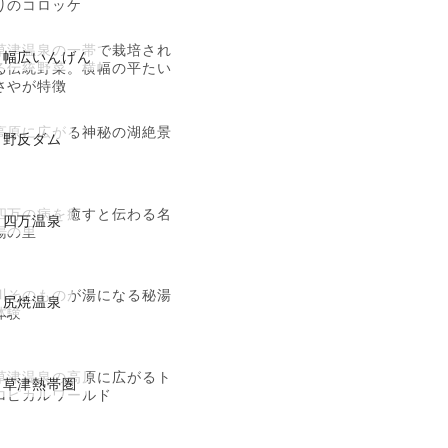
りのコロッケ
草津温泉の一帯で栽培され
幅広いんげん
る伝統野菜。横幅の平たい
さやが特徴
高原に広がる神秘の湖絶景
野反ダム
四万の病を癒すと伝わる名
四万温泉
湯の里
川そのものが湯になる秘湯
尻焼温泉
体験
草津温泉の高原に広がるト
草津熱帯圏
ロピカルワールド