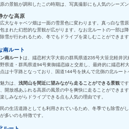
原の景観が調和したこの時期は、写真撮影にも人気のシーズン
静かな高原
広大なキャベツ畑は一面の雪景色に変わります。真っ白な雪原
包まれた幻想的な景観が広がります。なお北ルートの一部は降
除雪が行われるため、冬でもドライブを楽しむことができます
な南ルート
ン南ルート
は、嬬恋村大字大前の群馬県道235号大笹北軽井
野県道・群馬県道94号東御嬬恋線と交差し、最終的に嬬恋村大
点は十字路となっており、国道144号を挟んで北側の北ルート
魅力は、
浅間山を間近に望みながら走ることができる景観
です
、開放感あふれる高原の風景の中を爽快に走ることができます
楽しみながらドライブできる点も人気の理由です。
民の生活道路としても利用されているため、冬季でも除雪がし
が多いのも特徴です。
北ルート