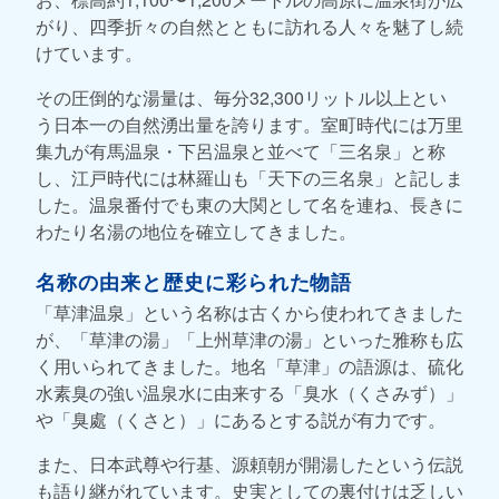
がり、四季折々の自然とともに訪れる人々を魅了し続
けています。
その圧倒的な湯量は、毎分32,300リットル以上とい
う日本一の自然湧出量を誇ります。室町時代には万里
集九が有馬温泉・下呂温泉と並べて「三名泉」と称
し、江戸時代には林羅山も「天下の三名泉」と記しま
した。温泉番付でも東の大関として名を連ね、長きに
わたり名湯の地位を確立してきました。
名称の由来と歴史に彩られた物語
「草津温泉」という名称は古くから使われてきました
が、「草津の湯」「上州草津の湯」といった雅称も広
く用いられてきました。地名「草津」の語源は、硫化
水素臭の強い温泉水に由来する「臭水（くさみず）」
や「臭處（くさと）」にあるとする説が有力です。
また、日本武尊や行基、源頼朝が開湯したという伝説
も語り継がれています。史実としての裏付けは乏しい