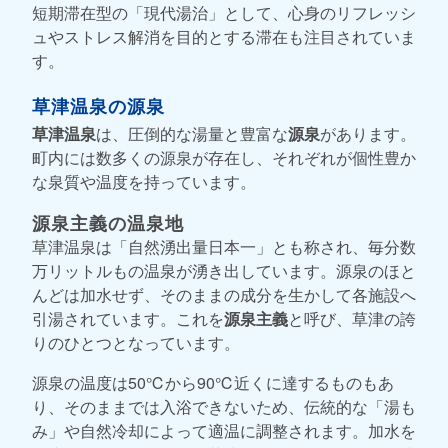
短期滞在型の「現代湯治」として、心身のリフレッシ
ュやストレス解消を目的とする滞在も注目されていま
す。
草津温泉の源泉
草津温泉
は、圧倒的な湯量と豊富な
源泉
があります。
町内には数多くの源泉が存在し、それぞれが個性豊か
な泉質や温度を持っています。
源泉主義の温泉地
草津温泉は「自然湧出量日本一」とも称され、毎分数
万リットルもの温泉が湧き出しています。源泉のほと
んどは加水せず、そのままの成分を生かして各施設へ
引湯されています。これを
源泉主義
と呼び、草津の誇
りのひとつとなっています。
源泉の温度は50℃から90℃近くに達するものもあ
り、そのままでは入浴できないため、伝統的な「湯も
み」や自然冷却によって適温に調整されます。加水を