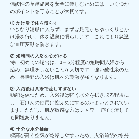
強酸性の草津温泉を安全に楽しむためには、いくつか
のポイントを守ることが大切です。
① かけ湯で体を慣らす
いきなり湯船に入らず、まずは足元からゆっくりとか
け湯を行い、体を温泉に慣らします。これにより急激
な血圧変動を防ぎます。
② 短時間の入浴を心がける
特に初めての場合は、3～5分程度の短時間入浴から
始め、無理をしないことが大切です。強い酸性泉のた
め、長時間の入浴は肌への刺激が強くなります。
③ 入浴後は真湯で流しすぎない
効能を保つため、入浴後は軽く水分を拭き取る程度に
し、石けんの使用は控えめにするのがよいとされてい
ます。ただし、肌が敏感な方はシャワーで軽く流して
も問題ありません。
④ 十分な水分補給
標高が高く空気が乾燥しやすいため、入浴前後の水分