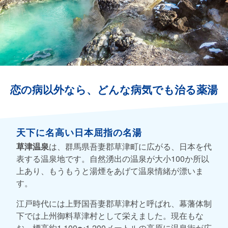
恋の病以外なら、どんな病気でも治る薬湯
天下に名高い日本屈指の名湯
草津温泉
は、群馬県吾妻郡草津町に広がる、日本を代
表する温泉地です。自然湧出の温泉が大小100か所以
上あり、もうもうと湯煙をあげて温泉情緒が漂いま
す。
江戸時代には上野国吾妻郡草津村と呼ばれ、幕藩体制
下では上州御料草津村として栄えました。現在もな
お、標高約1,100〜1,200メートルの高原に温泉街が広