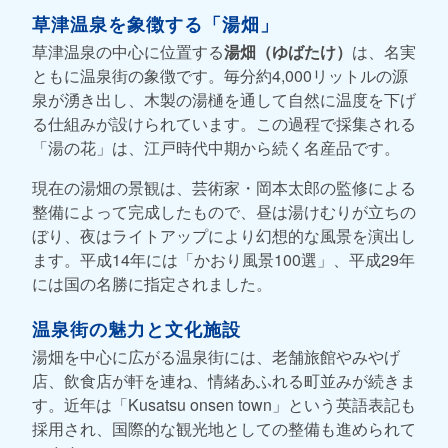
草津温泉を象徴する「湯畑」
草津温泉の中心に位置する
湯畑（ゆばたけ）
は、名実
ともに温泉街の象徴です。毎分約4,000リットルの源
泉が湧き出し、木製の湯樋を通して自然に温度を下げ
る仕組みが設けられています。この過程で採集される
「湯の花」は、江戸時代中期から続く名産品です。
現在の湯畑の景観は、芸術家・岡本太郎の監修による
整備によって完成したもので、昼は湯けむりが立ちの
ぼり、夜はライトアップにより幻想的な風景を演出し
ます。平成14年には「かおり風景100選」、平成29年
には国の名勝に指定されました。
温泉街の魅力と文化施設
湯畑を中心に広がる温泉街には、老舗旅館やみやげ
店、飲食店が軒を連ね、情緒あふれる町並みが続きま
す。近年は「Kusatsu onsen town」という英語表記も
採用され、国際的な観光地としての整備も進められて