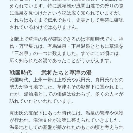
えられています。特に源頼朝が浅間山麓での狩りの際
に温泉を見つけたという説は広く知られていますが、
これらはあくまで伝承であり、史実として明確に確認
されているわけではありません。
文献上で草津の名が確認できるのは室町時代です。禅
僧・万里集九は、有馬温泉・下呂温泉とともに草津を
「三名泉」の一つに数えました。すでにこの頃には、
広く知られた名湯であったことがうかがえます。
戦国時代 ― 武将たちと草津の湯
戦国時代、上州一帯は上杉氏や武田氏、真田氏などの
勢力が争う地でした。草津もその影響下に置かれまし
たが、湯治場としての価値は変わらず、多くの人々が
訪れていたといわれています。
真田氏の支配下にあった時代には、温泉の管理や保護
が行われ、湯治文化が次第に整えられていきました。
温泉地としての基盤が築かれたのもこの頃と考えられ