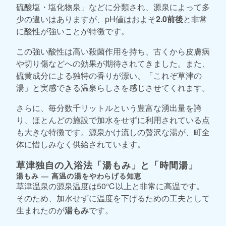
硫酸塩・塩化物泉」などに分類され、源泉によって多
少の違いはありますが、pH値はおよそ
2.0前後
と非常
に酸性が強いことが特徴です。
この強い酸性は高い殺菌作用を持ち、古くから皮膚病
や切り傷などへの効果が期待されてきました。また、
硫黄成分による独特の香りが漂い、「これぞ草津の
湯」と実感できる温泉らしさを感じさせてくれます。
さらに、毎分数千リットルという豊富な湧出量を誇
り、ほとんどの施設で加水をせずに利用されている点
も大きな特徴です。源泉かけ流しの贅沢な湯が、町全
体に惜しみなく供給されています。
草津独自の入浴法「湯もみ」と「時間湯」
湯もみ ― 高温の湯をやわらげる知恵
草津温泉の源泉温度は50℃以上と非常に高温です。
そのため、加水せずに温度を下げるための工夫として
生まれたのが
湯もみ
です。