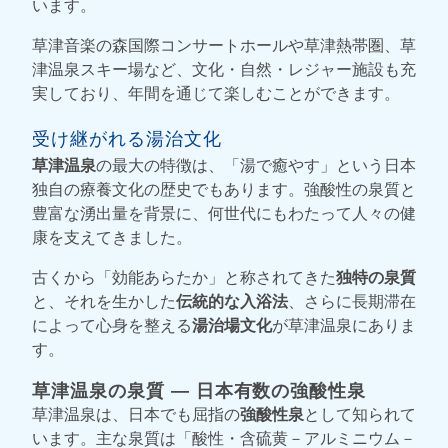
います。
草津音楽の森国際コンサートホールや草津熱帯圏、草
津温泉スキー場など、文化・自然・レジャー施設も充
実しており、年間を通じて楽しむことができます。
受け継がれる湯治文化
草津温泉
の最大の特徴は、「湯で癒やす」という日本
独自の療養文化の歴史でもあります。強酸性の泉質と
豊富な湧出量を背景に、何世代にもわたって人々の健
康を支えてきました。
古くから「効能あらたか」と称されてきた
独特の泉質
と、それを生かした
伝統的な入浴法
、さらに長期滞在
によって心身を整える
湯治場文化
が草津温泉にありま
す。
草津温泉の泉質 ― 日本有数の強酸性泉
草津温泉は、日本でも屈指の
強酸性泉
として知られて
います。主な泉質は「酸性・含硫黄－アルミニウム－