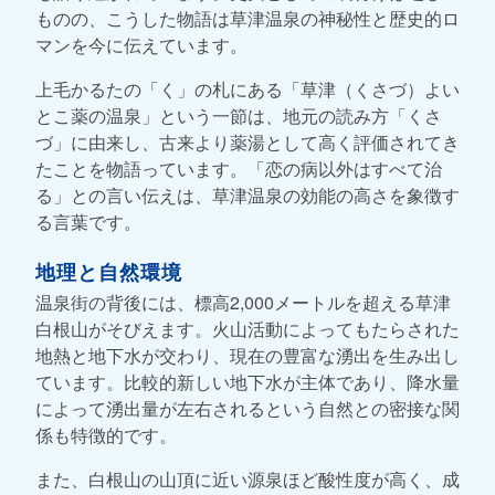
ものの、こうした物語は草津温泉の神秘性と歴史的ロ
マンを今に伝えています。
上毛かるたの「く」の札にある「草津（くさづ）よい
とこ薬の温泉」という一節は、地元の読み方「くさ
づ」に由来し、古来より薬湯として高く評価されてき
たことを物語っています。「恋の病以外はすべて治
る」との言い伝えは、草津温泉の効能の高さを象徴す
る言葉です。
地理と自然環境
温泉街の背後には、標高2,000メートルを超える草津
白根山がそびえます。火山活動によってもたらされた
地熱と地下水が交わり、現在の豊富な湧出を生み出し
ています。比較的新しい地下水が主体であり、降水量
によって湧出量が左右されるという自然との密接な関
係も特徴的です。
また、白根山の山頂に近い源泉ほど酸性度が高く、成