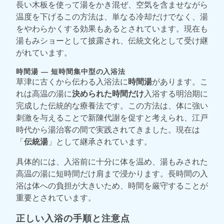
長い木板を使って湯をかき混ぜ、空気を含ませながら
温度を下げるこの方法は、単なる冷却だけでなく、湯
をやわらかくする効果もあるとされています。現在も
湯もみショーとして披露され、伝統文化として受け継
がれています。
時間湯 ― 短時間集中型の入浴法
草津に古くから伝わる入浴法に
時間湯
があります。こ
れは高温の湯に
決められた時間だけ
入浴する明治期に
完成した伝統的な療養法です。この方法は、体に強い
刺激を与えることで新陳代謝を促すと考えられ、江戸
時代から湯治客の間で実践されてきました。現在は
「
伝統湯
」として継承されています。
具体的には、入浴前に十分に体を温め、湯もみされた
高温の湯に短時間だけ肩まで浸かります。長時間の入
浴は体への負担が大きいため、時間を厳守することが
重要とされています。
正しい入浴の手順と注意点