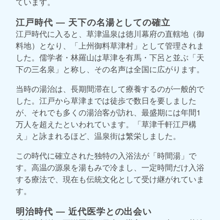
ています。
江戸時代 ― 天下の名湯としての確立
江戸時代に入ると、草津温泉は徳川幕府の直轄地（御
料地）となり、「上州御料草津村」として管理されま
した。儒学者・林羅山は草津を有馬・下呂と並ぶ「天
下の三名泉」と称し、その名声は全国に広がります。
当時の湯治は、長期間滞在して療養するのが一般的で
した。江戸から草津までは徒歩で数日を要しました
が、それでも多くの湯治客が訪れ、最盛期には年間1
万人を超えたといわれています。「草津千軒江戸構
え」と詠まれるほど、温泉街は繁栄しました。
この時代に確立された独特の入浴法が「時間湯」で
す。高温の源泉を湯もみで冷まし、一定時間だけ入浴
する療法で、現在も伝統文化として受け継がれていま
す。
明治時代 ― 近代医学との出会い