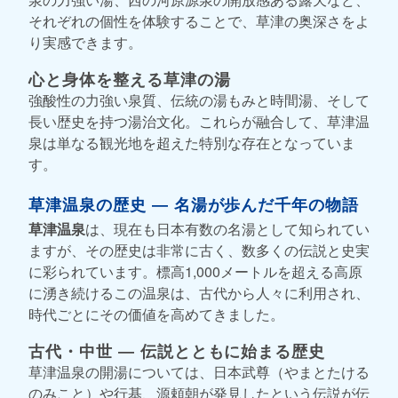
それぞれの個性を体験することで、草津の奥深さをよ
り実感できます。
心と身体を整える草津の湯
強酸性の力強い泉質、伝統の湯もみと時間湯、そして
長い歴史を持つ湯治文化。これらが融合して、草津温
泉は単なる観光地を超えた特別な存在となっていま
す。
草津温泉の歴史 ― 名湯が歩んだ千年の物語
草津温泉
は、現在も日本有数の名湯として知られてい
ますが、その歴史は非常に古く、数多くの伝説と史実
に彩られています。標高1,000メートルを超える高原
に湧き続けるこの温泉は、古代から人々に利用され、
時代ごとにその価値を高めてきました。
古代・中世 ― 伝説とともに始まる歴史
草津温泉の開湯については、日本武尊（やまとたける
のみこと）や行基、源頼朝が発見したという伝説が伝