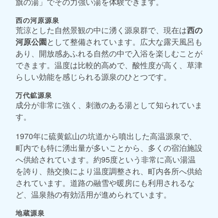
旗の湯」でその力強い湯を体験できます。
西の河原源泉
荒涼とした自然景観の中に湧く源泉群で、現在は
西の
河原公園
として整備されています。広大な露天風呂も
あり、開放感あふれる自然の中で入浴を楽しむことが
できます。温度は比較的高めで、酸性度が高く、草津
らしい効能を感じられる源泉のひとつです。
万代鉱源泉
成分が非常に強く、刺激のある湯として知られていま
す。
1970年に硫黄鉱山の坑道から噴出した高温源泉で、
町内でも特に湧出量が多いことから、多くの宿泊施設
へ供給されています。約95度という非常に高い湯温
を誇り、熱交換により温度調整され、町内各所へ供給
されています。道路の融雪や暖房にも利用されるな
ど、温泉熱の有効活用が進められています。
地蔵源泉