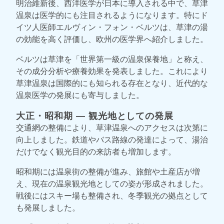
明治維新後、西洋医学が日本に導入される中で、草津
温泉は医学的にも注目されるようになります。特にド
イツ人医師エルヴィン・フォン・ベルツは、草津の湯
の効能を高く評価し、欧州の医学界へ紹介しました。
ベルツは草津を「世界第一級の温泉保養地」と称え、
その成分分析や療養効果を発表しました。これにより
草津温泉は国際的にも知られる存在となり、近代的な
温泉医学の発展にも寄与しました。
大正・昭和期 ― 観光地としての発展
交通網の整備により、草津温泉へのアクセスは次第に
向上しました。鉄道やバス路線の発達によって、湯治
だけでなく観光目的の来訪者も増加します。
昭和期には温泉街の整備が進み、旅館や土産店が増
え、現在の温泉観光地としての姿が形成されました。
戦後にはスキー場も整備され、冬季観光の拠点として
も発展しました。