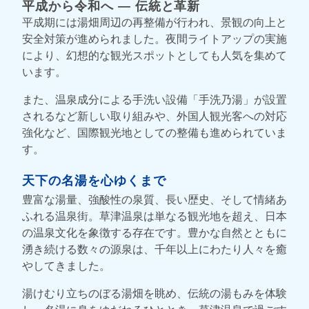
平成から令和へ ― 伝統と革新
平成期には湯畑周辺の再整備が行われ、景観の向上と
安全対策が進められました。夜間ライトアップの実施
により、幻想的な観光スポットとしても人気を集めて
います。
また、温泉成分による手洗い設備「手洗乃湯」が設置
されるなど新しい取り組みや、外国人観光客への対応
強化など、国際観光地としての整備も進められていま
す。
天下の名湯を心ゆくまで
豊富な湯量、強酸性の泉質、長い歴史、そして情緒あ
ふれる温泉街。草津温泉は単なる観光地を超え、日本
の温泉文化を象徴する存在です。豊かな自然とともに
湧き続ける数々の源泉は、千年以上にわたり人々を癒
やしてきました。
湯けむり立ちのぼる湯畑を眺め、伝統の湯もみを体験