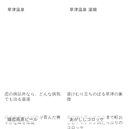
草津温泉
草津温泉 湯畑
恋の病以外なら、どんな病気
湯けむり立ちのぼる草津の象
でも治る薬湯
徴
嬬恋高原の大自然が育んだ爽
農作物を荒らす厄介者で町お
嬬恋高原ビール
あがししコロッケ
やかな味を堪能
こし！イノシシ肉たっぷりの
コロッケ