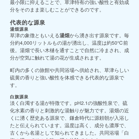
最小限に抑えることで、草津特有の強い酸性と有効成
分をそのまま楽しむことができるのです。
代表的な源泉
湯畑源泉
草津の象徴ともいえる
湯畑
から湧き出す源泉です。毎
分約4,000リットルもの湯が湧出し、温度は約50℃前
後。湯畑で長い木樋を通すことで自然に冷まされ、成
分が空気に触れて湯の花が生成されます。
町内の多くの旅館や共同浴場へ供給され、草津らしい
硫黄の香りと強い酸性を体感できる代表的な源泉で
す。
白旗源泉
淡く白濁する湯が特徴です。pH2.1の強酸性泉で、硫
化水素の香りと刺激的な湯触りが魅力です。湯畑の近
くに湧く歴史ある源泉で、鎌倉時代に源頼朝が入浴し
たと伝えられています。温度は高く、成分も濃厚で、
古くから名湯として知られてきました。共同浴場「白