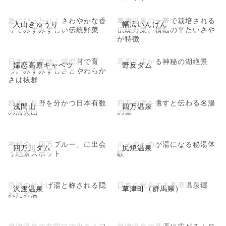
夏にぴったり！さわやかな香
草津温泉の一帯で栽培される
入山きゅうり
幅広いんげん
りでみずみずしい伝統野菜
伝統野菜。横幅の平たいさや
が特徴
日本一の産地・嬬恋村で育
高原に広がる神秘の湖絶景
嬬恋高原キャベツ
野反ダム
つ。みずみずしさとやわらか
さは抜群
群馬と長野を分かつ日本有数
四万の病を癒すと伝わる名湯
浅間山
四万温泉
の活火山
の里
神秘の「四万ブルー」に出会
川そのものが湯になる秘湯体
四万川ダム
尻焼温泉
う絶景スポット
験
草津の仕上げ湯と称される隠
日本を代表する高原温泉郷
沢渡温泉
草津町（群馬県）
れた名湯
草津温泉の玄関口で出会う自
草津温泉の高原に広がるトロ