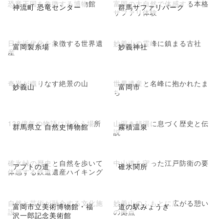
恐竜王国を象徴する博物館
富岡の大自然で体感する本格
神流町 恐竜センター
群馬サファリパーク
サファリ体験
日本近代化を象徴する世界遺
妙義山の霊峰に鎮まる古社
富岡製糸場
妙義神社
産
奇岩が織りなす絶景の山
世界遺産と名峰に抱かれたま
妙義山
富岡市
ち
138億年の物語に出会う場所
山深き秘湯に息づく歴史と伝
群馬県立 自然史博物館
霧積温泉
説
碓氷峠の歴史と自然を歩いて
中山道を守った江戸防衛の要
アプトの道
碓氷関所
体感する鉄道遺産ハイキング
自然と芸術が融合する文化施
妙義山のふもとに広がる憩い
富岡市立美術博物館・福
道の駅みょうぎ
設
の拠点
沢一郎記念美術館