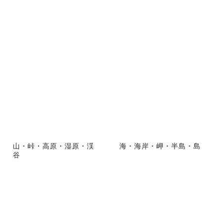
山・峠・高原・湿原・渓
海・海岸・岬・半島・島
谷