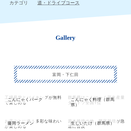
カテゴリ
道・ドライブコース
Gallery
富岡・下仁田
工場見学とバイキングが無料
群馬県はこんにゃく芋生産量
こんにゃくパーク
こんにゃく料理（群馬
で楽しめる
ダントツ全国1位
県）
お店ごとに違う多彩な味わい
原木栽培の他、菌床栽培が急
藤岡ラーメン
生しいたけ（群馬県）
が楽しめる
速に普及