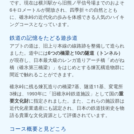
です。現在は横川駅から旧熊ノ平信号場までのおよそ
6キロメートルが開放され、四季折々の自然ととも
に、碓氷峠の近代化の歩みを体感できる人気のハイキ
ングコースとなっています。
鉄道の記憶をたどる遊歩道
アプトの道は、旧上り本線の線路跡を整備して造られ
ました。道中には
6つの橋梁と10の隧道（トンネル）
が現存し、日本最大級のレンガ造りアーチ橋「めがね
橋（碓氷第三橋梁）」をはじめとする煉瓦構造物群に
間近で触れることができます。
碓氷峠に残る煉瓦造りの橋梁7基、隧道11基、変電所
3棟は、1993年に「旧碓氷峠鉄道施設」として国の
重
要文化財
に指定されました。また、これらの施設群は
近代化産業遺産にも認定され、日本の鉄道技術史を物
語る貴重な文化資源として評価されています。
コース概要と見どころ