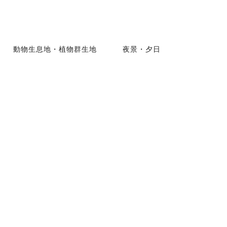
動物生息地・植物群生地
夜景・夕日