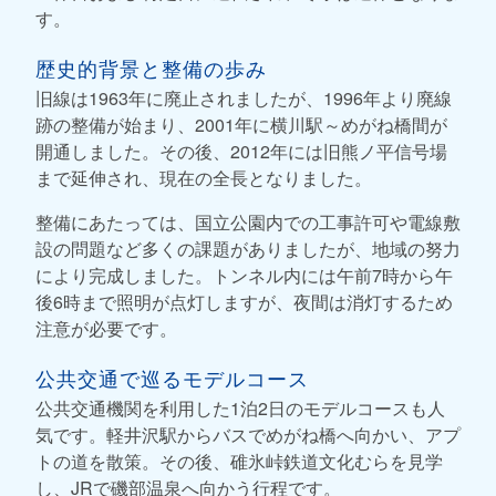
す。
歴史的背景と整備の歩み
旧線は1963年に廃止されましたが、1996年より廃線
跡の整備が始まり、2001年に横川駅～めがね橋間が
開通しました。その後、2012年には旧熊ノ平信号場
まで延伸され、現在の全長となりました。
整備にあたっては、国立公園内での工事許可や電線敷
設の問題など多くの課題がありましたが、地域の努力
により完成しました。トンネル内には午前7時から午
後6時まで照明が点灯しますが、夜間は消灯するため
注意が必要です。
公共交通で巡るモデルコース
公共交通機関を利用した1泊2日のモデルコースも人
気です。軽井沢駅からバスでめがね橋へ向かい、アプ
トの道を散策。その後、碓氷峠鉄道文化むらを見学
し、JRで磯部温泉へ向かう行程です。