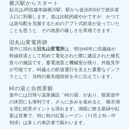
横川駅からスタート
起点はJR信越本線横川駅。駅から徒歩約3分で遊歩道
入口に到着します。道は比較的緩やかですが、かつて
は急勾配を克服するためのアプト式鉄道が走っていた
ことを思うと、その地形の厳しさを実感できます。
旧丸山変電所跡
道中に現れる
旧丸山変電所
は、明治45年に信越線が
幹線鉄道として初めて電化された際に建設された煉瓦
造りの施設です。蓄電池室と機械室が残り、外観見学
が可能です。峠越えの鉄道運行を支えた重要なインフ
ラとして、当時の最先端技術を今に伝えています。
峠の湯と自然景観
途中には日帰り温泉施設「峠の湯」があり、散策途中
の休憩にも便利です。さらに歩みを進めると、碓氷湖
を望む絶景ポイントも現れます。湖面に映る新緑や紅
葉は見事で、特に秋の紅葉シーズン（11月上旬～中
旬頃）は多くの来訪者で賑わいます。