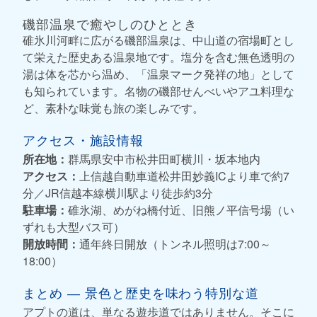
磯部温泉で癒やしのひととき
碓氷川河畔に広がる磯部温泉は、中山道の宿場町とし
て栄えた歴史ある温泉地です。塩分を含む無色透明の
湯は体を芯から温め、「温泉マーク発祥の地」として
も知られています。名物の磯部せんべいやアユ料理な
ど、素朴な味覚も旅の楽しみです。
アクセス・施設情報
所在地：
群馬県安中市松井田町横川・坂本地内
アクセス：
上信越自動車道松井田妙義ICより車で約7
分／JR信越本線横川駅より徒歩約3分
駐車場：
碓氷湖、めがね橋付近、旧熊ノ平信号場（い
ずれも大型バス可）
開放時間：
通年終日開放（トンネル照明は7:00～
18:00）
まとめ ― 景色と歴史を味わう特別な道
アプトの道は、単なる遊歩道ではありません。そこに