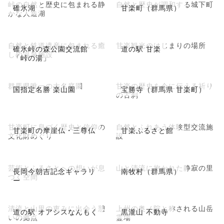
峠の自然と歴史に包まれる静
自然と歴史が調和する城下町
碓氷湖
甘楽町（群馬県）
かな人造湖
自然と鉄道遺産に包まれる癒
甘楽観光のはじまりの場所
碓氷峠の森公園交流館
道の駅 甘楽
しの温泉施設
「峠の湯」
群馬県唯一の大名庭園
甘楽の歴史を今に伝える祈り
国指定名勝 楽山園
宝勝寺（群馬県 甘楽町）
の古刹
甘楽町に息づく歴史と信仰の
自然とふれあう体験型交流施
甘楽町の摩崖仏・三尊仏
甘楽ふるさと館
文化財めぐり
設
芸術とふるさとへの想いが息
山と清流に抱かれた静寂の里
長岡今朝吉記念ギャラリ
南牧村（群馬県）
づく空間
ー
清流と山里の恵みに出会う憩
上州の奥ノ院と称される山岳
道の駅 オアシスなんもく
黒瀧山 不動寺
いの拠点
霊場