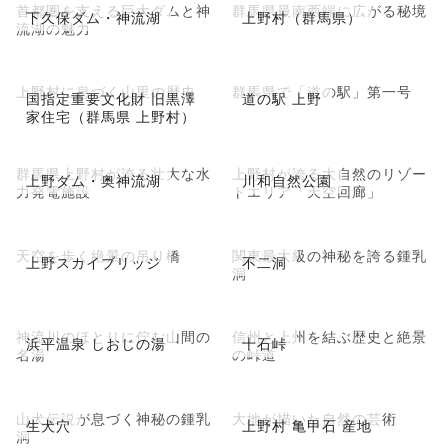
首都圏を支える巨大ダムと神
群馬県最南西端に広がる秘境
下久保ダム・神流湖
上野村（群馬県）
流湖の魅力
上野村に息づく山里の歴史
群馬県で「道の駅」第一号
国指定重要文化財 旧黒澤
道の駅 上野
家住宅（群馬県 上野村）
群馬県上野村が誇る壮大な水
上野村が誇る大自然のリゾー
上野ダム・奥神流湖
川和自然公園
力発電施設
トエリア「天空回廊」
天空を歩く絶景の吊り橋
関東最大級の神秘を誇る鍾乳
上野スカイブリッジ
不二洞
洞
神流川のほとりに佇む山間の
信州と上州を結ぶ歴史と絶景
浜平温泉 しおじの湯
十石峠
名湯
の峠道
山犬伝説が息づく神秘の鍾乳
大地が描いた自然の芸術
生犬穴
上野村 亀甲石 産地
洞