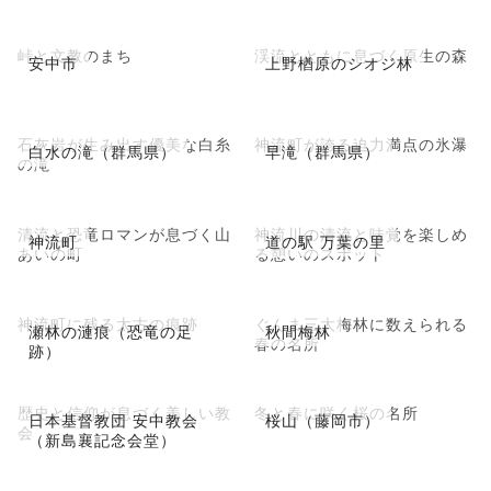
峠と文教のまち
渓流とともに息づく原生の森
安中市
上野楢原のシオジ林
石灰岩が生み出す優美な白糸
神流町が誇る迫力満点の氷瀑
白水の滝（群馬県）
早滝（群馬県）
の滝
清流と恐竜ロマンが息づく山
神流川の清流と味覚を楽しめ
神流町
道の駅 万葉の里
あいの町
る憩いのスポット
神流町に残る太古の痕跡
ぐんま三大梅林に数えられる
瀬林の漣痕（恐竜の足
秋間梅林
春の名所
跡）
歴史と信仰が息づく美しい教
冬と春に咲く桜の名所
日本基督教団 安中教会
桜山（藤岡市）
会
（新島襄記念会堂）