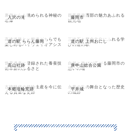
裏側からも眺められる神秘の
群馬県南西部の魅力あふれる
入沢の滝
藤岡市
名瀑
観光地
高速道路と一般道どちらでも
三波石と歴史文化にふれる学
道の駅 ららん藤岡
道の駅 上州おにし
楽しめるハイウェイオアシス
びの道の駅
世界遺産に登録された養蚕技
自然と遊びが広がる藤岡市の
高山社跡
庚申山総合公園
術革新のふるさと
憩いの場
古墳時代の埴輪生産を今に伝
永享の乱の舞台となった歴史
本郷埴輪窯跡
平井城
える貴重な史跡
の城跡