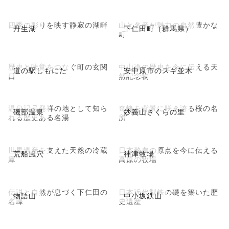
四季の彩りを映す静寂の湖畔
山と名産が魅力の自然豊かな
丹生湖
下仁田町（群馬県）
町
歴史と味覚をつなぐ町の玄関
中山道の歴史を今に伝える天
道の駅しもにた
安中原市のスギ並木
口
然記念物
温泉記号発祥の地として知ら
奇峰を背景に咲き誇る桜の名
磯部温泉
妙義山さくらの里
れる歴史ある名湯
所
世界遺産を支えた天然の冷蔵
日本酪農の原点を今に伝える
荒船風穴
神津牧場
庫
高原の牧場
伝説と自然が息づく下仁田の
日本近代製鉄の礎を築いた歴
物語山
中小坂鉄山
名峰
史遺産