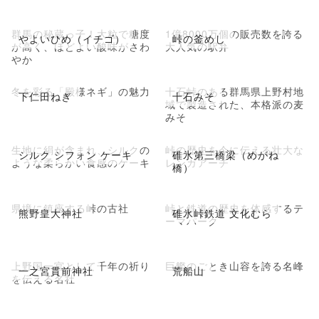
群馬の秘蔵っ子！大粒で糖度
1億8000万個の販売数を誇る
やよいひめ（イチゴ）
峠の釜めし
が高く、ほどよい酸味がさわ
大人気の駅弁
やか
冬を彩る「殿様ネギ」の魅力
十石峠のある群馬県上野村地
下仁田ねぎ
十石みそ
域で製造された、本格派の麦
みそ
生地に絹が含まれ、シルクの
峠の歴史を今に伝える壮大な
シルク シフォン ケーキ
碓氷第三橋梁（めがね
ような柔らかい食感のケーキ
レンガアーチ
橋）
県境に鎮座する峠の古社
峠と鉄道の歴史を体感するテ
熊野皇大神社
碓氷峠鉄道 文化むら
ーマパーク
上野国一宮として千年の祈り
巨艦のごとき山容を誇る名峰
一之宮貫前神社
荒船山
を伝える名社