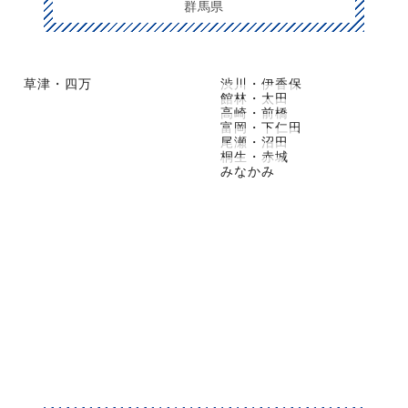
群馬県
草津・四万
渋川・伊香保
館林・太田
高崎・前橋
富岡・下仁田
尾瀬・沼田
桐生・赤城
みなかみ