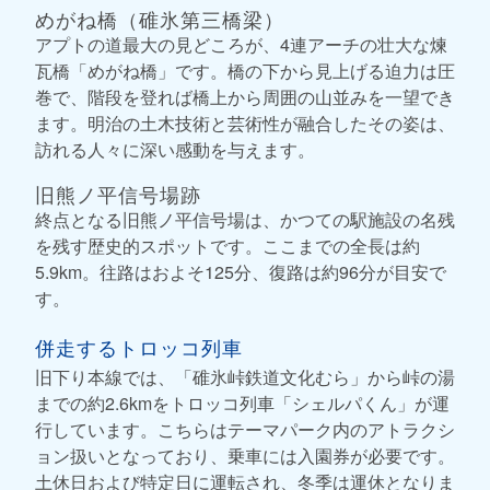
めがね橋（碓氷第三橋梁）
アプトの道最大の見どころが、4連アーチの壮大な煉
瓦橋「めがね橋」です。橋の下から見上げる迫力は圧
巻で、階段を登れば橋上から周囲の山並みを一望でき
ます。明治の土木技術と芸術性が融合したその姿は、
訪れる人々に深い感動を与えます。
旧熊ノ平信号場跡
終点となる旧熊ノ平信号場は、かつての駅施設の名残
を残す歴史的スポットです。ここまでの全長は約
5.9km。往路はおよそ125分、復路は約96分が目安で
す。
併走するトロッコ列車
旧下り本線では、「碓氷峠鉄道文化むら」から峠の湯
までの約2.6kmをトロッコ列車「シェルパくん」が運
行しています。こちらはテーマパーク内のアトラクシ
ョン扱いとなっており、乗車には入園券が必要です。
土休日および特定日に運転され、冬季は運休となりま