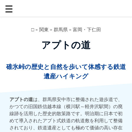
☰
□
»
関東
»
群馬県
»
富岡・下仁田
アプトの道
碓氷峠の歴史と自然を歩いて体感する鉄道
遺産ハイキング
アプトの道
は、群馬県安中市に整備された遊歩道で、
かつての旧国鉄信越本線（横川駅～軽井沢駅間）の廃
線跡を活用した歴史的散策路です。明治期に日本で初
めて導入されたアプト式鉄道の軌道敷を利用して整備
されており、鉄道遺産としても極めて価値の高い存在