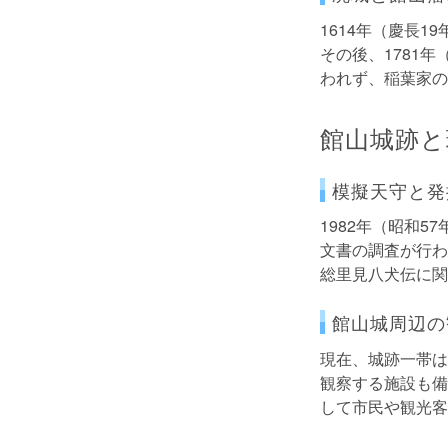
1614年（慶長
その後、1781
われず、稲葉家の
館山城跡と
模擬天守と発
1982年（昭和
文書の調査が行わ
総里見八犬伝に関
館山城周辺の
現在、城跡一帯は
観察する施設も備
して市民や観光客