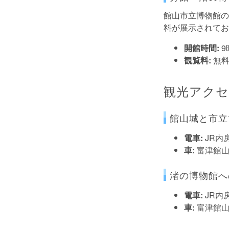
館山市立博物館の
料が展示されてお
開館時間:
9
観覧料:
無
観光アク
館山城と市立
電車:
JR内
車:
富津館山
渚の博物館へ
電車:
JR内
車:
富津館山