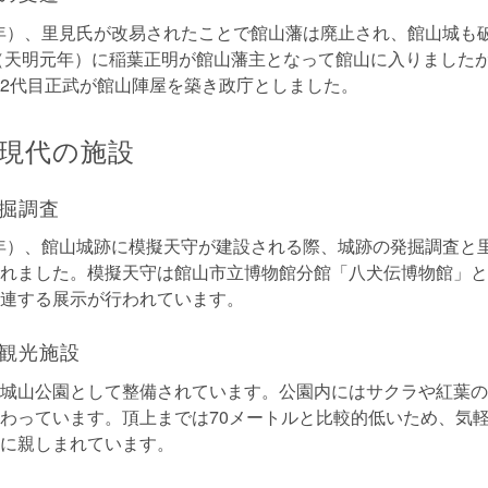
19年）、里見氏が改易されたことで館山藩は廃止され、館山城も
年（天明元年）に稲葉正明が館山藩主となって館山に入りました
2代目正武が館山陣屋を築き政庁としました。
現代の施設
掘調査
57年）、館山城跡に模擬天守が建設される際、城跡の発掘調査と
れました。模擬天守は館山市立博物館分館「八犬伝博物館」と
連する展示が行われています。
観光施設
城山公園として整備されています。公園内にはサクラや紅葉の
わっています。頂上までは70メートルと比較的低いため、気
に親しまれています。