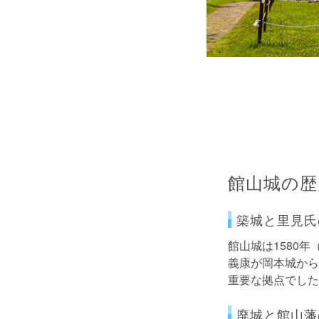
館山城の歴
築城と里見氏
館山城は1580
義康が岡本城から
重要な拠点でした
廃城と館山藩