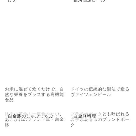
お米に混ぜて炊くだけで、自
ドイツの伝統的な製法で造る
然な栄養をプラスする高機能
ヴァイツェンビール
食品
豚肉の革命！一度食べたい、
プラチナポークとも呼ばれる
白金豚のしゃぶしゃぶ
白金豚料理
あこがれのブランド豚・白金
岩手県花巻市のブランドポー
豚
ク