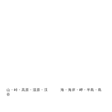
山・峠・高原・湿原・渓
海・海岸・岬・半島・島
谷