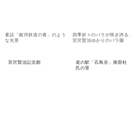
童話「銀河鉄道の夜」のよう
四季折々のバラが咲き誇る、
な光景
宮沢賢治ゆかりのバラ園
宮沢賢治記念館
道の駅「石鳥谷」南部杜
氏の里