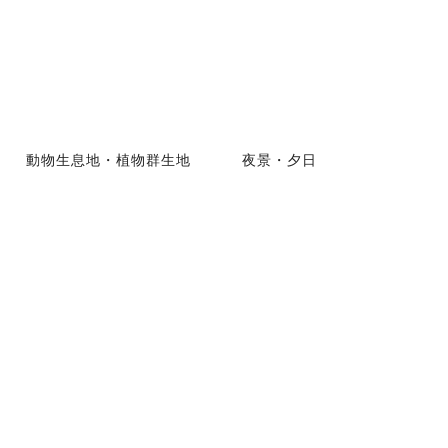
動物生息地・植物群生地
夜景・夕日